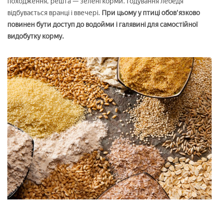
походження, решта — зелені корми. Годування лебедя
відбувається вранці і ввечері.
При цьому у птиці обов'язково
повинен бути доступ до водойми і галявині для самостійної
видобутку корму.