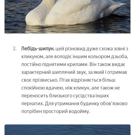
Лебідь-шипун.
цей різновид дуже схожа зовні з
кликуном, але володіє іншим кольором дзьоба,
постійно піднятими крилами. Він також видає
характерний шиплячий звук, за який і отримав
своє прізвисько. Птах відрізняється більш
спокійною вдачею, ніж кликун, але також не
переносить близького сусідства інших
пернатих. Для утримання будинку обов'язково
потрібен просторий водойму.