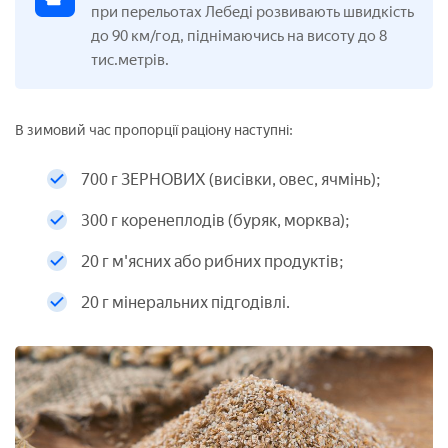
при перельотах Лебеді розвивають швидкість
до 90 км/год, піднімаючись на висоту до 8
тис.метрів.
В зимовий час пропорції раціону наступні:
700 г ЗЕРНОВИХ (висівки, овес, ячмінь);
300 г коренеплодів (буряк, морква);
20 г м'ясних або рибних продуктів;
20 г мінеральних підгодівлі.