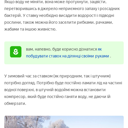
Якщо воду не міняти, вона може протухнути, зацвісти,
перетворившись в джерело неприємного запаху і розсадник
бактерій. У ставку необхідно висадити водорості і підводні
рослини, також можна його заселити рибками, рачками,
жабами та іншою живністю.
вам, напевно, буде корисно дізнатися
як
побудувати ставок на ділянці своїми руками
.
У зимовий час за ставком (як природним, так і штучним)
потрібно догляд. Потрібно буде постійно ламати лід на частині
водної поверхні, в штучній водоймі можна встановити
компресор, який буде постійно ганяти воду, не даючи їй
обмерзати.