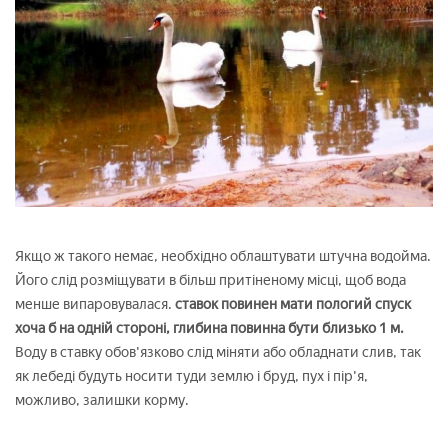
Якщо ж такого немає, необхідно облаштувати штучна водойма.
Його слід розміщувати в більш притіненому місці, щоб вода
менше випаровувалася.
ставок повинен мати пологий спуск
хоча б на одній стороні, глибина повинна бути близько 1 м.
Воду в ставку обов'язково слід міняти або обладнати слив, так
як лебеді будуть носити туди землю і бруд, пух і пір'я,
можливо, залишки корму.