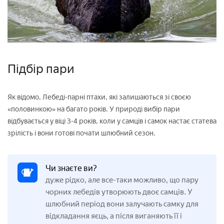
Підбір пари
Як відомо, Лебеді-парні птахи, які залишаються зі своєю
«половинкою» на багато років. У природі вибір пари
відбувається у віці 3-4 років, коли у самців і самок настає статева
зрілість і вони готові почати шлюбний сезон.
Чи знаєте ви?
дуже рідко, але все-таки можливо, що пару
чорних лебедів утворюють двоє самців. У
шлюбний період вони залучають самку для
відкладання яєць, а після виганяють її і