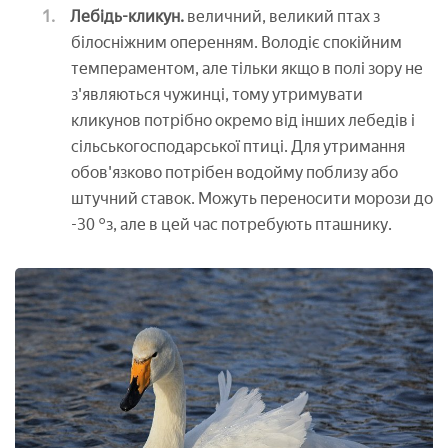
Лебідь-кликун.
величний, великий птах з
білосніжним оперенням. Володіє спокійним
темпераментом, але тільки якщо в полі зору не
з'являються чужинці, тому утримувати
кликунов потрібно окремо від інших лебедів і
сільськогосподарської птиці. Для утримання
обов'язково потрібен водойму поблизу або
штучний ставок. Можуть переносити морози до
-30 °з, але в цей час потребують пташнику.