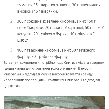
ячменю, 35 г вареного пшона, 30 г пшеничних
висівок і 45 г вівсянки.
300 г соковитих зелених кормів: з них 150 г
свіжої моркви, 70 г вареної картоплі, 50 г свіжої
капусти, 20 г свіжого буряка, 10 г ріпчастої
цибулі.
100 г тваринних кормів: з них 30 г м'ясного
фаршу, 70 г рибного фаршу.
Всі зелені компоненти потрібно подрібнити, змішати з зерном
і додати води для отримання вологої мішанки. В якості
мінеральних підгодівлі можна використовувати крейду,
черепашник або спеціальні комплексні мінеральні підгодівлі
для птахів.