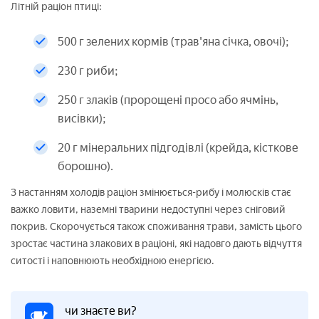
Літній раціон птиці:
500 г зелених кормів (трав'яна січка, овочі);
230 г риби;
250 г злаків (пророщені просо або ячмінь,
висівки);
20 г мінеральних підгодівлі (крейда, кісткове
борошно).
З настанням холодів раціон змінюється-рибу і молюсків стає
важко ловити, наземні тварини недоступні через сніговий
покрив. Скорочується також споживання трави, замість цього
зростає частина злакових в раціоні, які надовго дають відчуття
ситості і наповнюють необхідною енергією.
чи знаєте ви?