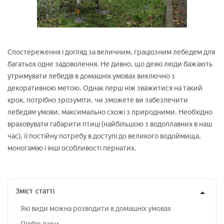
Спостереження і догляд за величним, граціозним лебедем для
багатьох одне задоволення. Не дивно, що деякі люди бажають
утримувати лебедів в домашніх умовах виключно з
декоративною метою. Однак перш ніж зважитися на такий
крок, потрібно зрозуміти, чи зможете ви забезпечити
лебедям умови, максимально схожі з природними. Необхідно
враховувати габарити птиці (найбільшою з водоплавних в наш
час), її постійну потребу в доступі до великого водоймища,
моногамію і інші особливості пернатих.
Зміст
статті
Які види можна розводити в домашніх умовах