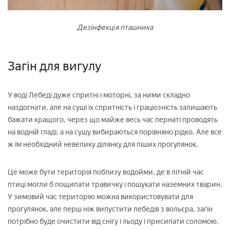
Дезінфекція пташника
Загін для вигулу
У воді Лебеді дуже спритні і моторні, за ними складно
наздогнати, але на суші їх спритність і граціозність залишають
бажати кращого, через що майже весь час пернаті проводять
на водній гладі, а на сушу вибираються порівняно рідко. Але все
ж їм необхідний невелику ділянку для піших прогулянок.
Це може бути територія поблизу водойми, де в літній час
птиці могли б пощипати травичку і пошукати наземних тварин.
У зимовий час територію можна використовувати для
прогулянок, але перш ніж випустити лебедів з вольєра, загін
потрібно буде очистити від снігу і льоду і присипати соломою.