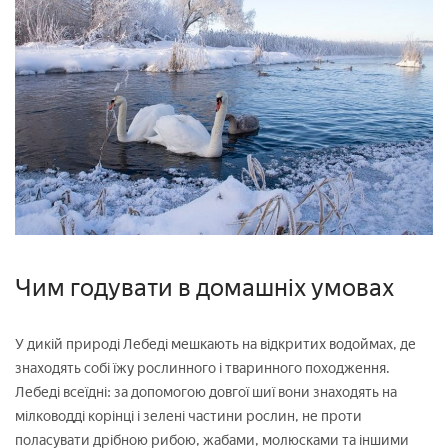
Чим годувати в домашніх умовах
У дикій природі Лебеді мешкають на відкритих водоймах, де
знаходять собі їжу рослинного і тваринного походження.
Лебеді всеїдні: за допомогою довгої шиї вони знаходять на
мілководді корінці і зелені частини рослин, не проти
поласувати дрібною рибою, жабами, молюсками та іншими