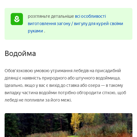
розгляньте детальніше
всі особливості
виготовлення загону / вигулу для курей своїми
руками
.
Водойма
Обов'язковою умовою утримання лебедів на присадибній
ділянці є наявність природного або штучного водоймища.
Ідеально, якщо у вас є вихід до ставка або озера — в такому
випадку частина водойми потрібно обгородити сіткою, щоб
лебеді не попливли за його межі.