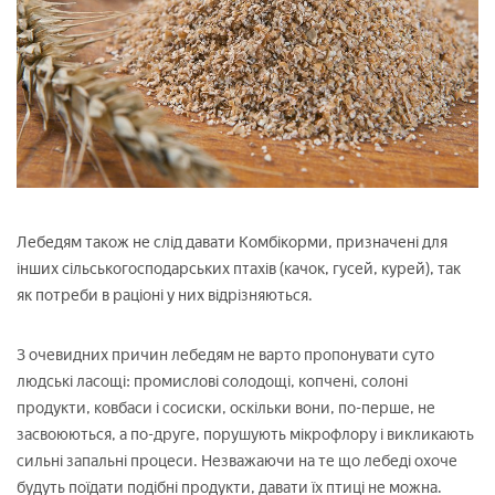
Лебедям також не слід давати Комбікорми, призначені для
інших сільськогосподарських птахів (качок, гусей, курей), так
як потреби в раціоні у них відрізняються.
З очевидних причин лебедям не варто пропонувати суто
людські ласощі: промислові солодощі, копчені, солоні
продукти, ковбаси і сосиски, оскільки вони, по-перше, не
засвоюються, а по-друге, порушують мікрофлору і викликають
сильні запальні процеси. Незважаючи на те що лебеді охоче
будуть поїдати подібні продукти, давати їх птиці не можна.