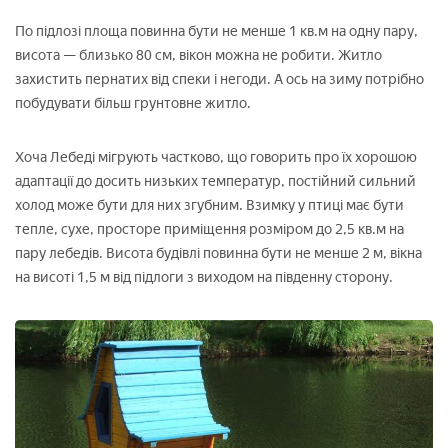
По підлозі площа повинна бути не менше 1 кв.м на одну пару,
висота — близько 80 см, вікон можна не робити. Житло
захистить пернатих від спеки і негоди. А ось на зиму потрібно
побудувати більш грунтовне житло.
Хоча Лебеді мігрують частково, що говорить про їх хорошою
адаптації до досить низьких температур, постійний сильний
холод може бути для них згубним. Взимку у птиці має бути
тепле, сухе, просторе приміщення розміром до 2,5 кв.м на
пару лебедів. Висота будівлі повинна бути не менше 2 м, вікна
на висоті 1,5 м від підлоги з виходом на південну сторону.