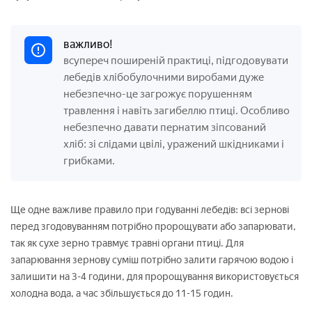
важливо!
всупереч поширеній практиці, підгодовувати
лебедів хлібобулочними виробами дуже
небезпечно-це загрожує порушенням
травлення і навіть загибеллю птиці. Особливо
небезпечно давати пернатим зіпсований
хліб: зі слідами цвілі, уражений шкідниками і
грибками.
Ще одне важливе правило при годуванні лебедів: всі зернові
перед згодовуванням потрібно пророщувати або запарювати,
так як сухе зерно травмує травні органи птиці. Для
запарювання зернову суміш потрібно залити гарячою водою і
залишити на 3-4 години, для пророщування використовується
холодна вода, а час збільшується до 11-15 годин.