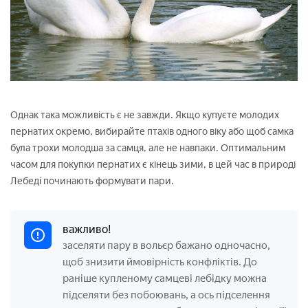
Однак така можливість є не завжди. Якщо купуєте молодих
пернатих окремо, вибирайте птахів одного віку або щоб самка
була трохи молодша за самця, але не навпаки. Оптимальним
часом для покупки пернатих є кінець зими, в цей час в природі
Лебеді починають формувати пари.
важливо!
заселяти пару в вольєр бажано одночасно,
щоб знизити ймовірність конфліктів. До
раніше купленому самцеві лебідку можна
підселяти без побоювань, а ось підселення