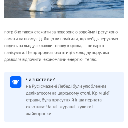
потрібно також стежити за поверхнею водойми і регулярно
ламати на ньому лід. Якщо ви помітили, що лебідь нерухомо
сидить на льоду, склавши голову в крила, — не варто
панікувати. Це природна поза птиці в холодну пору, яка
дозволяє відпочити, економлячи енергію і тепло.
чи знаєте ви?
на Русі смажені Лебеді були улюбленим
делікатесом на царському столі. Крім цієї
страви, була присутня й інша перната
екзотика: Чаплі, журавлі, кулики і
жайворонки.