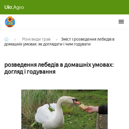
Зміст і розведення лебедів в домашніх умовах: як
Ukr.
Agro
доглядати і чим годувати
Різні види трав
Зміст і розведення лебедів в
домашніх умовах: як доглядати і чим годувати
розведення лебедів в домашніх умовах:
догляд і годування