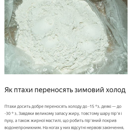
Як птахи переносять зимовий холод
Птахи досить добре переносять холоду до -15 °з, деякі — до
-30 ° з, Завдяки великому запасу жиру, товстому шару пір'я і
пуху, а також жирної мастилі, що робить пір'яний покрив
водонепроникним. На ногах у них відсутні нервові закінчення,