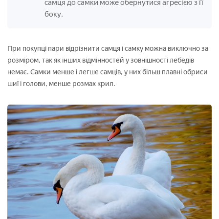
самця до самки може обернутися агресією з її
боку.
При покупці пари відрізнити самця і самку можна виключно за
розміром, так як інших відмінностей у зовнішності лебедів
немає. Самки менше і легше самців, у них більш плавні обриси
шиї і голови, менше розмах крил.