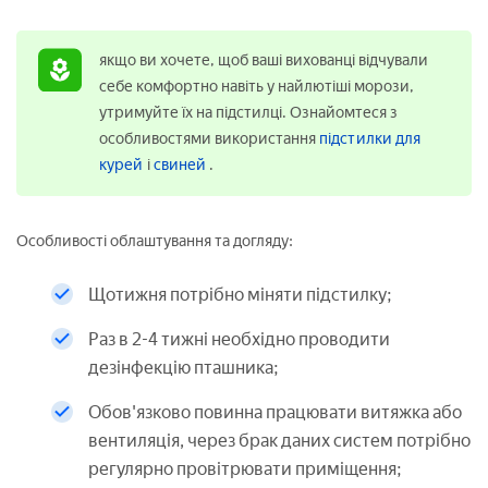
якщо ви хочете, щоб ваші вихованці відчували
себе комфортно навіть у найлютіші морози,
утримуйте їх на підстилці. Ознайомтеся з
особливостями використання
підстилки для
курей
і
свиней
.
Особливості облаштування та догляду:
Щотижня потрібно міняти підстилку;
Раз в 2-4 тижні необхідно проводити
дезінфекцію пташника;
Обов'язково повинна працювати витяжка або
вентиляція, через брак даних систем потрібно
регулярно провітрювати приміщення;