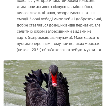
володіє дуже красивим, глибоким голосом,
яким вони активно спілкуються між собою,
висловлюють вітання, роздратування та інші
емоції. Чорні лебеді миролюбні і доброзичливі,
добре ставляться до інших видів пернатих, але
селити їх разом з агресивними видами не
варто (наприклад, з шипунами). Мають досить
пухким оперенням, тому при великих морозах
(нижче -20 °з) обов'язково потребують укриття.