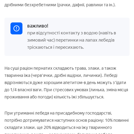
дрібними безхребетними (рачки, дафнії, равлики та ін.).
важливо!
при відсутності контакту з водою (навіть в
зимовий час) перетинки на лапах лебедів
тріскаються і пересихають.
На суші раціон пернатих складають трава, злаки, а також
тваринна їжа (черв'ячки, дрібні ящірки, личинки).
Лебеді
відрізняються дуже хорошим апетитом-в день можуть з'їдати
до 1/4 власної ваги. При стресових умовах (линька, зміна місця
проживання або погоди) кількість їжі збільшується.
При утриманні лебедя на присадибному господарстві,
потрібно дотримуватися наступних основ раціону: 10% повинні
складати злаки, ще 20% відводиться на їжу тваринного