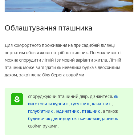
Облаштування пташника
Для комфортного проживання на присадибній ділянці
пернатим обов'язково потрібно пташник. По можливості
можна спорудити літній і зимовий варіанти житла. Літній
пташник може виглядати як невелика будка з двосхилим
дахом, закріплена біля берега водойми.
споруджуючи пташиний двір, дізнайтеся,
як
виготовити курник
,
гусятник
,
качатник
,
голуб'ятник
,
індичатник
,
пташник
, а також
будиночок для індоуток і качок-мандаринок
своїми руками.