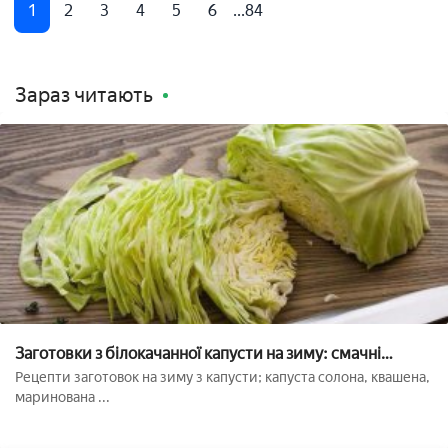
1
2
3
4
5
6
...84
Зараз читають
Заготовки з білокачанної капусти на зиму: смачні
рецепти
Рецепти заготовок на зиму з капусти; капуста солона, квашена,
маринована ...