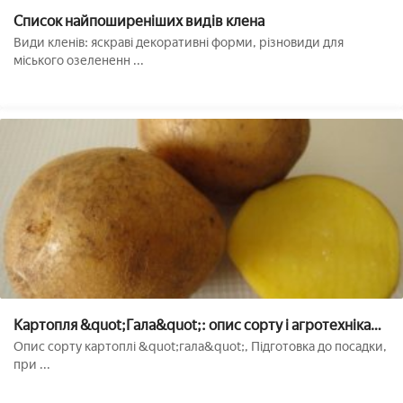
Список найпоширеніших видів клена
Види кленів: яскраві декоративні форми, різновиди для
міського озелененн ...
Картопля &quot;Гала&quot;: опис сорту і агротехніка
вирощування
Опис сорту картоплі &quot;гала&quot;, Підготовка до посадки,
при ...