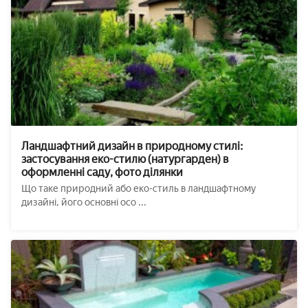
Ландшафтний дизайн в природному стилі:
застосування еко-стилю (натургарден) в
оформленні саду, фото ділянки
Що таке природний або еко-стиль в ландшафтному
дизайні, його основні осо ...