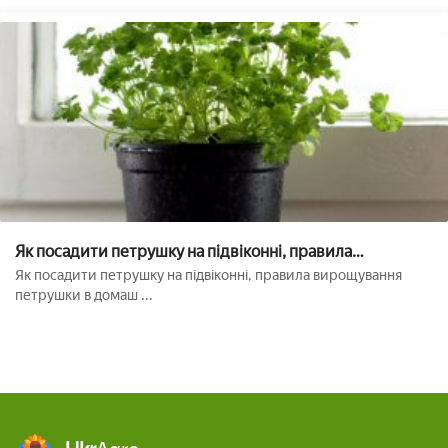
Як посадити петрушку на підвіконні, правила
вирощування петрушки в домашніх умовах
Як посадити петрушку на підвіконні, правила вирощування
петрушки в домаш ...