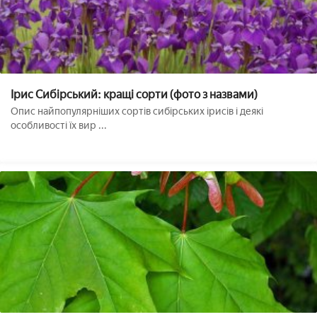
Ірис Сибірський: кращі сорти (фото з назвами)
Опис найпопулярніших сортів сибірських ірисів і деякі
особливості їх вир ...