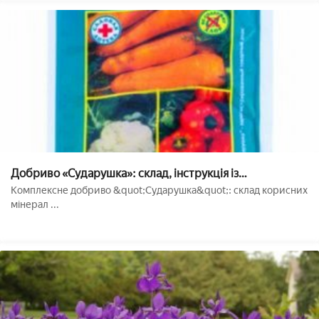
Добриво «Сударушка»: склад, інструкція із
застосування
Комплексне добриво &quot;Сударушка&quot;: склад корисних
мінерал ...