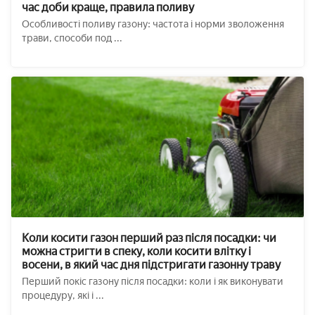
час доби краще, правила поливу
Особливості поливу газону: частота і норми зволоження
трави, способи под ...
Коли косити газон перший раз після посадки: чи
можна стригти в спеку, коли косити влітку і
восени, в який час дня підстригати газонну траву
Перший покіс газону після посадки: коли і як виконувати
процедуру, які і ...