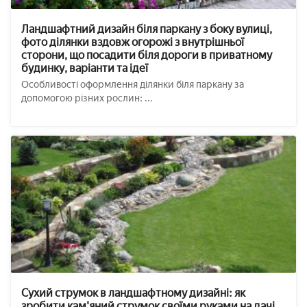
Ландшафтний дизайн біля паркану з боку вулиці,
фото ділянки вздовж огорожі з внутрішньої
сторони, що посадити біля дороги в приватному
будинку, варіанти та ідеї
Особливості оформлення ділянки біля паркану за
допомогою різних рослин: ...
Сухий струмок в ландшафтному дизайні: як
зробити кам'яний струмок своїми руками на дачі,