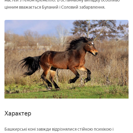
мастей з геном кремелло. В останньому випадку особливо
цінним вважається Буланий і Соловий забарвлення.
Характер
Башкирські коні завжди відрізнялися стійкою психікою і