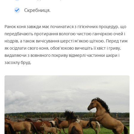
Скребниця.
Ранок коня завжди має починатися з гігієнічних процедур, що
передбачають протирання вологою чистою ганчіркою очей і
ніздрів, а також вичісування шерсті м'якою щіткою. Перед тим
як осідлати свого коня, обов'язково вичешіть її хвіст і гриву,
видаляючи з вовняного покриву відмерлі частинки шкіри і
засохлу бруд.