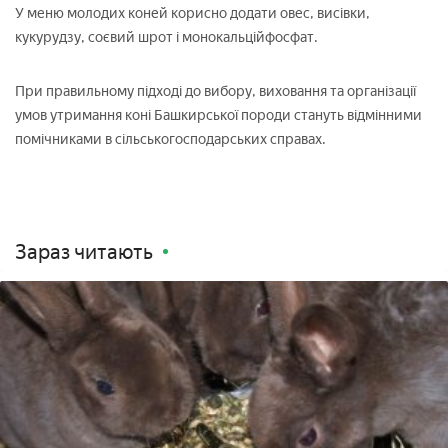
У меню молодих коней корисно додати овес, висівки,
кукурудзу, соєвий шрот і монокальційфосфат.
При правильному підході до вибору, виховання та організації
умов утримання коні Башкирської породи стануть відмінними
помічниками в сільськогосподарських справах.
Зараз читають