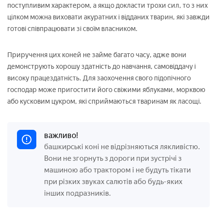
поступливим характером, а якщо докласти трохи сил, то з них
цілком можна виховати акуратних і відданих тварин, які завжди
готові співпрацювати зі своїм власником.
Приручення цих коней не займе багато часу, адже вони
демонструють хорошу здатність до навчання, самовіддачу і
високу працездатність. Для заохочення свого підопічного
господар може пригостити його свіжими яблуками, морквою
або кусковим цукром, які сприймаються тваринам як ласощі.
важливо!
башкирські коні не відрізняються лякливістю.
Вони не згорнуть з дороги при зустрічі з
машиною або трактором і не будуть тікати
при різких звуках салютів або будь-яких
інших подразників.