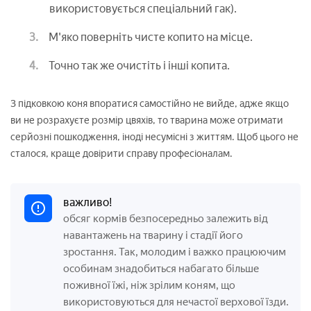
використовується спеціальний гак).
М'яко поверніть чисте копито на місце.
Точно так же очистіть і інші копита.
З підковкою коня впоратися самостійно не вийде, адже якщо
ви не розрахуєте розмір цвяхів, то тварина може отримати
серйозні пошкодження, іноді несумісні з життям. Щоб цього не
сталося, краще довірити справу професіоналам.
важливо!
обсяг кормів безпосередньо залежить від
навантажень на тварину і стадії його
зростання. Так, молодим і важко працюючим
особинам знадобиться набагато більше
поживної їжі, ніж зрілим коням, що
використовуються для нечастої верхової їзди.