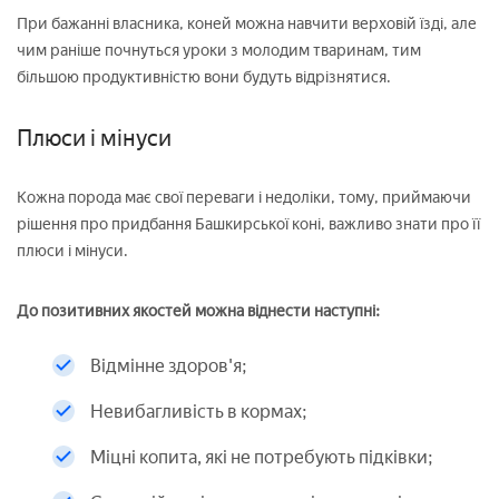
При бажанні власника, коней можна навчити верховій їзді, але
чим раніше почнуться уроки з молодим тваринам, тим
більшою продуктивністю вони будуть відрізнятися.
Плюси і мінуси
Кожна порода має свої переваги і недоліки, тому, приймаючи
рішення про придбання Башкирської коні, важливо знати про її
плюси і мінуси.
До позитивних якостей можна віднести наступні:
Відмінне здоров'я;
Невибагливість в кормах;
Міцні копита, які не потребують підківки;