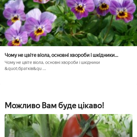
Чому не цвіте віола, основні хвороби і шкідники
&quot;братків&quot;
Чому не цвіте віола, основні хвороби і шкідники
&quot;братків&qu ...
Можливо Вам буде цікаво!