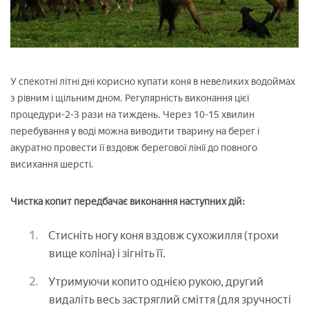
У спекотні літні дні корисно купати коня в невеликих водоймах
з рівним і щільним дном. Регулярність виконання цієї
процедури-2-3 рази на тиждень. Через 10-15 хвилин
перебування у воді можна виводити тварину на берег і
акуратно провести її вздовж берегової лінії до повного
висихання шерсті.
Чистка копит передбачає виконання наступних дій:
Стисніть ногу коня вздовж сухожилля (трохи
вище коліна) і зігніть її.
Утримуючи копито однією рукою, другий
видаліть весь застряглий сміття (для зручності