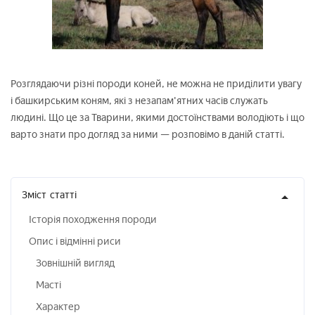
Розглядаючи різні породи коней, не можна не приділити увагу
і башкирським коням, які з незапам'ятних часів служать
людині. Що це за Тварини, якими достоїнствами володіють і що
варто знати про догляд за ними — розповімо в даній статті.
Зміст
статті
Історія походження породи
Опис і відмінні риси
Зовнішній вигляд
Масті
Характер