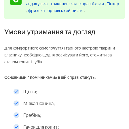
андалузька
,
тракененская
,
карачаївська
,
Тінкер
,
фризька
,
орловський рисак
.
Умови утримання та догляд
Для комфортного самопочуття і гарного настрою тварини
власнику необхідно щодня розчісувати його, стежити за
станом копит і зубів.
Основними " помічниками» в цій справі стануть:
Щітка;
М'яка тканина;
Гребінь;
Гачок для копит;