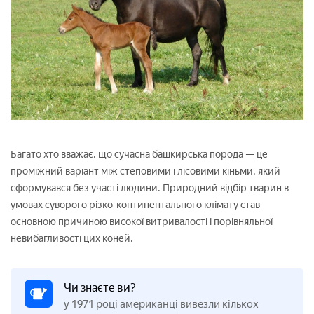
Багато хто вважає, що сучасна башкирська порода — це
проміжний варіант між степовими і лісовими кіньми, який
сформувався без участі людини. Природний відбір тварин в
умовах суворого різко-континентального клімату став
основною причиною високої витривалості і порівняльної
невибагливості цих коней.
Чи знаєте ви?
у 1971 році американці вивезли кількох