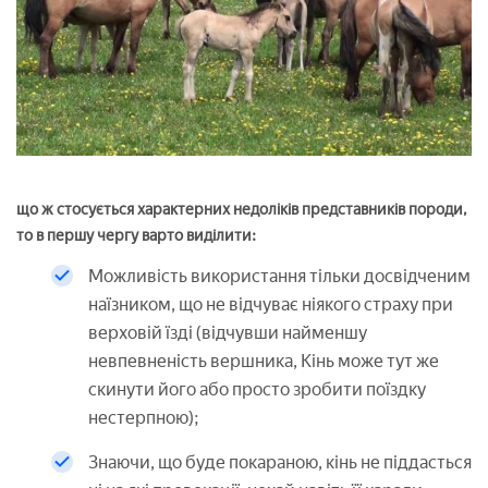
що ж стосується характерних недоліків представників породи,
то в першу чергу варто виділити:
Можливість використання тільки досвідченим
наїзником, що не відчуває ніякого страху при
верховій їзді (відчувши найменшу
невпевненість вершника, Кінь може тут же
скинути його або просто зробити поїздку
нестерпною);
Знаючи, що буде покараною, кінь не піддасться