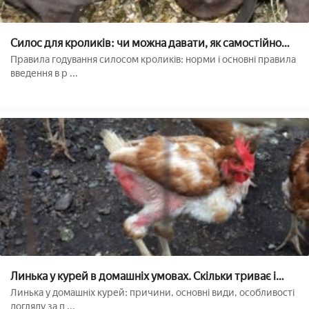
Силос для кроликів: чи можна давати, як самостійно
зробити в домашніх умовах
Правила годування силосом кроликів: норми і основні правила
введення в р ...
Линька у курей в домашніх умовах. Скільки триває і
коли починається. Ювенальне, сезонне і примусове
Линька у домашніх курей: причини, основні види, особливості
скидання пір'я у птиці
догляду за п ...