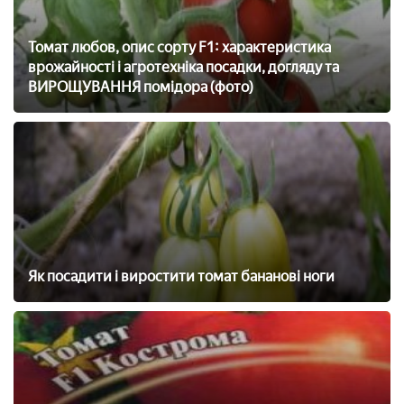
Томат любов, опис сорту F1: характеристика
врожайності і агротехніка посадки, догляду та
ВИРОЩУВАННЯ помідора (фото)
Як посадити і виростити томат бананові ноги