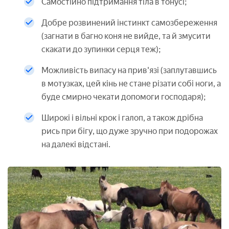
Самостійно підтримання тіла в тонусі;
Добре розвинений інстинкт самозбереження
(загнати в багно коня не вийде, та й змусити
скакати до зупинки серця теж);
Можливість випасу на прив'язі (заплутавшись
в мотузках, цей кінь не стане різати собі ноги, а
буде смирно чекати допомоги господаря);
Широкі і вільні крок і галоп, а також дрібна
рись при бігу, що дуже зручно при подорожах
на далекі відстані.