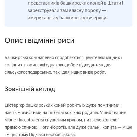
представників башкирських коней в Штати і
зареєстрували там власну породу —
американську башкирську кучеряву.
Опис і відмінні риси
Башкирські коні напевно сподобаються цінителям міцних і
солідних тварин, які однаково добре підходять як для
сільськогосподарських, так і для інших видів робіт.
Зовнішній вигляд
Екстер'єр башкирських коней робить їх дуже помітними і
навіть м'язистими на тлі багатьох їхніх родичів. У цих тварин
міцне тіло, зі злегка спущеним крупом, низькою холкою і
прямою спиною. Ноги-короткі, але дуже сильні, копита — міцні
і міцні, тому Підківка необов'язкова.