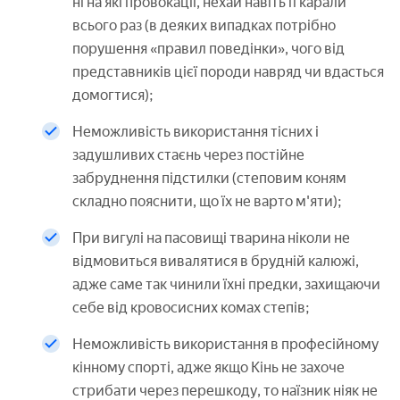
ні на які провокації, нехай навіть її карали
всього раз (в деяких випадках потрібно
порушення «правил поведінки», чого від
представників цієї породи навряд чи вдасться
домогтися);
Неможливість використання тісних і
задушливих стаєнь через постійне
забруднення підстилки (степовим коням
складно пояснити, що їх не варто м'яти);
При вигулі на пасовищі тварина ніколи не
відмовиться вивалятися в брудній калюжі,
адже саме так чинили їхні предки, захищаючи
себе від кровосисних комах степів;
Неможливість використання в професійному
кінному спорті, адже якщо Кінь не захоче
стрибати через перешкоду, то наїзник ніяк не