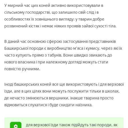
У мирний час цих коней активно використовували в
сільському господарстві, що залишило свій слід і в
особливостях їх зовнішнього вигляду: у тварин добре
розвинений кістяк і немає ніяких проявів зайвої сухості тіла.
В даний час основною сферою застосування представників
Башкирської породи є виробництво м'яса і кумису, через які їх
часто купують прямо з табунів. Вони швидко звикають до
нового власника і при належному догляді можуть стати
повністю ручними.
Іноді башкирських коней все ще використовують і для верхової
їзди, але в цих цілях вони можуть послужити тільки в школах,
де нечасто змінюються вершники, інакше тварина просто
відмовиться слухатися і буде скидати наїзника.
для верхової їзди також підійдуть такі породи, як