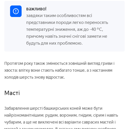
важливо!
завдяки таким особливостям всі
представники породи легко переносять
температурні зниження, аж до -40 °C,
причому навіть значні снігові замети не
будуть для них проблемою.
Протягом року також змінюється зовнішній вигляд гриви і
хвоста: влітку вони стають набагато тонше, а з настанням
холодів шерсть знову відростає.
Масті
Забарвлення шерсті башкирських коней може бути
найрізноманітнішим: рудим, вороним, гнідим, сірим і навіть
чубарим, а ще не виключені всі варіанти саврасих мастей і