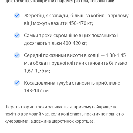
що стосується конкретних параметрів тіла, то вони такі:
Жеребці, як завжди, більші за кобил і в зрілому
віці можуть важити 450-470 кг;
Самки трохи скромніше в цих показниках і
досягають тільки 400-420 кг;
Середні показники висоти в холці — 1,38-1,45
м, а обхват грудної клітини становить близько
1,67-1,75 м;
Коса довжина тулуба становить приблизно
143-147 см.
Шерсть тварин трохи завивається, причому найкраще це
помітно в зимовий час, коли коні стають практично повністю
кучерявими, а довжина шерстинок коротшає.