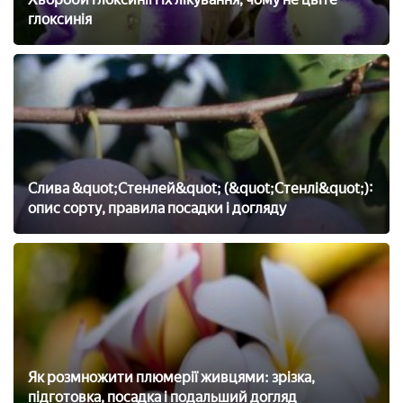
глоксинія
Слива &quot;Стенлей&quot; (&quot;Стенлі&quot;):
опис сорту, правила посадки і догляду
Як розмножити плюмерії живцями: зрізка,
підготовка, посадка і подальший догляд