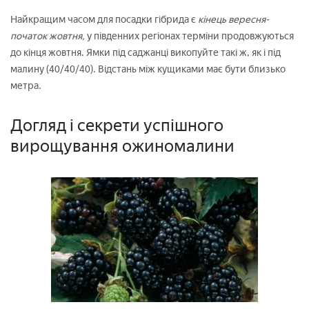
Найкращим часом для посадки гібрида є
кінець вересня-
початок жовтня,
у південних регіонах терміни продовжуються
до кінця жовтня. Ямки під саджанці викопуйте такі ж, як і під
малину (40/40/40). Відстань між кущиками має бути близько
метра.
Догляд і секрети успішного
вирощування ожиномалини