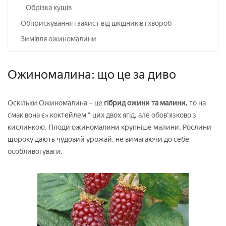
Обрізка кущів
Обприскування і захист від шкідників і хвороб
Зимівля ожиномалини
Ожиномалина: що це за диво
Оскільки Ожиномалина – це
гібрид ожини та малини,
то на
смак вона є» коктейлем " цих двох ягід, але обов'язково з
кислинкою. Плоди ожиномалини крупніше малини. Рослини
щороку дають чудовий урожай, не вимагаючи до себе
особливої уваги.