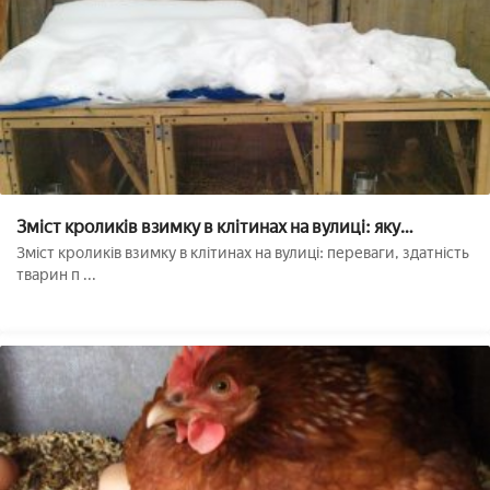
Зміст кроликів взимку в клітинах на вулиці: яку
температуру витримують, що їдять, як поїти
Зміст кроликів взимку в клітинах на вулиці: переваги, здатність
тварин п ...