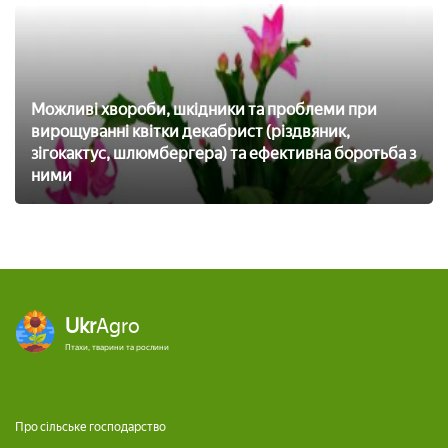
Можливі хвороби, шкідники та проблеми при
вирощуванні квітки декабрист (різдвяник,
зігокактус, шлюмбергера) та ефективна боротьба з
ними
Ukr
Agro
Птахи, тварини та рослини
Про сільське господарство