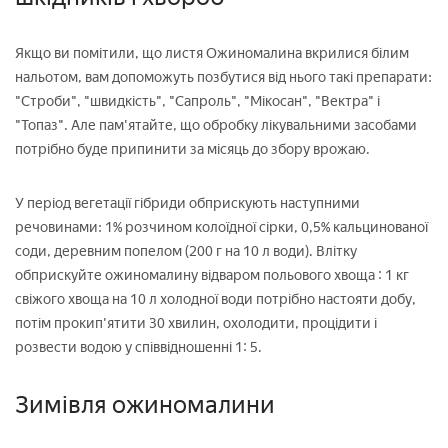
Якщо ви помітили, що листя Ожиномалина вкрилися білим
нальотом, вам допоможуть позбутися від нього такі препарати:
"Строби", "швидкість", "Сапроль", "Мікосан", "Вектра" і
"Топаз". Але пам'ятайте, що обробку лікувальними засобами
потрібно буде припинити за місяць до збору врожаю.
У період вегетації гібриди обприскують наступними
речовинами: 1% розчином колоїдної сірки, 0,5% кальцинованої
соди, деревним попелом (200 г на 10 л води). Влітку
обприскуйте ожиномалину відваром польового хвоща : 1 кг
свіжого хвоща на 10 л холодної води потрібно настояти добу,
потім прокип'ятити 30 хвилин, охолодити, процідити і
розвести водою у співвідношенні 1: 5.
Зимівля ожиномалини