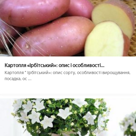
Картопля «Ірбітський»: опис і особливості
вирощування сорту
Картопля " Ірбітський»: опис сорту, особливості вирощування,
посадка, ос ...