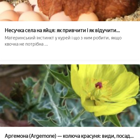
Несучка села на яйця: як привчити і як відучити
домашню птицю висиджувати яйця
Материнський інстинкт у курей і що з ним робити, якщо
квочка не потрібна ...
Аргемона (Argemone) — колюча красуня: види, посадка