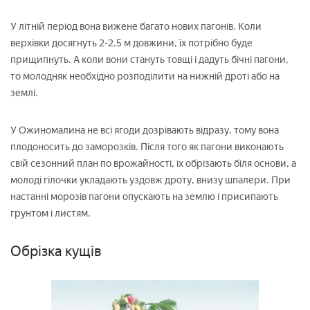
У літній період вона вижене багато нових пагонів. Коли
верхівки досягнуть 2-2.5 м довжини, їх потрібно буде
прищипнуть. А коли вони стануть товщі і дадуть бічні пагони,
то молодняк необхідно розподілити на нижній дроті або на
землі.
У Ожиномалина не всі ягоди дозрівають відразу, тому вона
плодоносить до заморозків. Після того як пагони виконають
свій сезонний план по врожайності, їх обрізають біля основи, а
молоді гілочки укладають уздовж дроту, внизу шпалери. При
настанні морозів пагони опускають на землю і присипають
грунтом і листям.
Обрізка кущів