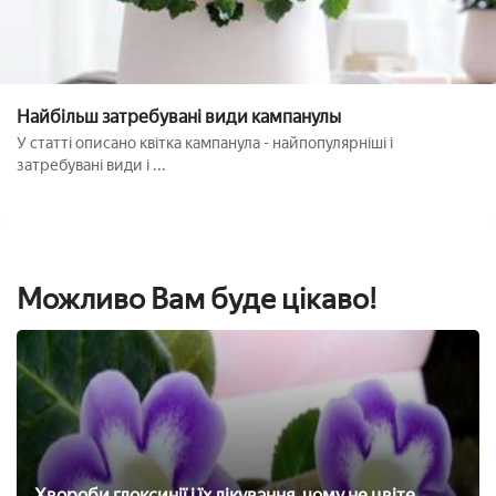
Найбільш затребувані види кампанулы
У статті описано квітка кампанула - найпопулярніші і
затребувані види і ...
Можливо Вам буде цікаво!
Хвороби глоксинії і їх лікування, чому не цвіте