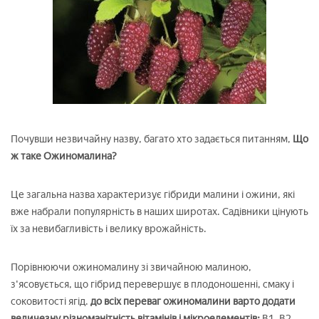
Почувши незвичайну назву, багато хто задається питанням,
Що
ж таке Ожиномалина?
Це загальна назва характеризує гібриди малини і ожини, які
вже набрали популярність в наших широтах. Садівники цінують
їх за невибагливість і велику врожайність.
Порівнюючи ожиномалину зі звичайною малиною,
з'ясовується, що гібрид перевершує в плодоношенні, смаку і
соковитості ягід.
до всіх переваг ожиномалини варто додати
величезну різноманітність вітамінів і мікроелементів:
В1, В2,