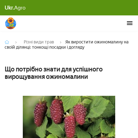
Як виростити ожиномалину на своїй ділянці:
Ukr.
Agro
тонкощі посадки і догляду
Різні види трав
Як виростити ожиномалину на
своїй ділянці: тонкощі посадки і догляду
Що потрібно знати для успішного
вирощування ожиномалини