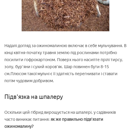
Надалі догляд за ожиномалиною включає в себе мульчування. В
кінці квітня-початку травня землю під рослинами потрібно
посилити гофрокартоном. Поверх нього насипте прілі тирсу,
золу, бур'яни і сухий коров'як. Шар повинен бути 8-15
см.Плюсом такої мульчі є її здатність перегнивати і ставати
потім чудовим добривом.
Підв'язка на шпалеру
Оскільки цей гібрид вирощується на шпалері, у садівників
часто виникає питання:
як же правильно підв'язати
ожиномалину?