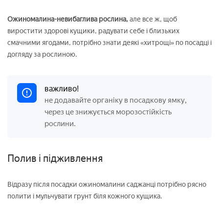
Ожиномалина-невибаглива рослина,
але все ж, щоб
виростити здорові кущики, радувати себе і близьких
смачними ягодами, потрібно знати деякі «хитрощі» по посадці і
догляду за рослиною.
важливо!
не додавайте органіку в посадкову ямку,
через це знижується морозостійкість
рослини.
Полив і підживлення
Відразу після посадки ожиномалини саджанці потрібно рясно
полити і мульчувати грунт біля кожного кущика.