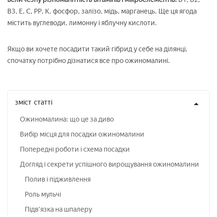
В3, Е, С, РР, К, фосфор, залізо, мідь, марганець. Ще ця ягода
містить вуглеводи, лимонну і яблучну кислоти.
Якщо ви хочете посадити такий гібрид у себе на ділянці,
спочатку потрібно дізнатися все про ожиномалині.
зміст
статті
Ожиномалина: що це за диво
Вибір місця для посадки ожиномалини
Попередні роботи і схема посадки
Догляд і секрети успішного вирощування ожиномалини
Полив і підживлення
Роль мульчі
Підв'язка на шпалеру