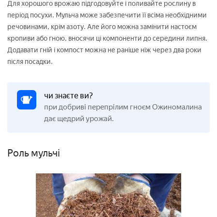
Для хорошого врожаю підгодовуйте і поливайте рослину в
період посухи. Мульча може забезпечити її всіма необхідними
речовинами, крім азоту. Але його можна замінити настоєм
кропиви або гною, вносячи ці компоненти до середини липня.
Додавати гній і компост можна не раніше ніж через два роки
після посадки.
чи знаєте ви?
при добриві перепрілим гноєм Ожиномалина
дає щедрий урожай.
Роль мульчі