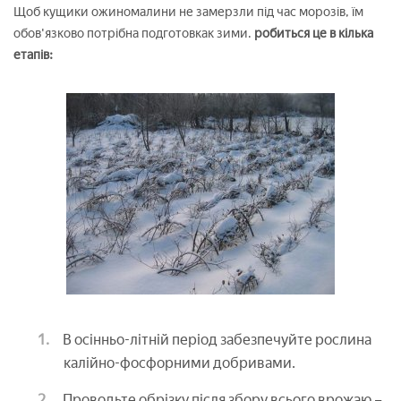
Щоб кущики ожиномалини не замерзли під час морозів, їм
обов'язково потрібна подготовкак зими.
робиться це в кілька
етапів:
В осінньо-літній період забезпечуйте рослина
калійно-фосфорними добривами.
Проводьте обрізку після збору всього врожаю –