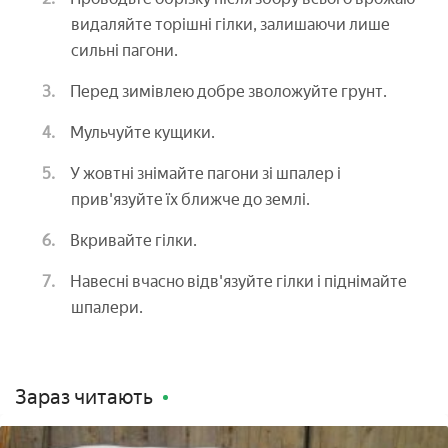
видаляйте торішні гілки, залишаючи лише
сильні пагони.
Перед зимівлею добре зволожуйте грунт.
Мульчуйте кущики.
У жовтні знімайте пагони зі шпалер і
прив'язуйте їх ближче до землі.
Вкривайте гілки.
Навесні вчасно відв'язуйте гілки і піднімайте
шпалери.
Зараз читають