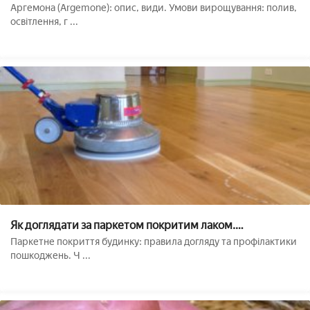
і догляд, фото
Аргемона (Argemone): опис, види. Умови вирощування: полив,
освітлення, г ...
Як доглядати за паркетом покритим лаком.
Особливості змісту паркетної дошки на підлозі
Паркетне покриття будинку: правила догляду та профілактики
розкритої лаком і маслом своїми руками
пошкоджень. Ч ...