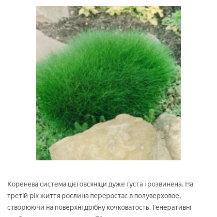
Коренева система цієї овсяніци дуже густа і розвинена. На
третій рік життя рослина переростає в полуверховое,
створюючи на поверхні дрібну кочковатость. Генеративні