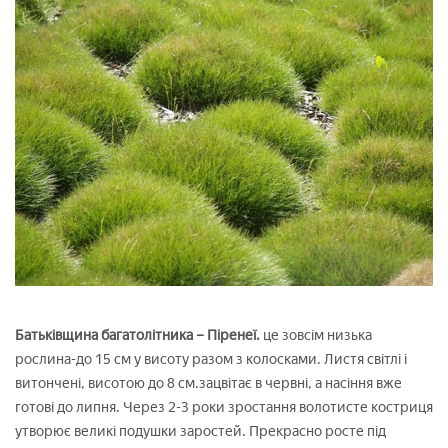
Батьківщина багатолітника – Піренеї.
це зовсім низька
рослина-до 15 см у висоту разом з колосками. Листя світлі і
витончені, висотою до 8 см.зацвітає в червні, а насіння вже
готові до липня. Через 2-3 роки зростання волотисте костриця
утворює великі подушки заростей. Прекрасно росте під