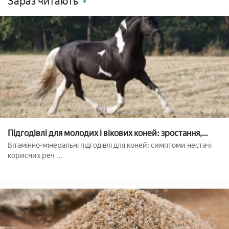
Зараз читають
Підгодівлі для молодих і вікових коней: зростання,
копит, суглобів, зв'язок, вовни
Вітамінно-мінеральні підгодівлі для коней: симптоми нестачі
корисних реч ...