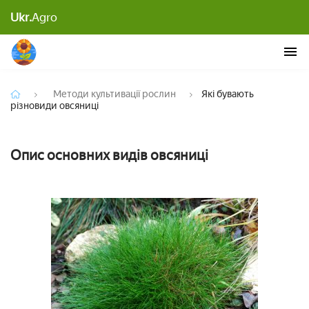
Ukr.
Agro
Які бувають різновиди овсяниці
Методи культивації рослин
Які бувають
різновиди овсяниці
Опис основних видів овсяниці