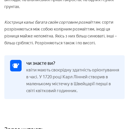
грунтах.
Костриця кальє багата своїм сортовим розмаїттям.
сорти
розрізняються між собою колірним розмаїттям, іноді ця
різниця майже непомітна. Якісь з них більш синюваті, інші –
більш сріблясті. Розрізняються також і по висоті.
чи знаєте ви?
квіти мають своєрідну здатність орієнтування
в часі. У 1720 році Карл Лінней створив в
маленькому містечку в Швейцарії перші в
світі квітковий годинник.