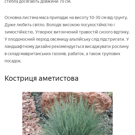
стебла досягають довжини 70 см.
Основна листяна маса припадає на висоту 10-30 см від грунту.
Дуже любить світло. Володіє високою посухостійкістю і
зимостійкістю. Утворює витончений травостій сизого відтінку.
У плодоносний період овсяницу альпійську слід підстригати. У
ландшафтному дизайні рекомендується висаджувати рослину
в складі мавританських газонів, рабаток, а також групових
посадок.
Костриця аметистова