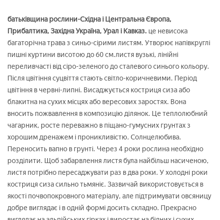
батьківщина рослини-Східна і Центральна Європа,
Прибалтика, Західна Україна, Урал і Кавказ.
це невисока
багаторічна трава з синьо-сірими листям. Утворює напівкруглі
пишні куртини висотою до 60 см.листя вузькі, лінійні
переливчасті від сіро-зеленого до сталевого синього кольору.
Після цвітіння суцвіття стають світло-коричневими. Період
цвітіння в червні-липні. Висаджується костриця сиза або
блакитна на сухих місцях або вересових заростях. Вона
вносить пожвавлення в композицію ділянок. Це теплолюбний
чагарник, росте переважно в піщано-гумусних грунтах з
хорошим дренажем і проникливістю. Солнцелюбива.
Переносить вапно в грунті. Через 4 роки рослина необхідно
розділити. Щоб забарвлення листя була найбільш насиченою,
листя потрібно пересаджувати раз в два роки. У холодні роки
костриця сиза сильно тьмяніє. Зазвичай використовується в
якості почвопокровного матеріалу, але підтримувати овсяницу
добре виглядає і в одній формі досить складно. Прекрасно
виглядає на альпійських гірках і виростає на бідних і сухих