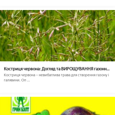
Костриця червона: Догляд та ВИРОЩУВАННЯ газонної
трави
Костриця червона – невибаглива трава для створення газону і
галявини. Оп ...