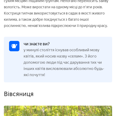
сухим місцям і піщаним ґрунтам. Непогано переносить зайву
вологість. Може виростати на одному місці до п'яти років.
Костриця типчак використовується в садах в якості живого
килима, а також добре поєднується з багато іншої
рослинністю, ненав'язлива підкреслюючи її природну красу.
чи знаєте ви?
у минулі століття існував особливий мову
квітів, який носив назву «селам». З його
допомогою люди під час дарування тих чи
інших квітів висловлювали абсолютно будь-
які почуття!
Вівсяниця