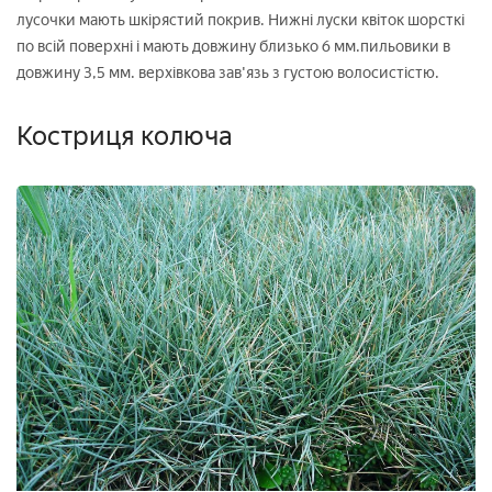
лусочки мають шкірястий покрив. Нижні луски квіток шорсткі
по всій поверхні і мають довжину близько 6 мм.пильовики в
довжину 3,5 мм. верхівкова зав'язь з густою волосистістю.
Костриця колюча