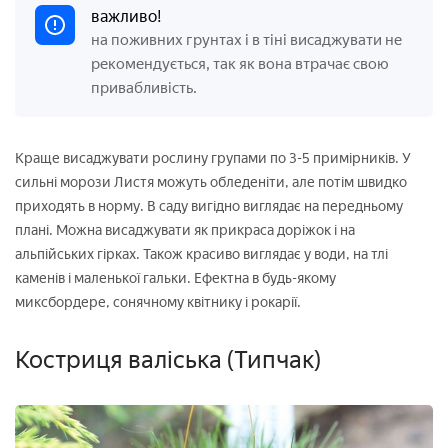
важливо!
на поживних грунтах і в тіні висаджувати не
рекомендується, так як вона втрачає свою
привабливість.
Краще висаджувати рослину групами по 3-5 примірників. У
сильні морози Листя можуть обледеніти, але потім швидко
приходять в норму. В саду вигідно виглядає на передньому
плані. Можна висаджувати як прикраса доріжок і на
альпійських гірках. Також красиво виглядає у води, на тлі
каменів і маленької гальки. Ефектна в будь-якому
миксбордере, сонячному квітнику і рокарії.
Костриця валіська (Типчак)