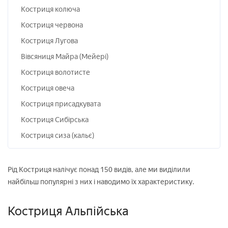
Костриця колюча
Костриця червона
Костриця Лугова
Вівсяниця Майра (Мейері)
Костриця волотисте
Костриця овеча
Костриця присадкувата
Костриця Сибірська
Костриця сиза (кальє)
Рід Костриця налічує понад 150 видів, але ми виділили
найбільш популярні з них і наводимо їх характеристику.
Костриця Альпійська