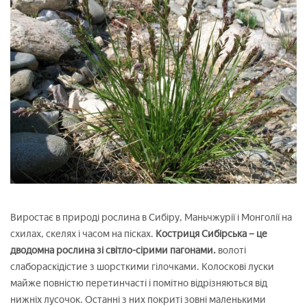
Виростає в природі рослина в Сибіру, Маньчжурії і Монголії на
схилах, скелях і часом на пісках.
Костриця Сибірська – це
дводомна рослина зі світло-сірими пагонами.
волоті
слабораскідістие з шорсткими гілочками. Колоскові луски
майже повністю перетинчасті і помітно відрізняються від
нижніх лусочок. Останні з них покриті зовні маленькими