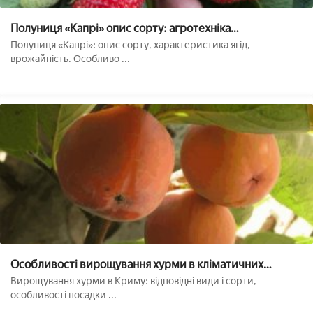
Полуниця «Капрі» опис сорту: агротехніка
вирощування, догляду та посадки ягоди у відкритому
Полуниця «Капрі»: опис сорту, характеристика ягід,
грунті (фото)
врожайність. Особливо ...
Особливості вирощування хурми в кліматичних
умовах Криму
Вирощування хурми в Криму: відповідні види і сорти,
особливості посадки ...