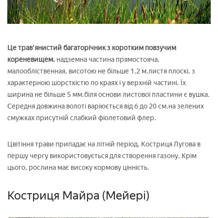
Це трав'янистий багаторічник з коротким повзучим
кореневищем.
надземна частина прямостояча,
малообліственная, висотою не більше 1,2 м.листя плоскі, з
характерною шорсткістю по краях і у верхній частині. Їх
ширина не більше 5 мм.біля основи листової пластини є вушка.
Середня довжина волоті варіюється від 6 до 20 см.на зелених
смужках присутній слабкий фіолетовий флер.
Цвітіння трави припадає на літній період. Костриця Лугова в
першу чергу використовується для створення газону. Крім
цього, рослина має високу кормову цінність.
Костриця Майра (Мейері)