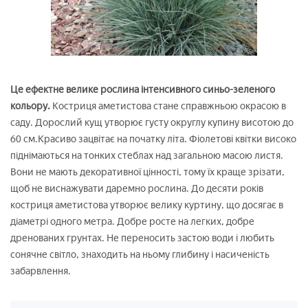
Це ефектне велике рослина інтенсивного синьо-зеленого
кольору.
Костриця аметистова стане справжньою окрасою в
саду. Дорослий кущ утворює густу округлу купину висотою до
60 см.Красиво зацвітає на початку літа. Фіолетові квітки високо
піднімаються на тонких стеблах над загальною масою листя.
Вони не мають декоративної цінності, тому їх краще зрізати,
щоб не виснажувати даремно рослина. До десяти років
костриця аметистова утворює велику куртину, що досягає в
діаметрі одного метра. Добре росте на легких, добре
дренованих грунтах. Не переносить застою води і любить
сонячне світло, знаходить на ньому глибину і насиченість
забарвлення.