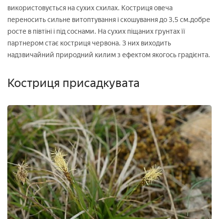
використовується на сухих схилах. Костриця овеча
переносить сильне витоптування і скошування до 3,5 см.добре
росте в півтіні і під соснами. На сухих піщаних грунтах її
партнером стає костриця червона. З них виходить
надзвичайний природний килим з ефектом якогось градієнта.
Костриця присадкувата