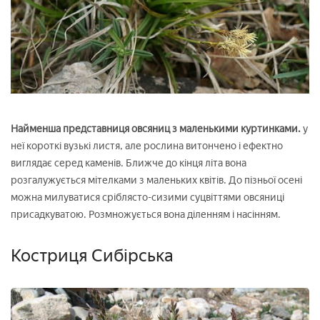
Найменша представниця овсяниц з маленькими куртинками.
у
неї короткі вузькі листя, але рослина витончено і ефектно
виглядає серед каменів. Ближче до кінця літа вона
розгалужується мітелками з маленьких квітів. До пізньої осені
можна милуватися сріблясто-сизими суцвіттями овсяниці
присадкуватою. Розмножується вона діленням і насінням.
Костриця Сибірська