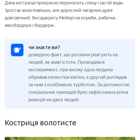
Дана костриця прекрасно переносить спеку і застій води.
Зростає вона повільно, але дорослий чагарник дуже
довговічний. Висаджують Мейері на клумби, рабатки,
міксбордери і бордюри.
чи знаєте ви?
доведено факт, що рослини реагують на
людей, як живі істоти. Проводився
експеримент, при якому одна людина
обривав пелюстки квітки, а другий доглядав
за ним з особливою турботою. За допомогою
спеціальних приладів було зафіксована різна
реакція на двох людей.
Костриця волотисте