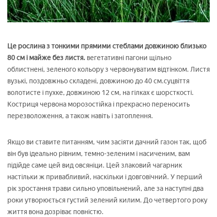
Це рослина з тонкими прямими стеблами довжиною близько
80 см і майже без листя.
вегетативні пагони щільно
облистнені, зеленого кольору з червонуватим відтінком. Листя
вузькі, поздовжньо складені, довжиною до 40 см.суцвіття
волотисте і пухке, довжиною 12 см, на гілках є шорсткості.
Костриця червона морозостійка і прекрасно переносить
перезволоження, а також навіть і затоплення.
Якщо ви ставите питанням, чим засіяти дачний газон так, щоб
він був ідеально рівним, темно-зеленим і насиченим, вам
підійде саме цей вид овсяніци. Цей злаковий чагарник
настільки ж привабливий, наскільки і довговічний. У перший
рік зростання трави сильно уповільнений, але за наступні два
роки утворюється густий зелений килим. До четвертого року
життя вона дозріває повністю.