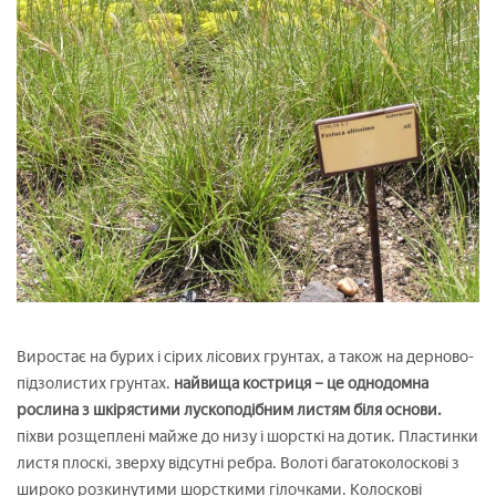
Виростає на бурих і сірих лісових грунтах, а також на дерново-
підзолистих грунтах.
найвища костриця – це однодомна
рослина з шкірястими лускоподібним листям біля основи.
піхви розщеплені майже до низу і шорсткі на дотик. Пластинки
листя плоскі, зверху відсутні ребра. Волоті багатоколоскові з
широко розкинутими шорсткими гілочками. Колоскові