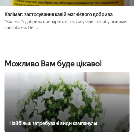
Калімаг: застосування калій магнієвого добрива
"Калімаг": добриво препаратом, застосування засобу різними
способами. Пе ...
Можливо Вам буде цікаво!
Найбільш затребувані види кампанулы