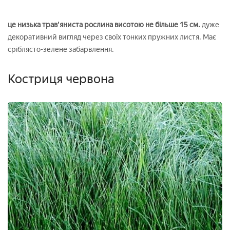
це низька трав'яниста рослина висотою не більше 15 см.
дуже
декоративний вигляд через своїх тонких пружних листя. Має
сріблясто-зелене забарвлення.
Костриця червона