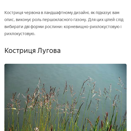
Костриця червона в ландшафтному дизайні, як підказує вам
опис, виконує роль першокласного газону. Для цих цілей слід
вибирати дві форми рослини: корневищно-рихлокустовую і
рихлокустовую.
Костриця Лугова