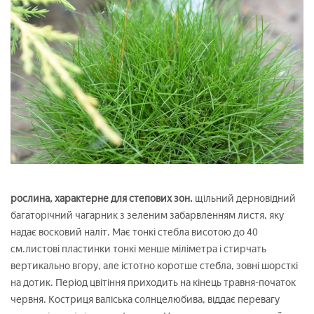
рослина, характерне для степових зон.
щільний дерновідний
багаторічний чагарник з зеленим забарвленням листя, яку
надає восковий наліт. Має тонкі стебла висотою до 40
см.листові пластинки тонкі менше міліметра і стирчать
вертикально вгору, але істотно коротше стебла, зовні шорсткі
на дотик. Період цвітіння приходить на кінець травня-початок
червня. Костриця валіська солнцелюбива, віддає перевагу