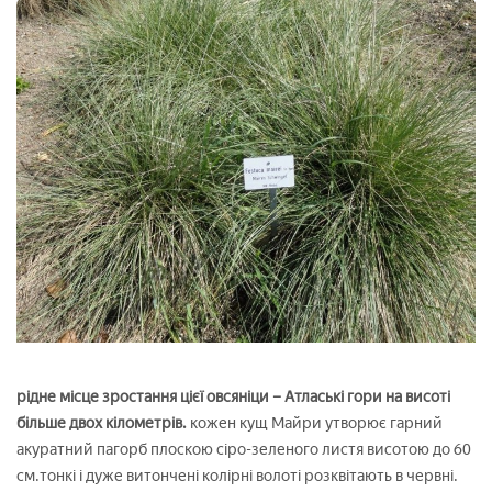
рідне місце зростання цієї овсяніци – Атлаські гори на висоті
більше двох кілометрів.
кожен кущ Майри утворює гарний
акуратний пагорб плоскою сіро-зеленого листя висотою до 60
см.тонкі і дуже витончені колірні волоті розквітають в червні.