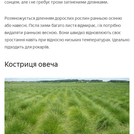
сонцем, але і не гребує трохи затіненими ділянками.
Розмножується діленням дорослих рослин ранньою осінню
або навесні. Після зими багато листя відмирає, і їх потрібно
видаляти ранньою весною. Вони швидко відновлюють своє
зростання навіть при відносно низьких температурах. Ідеально
підходить для рокаріїв.
Костриця овеча