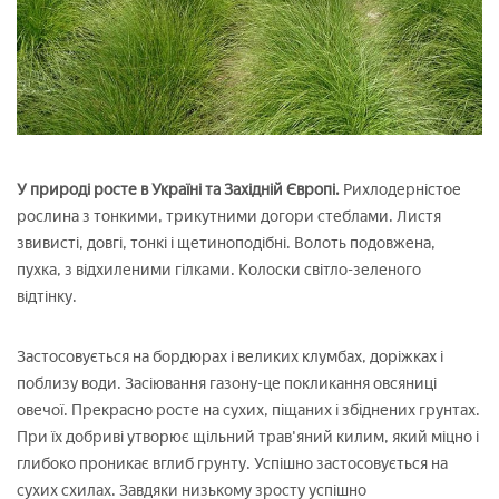
У природі росте в Україні та Західній Європі.
Рихлодерністое
рослина з тонкими, трикутними догори стеблами. Листя
звивисті, довгі, тонкі і щетиноподібні. Волоть подовжена,
пухка, з відхиленими гілками. Колоски світло-зеленого
відтінку.
Застосовується на бордюрах і великих клумбах, доріжках і
поблизу води. Засіювання газону-це покликання овсяниці
овечої. Прекрасно росте на сухих, піщаних і збіднених грунтах.
При їх добриві утворює щільний трав'яний килим, який міцно і
глибоко проникає вглиб грунту. Успішно застосовується на
сухих схилах. Завдяки низькому зросту успішно