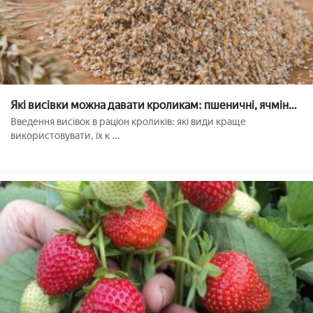
Які висівки можна давати кроликам: пшеничні, ячмінні,
житні, гречані
Введення висівок в раціон кроликів: які види краще
використовувати, їх к ...