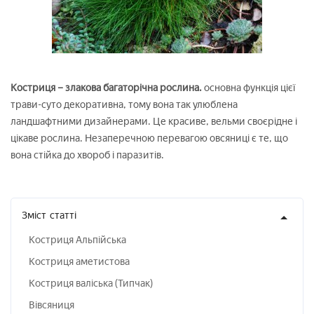
Костриця – злакова багаторічна рослина.
основна функція цієї
трави-суто декоративна, тому вона так улюблена
ландшафтними дизайнерами. Це красиве, вельми своєрідне і
цікаве рослина. Незаперечною перевагою овсяниці є те, що
вона стійка до хвороб і паразитів.
Зміст
статті
Костриця Альпійська
Костриця аметистова
Костриця валіська (Типчак)
Вівсяниця