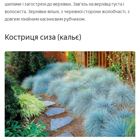
шипами і загострені до верхівки. Зав'язь на верхівці густа і
волосиста. Зернівки вільні, з черевної сторони жолобчасті, з
довгим лінійним насіннєвим рубчиком.
Костриця сиза (кальє)