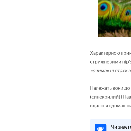
Характерною прикм
стрижневими пір'
«очима» ці птахи 
Належать вони до 
(синекрилий) і Пав
вдалося одомашни
Чи знаєт