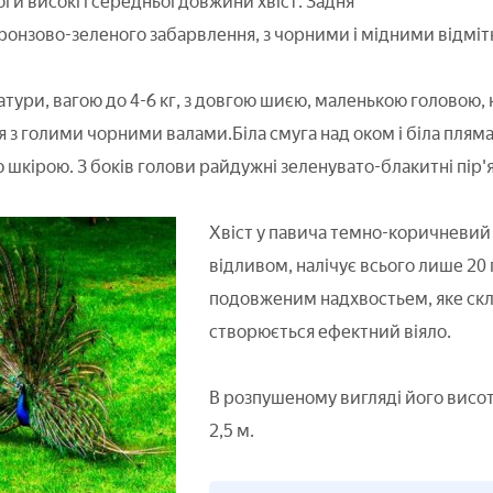
оги високі і середньої довжини хвіст. Задня
бронзово-зеленого забарвлення, з чорними і мідними відміт
атури, вагою до 4-6 кг, з довгою шиєю, маленькою головою, 
'я з голими чорними валами.Біла смуга над оком і біла пляма
шкірою. З боків голови райдужні зеленувато-блакитні пір'я
Хвіст у павича темно-коричневий
відливом, налічує всього лише 20 п
подовженим надхвостьем, яке скла
створюється ефектний віяло.
В розпушеному вигляді його висот
2,5 м.