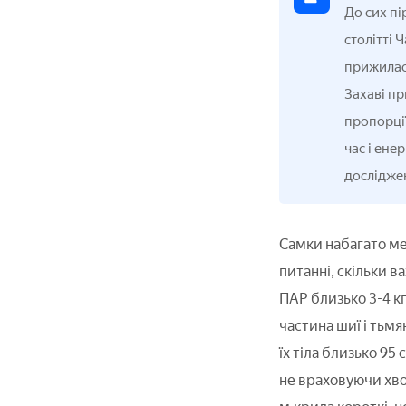
До сих пі
столітті 
прижилася
Захаві пр
пропорції
час і ене
досліджен
Самки набагато мен
питанні, скільки в
ПАР близько 3-4 кг
частина шиї і тьмя
їх тіла близько 95
не враховуючи хвос