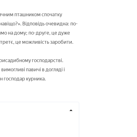
тичним пташником спочатку
навіщо?». Відповідь очевидна: по-
мо на дому; по-друге, це дуже
-третє, це можливість заробити.
рисадибному господарстві.
вимогливі павичі в догляді і
ен господар курника.