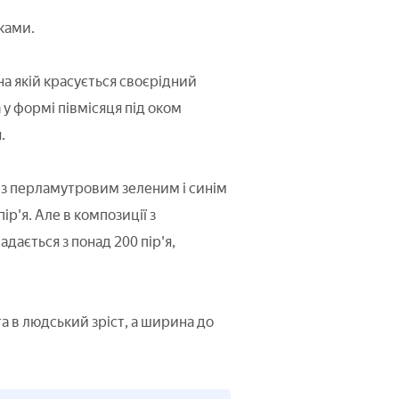
ками.
на якій красується своєрідний
 у формі півмісяця під оком
.
 з перламутровим зеленим і синім
ір'я. Але в композиції з
дається з понад 200 пір'я,
а в людський зріст, а ширина до