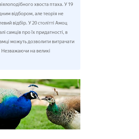
віялоподібного хвоста птаха. У 19
ним відбором, але теорія не
вий відбір. У 20 столітті Амоц
і самців про їх придатності, в
 самці можуть дозволити витрачати
. Незважаючи на великі