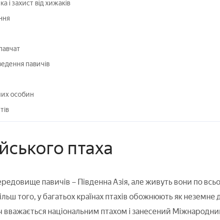
 і захист від хижаків
ння
авчат
едення павичів
лих особин
тів
йського птаха
редовище павичів – Південна Азія, але живуть вони по всьом
ільш того, у багатьох країнах птахів обожнюють як неземне 
вич вважається національним птахом і занесений Міжнарод