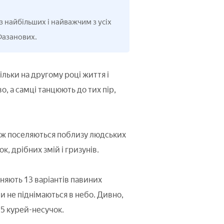
з найбільших і найважчим з усіх
Фазанових.
тільки на другому році життя і
, а самці танцюють до тих пір,
акож поселяються поблизу людських
, дрібних змій і гризунів.
няють 13 варіантів павиних
ли не піднімаються в небо. Дивно,
-5 курей-несучок.