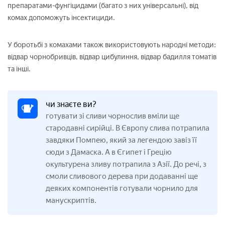
препаратами-фунгіцидами (багато з них універсальні), від
комах допоможуть інсектициди.
У боротьбі з комахами також використовують народні методи:
відвар чорнобривців, відвар цибулиння, відвар бадилля томатів
та інші.
чи знаєте ви?
готувати зі сливи чорнослив вміли ще
стародавні сирійці. В Європу слива потрапила
завдяки Помпею, який за легендою завіз її
сюди з Дамаска. А в Єгипет і Грецію
окультурена зливу потрапила з Азії. До речі, з
смоли сливового дерева при додаванні ще
деяких компонентів готували чорнило для
манускриптів.