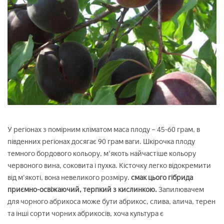
У регіонах з помірним кліматом маса плоду – 45-60 грам, в
південних регіонах досягає 90 грам ваги. Шкірочка плоду
темного бордового кольору, м'якоть найчастіше кольору
червоного вина, соковита і пухка. Кісточку легко відокремити
від м'якоті, вона невеликого розміру.
смак цього гібрида
приємно-освіжаючий, терпкий з кислинкою.
Запилювачем
для чорного абрикоса може бути абрикос, слива, алича, терен
та інші сорти чорних абрикосів, хоча культура є