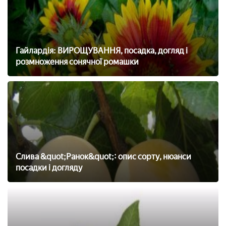
Гайлардія: ВИРОЩУВАННЯ, посадка, догляд і
розмноження сонячної ромашки
Слива &quot;Ранок&quot;: опис сорту, нюанси
посадки і догляду