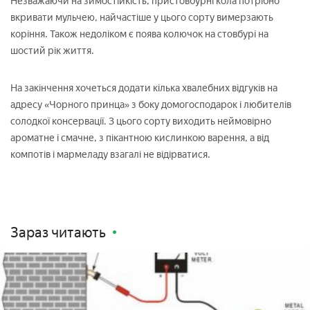
Незважаючи на зимостійкість, пристовбурні кола потрібно
вкривати мульчею, найчастіше у цього сорту вимерзають
коріння. Також недоліком є поява колючок на стовбурі на
шостий рік життя.
На закінчення хочеться додати кілька хвалебних відгуків на
адресу «Чорного принца» з боку домогосподарок і любителів
солодкої консервації. З цього сорту виходить неймовірно
ароматне і смачне, з пікантною кислинкою варення, а від
компотів і мармеладу взагалі не відірватися.
Зараз читають