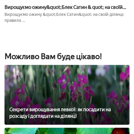
Вирощуємо ожину&quot;Блек Сатин & quot; на своїй
ділянці: правила посадки та догляду
Вирощуємо ожину &quot;Блек Сатин&quot; на своїй ділянці:
правила ...
Можливо Вам буде цікаво!
Секрети вирощування левкої: як посадити на
розсаду і доглядати на ділянці