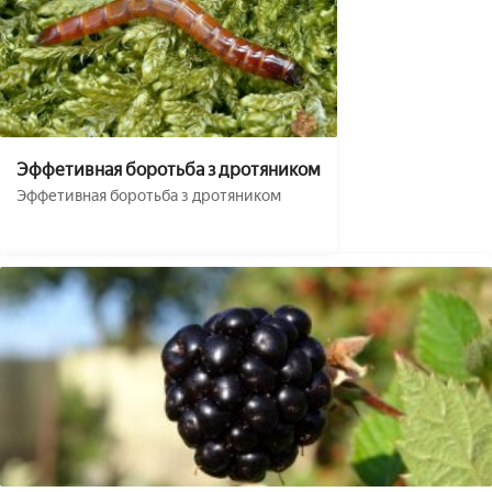
Эффетивная боротьба з дротяником
Эффетивная боротьба з дротяником