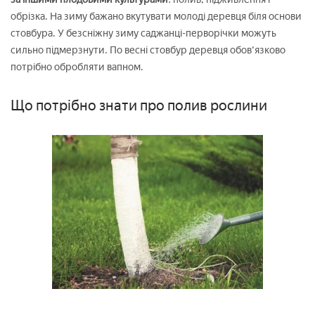
обрізка. На зиму бажано вкутувати молоді деревця біля основи
стовбура. У безсніжну зиму саджанці-перворічки можуть
сильно підмерзнути. По весні стовбур деревця обов'язково
потрібно обробляти вапном.
Що потрібно знати про полив рослини