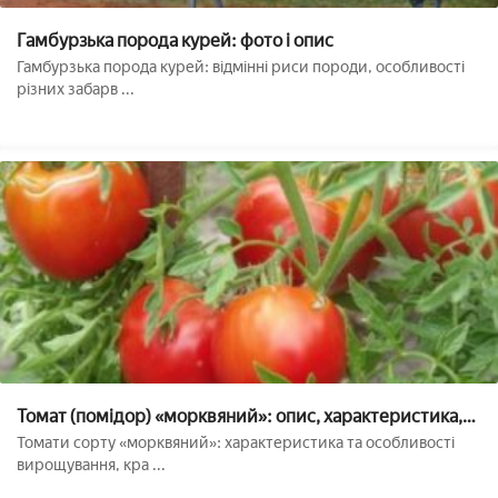
Гамбурзька порода курей: фото і опис
Гамбурзька порода курей: відмінні риси породи, особливості
різних забарв ...
Томат (помідор) «морквяний»: опис, характеристика,
особливості вирощування
Томати сорту «морквяний»: характеристика та особливості
вирощування, кра ...