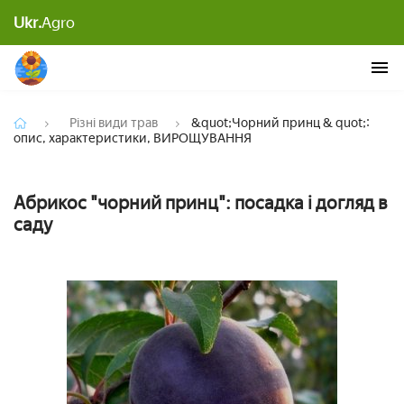
&quot;Чорний принц & quot;: опис,
Ukr.
Agro
характеристики, ВИРОЩУВАННЯ
Різні види трав
&quot;Чорний принц & quot;:
опис, характеристики, ВИРОЩУВАННЯ
Абрикос "чорний принц": посадка і догляд в
саду