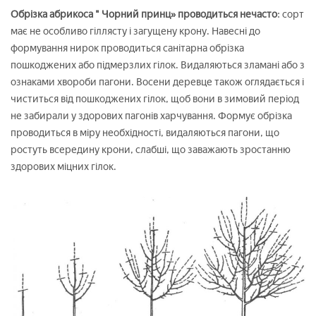
Обрізка абрикоса " Чорний принц» проводиться нечасто
: сорт
має не особливо гіллясту і загущену крону. Навесні до
формування нирок проводиться санітарна обрізка
пошкоджених або підмерзлих гілок. Видаляються зламані або з
ознаками хвороби пагони. Восени деревце також оглядається і
чиститься від пошкоджених гілок, щоб вони в зимовий період
не забирали у здорових пагонів харчування. Формує обрізка
проводиться в міру необхідності, видаляються пагони, що
ростуть всередину крони, слабші, що заважають зростанню
здорових міцних гілок.