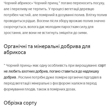
Чорний абрикос» Чорний принц " погано переносить посуху,
але і переливу не терпить. У процесі вегетації деревцю
потрібен частий, але помірний в дозуванні полив. Влітку полив
проводиться рідше. Восени після збору врожаю полив значно
скорочується, волога дає молодим паросткам силу для
зростання, але вони не встигнуть зміцніти до зими.
Органічні та мінеральні добрива для
абрикоса
" Чорний принц» має одну особливість при вирощуванні:
сорт
не любить азотних добрив, погано ставиться до надлишку
добрив
. Рослині потрібні дуже помірні органічні підгодівлі в
період вегетації і мінеральні з фосфором і калієм в період
формування плодів, також в помірних дозах.
Обрізка сорту