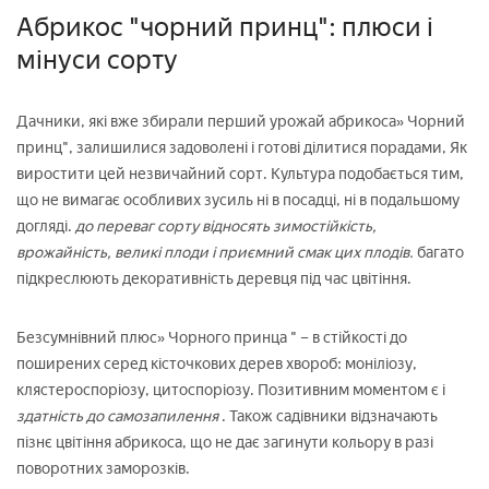
Абрикос "чорний принц": плюси і
мінуси сорту
Дачники, які вже збирали перший урожай абрикоса» Чорний
принц", залишилися задоволені і готові ділитися порадами, Як
виростити цей незвичайний сорт. Культура подобається тим,
що не вимагає особливих зусиль ні в посадці, ні в подальшому
догляді.
до переваг сорту відносять зимостійкість,
врожайність, великі плоди і приємний смак цих плодів.
багато
підкреслюють декоративність деревця під час цвітіння.
Безсумнівний плюс» Чорного принца " – в стійкості до
поширених серед кісточкових дерев хвороб: моніліозу,
клястероспоріозу, цитоспоріозу. Позитивним моментом є і
здатність до самозапилення
. Також садівники відзначають
пізнє цвітіння абрикоса, що не дає загинути кольору в разі
поворотних заморозків.