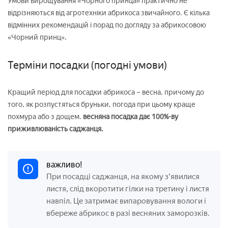
Умови вирощування «Чорного принца» практично не
відрізняються від агротехніки абрикоса звичайного. Є кілька
відмінних рекомендацій і порад по догляду за абрикосовою
«Чорний принц».
Терміни посадки (погодні умови)
Кращий період для посадки абрикоса – весна, причому до
того, як розпустяться бруньки, погода при цьому краще
похмура або з дощем.
весняна посадка дає 100%-ву
приживлюваність саджанця.
важливо!
При посадці саджанця, на якому з'явилися
листя, слід вкоротити гілки на третину і листя
навпіл. Це затримає випаровування вологи і
вбереже абрикос в разі весняних заморозків.