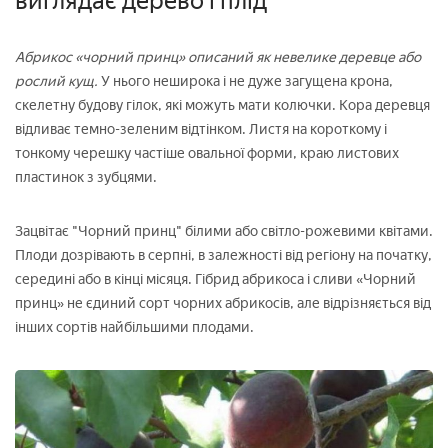
виглядає дерево і плід
Абрикос «чорний принц» описаний як невелике деревце або
рослий кущ.
У нього неширока і не дуже загущена крона,
скелетну будову гілок, які можуть мати колючки. Кора деревця
відливає темно-зеленим відтінком. Листя на короткому і
тонкому черешку частіше овальної форми, краю листових
пластинок з зубцями.
Зацвітає "Чорний принц" білими або світло-рожевими квітами.
Плоди дозрівають в серпні, в залежності від регіону на початку,
середині або в кінці місяця. Гібрид абрикоса і сливи «Чорний
принц» не єдиний сорт чорних абрикосів, але відрізняється від
інших сортів найбільшими плодами.