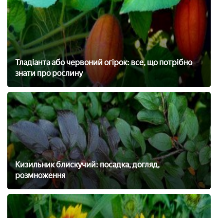
Тладіанта або червоний огірок: все, що потрібно
знати про рослину
Кизильник блискучий: посадка, догляд,
розмноження