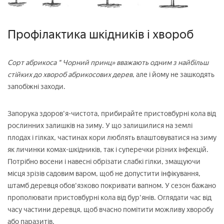
Профілактика шкідників і хвороб
Сорт абрикоса " Чорний принц» вважають одним з найбільш
стійких до хвороб абрикосових дерев
, але і йому не зашкодять
запобіжні заходи.
Запорука здоров'я-чистота, прибирайте пристовбурні кола від
рослинних залишків на зиму. У що залишилися на землі
плодах і гілках, частинах кори люблять влаштовуватися на зиму
як личинки комах-шкідників, так і суперечки різних інфекцій.
Потрібно восени і навесні обрізати слабкі гілки, змащуючи
місця зрізів садовим варом, щоб не допустити інфікування,
штамб деревця обов'язково покривати вапном. У сезон бажано
прополювати пристовбурні кола від бур'янів. Оглядати час від
часу частини деревця, щоб вчасно помітити можливу хворобу
або паразитів.