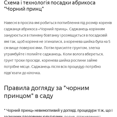
Схема і технологія посадки абрикоса
"Чорний принц"
Навесні в просіла ямі робиться поглиблення під розмір коренів
саджанця абрикоса «Чорний принц». Саджанець корінням
занурюється в глиняну бовтанку і розміщується в посадковій
ямі так, щоб коріння не згиналися, а коренева шийка була на 5
см вище поверхні ями. Потім присипте грунтом, злегка
утрамбуйте і полийте саджанець. Коли волога вбереться,
грунт трохи просяде, коренева шийка рослини займе
потрібне місце. Саджанець після всіх процедур потрібно
підв'язати до кілочка.
Правила догляду за "чорним
принцом" в саду
" Чорний принц» невимогливий у догляді, процедури ті ж, що і
за іншими плодовими культурами
: полив, підживлення і