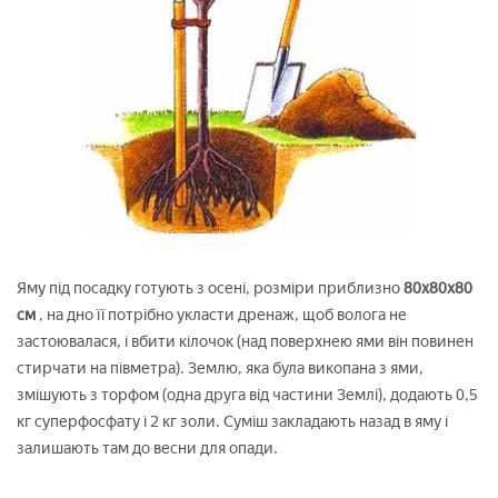
Яму під посадку готують з осені, розміри приблизно
80х80х80
см
, на дно її потрібно укласти дренаж, щоб волога не
застоювалася, і вбити кілочок (над поверхнею ями він повинен
стирчати на півметра). Землю, яка була викопана з ями,
змішують з торфом (одна друга від частини Землі), додають 0,5
кг суперфосфату і 2 кг золи. Суміш закладають назад в яму і
залишають там до весни для опади.