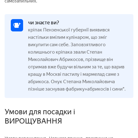
самозапильних.
чи знаєте ви?
кріпак Пензенської губернії виявився
настільки вмілим кулінаром, що зміг
викупити сам себе. Заповзятливого
колишнього кріпака звали Степан
Миколайович Абрикосов, прізвище він
отримав вже будучи вільним за те, що варив
кращу в Москві пастилу і мармелад саме з
абрикоса. Онук Степана Миколайовича
пізніше заснував фабрику»абрикосів і сини".
Умови для посадки і
ВИРОЩУВАННЯ