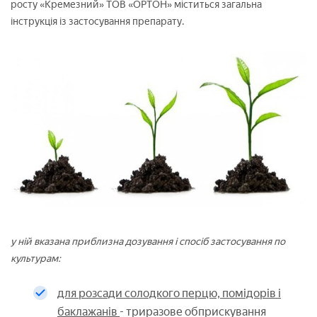
росту «Кремезний» ТОВ «ОРТОН» міститься загальна
інструкція із застосування препарату.
у ній вказана приблизна дозування і спосіб застосування по
культурам:
для розсади солодкого перцю, помідорів і
баклажанів
- триразове обприскування