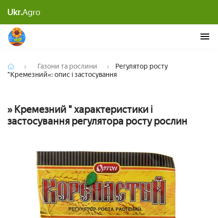
Ukr.
Agro
Регулятор росту
Газони та рослини
Регулятор росту
"Кремезний«: опис і застосування
» Кремезний " характеристики і
застосування регулятора росту рослин