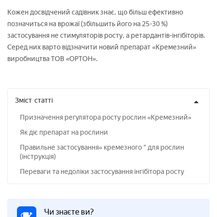
Кожен досвідчений садівник знає, що більш ефективно
позначиться на врожаї (збільшить його на 25-30 %)
застосування не стимуляторів росту, а ретардантів-інгібіторів.
Серед них варто відзначити новий препарат «Кремезний»
виробництва ТОВ «ОРТОН».
Зміст
статті
Призначення регулятора росту рослин «Кремезний»
Як діє препарат на рослини
Правильне застосування» кремезного " для рослин
(інструкція)
Переваги та недоліки застосування інгібітора росту
Чи знаєте ви?