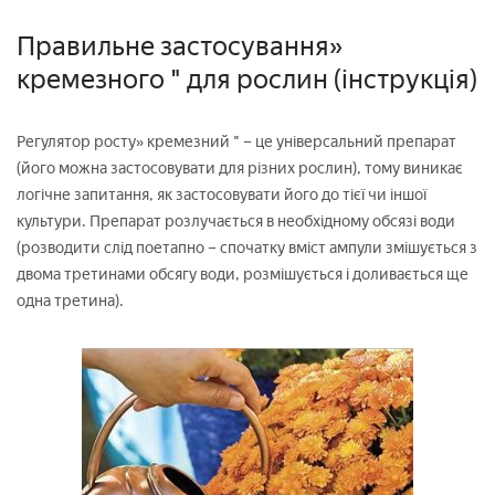
Правильне застосування»
кремезного " для рослин (інструкція)
Регулятор росту» кремезний " – це універсальний препарат
(його можна застосовувати для різних рослин), тому виникає
логічне запитання, як застосовувати його до тієї чи іншої
культури. Препарат розлучається в необхідному обсязі води
(розводити слід поетапно – спочатку вміст ампули змішується з
двома третинами обсягу води, розмішується і доливається ще
одна третина).