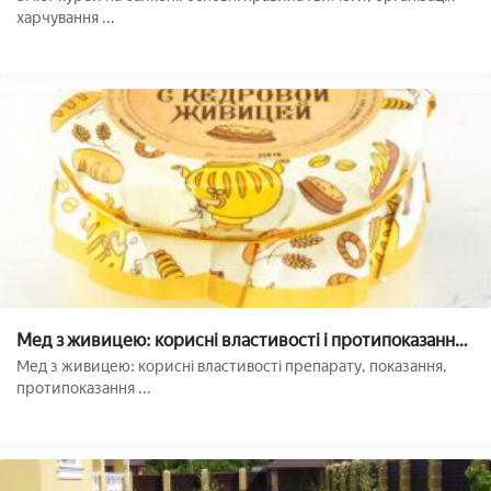
харчування ...
Мед з живицею: корисні властивості і протипоказання,
як приготувати і приймати
Мед з живицею: корисні властивості препарату, показання,
протипоказання ...