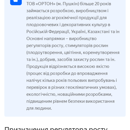
ТОВ «ОРТОН» (м. Пушкін) більше 20 років
займається розробкою, виробництвом і
реалізацією агрохімічної продукції для
плодоовочевих і декоративних культур в
Російській Федерації, Україні, Казахстані та ін
Основні напрямки – виробництво
регуляторів росту, стимуляторів рослин
(плодоутворення, цвітіння, коренеутворення
та ін.), добрив, засобів захисту рослин та ін.
Продукція відрізняється високою якістю
(процес від розробки до впровадження
налічує кілька років польових випробувань і
перевірок в різних геокліматичних умовах),
екологічністю, новаційними розробками,
підвищеним рівнем безпеки використання
для людини.
Призначення регулятора росту