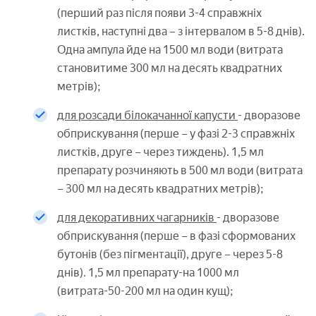
(перший раз після появи 3-4 справжніх
листків, наступні два – з інтервалом в 5-8 днів).
Одна ампула йде на 1500 мл води (витрата
становитиме 300 мл на десять квадратних
метрів);
для розсади білокачанної капусти
- дворазове
обприскування (перше – у фазі 2-3 справжніх
листків, друге – через тиждень). 1,5 мл
препарату розчиняють в 500 мл води (витрата
– 300 мл на десять квадратних метрів);
для декоративних чагарників
- дворазове
обприскування (перше – в фазі сформованих
бутонів (без пігментації), друге – через 5-8
днів). 1,5 мл препарату-на 1000 мл
(витрата-50-200 мл на один кущ);