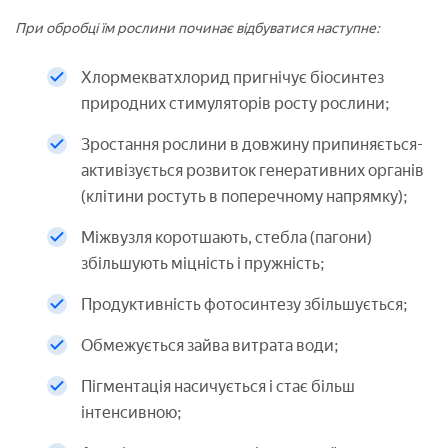
При обробці їм рослини починає відбуватися наступне:
Хлормекватхлорид пригнічує біосинтез
природних стимуляторів росту рослини;
Зростання рослини в довжину припиняється-
активізується розвиток генеративних органів
(клітини ростуть в поперечному напрямку);
Міжвузля коротшають, стебла (пагони)
збільшують міцність і пружність;
Продуктивність фотосинтезу збільшується;
Обмежується зайва витрата води;
Пігментація насичується і стає більш
інтенсивною;