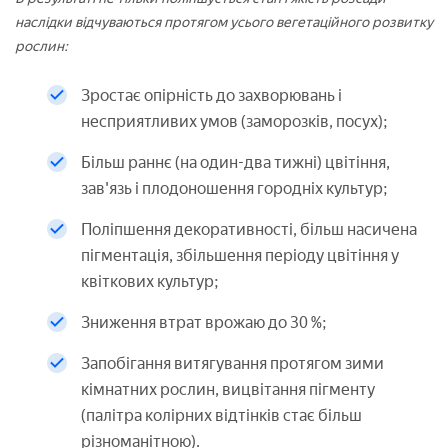
наслідки відчуваються протягом усього вегетаційного розвитку
рослин:
Зростає опірність до захворювань і
несприятливих умов (заморозків, посух);
Більш раннє (на один-два тижні) цвітіння,
зав'язь і плодоношення городніх культур;
Поліпшення декоративності, більш насичена
пігментація, збільшення періоду цвітіння у
квіткових культур;
Зниження втрат врожаю до 30 %;
Запобігання витягування протягом зими
кімнатних рослин, вицвітання пігменту
(палітра колірних відтінків стає більш
різноманітною).