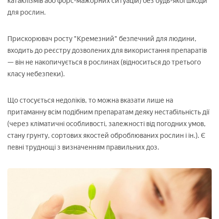
катаклізмів або форс-мажорних ситуацій) без будь-якої шкоди
для рослин.
Прискорювач росту "Кремезний" безпечний для людини,
входить до реєстру дозволених для використання препаратів
— він не накопичується в рослинах (відноситься до третього
класу небезпеки).
Що стосується недоліків, то можна вказати лише на
притаманну всім подібним препаратам деяку нестабільність дії
(через кліматичні особливості, залежності від погодних умов,
стану грунту, сортових якостей оброблюваних рослин і ін.). Є
певні труднощі з визначенням правильних доз.