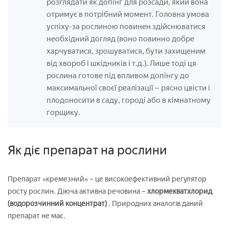
розглядати як допінг для розсади, який вона
отримує в потрібний момент. Головна умова
успіху-за рослиною повинен здійснюватися
необхідний догляд (воно повинно добре
харчуватися, зрошуватися, бути захищеним
від хвороб і шкідників і т.д.). Лише тоді ця
рослина готове під впливом допінгу до
максимальної своєї реалізації – рясно цвісти і
плодоносити в саду, городі або в кімнатному
горщику.
Як діє препарат на рослини
Препарат «кремезний» – це високоефективний регулятор
росту рослин. Діюча активна речовина –
хлормекватхлорид
(водорозчинний концентрат)
. Природних аналогів даний
препарат не має.