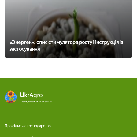
«Энерген»: опис стимулятора росту і інструкція із
застосування
Ukr
Agro
Птахи, тварини та рослини
Про сільське господарство