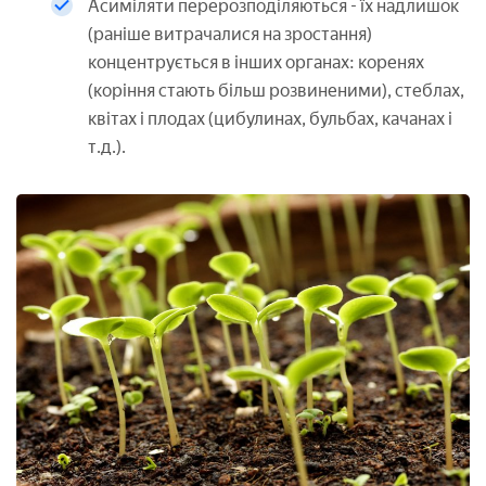
Асиміляти перерозподіляються - їх надлишок
(раніше витрачалися на зростання)
концентрується в інших органах: коренях
(коріння стають більш розвиненими), стеблах,
квітах і плодах (цибулинах, бульбах, качанах і
т.д.).