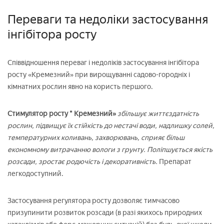
Переваги та недоліки застосування
інгібітора росту
Співвідношення переваг і недоліків застосування інгібітора
росту «Кремезний» при вирощуванні садово-городніх і
кімнатних рослин явно на користь першого.
Стимулятор росту " Кремезний»
збільшує життєздатність
рослин, підвищує їх стійкість до нестачі води, надлишку солей,
температурних коливань, захворювань, сприяє більш
економному витрачанню вологи з грунту. Поліпшується якість
розсади, зростає родючість і декоративність.
Препарат
легкодоступний.
Застосування регулятора росту дозволяє тимчасово
призупинити розвиток розсади (в разі якихось природних