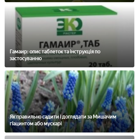
Гамаир: опис таблеток та інструкція по
застосуванню
Як правильно садити і доглядати за Мишачим
гіацинтом або мускарі