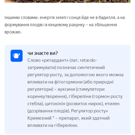
Іншими словами, енергія землі і сонця йде не в бадилля, а на
формування плодів і в кінцевому рахунку – на збільшення
врожаю.
чи знаєте ви?
Слово «ретардант» (лат. retardo-
затримувати) позначає синтетичний
регулятор росту, за допомогою якого можна
впливати на фітогормони (або природні
регулятори) – ауксини (стимулятори
коренеутворення), гібереліни (гормон росту
стебла), цитокінін (розвиток нирок), етилен
(дозрівання плодів). Регулятор росту»
Кремезний " – препарат, який здатний
впливати на гібереліни.