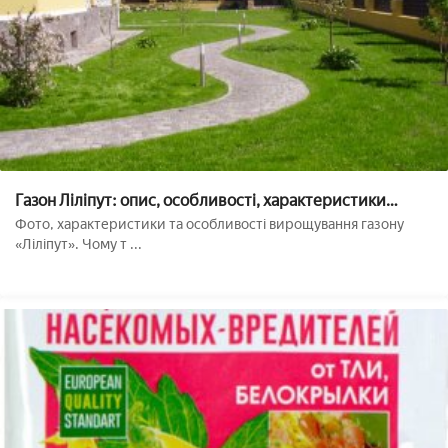
Газон Ліліпут: опис, особливості, характеристики
газонної трави для ледачих
Фото, характеристики та особливості вирощування газону
«Ліліпут». Чому т ...