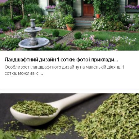
Ландшафтний дизайн 1 сотки: фото і приклади
оформлення на одній сотці, облаштування ділянки
Особливості ландшафтного дизайну на маленькій ділянці 1
своїми руками
сотка: можливі с ...