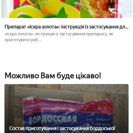
Препарат «Іскра золота»: інструкція із застосування для
боротьби з шкідниками
«Іскра золота»: інструкція із застосування препарату, як
приготувати роб ...
Можливо Вам буде цікаво!
Состав приготування і застосування бордоської