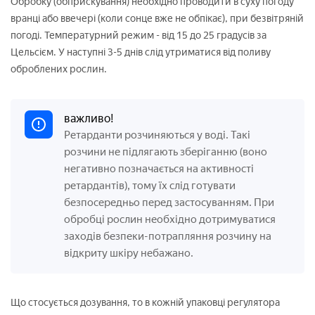
Обробку (обприскування) необхідно проводити в суху погоду
вранці або ввечері (коли сонце вже не обпікає), при безвітряній
погоді. Температурний режим - від 15 до 25 градусів за
Цельсієм. У наступні 3-5 днів слід утриматися від поливу
оброблених рослин.
важливо!
Ретарданти розчиняються у воді. Такі
розчини не підлягають зберіганню (воно
негативно позначається на активності
ретардантів), тому їх слід готувати
безпосередньо перед застосуванням. При
обробці рослин необхідно дотримуватися
заходів безпеки-потрапляння розчину на
відкриту шкіру небажано.
Що стосується дозування, то в кожній упаковці регулятора