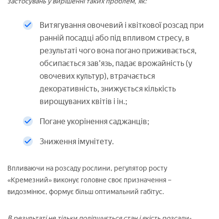
застосувань у вирішенні таких проблем, як:
Витягування овочевий і квіткової розсад при
ранній посадці або під впливом стресу, в
результаті чого вона погано приживається,
обсипається зав'язь, падає врожайність (у
овочевих культур), втрачається
декоративність, знижується кількість
вирощуваних квітів і ін.;
Погане укорінення саджанців;
Зниження імунітету.
Впливаючи на розсаду рослини, регулятор росту
«Кремезний» виконує головне своє призначення –
видозмінює, формує більш оптимальний габітус.
В результаті не тільки поліпшується стан і якість розсади-