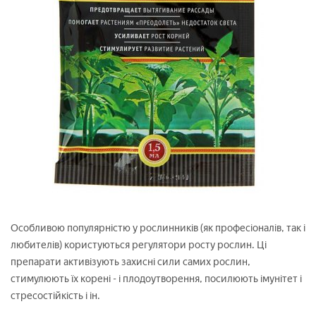
Особливою популярністю у рослинників (як професіоналів, так і
любителів) користуються регулятори росту рослин. Ці
препарати активізують захисні сили самих рослин,
стимулюють їх корені - і плодоутворення, посилюють імунітет і
стресостійкість і ін.