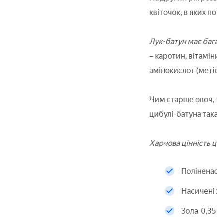
квіточок, в яких п
Лук-батун має баг
– каротин, вітаміни
амінокислот (метіо
Чим старше овоч, т
цибулі-батуна така
Харчова цінність ц
Поліненас
Насичені 
Зола-0,35 