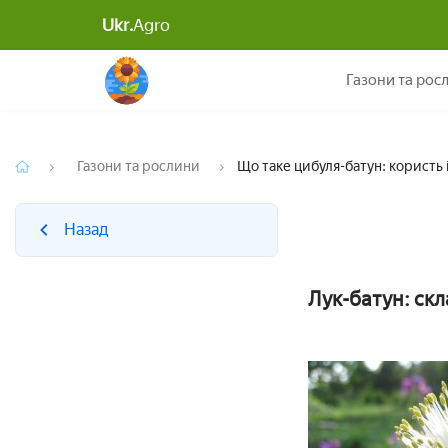
Ukr.
Agro
Назад
Газони та рос
Газони та рослини
Що таке цибуля-батун: користь 
Назад
Лук-батун: скл