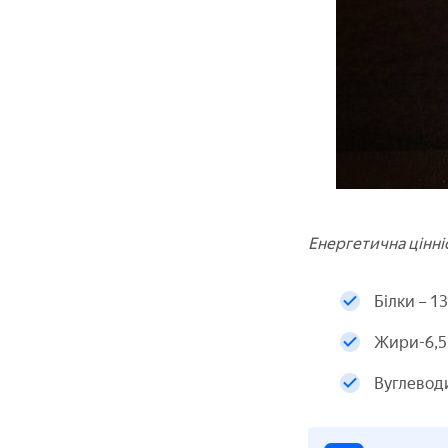
Енергетична цінні
Білки – 1
Жири-6,5
Вуглевод