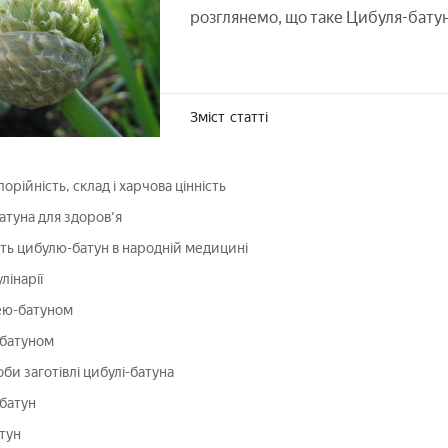
розглянемо, що таке Цибуля-батун 
Зміст
статті
орійність, склад і харчова цінність
атуна для здоров'я
ть цибулю-батун в народній медицині
лінарії
ею-батуном
-батуном
оби заготівлі цибулі-батуна
батун
тун