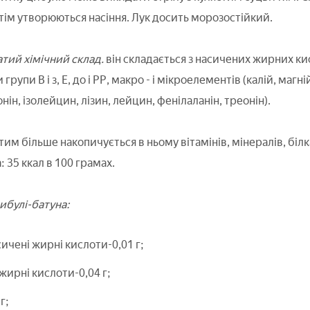
отім утворюються насіння. Лук досить морозостійкий.
атий хімічний склад.
він складається з насичених жирних кис
 групи В і з, Е, до і РР, макро - і мікроелементів (калій, магні
нін, ізолейцин, лізин, лейцин, фенілаланін, треонін).
им більше накопичується в ньому вітамінів, мінералів, білк
: 35 ккал в 100 грамах.
ибулі-батуна:
ичені жирні кислоти-0,01 г;
жирні кислоти-0,04 г;
г;