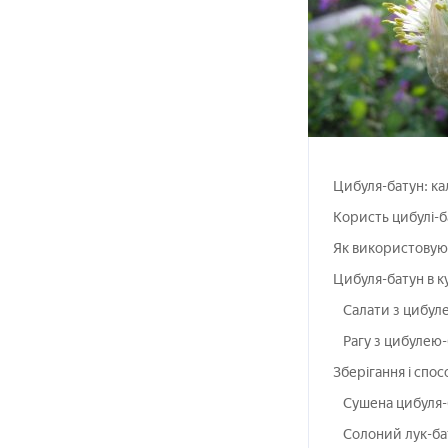
Цибуля-батун: кал
Користь цибулі-б
Як використовую
Цибуля-батун в ку
Салати з цибул
Рагу з цибулею
Зберігання і спос
Сушена цибуля-
Солоний лук-ба