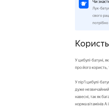
Чи знаєт
Лук-батун
свого рац
потрібно
Користь
У цибулі-батуні, я
про його користь, т
У пір'ї цибулі-бат
дуже незвичайний с
навесні, так як ба
норма вітамінів А і