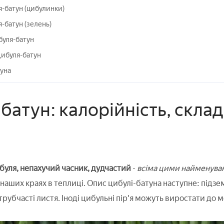
-батун (цибулинки)
-батун (зелень)
уля-батун
ибуля-батун
уна
атун: калорійність, склад
ибуля, непахучий часник, дудчастий
-
всіма цими найменува
наших краях в теплиці. Опис цибулі-батуна наступне: підзе
трубчасті листя. Іноді цибульні пір'я можуть виростати до м