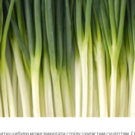
витку цибулю може викидати стрілу з кулястим суцвіттям. С