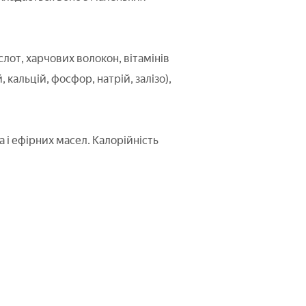
лот, харчових волокон, вітамінів
й, кальцій, фосфор, натрій, залізо),
а і ефірних масел. Калорійність