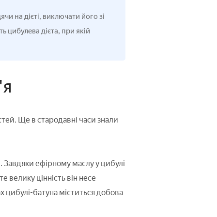
ячи на дієті, виключати його зі
ь цибулева дієта, при якій
'я
стей. Ще в стародавні часи знали
и. Завдяки ефірному маслу у цибулі
е велику цінність він несе
мах цибулі-батуна міститься добова