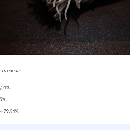
сть овоча:
3,51%;
5%;
и-79,94%.