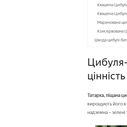
Квашена Цибуля
Квашена Цибуля
Маринована циб
Консервована Ц
Шкода цибулі-бат
Цибуля-б
цінність
Татарка, піщана ц
вирощують його в 
надземна – зелені 