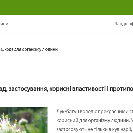
Що таке цибуля-батун: користь і шкода для організму люди
лини
Ландшаф
і шкода для організму людини
ад, застосування, корисні властивості і протип
Лук-батун володіє прекрасними с
корисний для організму людини. У
застосовують не тільки в кулінарії,