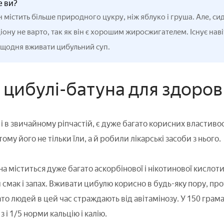
е ви?
 містить більше природного цукру, ніж яблуко і груша. Але, сид
іону не варто, так як він є хорошим жиросжигателем. Існує навіт
 щодня вживати цибульний суп.
 цибулі-батуна для здоров
к і в звичайному ріпчастій, є дуже багато корисних властиво
ому його не тільки їли, а й робили лікарські засоби з нього.
уна міститься дуже багато аскорбінової і нікотинової кислот
мак і запах. Вживати цибулю корисно в будь-яку пору, прот
гато людей в цей час страждають від авітамінозу. У 150 гра
 з і 1/5 норми кальцію і калію.