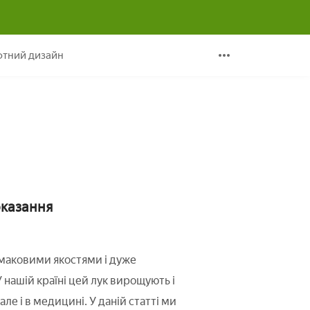
ни
тний дизайн
оказання
маковими якостями і дуже
 нашій країні цей лук вирощують і
 але і в медицині. У даній статті ми