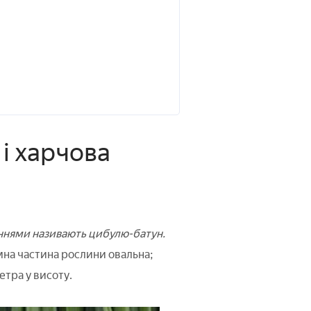
 і харчова
ннями називають цибулю-батун.
мна частина рослини овальна;
етра у висоту.