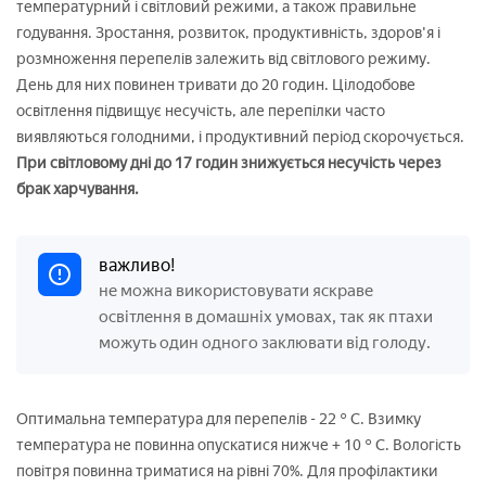
температурний і світловий режими, а також правильне
годування. Зростання, розвиток, продуктивність, здоров'я і
розмноження перепелів залежить від світлового режиму.
День для них повинен тривати до 20 годин. Цілодобове
освітлення підвищує несучість, але перепілки часто
виявляються голодними, і продуктивний період скорочується.
При світловому дні до 17 годин знижується несучість через
брак харчування.
важливо!
не можна використовувати яскраве
освітлення в домашніх умовах, так як птахи
можуть один одного заклювати від голоду.
Оптимальна температура для перепелів - 22 ° C. Взимку
температура не повинна опускатися нижче + 10 ° C. Вологість
повітря повинна триматися на рівні 70%. Для профілактики