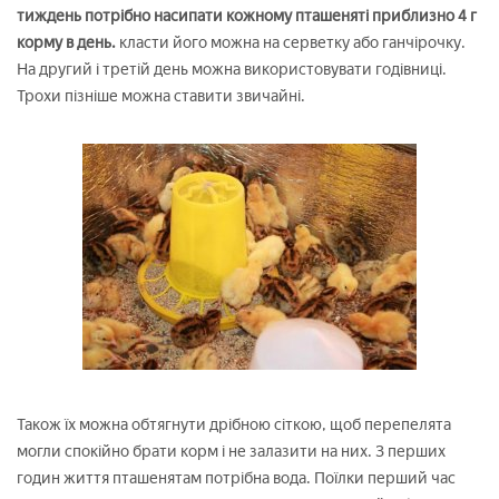
тиждень потрібно насипати кожному пташеняті приблизно 4 г
корму в день.
класти його можна на серветку або ганчірочку.
На другий і третій день можна використовувати годівниці.
Трохи пізніше можна ставити звичайні.
Також їх можна обтягнути дрібною сіткою, щоб перепелята
могли спокійно брати корм і не залазити на них. З перших
годин життя пташенятам потрібна вода. Поїлки перший час