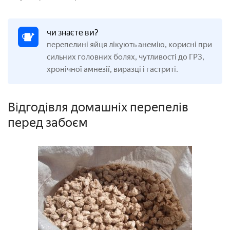
чи знаєте ви?
перепелині яйця лікують анемію, корисні при
сильних головних болях, чутливості до ГРЗ,
хронічної амнезії, виразці і гастриті.
Відгодівля домашніх перепелів
перед забоєм