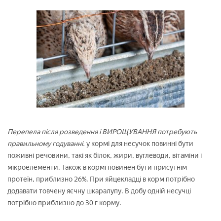
Перепела після розведення і ВИРОЩУВАННЯ потребують
правильному годуванні.
у кормі для несучок повинні бути
поживні речовини, такі як білок, жири, вуглеводи, вітаміни і
мікроелементи. Також в кормі повинен бути присутнім
протеїн, приблизно 26%. При яйцекладці в корм потрібно
додавати товчену яєчну шкаралупу. В добу одній несучці
потрібно приблизно до 30 г корму.