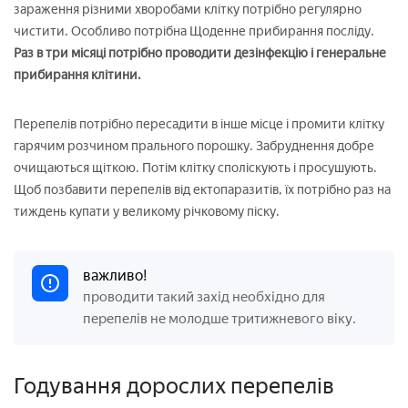
зараження різними хворобами клітку потрібно регулярно
чистити. Особливо потрібна Щоденне прибирання посліду.
Раз в три місяці потрібно проводити дезінфекцію і генеральне
прибирання клітини.
Перепелів потрібно пересадити в інше місце і промити клітку
гарячим розчином прального порошку. Забруднення добре
очищаються щіткою. Потім клітку споліскують і просушують.
Щоб позбавити перепелів від ектопаразитів, їх потрібно раз на
тиждень купати у великому річковому піску.
важливо!
проводити такий захід необхідно для
перепелів не молодше тритижневого віку.
Годування дорослих перепелів