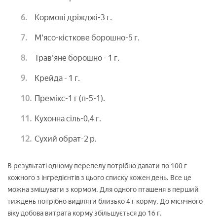
Кормові дріжджі-3 г.
М'ясо-кісткове борошно-5 г.
Трав'яне борошно - 1 г.
Крейда - 1 г.
Премікс-1 г (п-5-1).
Кухонна сіль-0,4 г.
Сухий обрат-2 р.
В результаті одному перепелу потрібно давати по 100 г
кожного з інгредієнтів з цього списку кожен день. Все це
можна змішувати з кормом. Для одного пташеня в перший
тиждень потрібно виділяти близько 4 г корму. До місячного
віку добова витрата корму збільшується до 16 г.