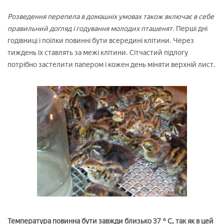
Розведення перепела в домашніх умовах також включає в себе
правильний догляд і годування молодих пташенят.
Перші дні
годівниці і поїлки повинні бути всередині клітини. Через
тиждень їх ставлять за межі клітини. Сітчастий підлогу
потрібно застелити папером і кожен день міняти верхній лист.
Температура повинна бути завжди близько 37 ° C, так як в цей