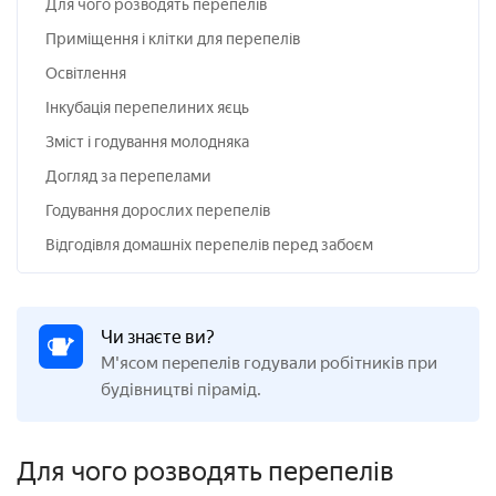
Для чого розводять перепелів
Приміщення і клітки для перепелів
Освітлення
Інкубація перепелиних яєць
Зміст і годування молодняка
Догляд за перепелами
Годування дорослих перепелів
Відгодівля домашніх перепелів перед забоєм
Чи знаєте ви?
М'ясом перепелів годували робітників при
будівництві пірамід.
Для чого розводять перепелів