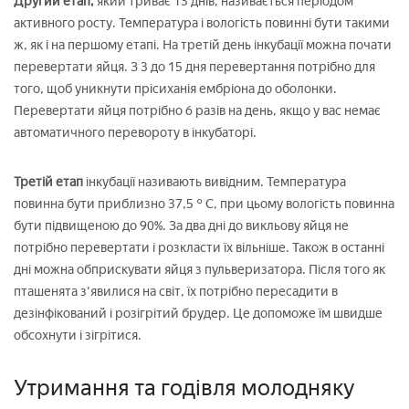
Другий етап,
який триває 13 днів, називається періодом
активного росту. Температура і вологість повинні бути такими
ж, як і на першому етапі. На третій день інкубації можна почати
перевертати яйця. З 3 до 15 дня перевертання потрібно для
того, щоб уникнути прісиханія ембріона до оболонки.
Перевертати яйця потрібно 6 разів на день, якщо у вас немає
автоматичного перевороту в інкубаторі.
Третій етап
інкубації називають вивідним. Температура
повинна бути приблизно 37,5 ° C, при цьому вологість повинна
бути підвищеною до 90%. За два дні до викльову яйця не
потрібно перевертати і розкласти їх вільніше. Також в останні
дні можна обприскувати яйця з пульверизатора. Після того як
пташенята з'явилися на світ, їх потрібно пересадити в
дезінфікований і розігрітий брудер. Це допоможе їм швидше
обсохнути і зігрітися.
Утримання та годівля молодняку