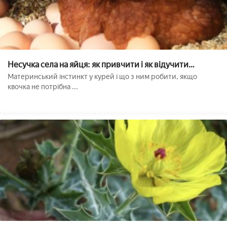
Несучка села на яйця: як привчити і як відучити
домашню птицю висиджувати яйця
Материнський інстинкт у курей і що з ним робити, якщо
квочка не потрібна ...