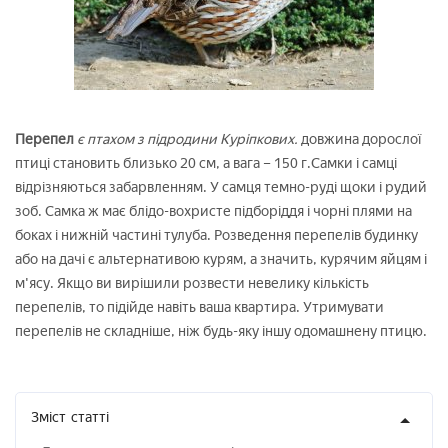
Перепел
є птахом з підродини Куріпкових.
довжина дорослої
птиці становить близько 20 см, а вага – 150 г.Самки і самці
відрізняються забарвленням. У самця темно-руді щоки і рудий
зоб. Самка ж має блідо-вохристе підборіддя і чорні плями на
боках і нижній частині тулуба. Розведення перепелів будинку
або на дачі є альтернативою курям, а значить, курячим яйцям і
м'ясу. Якщо ви вирішили розвести невелику кількість
перепелів, то підійде навіть ваша квартира. Утримувати
перепелів не складніше, ніж будь-яку іншу одомашнену птицю.
Зміст
статті