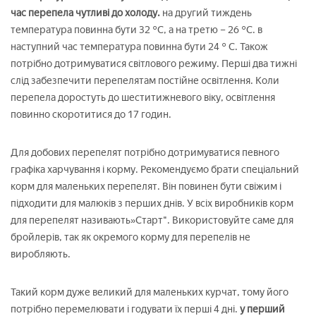
час перепела чутливі до холоду.
на другий тиждень
температура повинна бути 32 °C, а на третю – 26 °C. в
наступний час температура повинна бути 24 ° C. Також
потрібно дотримуватися світлового режиму. Перші два тижні
слід забезпечити перепелятам постійне освітлення. Коли
перепела доростуть до шеститижневого віку, освітлення
повинно скоротитися до 17 годин.
Для добових перепелят потрібно дотримуватися певного
графіка харчування і корму. Рекомендуємо брати спеціальний
корм для маленьких перепелят. Він повинен бути свіжим і
підходити для малюків з перших днів. У всіх виробників корм
для перепелят називають»Старт". Використовуйте саме для
бройлерів, так як окремого корму для перепелів не
виробляють.
Такий корм дуже великий для маленьких курчат, тому його
потрібно перемелювати і годувати їх перші 4 дні.
у перший