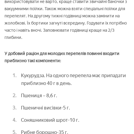
використовувати не варто, краще ставити звичайні баночки з
вакуумними поїлки. Також можна взяти спеціальні поїлки для
перепелят. На другому тижні годівниці можна замінити на
жолобкові. Їх бортики загнуті всередину. Годувати їх потрібно
часто і навіть вночі. Заповнювати годівниці краще на 2/3
глибини.
У добовий раціон для молодих перепелів повинні входити
приблизно такі компоненти:
Кукурудза. На одного перепела має припадати
приблизно 40 г в день.
Пшениця – 8,6 г.
Пшеничні висівки-5 г.
Соняшниковий шрот-10 г.
Рибне борошно-35 г.