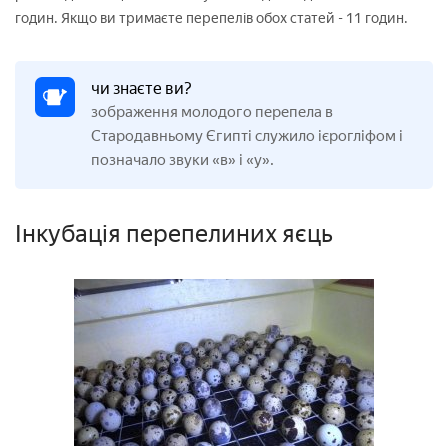
годин. Якщо ви тримаєте перепелів обох статей - 11 годин.
чи знаєте ви?
зображення молодого перепела в
Стародавньому Єгипті служило ієрогліфом і
позначало звуки «в» і «у».
Інкубація перепелиних яєць