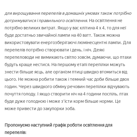
для вирощування перепелів в домашніх умовах також потрібно
дотримуватися і правильного освітлення.
На освітлення не
потрібно великих витрат. Якщо у вас клітина 4 х 4, то для неї
буде достатньо звичайної лампи на 40 ватт. Також можна
використовувати енергозберігаючі люмінесцентні лампи. Для
перепелів потрібно створювати і день, і ніч. Деякі
перепеловоди не вимикають світло зовсім, думаючи, що птахи
будуть краще нестися. На першому етапі перепілки можуть
знести більше яєць, але організм птиці швидко втомиться від
цього. Не можна робити також і темний час доби більше двох
годин. Через швидкого обміну речовин перепілки відчувають
почуття голоду. І якщо створити ніч на 4 години поспіль, птах
буде дуже голодною і може з'їсти корм більше норми. Це
може привести до закупорки зоба.
Пропонуємо наступний графік роботи освітлення для
перепелів: