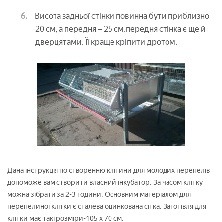
Висота задньої стінки повинна бути приблизно
20 см, а передня – 25 см.передня стінка є ще й
дверцятами. Її краще кріпити дротом.
Дана інструкція по створенню клітини для молодих перепелів
допоможе вам створити власний інкубатор. За часом клітку
можна зібрати за 2-3 години. Основним матеріалом для
перепелиної клітки є сталева оцинкована сітка. Заготівля для
клітки має такі розміри-105 х 70 см.