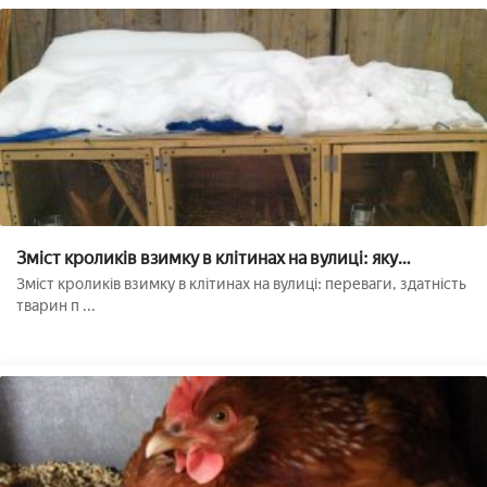
Зміст кроликів взимку в клітинах на вулиці: яку
температуру витримують, що їдять, як поїти
Зміст кроликів взимку в клітинах на вулиці: переваги, здатність
тварин п ...