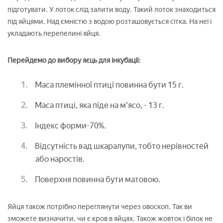
підготувати. У лоток слід залити воду. Такий лоток знаходиться
під яйцями. Над ємністю з водою розташовується сітка. На неї і
укладають перепелині яйця.
Перейдемо до вибору яєць для інкубації:
Маса племінної птиці повинна бути 15 г.
Маса птиці, яка піде на м'ясо, - 13 г.
Індекс форми-70%.
Відсутність вад шкаралупи, тобто нерівностей
або наростів.
Поверхня повинна бути матовою.
Яйця також потрібно переглянути через овоскоп. Так ви
зможете визначити, чи є кров в яйцях. Також жовток і білок не