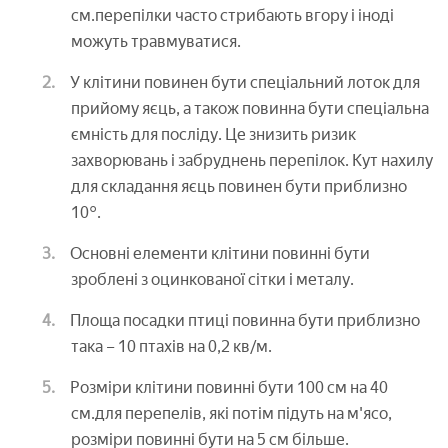
см.перепілки часто стрибають вгору і іноді
можуть травмуватися.
У клітини повинен бути спеціальний лоток для
прийому яєць, а також повинна бути спеціальна
ємність для посліду. Це знизить ризик
захворювань і забруднень перепілок. Кут нахилу
для складання яєць повинен бути приблизно
10°.
Основні елементи клітини повинні бути
зроблені з оцинкованої сітки і металу.
Площа посадки птиці повинна бути приблизно
така – 10 птахів на 0,2 кв/м.
Розміри клітини повинні бути 100 см на 40
см.для перепелів, які потім підуть на м'ясо,
розміри повинні бути на 5 см більше.