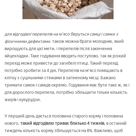
для відгодівлі перепелів на м'ясо беруться самці і самки з
фізичними дефектами.
також можна брати молодняк, який
вирощують для цієї мети, і перепелів після закінчення
яйцекладки. Таке годування вводять поступово, так як різкий
перехід може привести до загибелі птиці. Такий перехід
потрібно зробити за 4 дні. Перепелів на м'ясо поміщають в
клітку з суцільними стінками в затіненому місці. Бажано
тримати самок і самців окремо. Годування має бути таке ж, як і
для дорослого перепела, потрібно збільшити тільки кількість
жирів і кукурудзи.
У перший день дається половина старого корму і половина
нового.
такий відгодівлю триває близько 4 тижнів.
в останній
тиждень кількість корму збільшується на 8%. Важливо, щоб