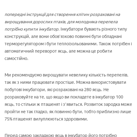
попередні інструкції для створення клітин розраховані на
вирощування дорослих птахів, для молодняка перепела
потрібно купити інкубатор.
Інкубатори бувають різного типу
конструкцій, але вони обов'язково повинні бути обладнані
терморегулятором і бути теплоізольованими. Також потрібен і
автоматичний переворот яєць, але можна це робити
самостійно.
Ми рекомендуємо вирощувати невелику кількість перепелів,
так як з ними працювати простіше. Можна використовувати
побутові інкубатори, які розраховані на 280 яєць. Не
розраховуйте на те, що якщо ви покладете в інкубатор 100
яєць, то стільки ж пташенят і з'явиться. Розвиток зародка може
пройти не так гладко, як повинно бути, тобто приблизно лише
75% пташенят вилуплюються здоровими.
Перед самою закладкою яєць в інкубатор його потрібно