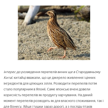
інтерес до розведення перепелів виник ще в Стародавньому
Китаї.
китайці вважали, що це джерело живлення і цінних
інгредієнтів для цілющих зілля. Розводити перепелів потім
стало популярним в Японії. Саме японські вчені довели
корисність перепелів як продукту харчування. На даний
момент перепелів розводять як для власного споживання, так і
для бізнесу. Яйця і тушки зараз дорогі, а з посліду птахів