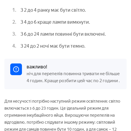
З 2 до 4 ранку має бути світло.
З 4 до 6 краще лампи вимкнути.
З 6 до 24 лампи повинні бути включені.
З 24 до 2 ночі має бути темно.
важливо!
ніч для перепелів повинна тривати не більше
4 годин. Краще розбити цей час по 2 години
.
Для несучості потрібно наступний режим освітлення: світло
включається з 6 до 23 годин. Це ідеальний режим для
отримання інкубаційного яйця. Вирощуючи перепелів на
відгодівлю, потрібно слідувати іншому режиму: світловий
режим для самців повинен бути 10 годин, а для самок – 12