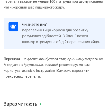
перепела важили не менше 160 г, а груди при цьому повинна
мати хороший шар підшкірного жиру.
чи знаєте ви?
перепелині яйця корисні для розвитку
розумових здібностей. В Японії кожен
школяр отримує на обід 2 перепелиних яйця.
Перепела
-
це досить прибуткова птах, при цьому витрати на
їх годування і утримання невеликі.
рекомендуємо вам
користуватися цією Інструкцією і бажаємо виростити
прекрасних перепелів.
Зараз читають