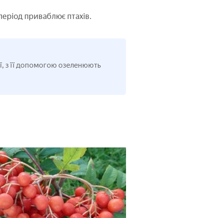
еріод приваблює птахів.
ї, з її допомогою озеленюють