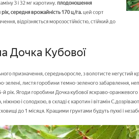
аміну З і 32 мг каротину.
плодоношення
 рік, середня врожайність 170 ц/га.
цей сорт
чення, відрізняється морозостійкістю, стійкий до
а Дочка Кубової
ного призначення, середньоросле, з волотисте негустий к
іро-зелені, листя горобини темно-зеленого забарвлення, неп
-й рік. Ягоди горобини Дочка кубової яскраво-оранжевого ко
 ніжною і солодкою, в складі є каротин і вітамін С.дозріваю
ховищі до 1 місяця. Кращими грунтами будуть пухкі і незаб