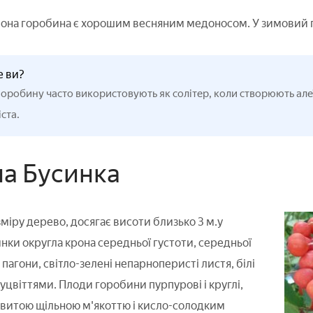
она горобина є хорошим весняним медоносом. У зимовий п
е ви?
оробину часто використовують як солітер, коли створюють але
іста.
а Бусинка
міру дерево, досягає висоти близько 3 м.у
ки округла крона середньої густоти, середньої
пагони, світло-зелені непарноперисті листя, білі
уцвіттями. Плоди горобини пурпурові і круглі,
ковитою щільною м'якоттю і кисло-солодким