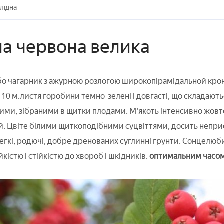
лідна
а червона велика
бо чагарник з ажурною розлогою широкопірамідальной кро
-10 м.листя горобини темно-зелені і довгасті, що складаютьс
ми, зібраними в щитки плодами. М'якоть інтенсивно жовтого
й. Цвіте білими щиткоподібними суцвіттями, досить непр
егкі, родючі, добре дренованих суглинні грунти. Сонцелюбив
кістю і стійкістю до хвороб і шкідників.
оптимальним часом д