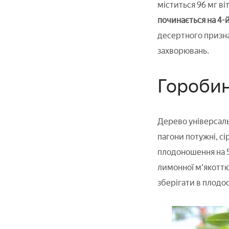
міститься 96 мг віт
починається на 4-й
десертного призна
захворювань.
Горобин
Дерево універсаль
пагони потужні, с
плодоношення на 5
лимонної м'якоттю,
зберігати в плодос