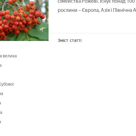
сімейства Рожеві. Існує понад 10
рослини – Європа, Азія і Північна
Зміст
статті
а велика
а
Кубової
на
а
а
а