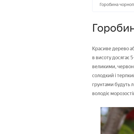
Горобина чорноп
Горобин
Красиве дерево а
в висоту досягає 5
великими, червони
солодкий і терпки
грунтами будуть л
володіє морозостій