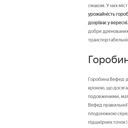
смаком. У них міст
урожайність гороб
дозріває у вересні
добре дренованих 
транспортабельніс
Гороби
Горобина Вефед-де
кроною, що досяга
подовженими, мат
Вефед правильної ф
плодоніжкою серед
підшкірних точок і