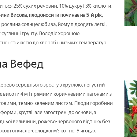
иться 25% сухих речовин, 10% цукру і 3% кислоти.
ини Висока, плодоносити починає на 5-й рік,
.
рослина солнцелюбива, йому підходять легкі,
суглинні грунту. Володіє хорошою
тю і стійкістю до хвороб і низьких температур.
на Вефед
рево середнього зросту з круглою, негустий
є висоти 4 м і прямими коричневими пагонами з
овими, темно-зеленим листям. Плоди горобини
орми, круглі, але загострені до основи, з
ньої величини, рожево-червоного відтінку без
 жовтої кисло-солодкої м'якоттю. У ягодах