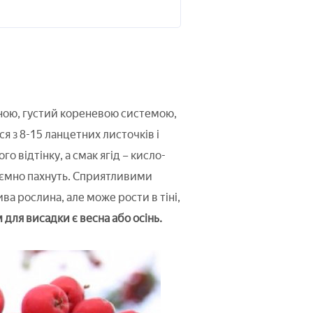
ною, густий кореневою системою,
я з 8-15 ланцетних листочків і
 відтінку, а смак ягід – кисло-
иємно пахнуть. Сприятливими
а рослина, але може рости в тіні,
ля висадки є весна або осінь.