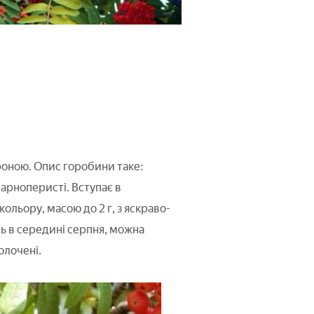
роною. Опис горобини таке:
арноперисті. Вступає в
льору, масою до 2 г, з яскраво-
ть в середині серпня, можна
олочені.