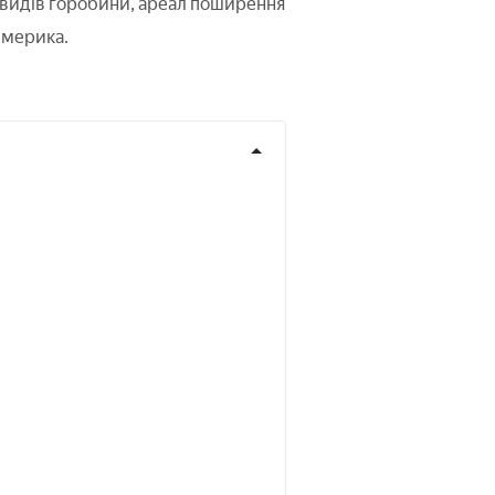
0 видів горобини, ареал поширення
 Америка.