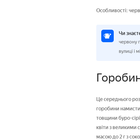
Особливості: черв
Чи знаєт
червону г
вулиці і м
Горобин
Це середнього роз
горобини намистин
товщини буро-сірі 
квіти з великими с
масою до 2 г з со