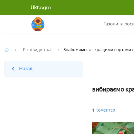
Ukr.
Agro
Назад
Газони та рос
Різні види трав
Знайомимося з кращими сортами 
Назад
вибираємо кра
1 Коментар