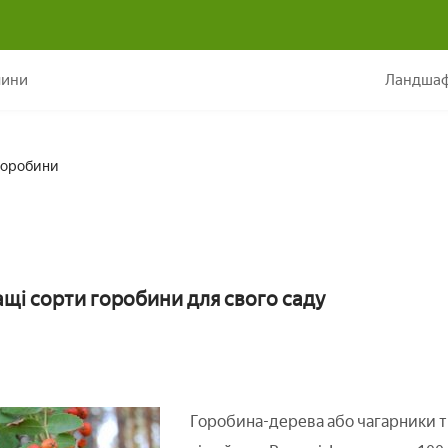
Знайомимося з кращими сортами горобини
лини
Ландшаф
горобини
щі сорти горобини для свого саду
Горобина-дерева або чагарники т