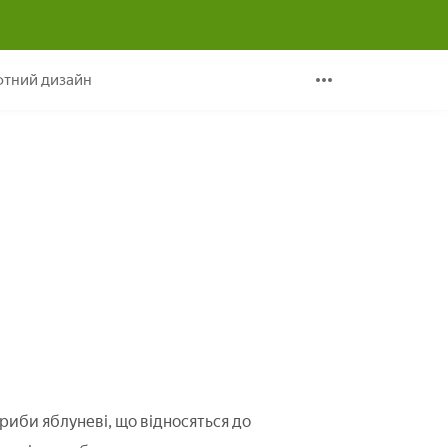
тний дизайн
риби яблуневі, що відносяться до