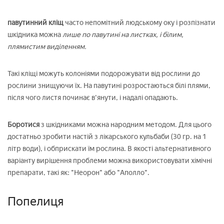
павутинний кліщ
часто непомітний людському оку і розпізнати
шкідника можна
лише по павутині на листках, і білим,
плямистим виділенням.
Такі кліщі можуть колоніями подорожувати від рослини до
рослини знищуючи їх. На павутині розростаються білі плями,
після чого листя починає в'янути, і надалі опадають.
Боротися
з шкідниками можна народним методом. Для цього
достатньо зробити настій з лікарського кульбаби (30 гр. на 1
літр води), і обприскати їм рослина. В якості альтернативного
варіанту вирішення проблеми можна використовувати хімічні
препарати, такі як: "Неорон" або "Аполло".
Попелиця