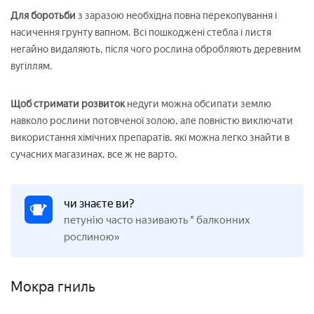
Для боротьби
з заразою необхідна повна перекопування і
насичення грунту вапном. Всі пошкоджені стебла і листя
негайно видаляють, після чого рослина обробляють деревним
вугіллям.
Щоб стримати розвиток
недуги можна обсипати землю
навколо рослини потовченої золою, але повністю виключати
використання хімічних препаратів, які можна легко знайти в
сучасних магазинах, все ж не варто.
чи знаєте ви?
петунію часто називають " балконних
рослиною»
Мокра гниль