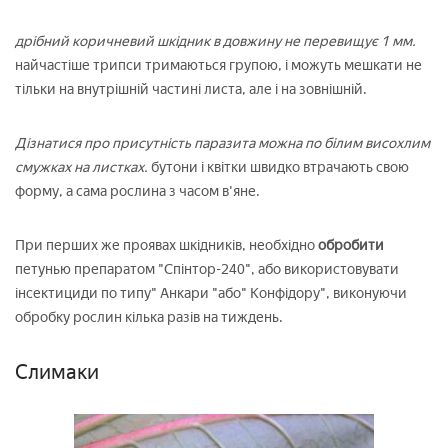
дрібний коричневий шкідник в довжину не перевищує 1 мм.
найчастіше трипси тримаються групою, і можуть мешкати не
тільки на внутрішній частині листа, але і на зовнішній.
Дізнатися про присутність паразита можна по білим висохлим
смужках на листках.
бутони і квітки швидко втрачають свою
форму, а сама рослина з часом в'яне.
При перших же проявах шкідників, необхідно
обробити
петунью препаратом "Спінтор-240", або використовувати
інсектициди по типу" Анкари "або" Конфідору", виконуючи
обробку рослин кілька разів на тиждень.
Слимаки