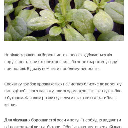
Нерідко зараження борошнистою росою відбувається від
поруч зростаючих хворих рослин або через заражену воду
при поливі. Відразу помітити проблему-непросто.
Спочатку грибок проявляється на листках ближче до кореня у
вигляді побілілого нальоту, але згодом охоплює звістку стебло
з бутоном. Фіналом розвитку недуги стає гниття і загибель
квітки.
Для лікування борошнистої роси
у петунії необхідно видалити
всі пошкоджені листя і бутони. Обов'язково зняти верхній шар