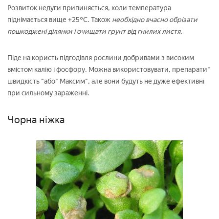
Розвиток недуги припиняється, коли температура
піднімається вище +25°C. Також
необхідно вчасно обрізати
пошкоджені ділянки і очищати грунт від гнилих листя.
Піде на користь підгодівля рослини добривами з високим
вмістом калію і фосфору. Можна використовувати, препарати"
швидкість "або" Максим", але вони будуть не дуже ефективні
при сильному зараженні.
Чорна ніжка