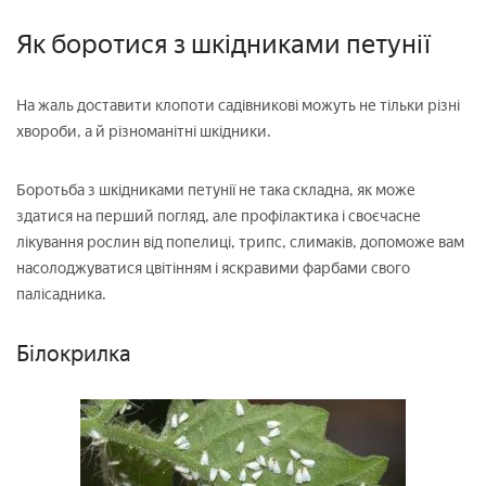
Як боротися з шкідниками петунії
На жаль доставити клопоти садівникові можуть не тільки різні
хвороби, а й різноманітні шкідники.
Боротьба з шкідниками петунії не така складна, як може
здатися на перший погляд, але профілактика і своєчасне
лікування рослин від попелиці, трипс, слимаків, допоможе вам
насолоджуватися цвітінням і яскравими фарбами свого
палісадника.
Білокрилка