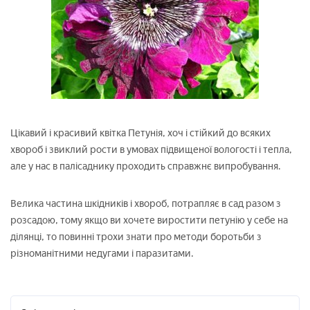
Цікавий і красивий квітка Петунія, хоч і стійкий до всяких
хвороб і звиклий рости в умовах підвищеної вологості і тепла,
але у нас в палісаднику проходить справжнє випробування.
Велика частина шкідників і хвороб, потрапляє в сад разом з
розсадою, тому якщо ви хочете виростити петунію у себе на
ділянці, то повинні трохи знати про методи боротьби з
різноманітними недугами і паразитами.