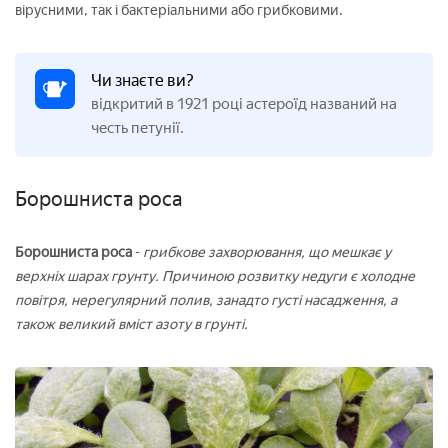
вірусними, так і бактеріальними або грибковими.
Чи знаєте ви?
відкритий в 1921 році астероїд названий на
честь петунії.
Борошниста роса
Борошниста роса
-
грибкове захворювання, що мешкає у
верхніх шарах грунту. Причиною розвитку недуги є холодне
повітря, нерегулярний полив, занадто густі насадження, а
також великий вміст азоту в грунті.