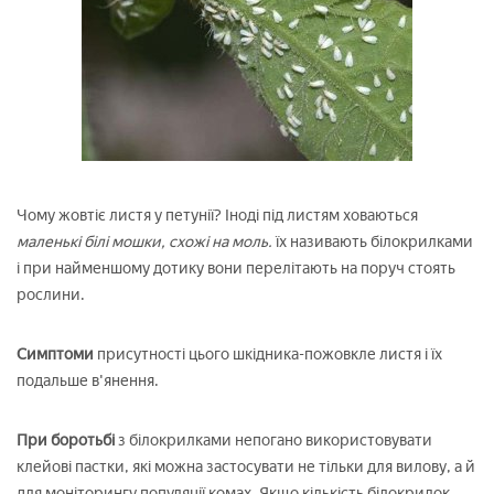
Чому жовтіє листя у петунії? Іноді під листям ховаються
маленькі білі мошки, схожі на моль.
їх називають білокрилками
і при найменшому дотику вони перелітають на поруч стоять
рослини.
Симптоми
присутності цього шкідника-пожовкле листя і їх
подальше в'янення.
При боротьбі
з білокрилками непогано використовувати
клейові пастки, які можна застосувати не тільки для вилову, а й
для моніторингу популяції комах. Якщо кількість білокрилок