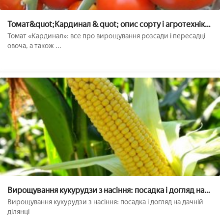
Томат&quot;Кардинал & quot; опис сорту і агротехніка
вирощування
Томат «Кардинал»: все про вирощування розсади і пересадці
овоча, а також ...
Вирощування кукурудзи з насіння: посадка і догляд на
дачній ділянці
Вирощування кукурудзи з насіння: посадка і догляд на дачній
ділянці