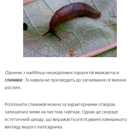
Одними з найбільш нешкідливих паразитів вважаються
слимаки
. Їх навала не призводить до загнивання і в'янення
рослин.
Розпізнати слимаків можна за характерними отворах,
залишених ними на листках і квітках. Однак це скоріше
естетичний шкоду, що виражається в псуванні зовнішнього
вигляду вашого палісадника.