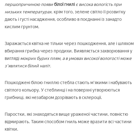
першопричиною появи
білої гнилі
є висока вологість при
низьких температурах.
крім того, зелене світло її розвитку
дають і густі насадження, особливо в поєднанні із занадто
кислим грунтом.
Заражається квітка не тільки через пошкодження, але і шляхом
вбирання грибка через продихи. Виявляється захворювання у
вигляді
мокрих бурих плям, а в умовах високої вологості може
з'являтися білий наліт.
Пошкоджені білою гниллю стебла стають м'якими і набувають
світлого кольору. У стеблинці і на поверхні утворюються
грибниці, які незабаром дозрівають в склероції.
Паростки, які знаходяться вище ураженої частини, повністю
відмирають. Таким способом гниль може вразити всі частини
квітки.