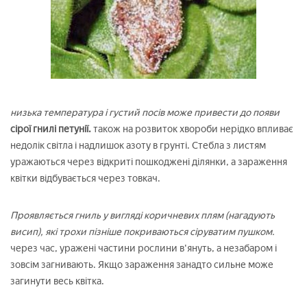
низька температура і густий посів може привести до появи
сірої гнилі петунії.
також на розвиток хвороби нерідко впливає
недолік світла і надлишок азоту в грунті. Стебла з листям
уражаються через відкриті пошкоджені ділянки, а зараження
квітки відбувається через товкач.
Проявляється гниль у вигляді коричневих плям (нагадують
висип), які трохи пізніше покриваються сіруватим пушком.
через час, уражені частини рослини в'януть, а незабаром і
зовсім загнивають. Якщо зараження занадто сильне може
загинути весь квітка.