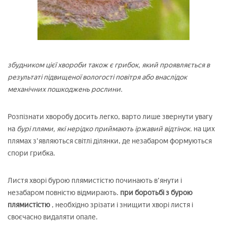
збудником цієї хвороби також є грибок, який проявляється в
результаті підвищеної вологості повітря або внаслідок
механічних пошкоджень рослини.
Розпізнати хворобу досить легко, варто лише звернути увагу
на
бурі плями, які нерідко приймають іржавий відтінок.
на цих
плямах з'являються світлі ділянки, де незабаром формуються
спори грибка.
Листя хворі бурою плямистістю починають в'янути і
незабаром повністю відмирають.
при боротьбі з бурою
плямистістю
, необхідно зрізати і знищити хворі листя і
своєчасно видаляти опале.