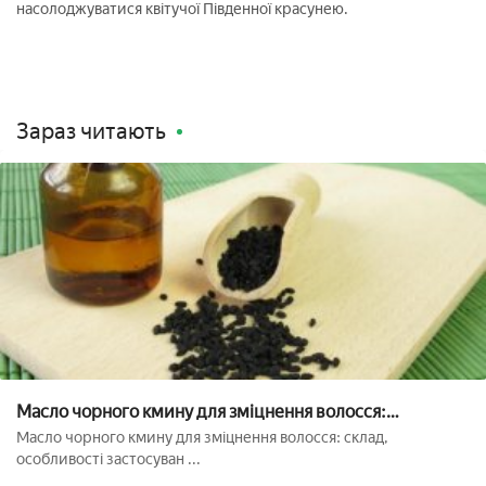
насолоджуватися квітучої Південної красунею.
Зараз читають
Масло чорного кмину для зміцнення волосся:
особливості застосування, корисні властивості, для
Масло чорного кмину для зміцнення волосся: склад,
зростання бороди, від сивини, фото
особливості застосуван ...