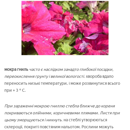
мокра гниль
часто є наслідком занадто глибокої посадки,
переокислення грунту і великої вологості.
хвороба вдало
переносить низькі температури, і може розвинутися всього
при + 3 ° C.
При зараженні мокрою гниллю стебла ближче до кореня
покриваються олійними, коричневими плямами. Листя при
цьому зморщуються і никнуть.
на стеблі утворюються
склероції, покриті повстяним нальотом. Рослини можуть