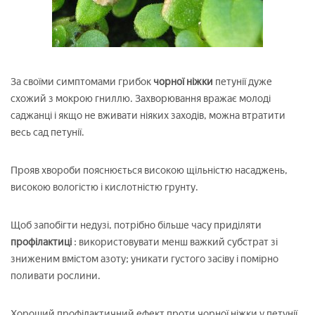
За своїми симптомами грибок
чорної ніжки
петунії дуже
схожий з мокрою гниллю. Захворювання вражає молоді
саджанці і якщо не вживати ніяких заходів, можна втратити
весь сад петунії.
Прояв хвороби пояснюється високою щільністю насаджень,
високою вологістю і кислотністю грунту.
Щоб запобігти недузі, потрібно більше часу приділяти
профілактиці
: використовувати менш важкий субстрат зі
зниженим вмістом азоту; уникати густого засіву і помірно
поливати рослини.
Хороший профілактичний ефект проти чорної ніжки у петунії