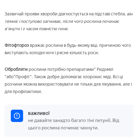
Зазвичай прояви хвороби діагностується на підставі стебла.
він
темніє і поступово загниває, після чого рослина починає
в'янути і з часом повністю гине.
Фітофтороз
вражає рослина в будь-якому віці, причиною чого
виступають холодні ночі і рясне кількість роси.
Обробляти
рослини потрібно препаратами" Ридоміл
"або"Профіт". Також добре допомагає хлорокис міді. Всі ці
розчини можна використовувати не тільки для лікування, але і
для профілактики.
важливо!
не давайте занадто багато тіні петунії. Від
цього рослина починає чахнути.