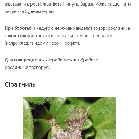
відставати в рості, жовтіють і гинуть. Зараза може наздогнати
петунію в будь-якому віці.
При боротьбі
з недугою необхідно видаляти хворі рослини, а
також використовувати спеціальні хімічні препарати
(наприклад, "Ридоміл" або "Профіт").
Для попередження
хвороби можна обробити
рослини"Фітоспорін".
Сіра гниль