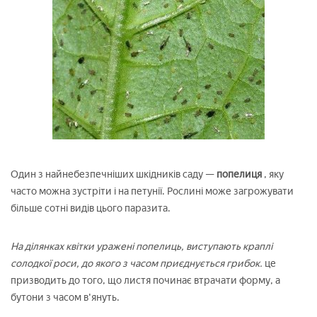
Один з найнебезпечніших шкідників саду —
попелиця
, яку
часто можна зустріти і на петунії. Рослині може загрожувати
більше сотні видів цього паразита.
На ділянках квітки уражені попелиць, виступають краплі
солодкої роси, до якого з часом приєднується грибок.
це
призводить до того, що листя починає втрачати форму, а
бутони з часом в'януть.