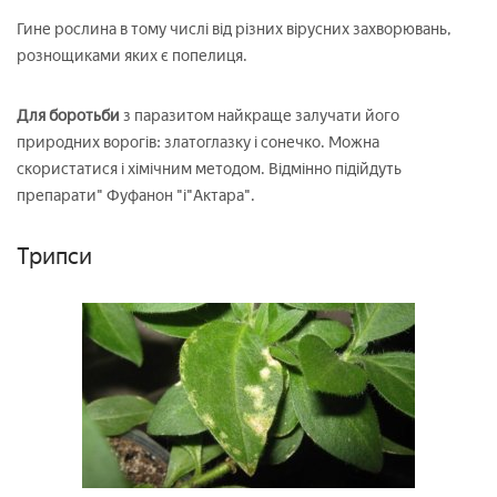
Гине рослина в тому числі від різних вірусних захворювань,
рознощиками яких є попелиця.
Для боротьби
з паразитом найкраще залучати його
природних ворогів: златоглазку і сонечко. Можна
скористатися і хімічним методом. Відмінно підійдуть
препарати" Фуфанон "і"Актара".
Трипси