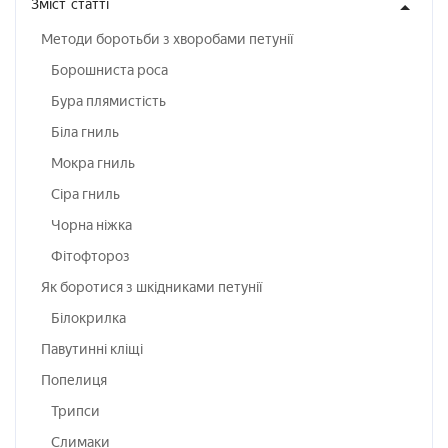
Зміст
статті
Методи боротьби з хворобами петунії
Борошниста роса
Бура плямистість
Біла гниль
Мокра гниль
Сіра гниль
Чорна ніжка
Фітофтороз
Як боротися з шкідниками петунії
Білокрилка
Павутинні кліщі
Попелиця
Трипси
Слимаки