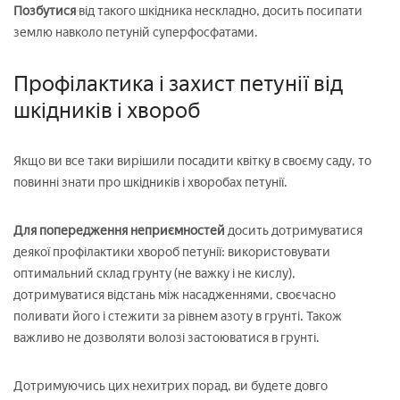
Позбутися
від такого шкідника нескладно, досить посипати
землю навколо петуній суперфосфатами.
Профілактика і захист петунії від
шкідників і хвороб
Якщо ви все таки вирішили посадити квітку в своєму саду, то
повинні знати про шкідників і хворобах петунії.
Для попередження неприємностей
досить дотримуватися
деякої профілактики хвороб петунії: використовувати
оптимальний склад грунту (не важку і не кислу),
дотримуватися відстань між насадженнями, своєчасно
поливати його і стежити за рівнем азоту в грунті. Також
важливо не дозволяти волозі застоюватися в грунті.
Дотримуючись цих нехитрих порад, ви будете довго