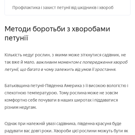
Профілактика і захист петунії від шкідників і хвороб
Методи боротьби з хворобами
петунії
Кількість недуг рослин, з якими може зіткнутися садівник, не
так вже й мало.
важливим моментом є попередження хвороб
петунії, що багато в чому залежить від умов її зростання.
Батьківщина петунії-Південна Америка з її високою вологістю і
спекотною температурою. Тому рослина може не зовсім
комфортно себе почувати в наших широтах і піддаватися
різним недугам.
Однак при належній увазі садівника, південна красуня буде
радувати вас довгі роки. Хвороби цієї рослини можуть бути як