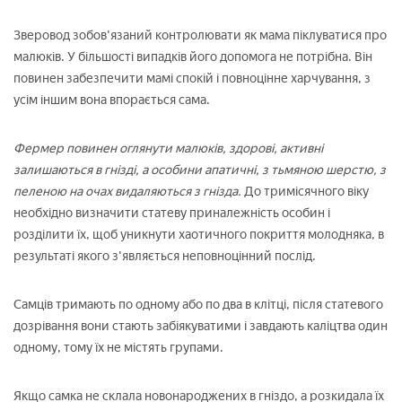
Зверовод зобов'язаний контролювати як мама піклуватися про
малюків. У більшості випадків його допомога не потрібна. Він
повинен забезпечити мамі спокій і повноцінне харчування, з
усім іншим вона впорається сама.
Фермер повинен оглянути малюків, здорові, активні
залишаються в гнізді, а особини апатичні, з тьмяною шерстю, з
пеленою на очах видаляються з гнізда.
До тримісячного віку
необхідно визначити статеву приналежність особин і
розділити їх, щоб уникнути хаотичного покриття молодняка, в
результаті якого з'являється неповноцінний послід.
Самців тримають по одному або по два в клітці, після статевого
дозрівання вони стають забіякуватими і завдають каліцтва один
одному, тому їх не містять групами.
Якщо самка не склала новонароджених в гніздо, а розкидала їх