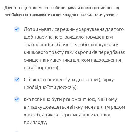
Для того щоб племінні особини давали повноцінний послід
необхідно дотримуватися нескладних правил харчування:
Дотримуватися режиму харчування для того
щоб тварина не страждало порушенням
травлення (особливість роботи шлунково-
кишкового тракту таких кроликів передбачає
очищення кишечника шляхом надходження
нової порції їжі);
Обсяг їжі повинен бути достатній (звірку
необхідно їсти досхочу);
Їжа повинна бути різноманітною, в іншому
випадку доведеться зіткнутися з цілим рядом
хвороб, а також боротися зі зниженням
приплоду;