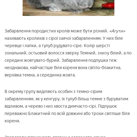
Забарвлення породистих кролів може бути різний.
«Агути»
називають кроликів з сірої заячої забарвленням. У них біле
черевце і лапки, а тулуб рудувато-сіре. Колір шерсті
зональний, остьовий волосся зверху Темний, знизу білий, а по
середині жовтувато-бурий. Забарвлення подпушка теж
неоднакова, найчастіше біля кореня вона світло-блакитна,
верхівка темна, а серединка жовта.
В окрему групу виділяють особин з темно-сірим
забарвленням, як у кенгуру, їх тулуб більш темне з буруватим
відливом, а черево і низ хвоста димчасто-сірі. Підпушок
переважно Блакитний по всій довжині або трохи світліше біля
кореня.