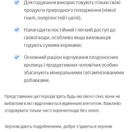
Для годування використовують тільки свіжі
продукти природного походження (ніякої
гнилі, попрілостей і цвілі);
Налагодити постійний і легкий доступ до
свіжої води, особливо якщо вихованців
годують сухими кормами;
Основний раціон харчування плодоносних
кролиць і продуктивних чоловічих особин
збагачують мінеральними і вітамінізованими
добавками.
Представники цієї породи їдять будь-які овочі і сіно, вони не
вибагливі в їжі і відрізняються відмінним апетитом. Важливо
згодовувати тільки чисті коренеплоди без землі.
Зернові дають подрібненими, добре з'їдаються зернові