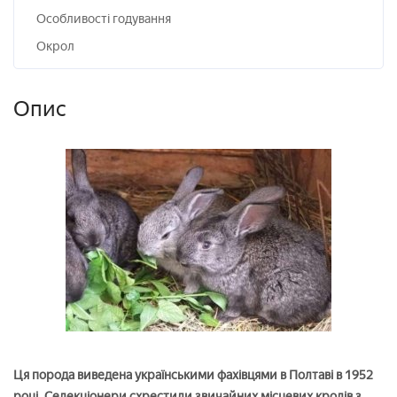
Особливості годування
Окрол
Опис
Ця порода виведена українськими фахівцями в Полтаві в 1952
році. Селекціонери схрестили звичайних місцевих кролів з