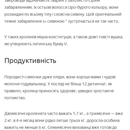
Звероводи відзначають тварин з залозисто-сірим
забарвленням, їх остьові волосся сіро-бурого кольору, вони
розкидані по всьому тілу і схожі на сивину. Цей оригінальний
темне забарвлення з» сивиною " зустрічається не так часто.
У таких кроликів міцна конституція, а також довгі товсті вушка,
які утворюють латинську букву V.
Продуктивність
Породисті самочки дуже плідні, вони хороші мами і чудові
молочні годувальниці. У посліді не більш 12 дитинчат, як
правило, кролиці приносять здорове, швидко зростаюче
потомство.
Двомісячні кроленята часто важать 1,7 кг., а тримісячні — вже
2 кг, в 4-е місяці вони рідко легше трьох кг. доросла особина
важить не менше 6 кг. Семимісячні вихованці вже готові до