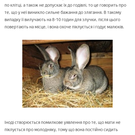
по клітці, а також не допускає їх до годівлі, то це говорить про
те, що у неї виникло сильне бажання до злягання. В такому
випадку її вилучають на 8-10 годин для злучки, після цього
повертають на місце, і вона охоче піклується і годує малюків.
Іноді створюється помилкове уявлення про те, що мати не
піклується про молодняку, тому що вона постійно сидить