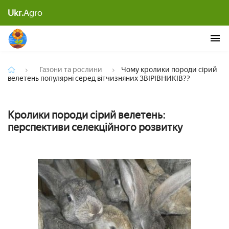
Чому кролики породи сірий велетень популярні
Ukr.
Agro
серед вітчизняних ЗВІРІВНИКІВ??
Газони та рослини
Чому кролики породи сірий
велетень популярні серед вітчизняних ЗВІРІВНИКІВ??
Кролики породи сірий велетень:
перспективи селекційного розвитку