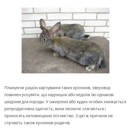
Плануючи раціон харчування таких кроликів, зверовод
повинен розуміти, що надлишок або недолік їжі однакові
шкідливі для породи. У ожирілих або худих особин знижується
репродуктивна здатність, вони неохоче злягаються і
приносять неповноцінне потомство. З цієї ж причини не
случають також кроликів-родичів.