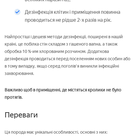
Дезінфекція клітин і приміщення повинна
проводиться не рідше 2-х разів на рік.
Найпростіші і дешеві методи дезінфекції, поширені в нашій
країні, це побілка стін складом з гашеного вапна, а також
обробка 10 %-им хлорованим розчином. Додаткова
дезінфекція проводиться перед поселенням нових особин або
в тому випадку, якщо серед поголів'я виникли інфекційні
захворювання.
Важливо щоб в приміщенні, де містяться кролики не було
протягів.
Переваги
Ця порода має унікальні особливості, основні з них: