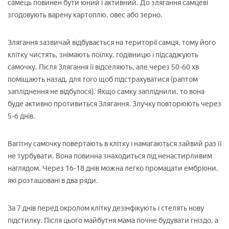
самець повинен бути юний і активний. До злягання самцеві
згодовують варену картоплю, овес або зерно.
Злягання зазвичай відбувається на території самця, тому його
клітку чистять, знімають поїлку, годівницю і підсаджують
самочку. Після Злягання її відселяють, але через 50-60 хв
поміщають назад, для того щоб підстрахуватися (раптом
запліднення не відбулося). Якщо самку запліднили, то вона
буде активно противиться Злягання. Злучку повторюють через
5-6 днів.
Вагітну самочку повертають в клітку і намагаються зайвий раз її
не турбувати. Вона повинна знаходиться під ненастирливим
наглядом. Через 16-18 днів можна легко промацати ембріони,
які розташовані в два ряди.
За 7 днів перед окролом клітку дезінфікують і стелять нову
підстилку. Після цього майбутня мама почне будувати гніздо, а