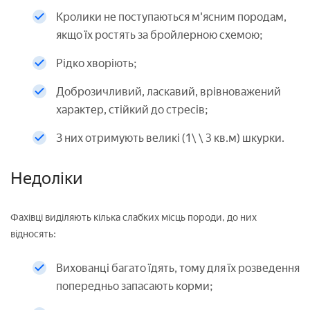
Кролики не поступаються м'ясним породам,
якщо їх ростять за бройлерною схемою;
Рідко хворіють;
Доброзичливий, ласкавий, врівноважений
характер, стійкий до стресів;
З них отримують великі (1\ \ 3 кв.м) шкурки.
Недоліки
Фахівці виділяють кілька слабких місць породи, до них
відносять:
Вихованці багато їдять, тому для їх розведення
попередньо запасають корми;