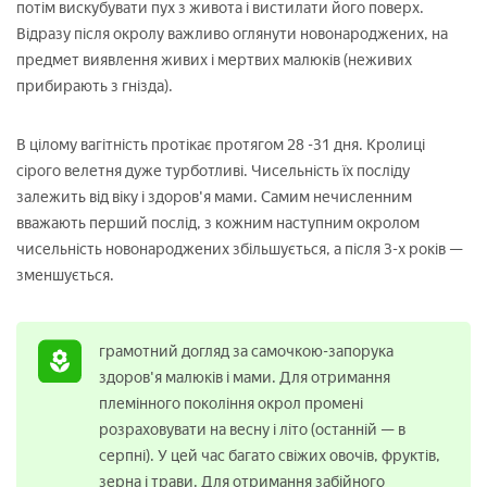
потім вискубувати пух з живота і вистилати його поверх.
Відразу після окролу важливо оглянути новонароджених, на
предмет виявлення живих і мертвих малюків (неживих
прибирають з гнізда).
В цілому вагітність протікає протягом 28 -31 дня. Кролиці
сірого велетня дуже турботливі. Чисельність їх посліду
залежить від віку і здоров'я мами. Самим нечисленним
вважають перший послід, з кожним наступним окролом
чисельність новонароджених збільшується, а після 3-х років —
зменшується.
грамотний догляд за самочкою-запорука
здоров'я малюків і мами. Для отримання
племінного покоління окрол промені
розраховувати на весну і літо (останній — в
серпні). У цей час багато свіжих овочів, фруктів,
зерна і трави. Для отримання забійного