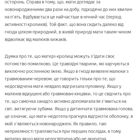
осторонь. Справа в тому, що, мати доглядає за
новонародженими два рази на добу, підходячи до них хвилин
на п'ять. Відбувається це найчастіше в нічний час (період
активності кроликів). Той факт, що вона сидить далеко від
гнізда цілком природний, в живій природі мати таким чином
відволікає від малюків хижаків.
Думка про те, що матері-кролиці можуть з'їдати своє
потомство помилково. Це травоїдні тварини, які харчуються
виключно рослинною їжею. Якщо в гнізді виявлені малюки з
травмованим черевом, це говорить тільки про те, що
недосвідчена мати невдало відгризала пуповину. Якщо у
малюків відкушені або травмовані кінцівки, то це свідчить про
те, що самочка занадто активно допомагала їм з'явиться на
світ, витягуючи зубами. Якщо у дитинчати травмована голова,
це означає, що мати-недотепа прагнула відгризти оболонку, в
якій з'являються новонароджені. Як правило, такі
неприємності трапляються при перших послідах, в тому
випадку якщо мати недосвідчена або не акуратна.