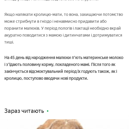
Якщо налякати кролицю-мати, то вона, захищаючи потомство
може стрибнути в гніздо і ненавмисно придавити або
поранити малюків. У період пологів і лактації необхідно вкрай
акуратно поводитися з мамою і дитинчатами і дотримуватися
тиші.
На 45 день від народження малюки п'ють материнське молоко
і з'їдають половину корму, покладеного мамі. Після того як
закінчується відсмоктувальний період їх годують також, як і
кролицю, поступово вводячи нові продукти.
Зараз читають