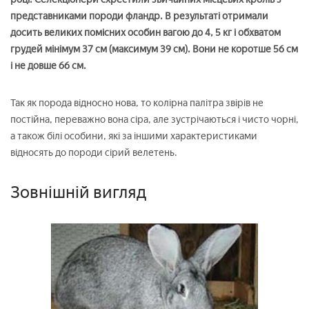
представниками породи фландр. В результаті отримали
досить великих помісних особин вагою до 4, 5 кг і обхватом
грудей мінімум 37 см (максимум 39 см). Вони не коротше 56 см
і не довше 66 см.
Так як порода відносно нова, то колірна палітра звірів не
постійна, переважно вона сіра, але зустрічаються і чисто чорні,
а також білі особини, які за іншими характеристиками
відносять до породи сірий велетень.
Зовнішній вигляд