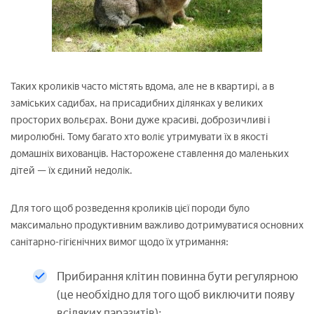
Таких кроликів часто містять вдома, але не в квартирі, а в
заміських садибах, на присадибних ділянках у великих
просторих вольєрах. Вони дуже красиві, доброзичливі і
миролюбні. Тому багато хто воліє утримувати їх в якості
домашніх вихованців. Насторожене ставлення до маленьких
дітей — їх єдиний недолік.
Для того щоб розведення кроликів цієї породи було
максимально продуктивним важливо дотримуватися основних
санітарно-гігієнічних вимог щодо їх утримання:
Прибирання клітин повинна бути регулярною
(це необхідно для того щоб виключити появу
всіляких паразитів);