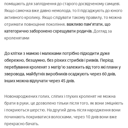
поміщають для запліднення до старого досвідченому самцеві.
Якщо самочка вже давно немолода, то її підсаджують до юного
активного кролику. Якщо слідувати такому правилу, то можна
отримати повноцінне покоління.
важливо пам'ятати, що
категорично заборонено схрещувати родичів.
Догляд за
кроленятами
До клітки з мамою і малюками потрібно підходити дуже
обережно, безшумно, без різких стрибків і ривків. Період
перебування кроленят з матір'ю залежить від того які плани у
зверовода, майбутніх виробників осаджують через 60 днів,
інших можна відлучати через 45 днів.
Новонароджених голих, сліпих і глухих кроленят не можна
брати в руки, це дозволено тільки після того, як вони зміцніють
і покриються шерстю. На другий день після народження вони
починають покриватися волосками, через 10 днів вони вже
прекрасно бачать.