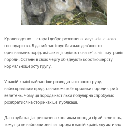
Кролеводство — стара і добре розвинена галузь сільського
господарства. В даний час існує близько дев'яносто
оригінальних порід, які фахівці поділяють на «м'ясні» і «хутрові»
породи. Останні в свою чергу об'єднують короткошерсту і
нормальношерсту групу.
У нашій країні найчастіше розводять останню групу,
найяскравішим представником якої є кролики породи сірий
велетень. Чому ця порода настільки популярна спробуємо
розібратися на сторінках цієї публікації.
Дана публікація присвячена кроликам породи сірий велетень,
тому що це найпоширеніша порода в нашій країні, яку активно