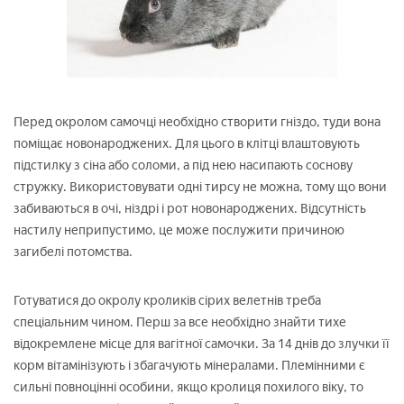
Перед окролом самочці необхідно створити гніздо, туди вона
поміщає новонароджених. Для цього в клітці влаштовують
підстилку з сіна або соломи, а під нею насипають соснову
стружку. Використовувати одні тирсу не можна, тому що вони
забиваються в очі, ніздрі і рот новонароджених. Відсутність
настилу неприпустимо, це може послужити причиною
загибелі потомства.
Готуватися до окролу кроликів сірих велетнів треба
спеціальним чином. Перш за все необхідно знайти тихе
відокремлене місце для вагітної самочки. За 14 днів до злучки її
корм вітамінізують і збагачують мінералами. Племінними є
сильні повноцінні особини, якщо кролиця похилого віку, то