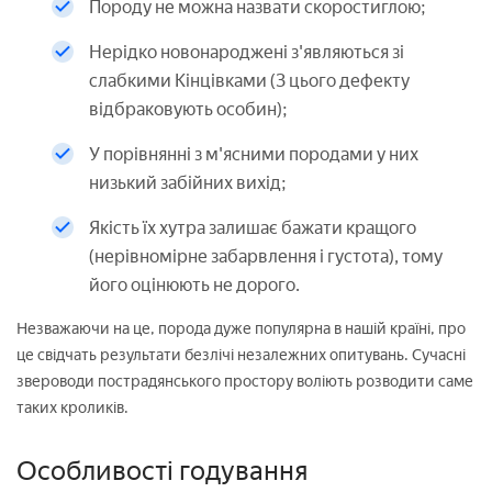
Породу не можна назвати скоростиглою;
Нерідко новонароджені з'являються зі
слабкими Кінцівками (З цього дефекту
відбраковують особин);
У порівнянні з м'ясними породами у них
низький забійних вихід;
Якість їх хутра залишає бажати кращого
(нерівномірне забарвлення і густота), тому
його оцінюють не дорого.
Незважаючи на це, порода дуже популярна в нашій країні, про
це свідчать результати безлічі незалежних опитувань. Сучасні
звероводи пострадянського простору воліють розводити саме
таких кроликів.
Особливості годування