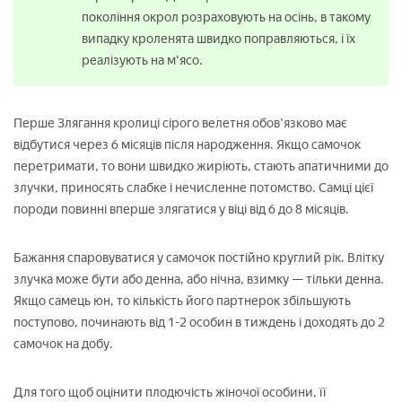
покоління окрол розраховують на осінь, в такому
випадку кроленята швидко поправляються, і їх
реалізують на м'ясо.
Перше Злягання кролиці сірого велетня обов'язково має
відбутися через 6 місяців після народження. Якщо самочок
перетримати, то вони швидко жиріють, стають апатичними до
злучки, приносять слабке і нечисленне потомство. Самці цієї
породи повинні вперше злягатися у віці від 6 до 8 місяців.
Бажання спаровуватися у самочок постійно круглий рік. Влітку
злучка може бути або денна, або нічна, взимку — тільки денна.
Якщо самець юн, то кількість його партнерок збільшують
поступово, починають від 1-2 особин в тиждень і доходять до 2
самочок на добу.
Для того щоб оцінити плодючість жіночої особини, її