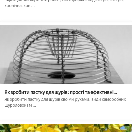
хронічна, кон ...
Як зробити пастку для щурів: прості та ефективні
методи
Як зробити пастку для щурів своїми руками: види саморобних
щуроловок і м ...