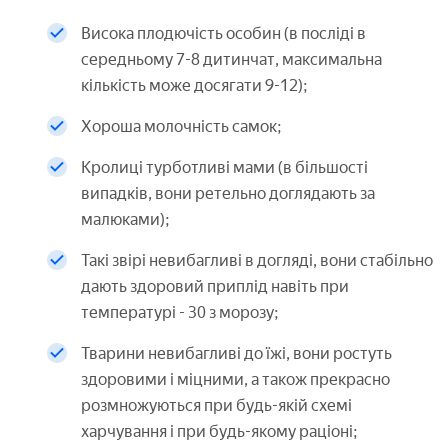
Висока плодючість особин (в посліді в
середньому 7-8 дитинчат, максимальна
кількість може досягати 9-12);
Хороша молочність самок;
Кролиці турботливі мами (в більшості
випадків, вони ретельно доглядають за
малюками);
Такі звірі невибагливі в догляді, вони стабільно
дають здоровий приплід навіть при
температурі - 30 з морозу;
Тварини невибагливі до їжі, вони ростуть
здоровими і міцними, а також прекрасно
розмножуються при будь-якій схемі
харчування і при будь-якому раціоні;