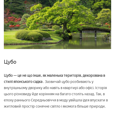
Цубо
Цубо — це не що інше, як маленька територія, декорована в
стилі японського садка
. Зазвичай цубо розбивають у
внутрішньому дворику або навіть в квартирі або офісі. Історія
цього різновиду йде корінням на багато століть назад. Так, в
епоху раннього Середньовіччя в моду увійшла ідея впускати в
житловий простір сонячне світло і якомога більше природи.