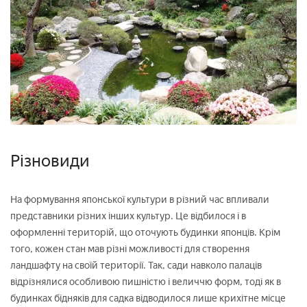
Різновиди
На формування японської культури в різний час впливали
представники різних інших культур. Це відбилося і в
оформленні територій, що оточують будинки японців. Крім
того, кожен стан мав різні можливості для створення
ландшафту на своїй території. Так, сади навколо палаців
відрізнялися особливою пишністю і величчю форм, тоді як в
будинках бідняків для садка відводилося лише крихітне місце