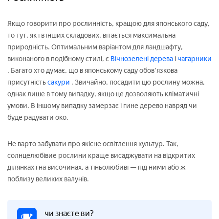
Якщо говорити про рослинність, кращою для японського саду,
то тут, як і в інших складових, вітається максимальна
природність. Оптимальним варіантом для ландшафту,
виконаного в подібному стилі, є
Вічнозелені дерева
і
чагарники
. Багато хто думає, що в японському саду обов'язкова
присутність
сакури
. Звичайно, посадити цю рослину можна,
однак лише в тому випадку, якщо це дозволяють кліматичні
умови. В іншому випадку замерзає і гине дерево навряд чи
буде радувати око.
Не варто забувати про якісне освітлення культур. Так,
солнцелюбівие рослини краще висаджувати на відкритих
ділянках і на височинах, а тіньолюбиві — під ними або ж
поблизу великих валунів.
чи знаєте ви?