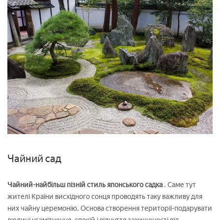
Чайний сад
Чайний-найбільш пізній стиль японського садка
. Саме тут
жителі Країни висхідного сонця проводять таку важливу для
них чайну церемонію. Основа створення території-подарувати