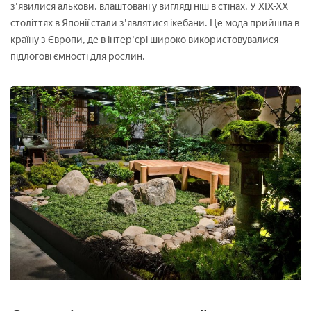
з'явилися алькови, влаштовані у вигляді ніш в стінах. У XIX-XX
століттях в Японії стали з'являтися ікебани. Це мода прийшла в
країну з Європи, де в інтер'єрі широко використовувалися
підлогові ємності для рослин.