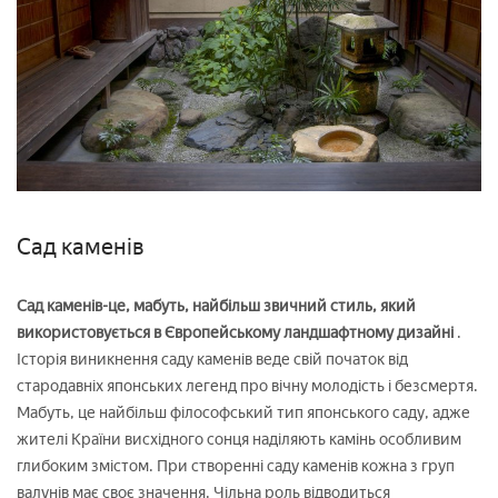
Сад каменів
Сад каменів-це, мабуть, найбільш звичний стиль, який
використовується в Європейському ландшафтному дизайні
.
Історія виникнення саду каменів веде свій початок від
стародавніх японських легенд про вічну молодість і безсмертя.
Мабуть, це найбільш філософський тип японського саду, адже
жителі Країни висхідного сонця наділяють камінь особливим
глибоким змістом. При створенні саду каменів кожна з груп
валунів має своє значення. Чільна роль відводиться