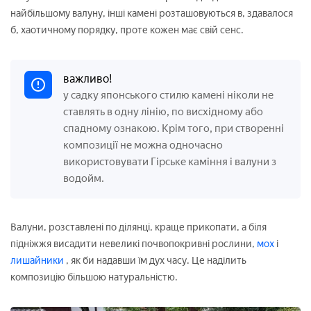
найбільшому валуну, інші камені розташовуються в, здавалося
б, хаотичному порядку, проте кожен має свій сенс.
важливо!
у садку японського стилю камені ніколи не
ставлять в одну лінію, по висхідному або
спадному ознакою. Крім того, при створенні
композиції не можна одночасно
використовувати Гірське каміння і валуни з
водойм.
Валуни, розставлені по ділянці, краще прикопати, а біля
підніжжя висадити невеликі почвопокривні рослини,
мох
і
лишайники
, як би надавши їм дух часу. Це наділить
композицію більшою натуральністю.