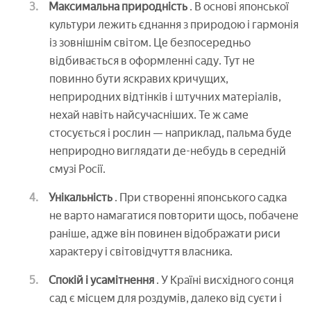
Максимальна природність
. В основі японської
культури лежить єднання з природою і гармонія
із зовнішнім світом. Це безпосередньо
відбивається в оформленні саду. Тут не
повинно бути яскравих кричущих,
неприродних відтінків і штучних матеріалів,
нехай навіть найсучасніших. Те ж саме
стосується і рослин — наприклад, пальма буде
неприродно виглядати де-небудь в середній
смузі Росії.
Унікальність
. При створенні японського садка
не варто намагатися повторити щось, побачене
раніше, адже він повинен відображати риси
характеру і світовідчуття власника.
Спокій і усамітнення
. У Країні висхідного сонця
сад є місцем для роздумів, далеко від суєти і