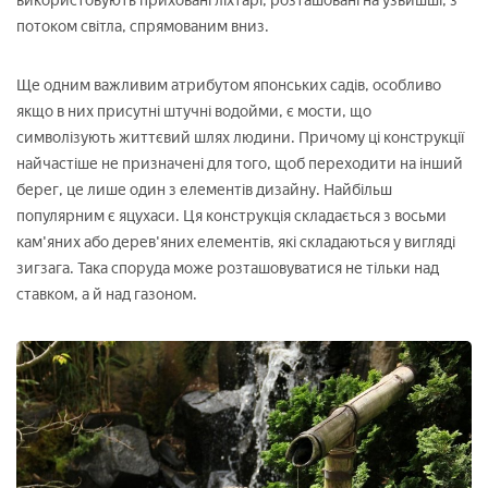
використовують приховані ліхтарі, розташовані на узвишші, з
потоком світла, спрямованим вниз.
Ще одним важливим атрибутом японських садів, особливо
якщо в них присутні штучні водойми, є мости, що
символізують життєвий шлях людини. Причому ці конструкції
найчастіше не призначені для того, щоб переходити на інший
берег, це лише один з елементів дизайну. Найбільш
популярним є яцухаси. Ця конструкція складається з восьми
кам'яних або дерев'яних елементів, які складаються у вигляді
зигзага. Така споруда може розташовуватися не тільки над
ставком, а й над газоном.