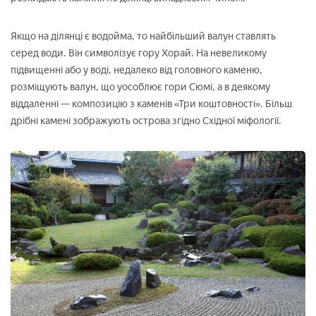
Якщо на ділянці є водойма, то найбільший валун ставлять
серед води. Він символізує гору Хорай. На невеликому
підвищенні або у воді, недалеко від головного каменю,
розміщують валун, що уособлює гори Сюмі, а в деякому
віддаленні — композицію з каменів «Три коштовності». Більш
дрібні камені зображують острова згідно Східної міфології.