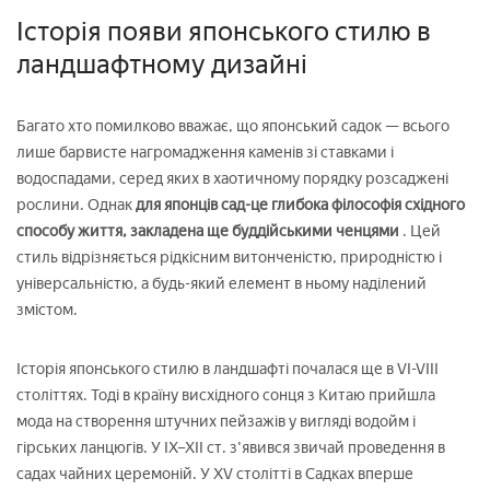
Історія появи японського стилю в
ландшафтному дизайні
Багато хто помилково вважає, що японський садок — всього
лише барвисте нагромадження каменів зі ставками і
водоспадами, серед яких в хаотичному порядку розсаджені
рослини. Однак
для японців сад-це глибока філософія східного
способу життя, закладена ще буддійськими ченцями
. Цей
стиль відрізняється рідкісним витонченістю, природністю і
універсальністю, а будь-який елемент в ньому наділений
змістом.
Історія японського стилю в ландшафті почалася ще в VI-VIII
століттях. Тоді в країну висхідного сонця з Китаю прийшла
мода на створення штучних пейзажів у вигляді водойм і
гірських ланцюгів. У IX–XII ст. з'явився звичай проведення в
садах чайних церемоній. У XV столітті в Садках вперше