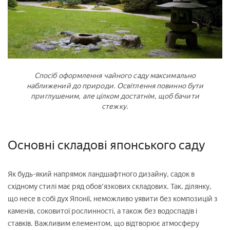
Спосіб оформлення чайного саду максимально
наближений до природи. Освітлення повинно бути
приглушеним, але цілком достатнім, щоб бачити
стежку.
Основні складові японського саду
Як будь-який напрямок ландшафтного дизайну, садок в
східному стилі має ряд обов'язкових складових. Так, ділянку,
що несе в собі дух Японії, неможливо уявити без композицій з
каменів, соковитої рослинності, а також без водоспадів і
ставків. Важливим елементом, що відтворює атмосферу