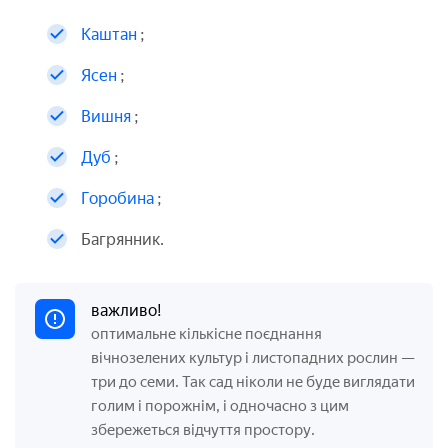
Каштан
;
Ясен
;
Вишня
;
Дуб
;
Горобина
;
Багрянник.
важливо!
оптимальне кількісне поєднання
вічнозелених культур і листопадних рослин —
три до семи. Так сад ніколи не буде виглядати
голим і порожнім, і одночасно з цим
збережеться відчуття простору.