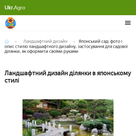
Японський сад: фото і опис стилю ландшафтного
Ukr.
Agro
дизайну, застосування для садової ділянки, як
оформити своїми руками
Ландшафтний дизайн
Японський сад: фото і
опис стилю ландшафтного дизайну, застосування для садової
ділянки, як оформити своїми руками
Ландшафтний дизайн ділянки в японському
стилі