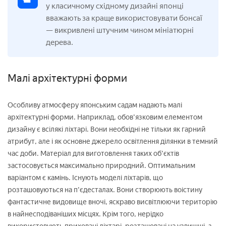
у класичному східному дизайні японці
вважають за краще використовувати бонсаї
— викривлені штучним чином мініатюрні
дерева.
Малі архітектурні форми
Особливу атмосферу японським садам надають малі
архітектурні форми. Наприклад, обов'язковим елементом
дизайну є всілякі ліхтарі. Вони необхідні не тільки як гарний
атрибут, але і як основне джерело освітлення ділянки в темний
час доби. Матеріал для виготовлення таких об'єктів
застосовується максимально природний. Оптимальним
варіантом є камінь. Існують моделі ліхтарів, що
розташовуються на п'єдесталах. Вони створюють воістину
фантастичне видовище вночі, яскраво висвітлюючи територію
в найнесподіваніших місцях. Крім того, нерідко