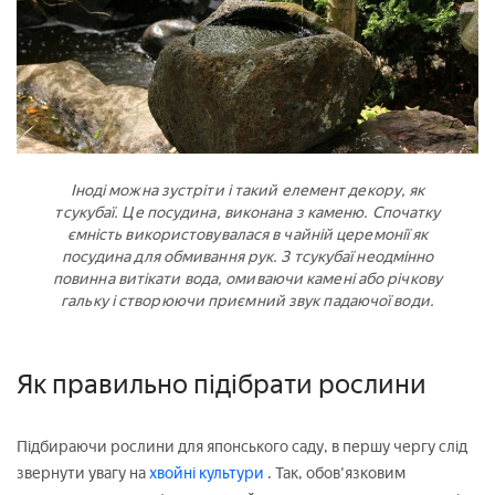
Іноді можна зустріти і такий елемент декору, як
тсукубаї. Це посудина, виконана з каменю. Спочатку
ємність використовувалася в чайній церемонії як
посудина для обмивання рук. З тсукубаї неодмінно
повинна витікати вода, омиваючи камені або річкову
гальку і створюючи приємний звук падаючої води.
Як правильно підібрати рослини
Підбираючи рослини для японського саду, в першу чергу слід
звернути увагу на
хвойні культури
. Так, обов'язковим