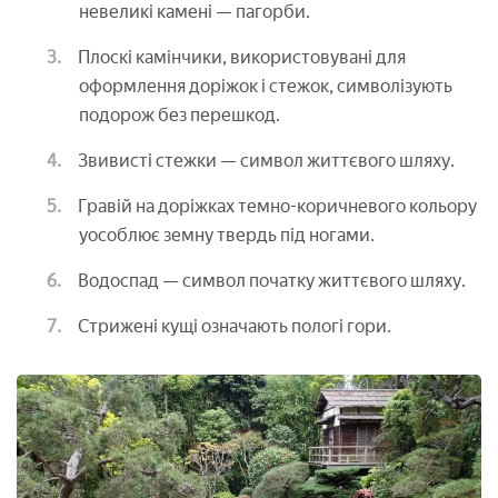
невеликі камені — пагорби.
Плоскі камінчики, використовувані для
оформлення доріжок і стежок, символізують
подорож без перешкод.
Звивисті стежки — символ життєвого шляху.
Гравій на доріжках темно-коричневого кольору
уособлює земну твердь під ногами.
Водоспад — символ початку життєвого шляху.
Стрижені кущі означають пологі гори.