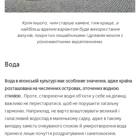
Крім іншого, чим старше камені, тим краще, а
найбільш вдалим варіантом буде використання
валунів, покритих лишайниками і древнім мохом з
різноманітними вкрапленнями.
Вода
Вода в японській культурі має особливе значення, адже країна
розташована на численних островах, оточених водною
стихією
. Проте, створюючи водні об'єкти у себе на ділянці,
важливо не перестаратися, щоб не порушити загальну
гармонію. Наприклад, не варто влаштовувати великий і
галасливий водоспад в маленькому садку, адже в такому
випадку замість очікуваного спокою й умиротворення вода
принесе лише почуття роздратування і занепокоєння.