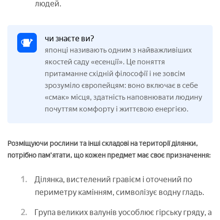
людей.
чи знаєте ви?
японці називають одним з найважливіших
якостей саду «есенції». Це поняття
притаманне східній філософії і не зовсім
зрозуміло європейцям: воно включає в себе
«смак» місця, здатність наповнювати людину
почуттям комфорту і життєвою енергією.
Розміщуючи рослини та інші складові на території ділянки,
потрібно пам'ятати, що кожен предмет має своє призначення:
Ділянка, вистелений гравієм і оточений по
периметру камінням, символізує водну гладь.
Група великих валунів уособлює гірську гряду, а