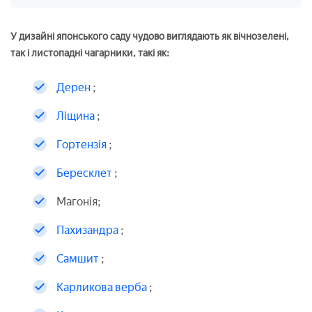
У дизайні японського саду чудово виглядають як вічнозелені,
так і листопадні чагарники, такі як:
Дерен
;
Ліщина
;
Гортензія
;
Бересклет
;
Магонія;
Пахизандра
;
Самшит
;
Карликова верба
;