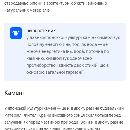
стародавньої Японії, є архітектурні об'єкти, виконані з
натуральних матеріалів.
чи знаєте ви?
у давньояпонської культурі камінь символізує
чоловічу енергію Янь, тоді як вода — це
жіноча енергетика Інь. Вода, поточна по
камінню, символізує одночасно
протиборство і єдність двох стихій, що є
основою загальної гармонії.
Камені
У японській культурі камені — це ні в якому разі не будівельний
матеріал. Жителі Країни висхідного сонця схиляються перед
валунами як перед частиною природи. Вони ні в якому разі не
розкидають каміння по ділянці випадковим чином.