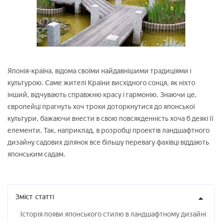
Японія-країна, відома своїми найдавнішими традиціями і
культурою. Саме жителі Країни висхідного сонця, як ніхто
інший, відчувають справжню красу і гармонію. Знаючи це,
європейці прагнуть хоч трохи доторкнутися до японської
культури, бажаючи внести в свою повсякденність хоча б деякі її
елементи. Так, наприклад, в розробці проектів ландшафтного
дизайну садових ділянок все більшу перевагу фахівці віддають
японським садам.
Зміст
статті
Історія появи японського стилю в ландшафтному дизайні