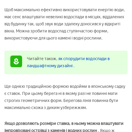
Щоб максимально ефективно використовувати енергію води,
має сенс влаштувати невеликі водоспади в місцях, віддалених
від будинку так, щоб звук води здалеку доносився у відкриті
вікна. Можна зробити водоспад ступінчастою форми,
використовуючи для цього камені і водні рослини.
Читайте також,
як спорудити водоспади в
ландшафтному дизайні
.
Ще однією традиційною формою водойми в японському садку
є ставок. При цьому берега ні в якому разі не повинні мати
строгих геометричних форм. Берегова лінія повинна бути
максимально схожа з диким узбережжям.
Якщо дозволяють розміри ставка, в ньому можна влаштувати
імпровізовані острівці з каменів і водних рослин
. Якщо ж