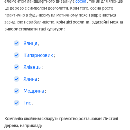
елементом ландшафтного дизайну є
сосна
, так як для японців
це дерево є символом довголіття. Крім того, сосна росте
практично в будь-якому кліматичному поясі і відрізняється
завидною невибагливістю.
крім цієї рослини, в дизайні можна
використовувати такі культури:
Ялиця
;
Кипарисовик
;
Ялівець
;
Ялина
;
Модрина
;
Тис
.
Компанію хвойним складуть грамотно розташовані Листяні
дерева, наприклад: