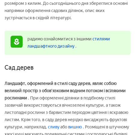
розміром з килим. До сьогоднішнього дня збереглися основні
напрямки оформлення садових ділянок, опис яких
зустрічається в східній літературі.
радимо ознайомитися з іншими
стилями
ландшафтного дизайну
.
Сад дерев
Ландшафт, оформлений в стилі саду дерев, являє собою
великий простір з обов'язковим водним потоком і всілякими
рослинами
. При оформленні ділянки в подібному стилі
зазвичай використовуються вічнозелені культури, а також
листопадні рослини з барвистим періодом цвітіння і яскравою
листям. Крім того, в саду дерев нерідко висаджують фруктові
культури, наприклад,
сливу
або
вишню
. Розміщені в штучному
хаосі кущі маскують поливальні системи і господарські будівлі,