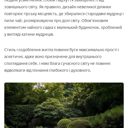
людині усамітнення, спокій і відчуття захищеності від
зовнішнього світу. Як правило, дизайн невеликої ділянки
повторює гірську місцевість, де збиралися стародавні мудреці і
пили чай, розмірковуючи про долі світу. Обов'язковим
елементом чайного садка є маленький будиночок, зроблений
у вигляді хатини мудреців.
Стиль і оздоблення житла повинні бути максимально прості і
аскетичні, адже воно призначене для внутрішнього
споглядання себе, і ніякі блага сучасного світу не повинні
відволікати від пізнання глибокого і духовного.