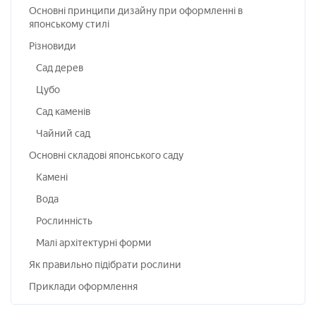
Основні принципи дизайну при оформленні в
японському стилі
Різновиди
Сад дерев
Цубо
Сад каменів
Чайний сад
Основні складові японського саду
Камені
Вода
Рослинність
Малі архітектурні форми
Як правильно підібрати рослини
Приклади оформлення