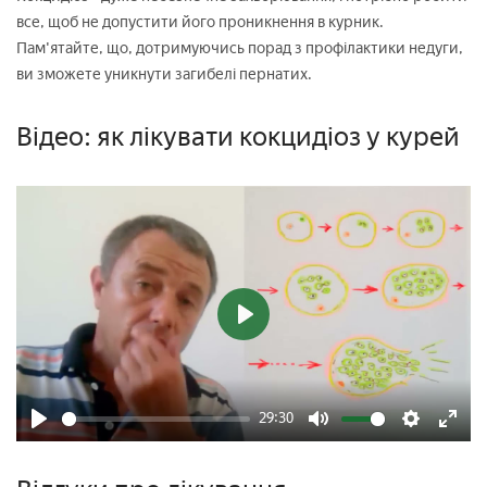
все, щоб не допустити його проникнення в курник.
Пам'ятайте, що, дотримуючись порад з профілактики недуги,
ви зможете уникнути загибелі пернатих.
Відео: як лікувати кокцидіоз у курей
Play
29:30
Play
Mute
Settings
Enter
fulls