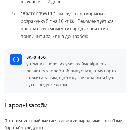
лікування — 7 днів.
"Аватек 15% СС".
змішується з кормом з
розрахунку 5 г на 10 кг їжі. Рекомендується
давати ліки з моменту народження птиці і
припинити за 5 днів до її забою.
важливо!
у темних і вологих умовах ймовірність
розвитку хвороби збільшується, тому варто
стежити за тим, щоб в курнику завжди було
сухо і не дуже жарко.
Народні засоби
Пропонуємо ознайомитися з деякими народними способами
боротьби з недугою.