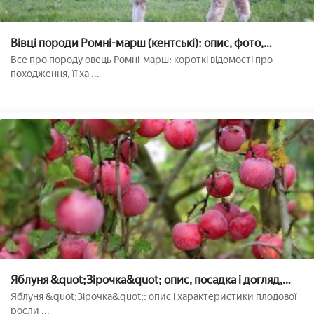
Вівці породи Ромні-марш (кентські): опис, фото,
особливості, плюси і мінуси
Все про породу овець Ромні-марш: короткі відомості про
походження, її ха ...
Яблуня &quot;Зірочка&quot; опис, посадка і догляд,
фото
Яблуня &quot;Зірочка&quot;: опис і характеристики плодової
росли ...