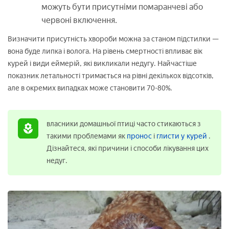
можуть бути присутніми помаранчеві або
червоні включення.
Визначити присутність хвороби можна за станом підстилки —
вона буде липка і волога. На рівень смертності впливає вік
курей і види еймерій, які викликали недугу. Найчастіше
показник летальності тримається на рівні декількох відсотків,
але в окремих випадках може становити 70-80%.
власники домашньої птиці часто стикаються з
такими проблемами як
пронос
і
глисти у курей
.
Дізнайтеся, які причини і способи лікування цих
недуг.