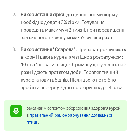
Використання сірки.
до денної норми корму
необхідно додати 2% сірки. Годування
проводять максимум 2 тижні, при перевищенні
зазначеного терміну може з'явитися рахіт.
Використання "Осарола".
Препарат розчиняють
в кормі і дають курчатам згідно з розрахунком:
10 г на 1 кг ваги птиці. Отриману дозу ділять на 2
рази і дають протягом доби. Терапевтичний
курс становить 5 днів. Після цього потрібно
зробити перерву 3 дні і повторити курс 4 рази.
важливим аспектом збереження здоров'я курей
є
правильний раціон харчування домашньої
птиці
.