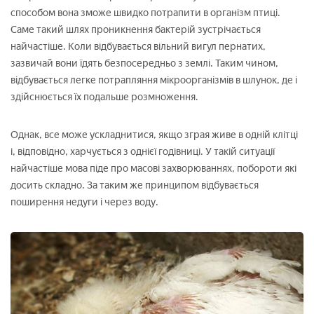
способом вона зможе швидко потрапити в організм птиці.
Саме такий шлях проникнення бактерій зустрічається
найчастіше. Коли відбувається вільний вигул пернатих,
зазвичай вони їдять безпосередньо з землі. Таким чином,
відбувається легке потрапляння мікроорганізмів в шлунок, де і
здійснюється їх подальше розмноження.
Однак, все може ускладнитися, якщо зграя живе в одній клітці
і, відповідно, харчується з однієї годівниці. У такій ситуації
найчастіше мова піде про масові захворюваннях, побороти які
досить складно. За таким же принципом відбувається
поширення недуги і через воду.