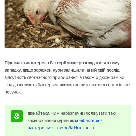
Підстилка як джерело бактерії може розглядатися в тому
випадку, якщо заражені кури залишили на ній свій послід.
відсутність своєчасного прибирання, а також рідкісні заміни
сіна дозволяють бактеріям швидко поширюватися серед інших
несучок.
дізнайтеся, чим небезпечні і як лікувати такі
захворювання курей як
колібактеріоз
,
пастерельоз
,
хвороба Ньюкасла
.