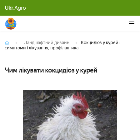
Кокцидіоз у курей: симптоми і лікування,
Ukr.
Agro
профілактика
Ландшафтний дизайн
Кокцидіоз у курей:
симптоми і лікування, профілактика
Чим лікувати кокцидіоз у курей