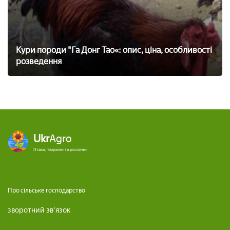
Кури породи "Га Донг Тао«: опис, ціна, особливості
розведення
Ukr
Agro
Птахи, тварини та рослини
Про сільське господарство
зворотний зв'язок