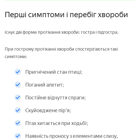
Перші симптоми і перебіг хвороби
Існує дві форми протікання хвороби: гостра і підгостра.
При гострому протіканні хвороби спостерігаються такі
симптоми:
Пригнічений стан птиці;
Поганий апетит;
Постійне відчуття спраги;
Скуйовджене пір'я;
Птах хитається при ходьбі;
Наявність проносу з елементами слизу,