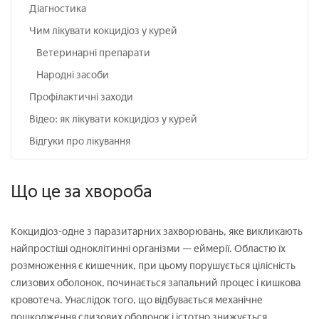
Діагностика
Чим лікувати кокцидіоз у курей
Ветеринарні препарати
Народні засоби
Профілактичні заходи
Відео: як лікувати кокцидіоз у курей
Відгуки про лікування
Що це за хвороба
Кокцидіоз-одне з паразитарних захворювань, яке викликають
найпростіші одноклітинні організми — еймерії. Областю їх
розмноження є кишечник, при цьому порушується цілісність
слизових оболонок, починається запальний процес і кишкова
кровотеча. Унаслідок того, що відбувається механічне
пошкодження слизових оболонок і істотно знижується