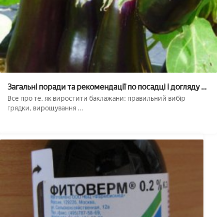
Загальні поради та рекомендації по посадці і догляду за
баклажанами у відкритому грунті
Все про те, як виростити баклажани: правильний вибір
грядки, вирощування ...