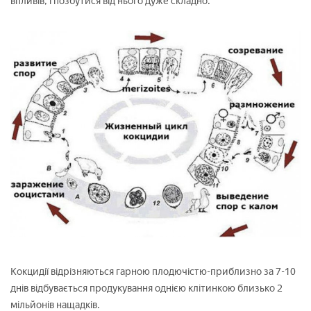
впливів, і позбутися від нього дуже складно.
Кокцидії відрізняються гарною плодючістю-приблизно за 7-10
днів відбувається продукування однією клітинкою близько 2
мільйонів нащадків.