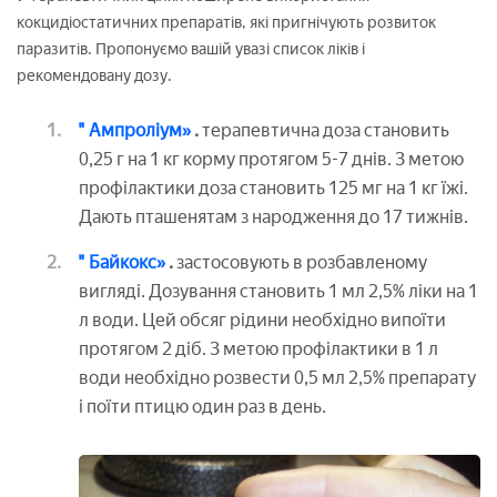
кокцидіостатичних препаратів, які пригнічують розвиток
паразитів. Пропонуємо вашій увазі список ліків і
рекомендовану дозу.
" Ампроліум»
.
терапевтична доза становить
0,25 г на 1 кг корму протягом 5-7 днів. З метою
профілактики доза становить 125 мг на 1 кг їжі.
Дають пташенятам з народження до 17 тижнів.
" Байкокс»
.
застосовують в розбавленому
вигляді. Дозування становить 1 мл 2,5% ліки на 1
л води. Цей обсяг рідини необхідно випоїти
протягом 2 діб. З метою профілактики в 1 л
води необхідно розвести 0,5 мл 2,5% препарату
і поїти птицю один раз в день.