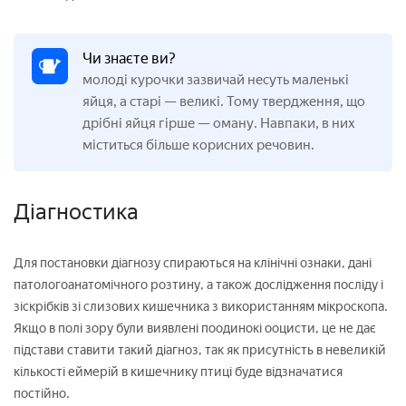
Чи знаєте ви?
молоді курочки зазвичай несуть маленькі
яйця, а старі — великі. Тому твердження, що
дрібні яйця гірше — оману. Навпаки, в них
міститься більше корисних речовин.
Діагностика
Для постановки діагнозу спираються на клінічні ознаки, дані
патологоанатомічного розтину, а також дослідження посліду і
зіскрібків зі слизових кишечника з використанням мікроскопа.
Якщо в полі зору були виявлені поодинокі ооцисти, це не дає
підстави ставити такий діагноз, так як присутність в невеликій
кількості еймерій в кишечнику птиці буде відзначатися
постійно.