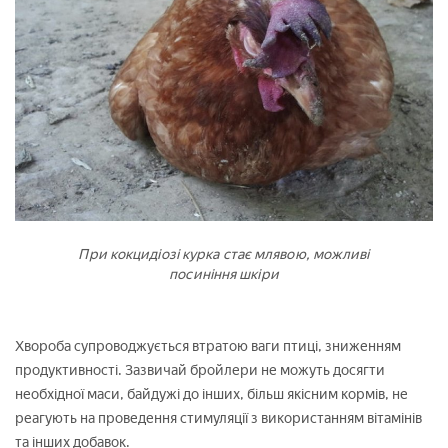
При кокцидіозі курка стає млявою, можливі
посиніння шкіри
Хвороба супроводжується втратою ваги птиці, зниженням
продуктивності. Зазвичай бройлери не можуть досягти
необхідної маси, байдужі до інших, більш якісним кормів, не
реагують на проведення стимуляції з використанням вітамінів
та інших добавок.