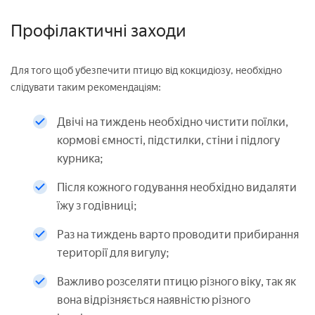
Профілактичні заходи
Для того щоб убезпечити птицю від кокцидіозу, необхідно
слідувати таким рекомендаціям:
Двічі на тиждень необхідно чистити поїлки,
кормові ємності, підстилки, стіни і підлогу
курника;
Після кожного годування необхідно видаляти
їжу з годівниці;
Раз на тиждень варто проводити прибирання
території для вигулу;
Важливо розселяти птицю різного віку, так як
вона відрізняється наявністю різного