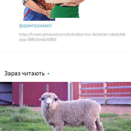
фармпромвет
http://forum.pticevod.com/kokcidioz-kur-lechenie-i-dezinfek
ciya-t495.htmlp10803
Зараз читають