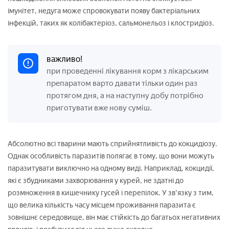
імунітет, недуга може спровокувати появу бактеріальних
інфекцій, таких як колібактеріоз, сальмонельоз і клостридіоз.
важливо!
при проведенні лікування корм з лікарським
препаратом варто давати тільки один раз
протягом дня, а на наступну добу потрібно
приготувати вже нову суміш.
Абсолютно всі тварини мають сприйнятливість до кокцидіозу.
Однак особливість паразитів полягає в тому, що вони можуть
паразитувати виключно на одному виді. Наприклад, кокцидії,
які є збудниками захворювання у курей, не здатні до
розмноження в кишечнику гусей і перепілок. У зв'язку з тим,
що велика кількість часу місцем проживання паразита є
зовнішнє середовище, він має стійкість до багатьох негативних