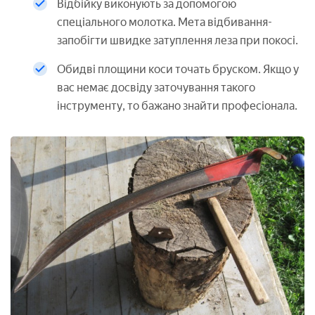
Відбійку виконують за допомогою
спеціального молотка. Мета відбивання-
запобігти швидке затуплення леза при покосі.
Обидві площини коси точать бруском. Якщо у
вас немає досвіду заточування такого
інструменту, то бажано знайти професіонала.