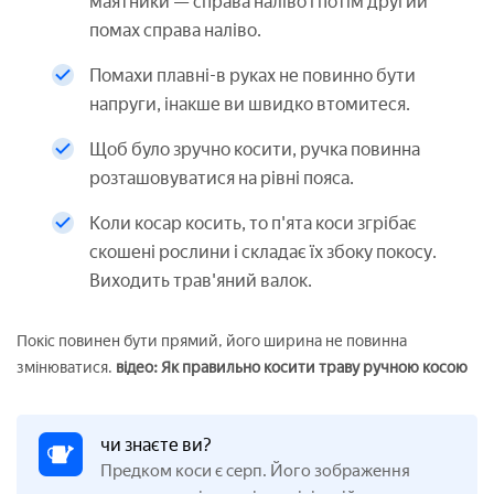
маятники — справа наліво і потім другий
помах справа наліво.
Помахи плавні-в руках не повинно бути
напруги, інакше ви швидко втомитеся.
Щоб було зручно косити, ручка повинна
розташовуватися на рівні пояса.
Коли косар косить, то п'ята коси згрібає
скошені рослини і складає їх збоку покосу.
Виходить трав'яний валок.
Покіс повинен бути прямий, його ширина не повинна
змінюватися.
відео: Як правильно косити траву ручною косою
чи знаєте ви?
Предком коси є серп. Його зображення