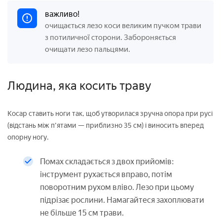
важливо!
очищається лезо коси великим пучком трави
з потиличної сторони. Забороняється
очищати лезо пальцями.
Людина, яка косить траву
Косар ставить ноги так, щоб утворилася зручна опора при русі
(відстань між п'ятами — приблизно 35 см) і виносить вперед
опорну ногу.
Помах складається з двох прийомів:
інструмент рухається вправо, потім
поворотним рухом вліво. Лезо при цьому
підрізає рослини. Намагайтеся захоплювати
не більше 15 см трави.