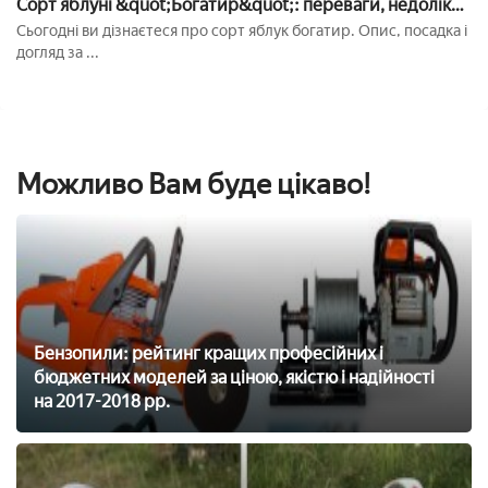
Сорт яблуні &quot;Богатир&quot;: переваги, недоліки,
посадка, догляд
Сьогодні ви дізнаєтеся про сорт яблук богатир. Опис, посадка і
догляд за ...
Можливо Вам буде цікаво!
Бензопили: рейтинг кращих професійних і
бюджетних моделей за ціною, якістю і надійності
на 2017-2018 рр.