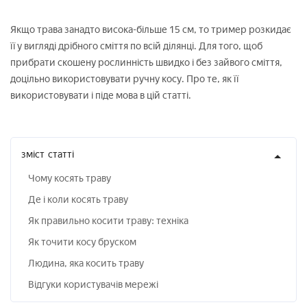
Якщо трава занадто висока-більше 15 см, то тример розкидає
її у вигляді дрібного сміття по всій ділянці. Для того, щоб
прибрати скошену рослинність швидко і без зайвого сміття,
доцільно використовувати ручну косу. Про те, як її
використовувати і піде мова в цій статті.
зміст
статті
Чому косять траву
Де і коли косять траву
Як правильно косити траву: техніка
Як точити косу бруском
Людина, яка косить траву
Відгуки користувачів мережі