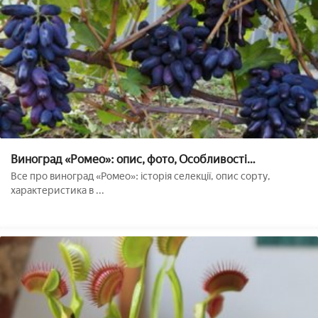
Виноград «Ромео»: опис, фото, Особливості
вирощування сорту
Все про виноград «Ромео»: історія селекції, опис сорту,
характеристика в ...