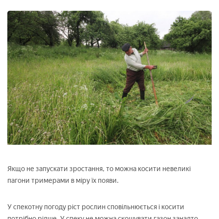
Якщо не запускати зростання, то можна косити невеликі
пагони тримерами в міру їх появи.
У спекотну погоду ріст рослин сповільнюється і косити
потрібно рідше. У спеку не можна скошувати газон занадто