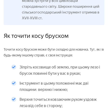
можна зустріти у всіх цивілізацій
стародавнього світу. Широке поширення цей
сільськогосподарський інструмент отримав в
XVII-XVIII ст.
Як точити косу бруском
Точити косу бруском може бути складно для новачка. Тут, як і в
будь-якому іншому справі, є своя інструкція:
Зіпріть косовище об землю, при цьому лезо і
брусок повинні бути у вас в руках;
Інструмент в цьому положенні має дві
площини: верхню і нижню;
Верхня точиться ковзаючим рухом уздовж
леза від себе в сторону;