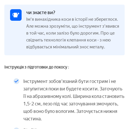
чи знаєте ви?
Ім'я винахідника коси в історії не збереглося.
Але можна зрозуміти, що інструмент з'явився
в той час, коли залізо було дорогим. Про це
свідчить технологія клепання коси
з нею
-
відбувається мінімальний знос металу.
Інструкція з підготовки до покосу
:
Інструмент зобов'язаний бути гострим і не
затупитися поки ви будете косити. Заточують
її на абразивному колі. Ширина кола становить
1,5-2 см, лезо під час заточування змочують,
щоб воно було вологим. Заточується нижня
частина.