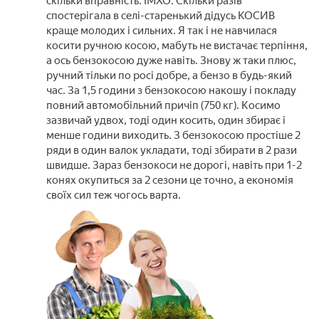
скільки вправність. ІМХО. Скільки разів
спостерігала в селі-старенький дідусь КОСИВ
краще молодих і сильних. Я так і не навчилася
косити ручною косою, мабуть не вистачає терпіння,
а ось бензокосою дуже навіть. Знову ж таки плюс,
ручний тільки по росі добре, а бензо в будь-який
час. За 1,5 години з бензокосою накошу і покладу
повний автомобільний причіп (750 кг). Косимо
зазвичай удвох, тоді один косить, один збирає і
менше години виходить. З бензокосою простіше 2
ряди в один валок укладати, тоді збирати в 2 рази
швидше. Зараз бензокоси не дорогі, навіть при 1-2
конях окупиться за 2 сезони це точно, а економія
своїх сил теж чогось варта.