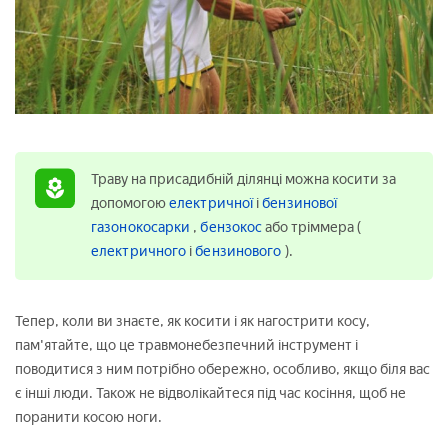
Траву на присадибній ділянці можна косити за
допомогою
електричної
і
бензинової
газонокосарки
,
бензокос
або тріммера (
електричного
і
бензинового
).
Тепер, коли ви знаєте, як косити і як нагострити косу,
пам'ятайте, що це травмонебезпечний інструмент і
поводитися з ним потрібно обережно, особливо, якщо біля вас
є інші люди. Також не відволікайтеся під час косіння, щоб не
поранити косою ноги.