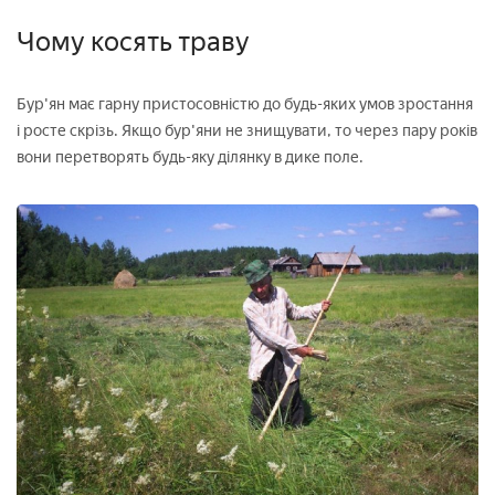
Чому косять траву
Бур'ян має гарну пристосовністю до будь-яких умов зростання
і росте скрізь. Якщо бур'яни не знищувати, то через пару років
вони перетворять будь-яку ділянку в дике поле.