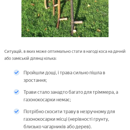
Ситуацій, в яких може оптимально стати в нагоді коса на дачній
або заміській ділянці кілька:
Пройшли дощі, і трава сильно пішла в
зростання;
Трави стало занадто багато для тріммера, а
газонокосарки немає;
Потрібно скосити траву в незручному для
газонокосарки місці (нерівності грунту,
близько чагарників або дерев).