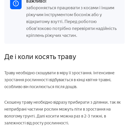
важливо!
забороняється працювати з косами і іншим
ріжучим інструментом босоніж або у
відкритому взутті. Перед роботою
обов'язково потрібно перевіряти надійність
кріплень ріжучих частин.
Де і коли косять траву
Траву необхідно скошувати в міру її зростання. Інтенсивне
зростання рослинності відбувається в кінці квітня-травні,
особливо він посилюється після дощів.
Скошену траву необхідно відразу прибирати з ділянки, так як
неприбрані частини рослин можуть піти в зростання на
вологому грунті. Далі косити можна раз в 2-3 тижні, в
залежності від росту рослинності.