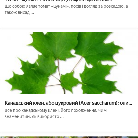
врожайності і агротехніка посадки, догляду та
Що собою являє томат «цунамі», посів і догляд за розсадою, а
ВИРОЩУВАННЯ помідора (фото)
також висад ...
Канадський клен, або цукровий (Acer saccharum): опис,
природне значення і застосування, посадка і догляд,
Все про канадському клені: його походження, чим
фото
знаменитий, як використо ...