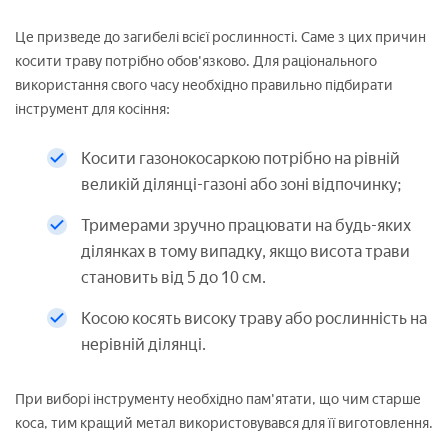
Це призведе до загибелі всієї рослинності. Саме з цих причин
косити траву потрібно обов'язково. Для раціонального
використання свого часу необхідно правильно підбирати
інструмент для косіння:
Косити газонокосаркою потрібно на рівній
великій ділянці-газоні або зоні відпочинку;
Тримерами зручно працювати на будь-яких
ділянках в тому випадку, якщо висота трави
становить від 5 до 10 см.
Косою косять високу траву або рослинність на
нерівній ділянці.
При виборі інструменту необхідно пам'ятати, що чим старше
коса, тим кращий метал використовувався для її виготовлення.