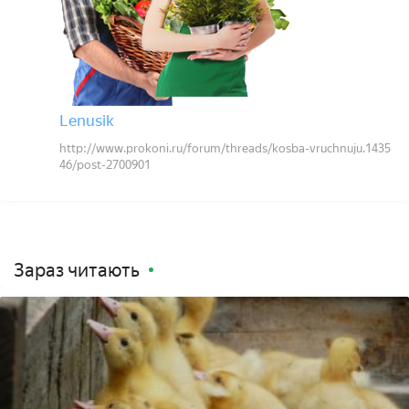
Lenusik
http://www.prokoni.ru/forum/threads/kosba-vruchnuju.1435
46/post-2700901
Зараз читають