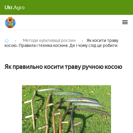
Як косити траву косою. Правила і техніка косіння.
Ukr.
Agro
Де і чому слід це робити
Методи культивації рослин
Як косити траву
косою. Правила і техніка косіння. Де і чому слід це робити
Як правильно косити траву ручною косою