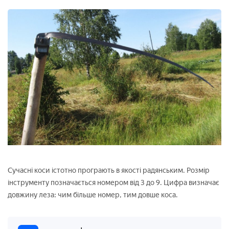
Сучасні коси істотно програють в якості радянським. Розмір
інструменту позначається номером від 3 до 9. Цифра визначає
довжину леза: чим більше номер, тим довше коса.