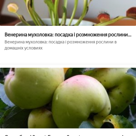
Венерина мухоловка: посадка і розмноження рослини в
домашніх умовах
Венерина мухоловка: посадка і розмноження рослини в
домашніх условиях