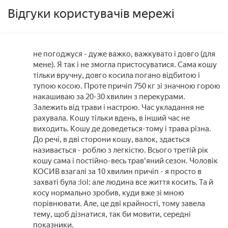
Відгуки користувачів мережі
не погоджуся - дуже важко, важкувато і довго (для
мене). Я так і не змогла пристосуватися. Сама кошу
тільки вручну, довго косила погано відбитою і
тупою косою. Проте причіп 750 кг зі значною горою
накашиваю за 20-30 хвилин з перекурами.
Залежить від трави і настрою. Час укладання не
рахувала. Кошу тільки вдень, в інший час не
виходить. Кошу де доведеться-тому і трава різна.
До речі, в дві сторони кошу, валок, здається
називається - роблю з легкістю. Всього третій рік
кошу сама і постійно-весь трав'яний сезон. Чоловік
КОСИВ взагалі за 10 хвилин причіп - я просто в
захваті була :lol: але людина все життя косить. Та й
косу нормально зробив, куди вже зі мною
порівнювати. Але, це дві крайності, тому завела
тему, щоб дізнатися, так би мовити, середні
показники.