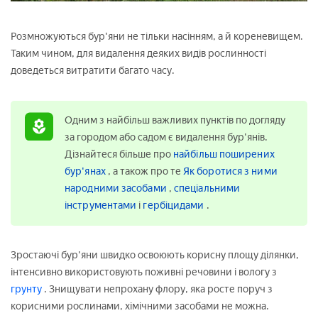
Розмножуються бур'яни не тільки насінням, а й кореневищем.
Таким чином, для видалення деяких видів рослинності
доведеться витратити багато часу.
Одним з найбільш важливих пунктів по догляду
за городом або садом є видалення бур'янів.
Дізнайтеся більше про
найбільш поширених
бур'янах
, а також про те
Як боротися з ними
народними засобами
,
спеціальними
інструментами
і
гербіцидами
.
Зростаючі бур'яни швидко освоюють корисну площу ділянки,
інтенсивно використовують поживні речовини і вологу з
грунту
. Знищувати непрохану флору, яка росте поруч з
корисними рослинами, хімічними засобами не можна.