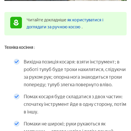
Читайте докладніше
як користуватися і
доглядати за ручною косою
.
Техніка косіння
:
Вихідна позиція косаря: взяти інструмент; в
роботі тулуб буде трохи нахилятися, слідуючи
за рухом рук; опорна нога знаходиться трохи
попереду; тулуб злегка повернуто вліво.
Помах косаря буде складатися з двох частин:
спочатку інструмент йде в одну сторону, потім
в іншу.
Помахи не широкі; руки рухаються як