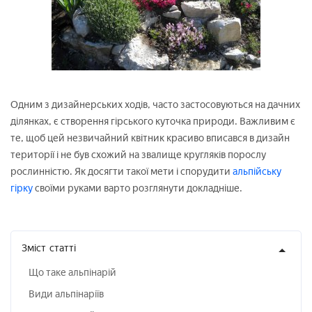
Одним з дизайнерських ходів, часто застосовуються на дачних
ділянках, є створення гірського куточка природи. Важливим є
те, щоб цей незвичайний квітник красиво вписався в дизайн
території і не був схожий на звалище кругляків порослу
рослинністю. Як досягти такої мети і спорудити
альпійську
гірку
своїми руками варто розглянути докладніше.
Зміст
статті
Що таке альпінарій
Види альпінаріїв