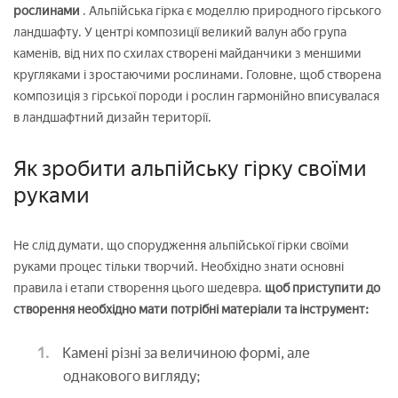
рослинами
. Альпійська гірка є моделлю природного гірського
ландшафту. У центрі композиції великий валун або група
каменів, від них по схилах створені майданчики з меншими
кругляками і зростаючими рослинами. Головне, щоб створена
композиція з гірської породи і рослин гармонійно вписувалася
в ландшафтний дизайн території.
Як зробити альпійську гірку своїми
руками
Не слід думати, що спорудження альпійської гірки своїми
руками процес тільки творчий. Необхідно знати основні
правила і етапи створення цього шедевра.
щоб приступити до
створення необхідно мати потрібні матеріали та інструмент:
Камені різні за величиною формі, але
однакового вигляду;