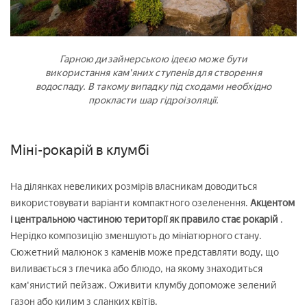
Гарною дизайнерською ідеєю може бути
використання кам'яних ступенів для створення
водоспаду. В такому випадку під сходами необхідно
прокласти шар гідроізоляції.
Міні-рокарій в клумбі
На ділянках невеликих розмірів власникам доводиться
використовувати варіанти компактного озеленення.
Акцентом
і центральною частиною території як правило стає рокарій
.
Нерідко композицію зменшують до мініатюрного стану.
Сюжетний малюнок з каменів може представляти воду, що
виливається з глечика або блюдо, на якому знаходиться
кам'янистий пейзаж. Оживити клумбу допоможе зелений
газон або килим з сланких квітів.