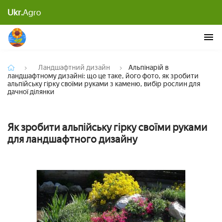
Альпінарій в ландшафтному дизайні: що це таке,
його фото, як зробити альпійську гірку своїми
Ukr.
Agro
руками з каменю, вибір рослин для дачної
ділянки
Ландшафтний дизайн
Альпінарій в
ландшафтному дизайні: що це таке, його фото, як зробити
альпійську гірку своїми руками з каменю, вибір рослин для
дачної ділянки
Як зробити альпійську гірку своїми руками
для ландшафтного дизайну