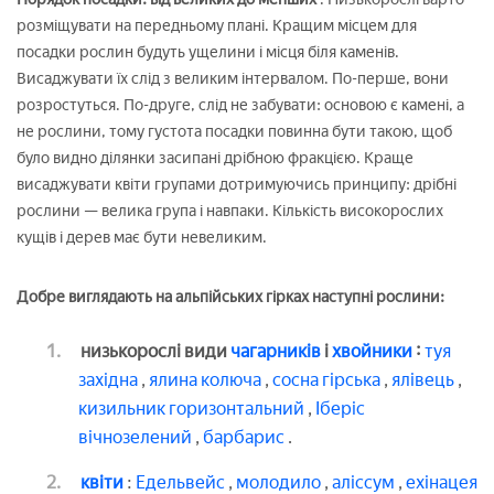
розміщувати на передньому плані. Кращим місцем для
посадки рослин будуть ущелини і місця біля каменів.
Висаджувати їх слід з великим інтервалом. По-перше, вони
розростуться. По-друге, слід не забувати: основою є камені, а
не рослини, тому густота посадки повинна бути такою, щоб
було видно ділянки засипані дрібною фракцією. Краще
висаджувати квіти групами дотримуючись принципу: дрібні
рослини — велика група і навпаки. Кількість високорослих
кущів і дерев має бути невеликим.
Добре виглядають на альпійських гірках наступні рослини:
низькорослі види
чагарників
і
хвойники
:
туя
західна
,
ялина колюча
,
сосна гірська
,
ялівець
,
кизильник горизонтальний
,
Іберіс
вічнозелений
,
барбарис
.
квіти
:
Едельвейс
,
молодило
,
аліссум
,
ехінацея