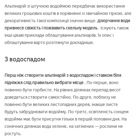
Альпінарій зі штучною водоймою передбачає використання
великих грошових коштів в порівнянні зі звичайною гіркою, але
декоративність такої композиції значно вище.
дзюрчання води
привнесе свіжість і пожвавить скельну модель
. Існують також
інші цікаві приклади облаштування альпінаріїв. Їх опис і
облаштування варто розглянути докладніше.
З водоспадом
Перш ніж створити альпінарій з водоспадом і ставком біля
підніжжя слід правильно вибрати місце
. По-перше, воно
повинно бути горбисте. На рівних ділянках перепад висот
доведеться створити самостійно. По-друге, поблизу не
повинно бути великих листопадних дерев, інакше листя
будуть забруднювати водойму. По-третє, освітленість сонцем
водойми має бути присутня тільки в першій половині дня. На
сонячних ділянках вода зеленіє, на затінених — рослини не
ростуть.