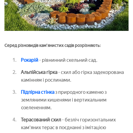
Серед різновидів кам'янистих садів розрізняють:
Рокарій
- рівнинний скельний сад.
Альпійська гірка
- схил або гірка задекорована
камінням і рослинами.
Підпірна стінка
з природного каменю з
земляними кишенями і вертикальним
озелененням.
Терасований схил
- безліч горизонтальних
кам'яних терас в поєднанні з імітацією