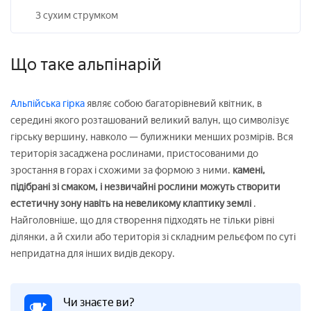
З сухим струмком
Що таке альпінарій
Альпійська гірка
являє собою багаторівневий квітник, в
середині якого розташований великий валун, що символізує
гірську вершину, навколо — булижники менших розмірів. Вся
територія засаджена рослинами, пристосованими до
зростання в горах і схожими за формою з ними.
камені,
підібрані зі смаком, і незвичайні рослини можуть створити
естетичну зону навіть на невеликому клаптику землі
.
Найголовніше, що для створення підходять не тільки рівні
ділянки, а й схили або територія зі складним рельєфом по суті
непридатна для інших видів декору.
Чи знаєте ви?