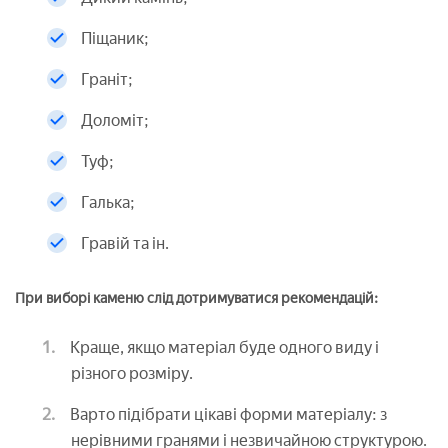
Піщаник;
Граніт;
Доломіт;
Туф;
Галька;
Гравій та ін.
При виборі каменю слід дотримуватися рекомендацій:
Краще, якщо матеріал буде одного виду і
різного розміру.
Варто підібрати цікаві форми матеріалу: з
нерівними гранями і незвичайною структурою.