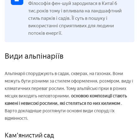
Філософія фен-шуй зародилася в Китаї 6
тис.років тому і впливала на ландшафтний
стиль парків і садів. Її суть в пошуку і
використанні сприятливих для людини
потоків енергії.
Види альпінаріїв
Альпінарії споруджують в садах, скверах, на газонах. Вони
можуть бути різними за стилем оформлення, розміром, виду і
кліматичних переваг рослин. Тому альпійські гірки в різних
місцях виходять неповторними.
основою композиції стають
камені і невисокі рослини, які стеляться по них килимом
.
Варто докладніше розглянути основні види споруд і їх
відмінності.
Кам'янистий сад