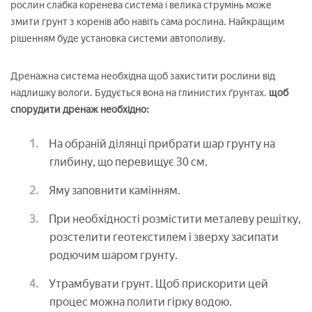
рослин слабка коренева система і велика струмінь може
змити грунт з коренів або навіть сама рослина. Найкращим
рішенням буде установка системи автополиву.
Дренажна система необхідна щоб захистити рослини від
надлишку вологи. Будується вона на глинистих ґрунтах.
щоб
спорудити дренаж необхідно:
На обраній ділянці прибрати шар грунту на
глибину, що перевищує 30 см.
Яму заповнити камінням.
При необхідності розмістити металеву решітку,
розстелити геотекстилем і зверху засипати
родючим шаром грунту.
Утрамбувати грунт. Щоб прискорити цей
процес можна полити гірку водою.