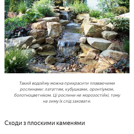
Такий водойму можна прикрасити плаваючими
рослинами: лататтям, кубушками, оронтіумом,
болотноцветніком. Ці рослини не морозостійкі, тому
на зиму їх слід заховати.
Сходи з плоскими каменями