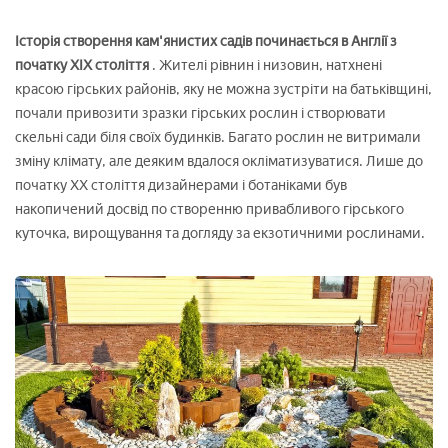
Історія створення кам'янистих садів починається в Англії з
початку XIX століття
. Жителі рівнин і низовин, натхнені
красою гірських районів, яку не можна зустріти на батьківщині,
почали привозити зразки гірських рослин і створювати
скельні сади біля своїх будинків. Багато рослин не витримали
зміну клімату, але деяким вдалося окліматизуватися. Лише до
початку XX століття дизайнерами і ботаніками був
накопичений досвід по створенню привабливого гірського
куточка, вирощування та догляду за екзотичними рослинами.