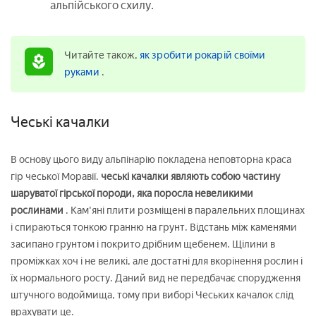
альпійського схилу.
Читайте також,
як зробити рокарій своїми
руками
.
Чеські качалки
В основу цього виду альпінарію покладена неповторна краса
гір чеської Моравії.
чеські качалки являють собою частину
шаруватої гірської породи, яка поросла невеликими
рослинами
. Кам'яні плити розміщені в паралельних площинах
і спираються тонкою гранню на грунт. Відстань між каменями
засипано грунтом і покрито дрібним щебенем. Щілини в
проміжках хоч і не великі, але достатні для вкорінення рослин і
їх нормального росту. Даний вид не передбачає спорудження
штучного водоймища, тому при виборі Чеських качалок слід
врахувати це.