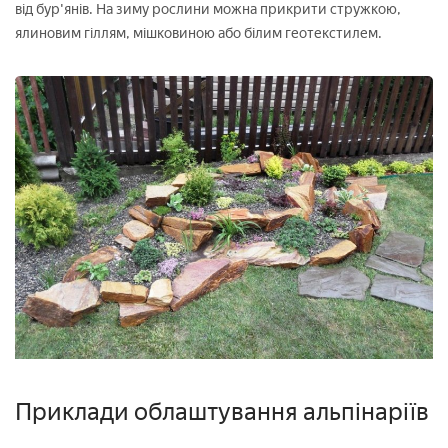
від бур'янів. На зиму рослини можна прикрити стружкою,
ялиновим гіллям, мішковиною або білим геотекстилем.
Приклади облаштування альпінаріїв