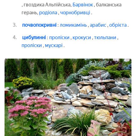
, гвоздика Альпійська,
Барвінок
, балканська
герань,
родіола
,
чорнобривці
.
почвопокривні
:
ломикамінь
,
арабис
,
обрієта
.
цибулинні
:
проліски
,
крокуси
,
тюльпани
,
проліски
,
мускарі
.