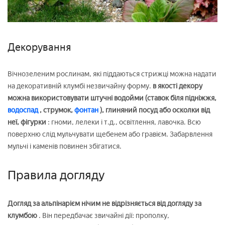
Декорування
Вічнозеленим рослинам, які піддаються стрижці можна надати
на декоративній клумбі незвичайну форму.
в якості декору
можна використовувати штучні водойми (ставок біля підніжжя,
водоспад
, струмок,
фонтан
), глиняний посуд або осколки від
неї, фігурки
: гноми, лелеки і т.д., освітлення, лавочка. Всю
поверхню слід мульчувати щебенем або гравієм. Забарвлення
мульчі і каменів повинен збігатися.
Правила догляду
Догляд за альпінарієм нічим не відрізняється від догляду за
клумбою
. Він передбачає звичайні дії: прополку,