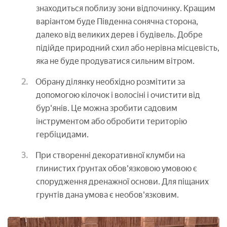
знаходиться поблизу зони відпочинку. Кращим
варіантом буде Південна сонячна сторона,
далеко від великих дерев і будівель. Добре
підійде природний схил або нерівна місцевість,
яка не буде продуватися сильним вітром.
Обрану ділянку необхідно розмітити за
допомогою кілочок і волосіні і очистити від
бур'янів. Це можна зробити садовим
інструментом або обробити територію
гербіцидами.
При створенні декоративної клумби на
глинистих ґрунтах обов'язковою умовою є
спорудження дренажної основи. Для піщаних
грунтів дана умова є необов'язковим.