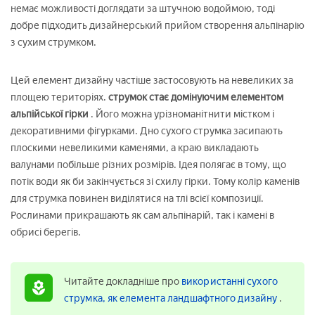
немає можливості доглядати за штучною водоймою, тоді
добре підходить дизайнерський прийом створення альпінарію
з сухим струмком.
Цей елемент дизайну частіше застосовують на невеликих за
площею територіях.
струмок стає домінуючим елементом
альпійської гірки
. Його можна урізноманітнити містком і
декоративними фігурками. Дно сухого струмка засипають
плоскими невеликими каменями, а краю викладають
валунами побільше різних розмірів. Ідея полягає в тому, що
потік води як би закінчується зі схилу гірки. Тому колір каменів
для струмка повинен виділятися на тлі всієї композиції.
Рослинами прикрашають як сам альпінарій, так і камені в
обрисі берегів.
Читайте докладніше про
використанні сухого
струмка, як елемента ландшафтного дизайну
.