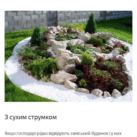
З сухим струмком
Якщо господарі рідко відвідують заміський будинок і у них