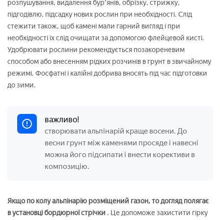
розпушування, видалення бур'янів, обрізку, стрижку,
підгодівлю, підсадку нових рослин при необхідності. Слід
стежити також, щоб камені мали гарний вигляд і при
необхідності їх слід очищати за допомогою флейцевой кисті.
Удобрювати рослини рекомендується позакореневим
способом або внесенням рідких розчинів в грунт в звичайному
режимі. Фосфатні і калійні добрива вносять під час підготовки
до зими.
важливо!
створювати альпінарій краще восени. До
весни грунт між каменями просяде і навесні
можна його підсипати і внести корективи в
композицію.
Якщо по колу альпінарію розміщений газон, то догляд полягає
в установці бордюрної стрічки
. Це допоможе захистити гірку