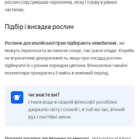
рослин слід сумішшю чорнозему, піску і торфу в рівних
частинах.
Підбір і висадка рослин
Рослини для альпійської гірки підбирають невибагливі
, які
можуть переносити як палюче сонце, так і рясні опади. Клумба
не втрачатиме декоративність, якщо при посадці рослин
підбирати їх з різним періодом цвітіння. Вічнозелені і хвойні
екземпляри прикрасять її навіть в зимовий період.
чи знаєте ви?
стихія води в східній філософії уособлює
дзеркало світу і спокій і, в той же час, вічний
рух і постійні зміни.
Порядок посадки: від великих до менших
. Низькорослі варто