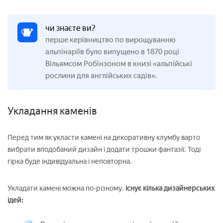
чи знаєте ви?
перше керівництво по вирощуванню
альпінаріїв було випущено в 1870 році
Вільямсом Робінзоном в книзі «альпійські
рослини для англійських садів».
Укладання каменів
Перед тим як укласти камені на декоративну клумбу варто
вибрати вподобаний дизайн і додати трошки фантазії. Тоді
гірка буде індивідуальна і неповторна.
Укладати камені можна по-різному.
існує кілька дизайнерських
ідей: