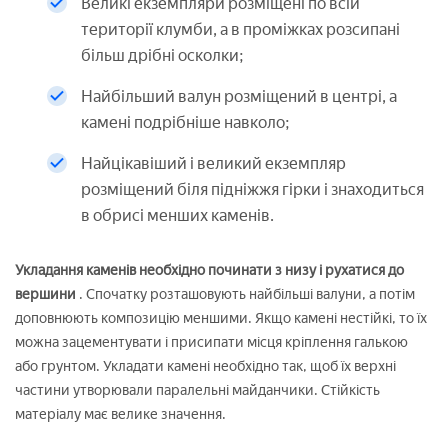
Великі екземпляри розміщені по всій
території клумби, а в проміжках розсипані
більш дрібні осколки;
Найбільший валун розміщений в центрі, а
камені подрібніше навколо;
Найцікавіший і великий екземпляр
розміщений біля підніжжя гірки і знаходиться
в обрисі менших каменів.
Укладання каменів необхідно починати з низу і рухатися до
вершини
. Спочатку розташовують найбільші валуни, а потім
доповнюють композицію меншими. Якщо камені нестійкі, то їх
можна зацементувати і присипати місця кріплення галькою
або грунтом. Укладати камені необхідно так, щоб їх верхні
частини утворювали паралельні майданчики. Стійкість
матеріалу має велике значення.