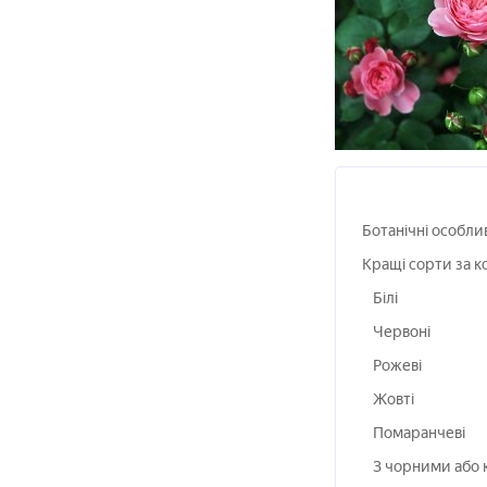
Ботанічні особли
Кращі сорти за 
Білі
Червоні
Рожеві
Жовті
Помаранчеві
З чорними або 