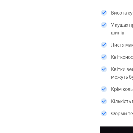
Висота ку
У кущах п
шипів.
Листя маю
Квітконос
Квітки ве
можуть бу
Крім коль
Кількість
Форми теж 