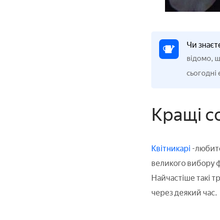
Чи знаєт
відомо, щ
сьогодні 
Кращі с
Квітникарі
-любите
великого вибору ф
Найчастіше такі т
через деякий час.