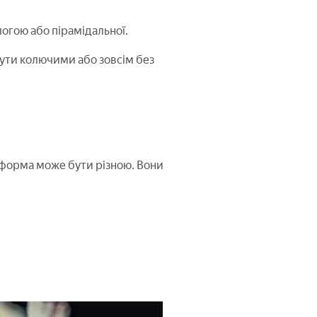
огою або пірамідальної.
 бути колючими або зовсім без
і форма може бути різною. Вони