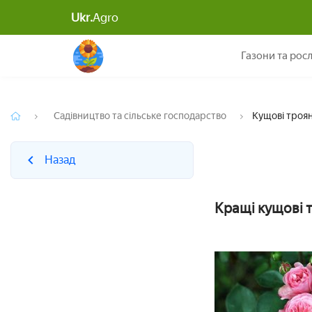
Ukr.
Agro
Назад
Газони та рос
Садівництво та сільське господарство
Кущові троян
Назад
Кращі кущові т