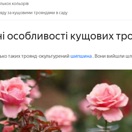
лькох кольорів
яду за кущовими трояндами в саду
ні особливості кущових тр
ько таких троянд-окультурений
шипшина
. Вони вийшли шля