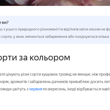
е ви?
о з усього природного різноманіття відтінків квіти ніколи не ф
є сорти, у яких змінюється забарвлення або поєднуються кілька в
орти за кольором
лі цінують різні сорти кущових троянд не менше, ніж профе
орм, ароматів і забарвлень дачників приваблює досить легк
роянди цвітуть з
червня
по вересень, іноді відбувається нав