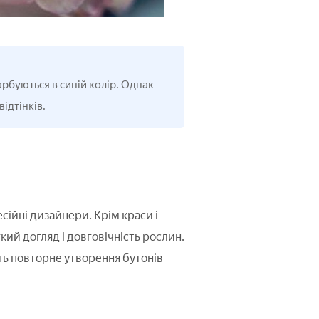
арбуються в синій колір. Однак
ідтінків.
сійні дизайнери. Крім краси і
ий догляд і довговічність рослин.
іть повторне утворення бутонів