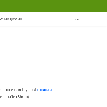
тний дизайн
ідносить всі кущові
троянди
пи шраби (Shrub).