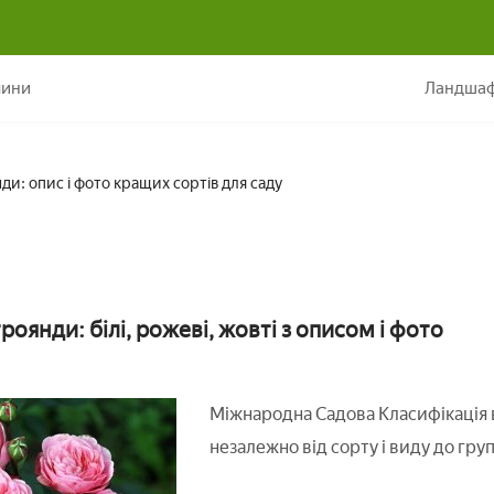
Кущові троянди: опис і фото кращих сортів для саду
лини
Ландшаф
ди: опис і фото кращих сортів для саду
роянди: білі, рожеві, жовті з описом і фото
Міжнародна Садова Класифікація в
незалежно від сорту і виду до гру