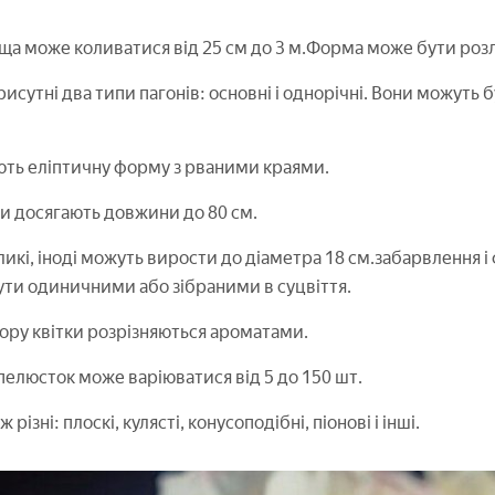
ща може коливатися від 25 см до 3 м.Форма може бути розл
рисутні два типи пагонів: основні і однорічні. Вони можуть
ть еліптичну форму з рваними краями.
и досягають довжини до 80 см.
ликі, іноді можуть вирости до діаметра 18 см.забарвлення 
ти одиничними або зібраними в суцвіття.
ору квітки розрізняються ароматами.
 пелюсток може варіюватися від 5 до 150 шт.
різні: плоскі, кулясті, конусоподібні, піонові і інші.