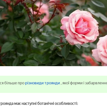
ся більше про
різновиди троянди
, якої форми і забарвленн
оянда має наступні ботанічні особливості: