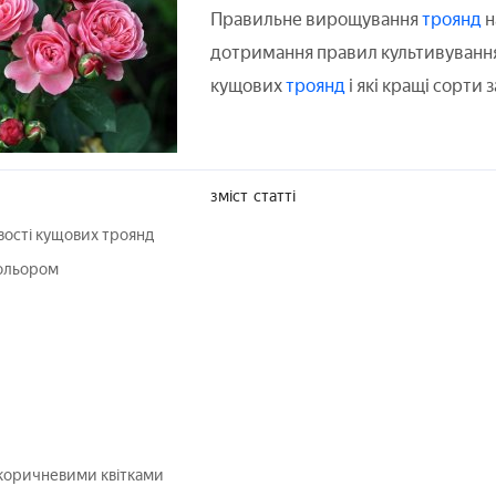
Правильне вирощування
троянд
н
дотримання правил культивування.
кущових
троянд
і які кращі сорти 
зміст
статті
вості кущових троянд
кольором
коричневими квітками