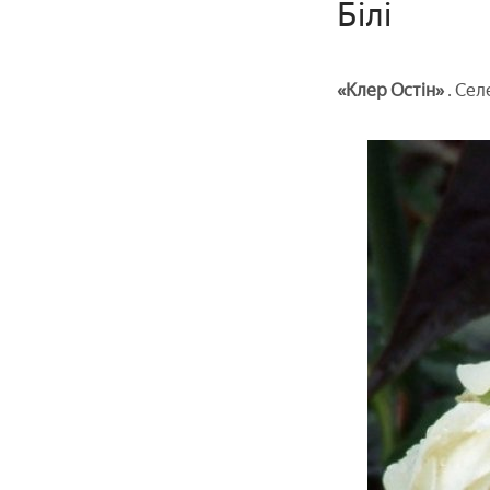
Білі
«Клер Остін»
. Сел