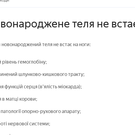
аходи
вонароджене теля не встає
 новонароджений теля не встає на ноги:
рівень гемоглобіну;
инений шлунково-кишкового тракту;
 функцій серця (в'ялість міокарда);
 в матці корови;
патології опорно-рухового апарату;
боті нервової системи;