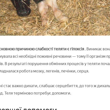
сновною причиною слабкості теляти є гіпоксія
. Виникає вона
мувала всі необхідні поживні речовини — тому її організм п
ів. В результаті порушення обмінних процесів у теляти поча
адналася робота мозку, легенів, печінки, серця.
ині стає важко дихати, слабшає серцебиття, до того ж дихал
д. Теля терміново потребує допомоги.