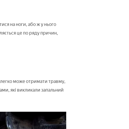
ся на ноги, або ж у нього
ляється це по ряду причин,
 легко може отримати травму,
бами, які викликали запальний