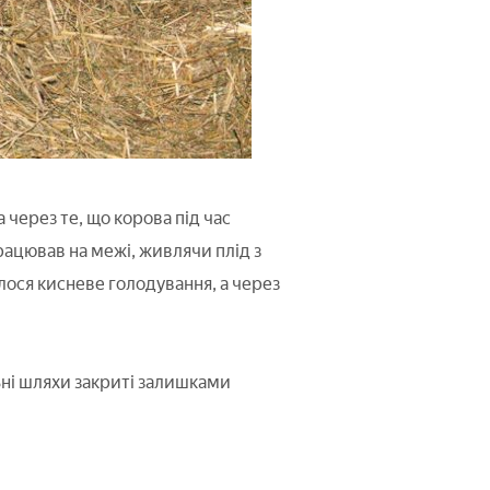
 через те, що корова під час
рацював на межі, живлячи плід з
лося кисневе голодування, а через
ьні шляхи закриті залишками