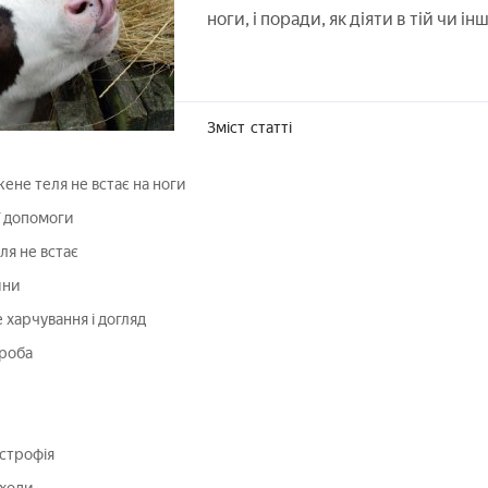
ноги, і поради, як діяти в тій чи інш
Зміст
статті
не теля не встає на ноги
 допомоги
ля не встає
ини
харчування і догляд
ороба
строфія