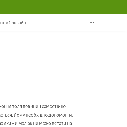
тний дизайн
ження теля повинен самостійно
ається, йому необхідно допомогти.
 за якими малюк не може встати на