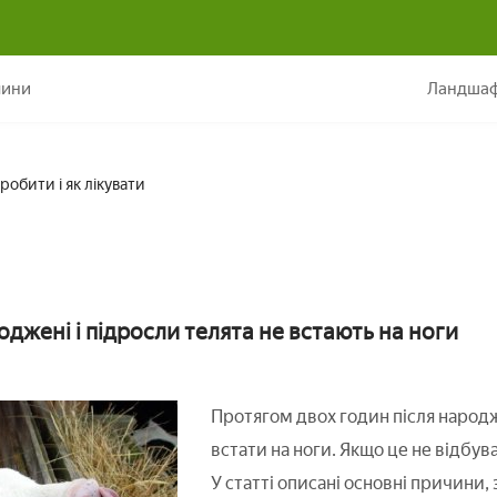
Теля не встає на ноги: причини, що робити і як лікувати
лини
Ландшаф
робити і як лікувати
джені і підросли телята не встають на ноги
Протягом двох годин після народ
встати на ноги. Якщо це не відбув
У статті описані основні причини,