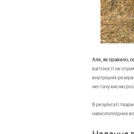
Але, як правило, о
вагітності не отри
внутрішніх резерв
нестачу кисню розл
В результаті твар
навколоплідних во