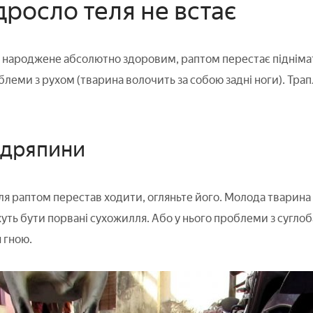
дросло теля не встає
я, народжене абсолютно здоровим, раптом перестає піднімати
леми з рухом (тварина волочить за собою задні ноги). Трап
одряпини
я раптом перестав ходити, огляньте його. Молода тварина
жуть бути порвані сухожилля. Або у нього проблеми з сугло
 гною.