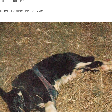
важкі пологи;
инені пелюстки легких.