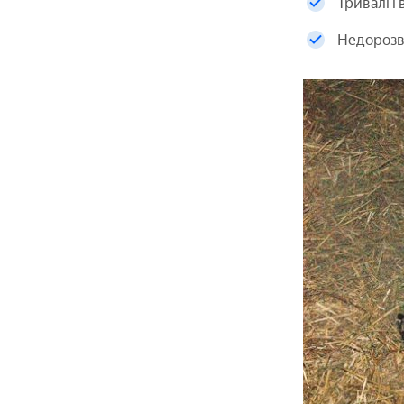
Тривалі і 
Недорозв