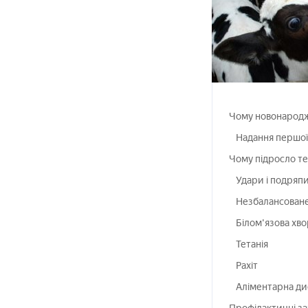
Чому новонародже
Надання першої
Чому підросло те
Удари і подряп
Незбалансоване 
Білом'язова хв
Тетанія
Рахіт
Аліментарна ди