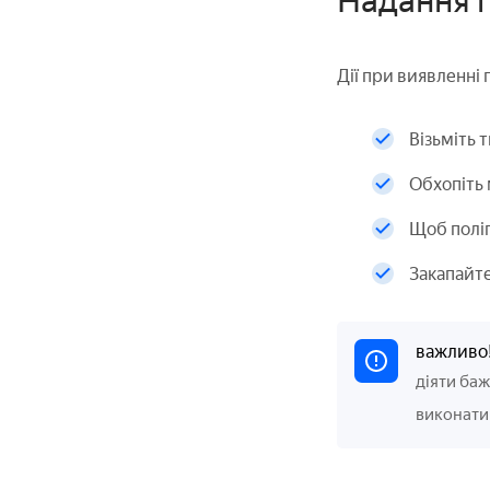
Надання 
Дії при виявленні г
Візьміть т
Обхопіть 
Щоб поліп
Закапайте
важливо
діяти баж
виконати