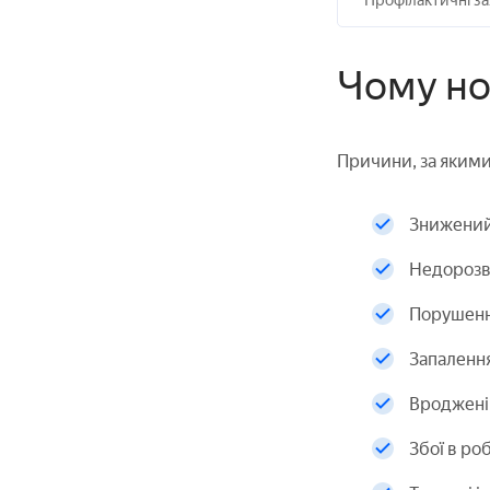
Профілактичні з
Чому но
Причини, за якими
Знижений 
Недорозв
Порушення
Запалення
Вроджені 
Збої в ро