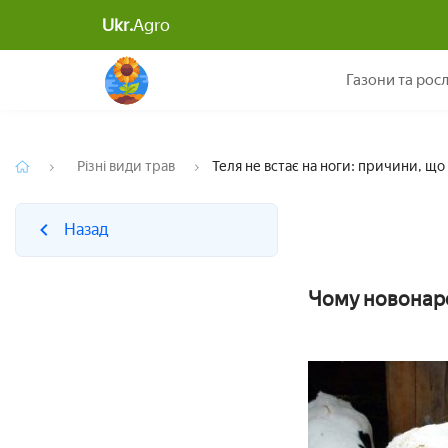
Ukr.
Agro
Назад
Газони та рос
Різні види трав
Теля не встає на ноги: причини, що 
Назад
Чому новонаро