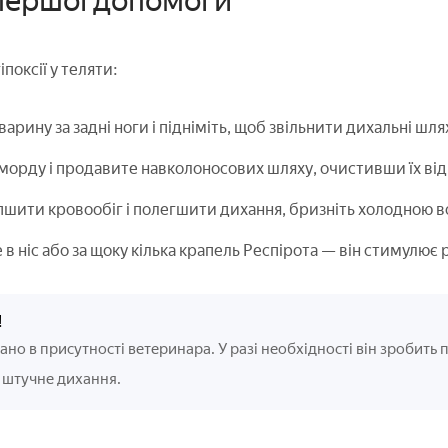
першої допомоги
іпоксії у теляти:
варину за задні ноги і підніміть, щоб звільнити дихальні шля
морду і продавите навколоносових шляху, очистивши їх від
шити кровообіг і полегшити дихання, бризніть холодною в
 в ніс або за щоку кілька крапель Респірота — він стимулює 
!
ано в присутності ветеринара. У разі необхідності він зробить
 штучне дихання.