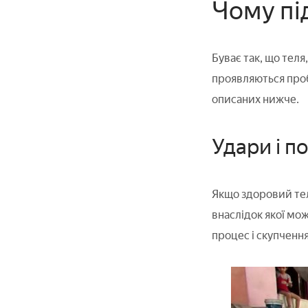
Чому пі
Буває так, що тел
проявляються проб
описаних нижче.
Удари і п
Якщо здоровий тел
внаслідок якої мо
процес і скупчення