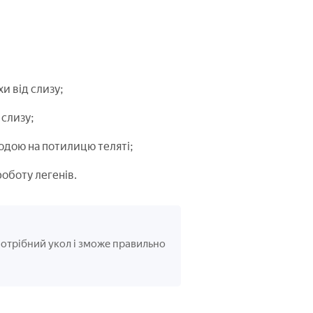
хи від слизу;
 слизу;
одою на потилицю теляті;
роботу легенів.
 потрібний укол і зможе правильно