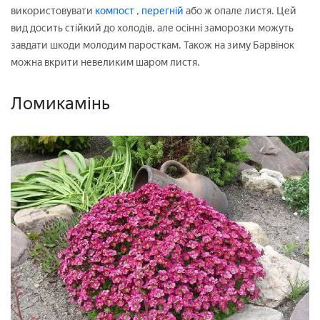
використовувати
компост
,
перегній
або ж опале листя. Цей
вид досить стійкий до холодів, але осінні заморозки можуть
завдати шкоди молодим паросткам. Також на зиму Барвінок
можна вкрити невеликим шаром листя.
Ломикамінь