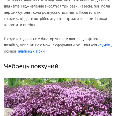
Також необхідно вносити підживлення зі спеціальних добавок
для квітів. Підживлення вносяться три рази: навесні, при появі
перших бутонів і коли розпускаються квіти. Після того як
гвоздика відцвіте потрібно акуратно зрізати головки, і трохи
вкоротити стебла.
Гвоздика є ідеальним багаторічником для ландшафтного
дизайну, оскільки нею можна оформляти різні квіткові
клумби
,
рокарії і
альпійські гірки
.
Чебрець повзучий