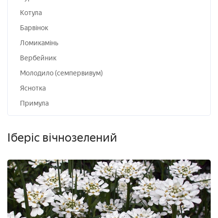
Котула
Барвінок
Ломикамінь
Вербейник
Молодило (семпервивум)
Яснотка
Примула
Іберіс вічнозелений