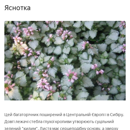
Яснотка
Цей багаторічник поширений в Центральній Європі і в Сибіру.
Довгі лежачі стебла глухої кропиви утворюють суцільний
зелений "килим". Листя має серцеподібну основу, а зверху