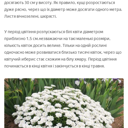
досягають 30 см у висоту. Як правило, кущі розростаються
дуже рясно, через що їх діаметр може досягати одного метра.
Листя вічнозелені, шкірясті.
У період цвітіння розпускаються білі квіти діаметром
приблизно 1,5 см.незважаючи на такі маленькі розміри,
кількість квіток досить велике. Тільки на одній рослині
одночасно може розвиватися близько тисячі квіток, через що
квітучий иберис стає схожим на білу хмару. Період цвітіння
починається в кінці квітня і закінчується в кінці травня.