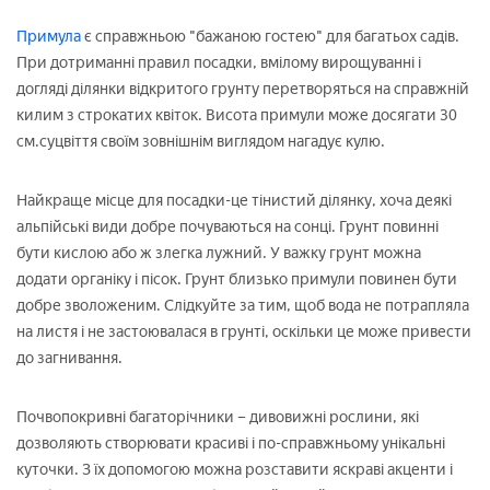
Примула
є справжньою "бажаною гостею" для багатьох садів.
При дотриманні правил посадки, вмілому вирощуванні і
догляді ділянки відкритого грунту перетворяться на справжній
килим з строкатих квіток. Висота примули може досягати 30
см.суцвіття своїм зовнішнім виглядом нагадує кулю.
Найкраще місце для посадки-це тінистий ділянку, хоча деякі
альпійські види добре почуваються на сонці. Грунт повинні
бути кислою або ж злегка лужний. У важку грунт можна
додати органіку і пісок. Грунт близько примули повинен бути
добре зволоженим. Слідкуйте за тим, щоб вода не потрапляла
на листя і не застоювалася в грунті, оскільки це може привести
до загнивання.
Почвопокривні багаторічники – дивовижні рослини, які
дозволяють створювати красиві і по-справжньому унікальні
куточки. З їх допомогою можна розставити яскраві акценти і