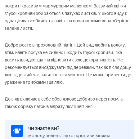
покриті красивим мармуровим малюнком. Зазвичай квітки
глухої кропиви збираються в пазухах листків. У цього виду є
одна цікава особливість-навіть на початку зими вона зберігає
зелене листя.
Добре росте в прохолодній півтіні. Цей вид любить вологу,
втім, навіть посуха не сильно шкодить глухої кропиви, яка
досить швидко здатна відновити свою декоративність. Не
рекомендується висаджувати під деревами, так як після дощу
листя довгий час залишається мокрою. Це може привести до
ураження грибками і цвіллю.
Догляд включає в себе обов'язкове добриво перегноєм, а
також обрізку пагонів відразу після цвітіння.
чи знаєте ви?
молоду зелень глухої кропиви можна