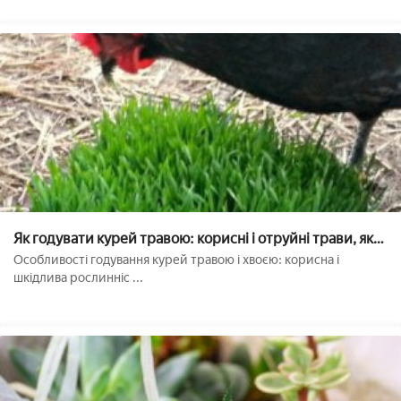
Як годувати курей травою: корисні і отруйні трави, як
додавати в раціон, як годувати курчат
Особливості годування курей травою і хвоєю: корисна і
шкідлива рослинніс ...