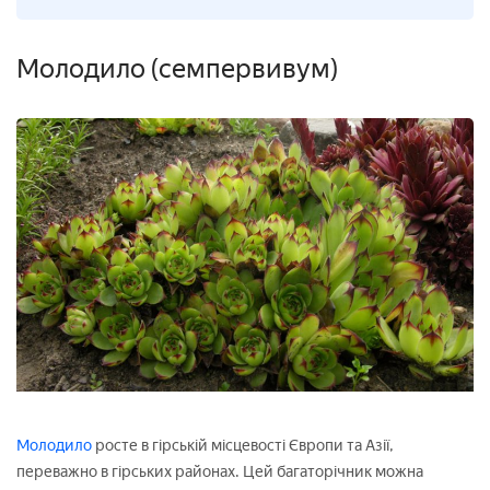
Молодило (семпервивум)
Молодило
росте в гірській місцевості Європи та Азії,
переважно в гірських районах. Цей багаторічник можна