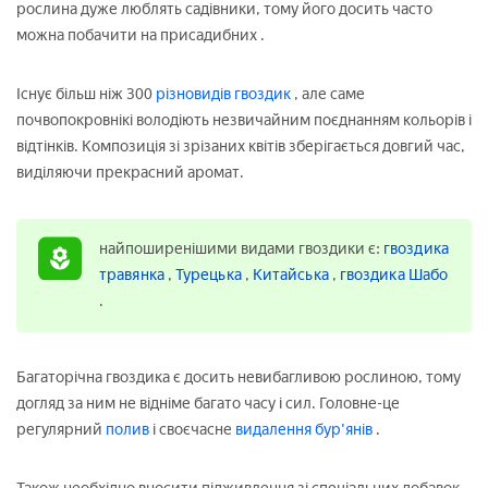
рослина дуже люблять садівники, тому його досить часто
можна побачити на присадибних
.
Існує більш ніж 300
різновидів гвоздик
, але саме
почвопокровнікі володіють незвичайним поєднанням кольорів і
відтінків. Композиція зі зрізаних квітів зберігається довгий час,
виділяючи прекрасний аромат.
найпоширенішими видами гвоздики є:
гвоздика
травянка
,
Турецька
,
Китайська
,
гвоздика Шабо
.
Багаторічна гвоздика є досить невибагливою рослиною, тому
догляд за ним не відніме багато часу і сил. Головне-це
регулярний
полив
і своєчасне
видалення бур'янів
.