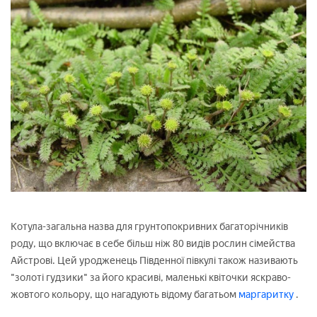
Котула-загальна назва для грунтопокривних багаторічників
роду, що включає в себе більш ніж 80 видів рослин сімейства
Айстрові. Цей уродженець Південної півкулі також називають
"золоті гудзики" за його красиві, маленькі квіточки яскраво-
жовтого кольору, що нагадують відому багатьом
маргаритку
.