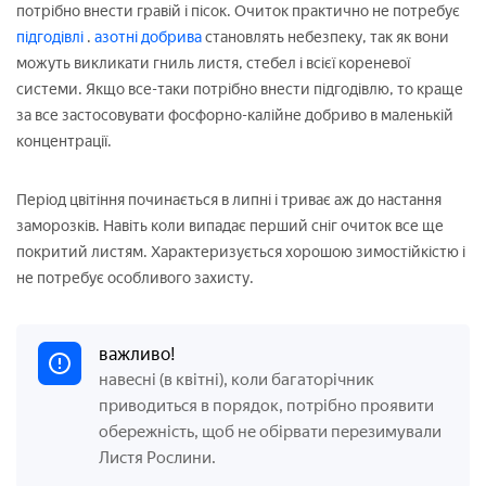
потрібно внести гравій і пісок. Очиток практично не потребує
підгодівлі
.
азотні добрива
становлять небезпеку, так як вони
можуть викликати гниль листя, стебел і всієї кореневої
системи. Якщо все-таки потрібно внести підгодівлю, то краще
за все застосовувати фосфорно-калійне добриво в маленькій
концентрації.
Період цвітіння починається в липні і триває аж до настання
заморозків. Навіть коли випадає перший сніг очиток все ще
покритий листям. Характеризується хорошою зимостійкістю і
не потребує особливого захисту.
важливо!
навесні (в квітні), коли багаторічник
приводиться в порядок, потрібно проявити
обережність, щоб не обірвати перезимували
Листя Рослини.