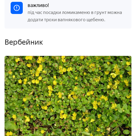
важливо!
під час посадки ломикаменю в грунт можна
додати трохи вапнякового щебеню.
Вербейник