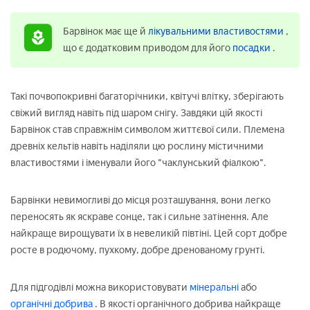
Барвінок має ще й
лікувальними властивостями
,
що є додатковим приводом для його
посадки
.
Такі почвопокривні багаторічники, квітучі влітку, зберігають
свіжий вигляд навіть під шаром снігу. Завдяки цій якості
Барвінок став справжнім символом життєвої сили. Племена
древніх кельтів навіть наділяли цю рослину містичними
властивостями і іменували його "чаклунський фіалкою".
Барвінки невимогливі до місця розташування, вони легко
переносять як яскраве сонце, так і сильне затінення. Але
найкраще вирощувати їх в невеликій півтіні. Цей сорт добре
росте в родючому, пухкому, добре дренованому грунті.
Для підгодівлі можна використовувати
мінеральні
або
органічні добрива
. В якості органічного добрива найкраще