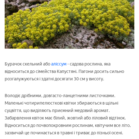
Бурачок скельний або
аліссум
- садова рослина, яка
відноситься до сімейства Капустяні. Пагони досить сильно
розгалужуються і здатні досягати 30 см у висоту.
Володіє дрібними, довгасто-ланцетними листочками.
Маленькі чотирипелюсткові квітки збираються в щільні
суцвіття, що виділяють приємний медовий аромат.
Забарвлення квіток має білий, жовтий або ліловий відтінок.
Відноситься до почвопокровним рослинам, квітучим все літо,
зазвичай це починається в травні і триває до пізньої осені.