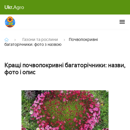
Ukr.
Agro
Почвопокривні багаторічники: фото з назвою
Газони та рослини
Почвопокривні
багаторічники: фото з назвою
Кращі почвопокривні багаторічники: назви,
фото і опис