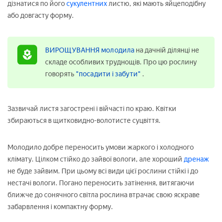
дізнатися по його
сукулентних
листю, які мають яйцеподібну
або довгасту форму.
ВИРОЩУВАННЯ молодила
на дачній ділянці не
складе особливих труднощів. Про цю рослину
говорять
"посадити і забути"
.
Зазвичай листя загострені і війчасті по краю. Квітки
збираються в щитковидно-волотисте суцвіття.
Молодило добре переносить умови жаркого і холодного
клімату. Цілком стійко до зайвої вологи, але хороший
дренаж
не буде зайвим. При цьому всі види цієї рослини стійкі і до
нестачі вологи. Погано переносить затінення, витягаючи
ближче до сонячного світла рослина втрачає свою яскраве
забарвлення і компактну форму.