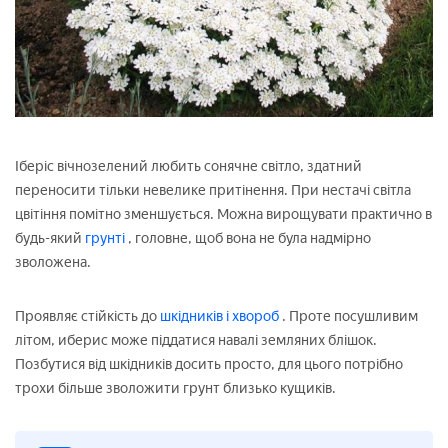
Іберіс вічнозелений любить сонячне світло, здатний
переносити тільки невелике притінення. При нестачі світла
цвітіння помітно зменшується. Можна вирощувати практично в
будь-який
грунті
, головне, щоб вона не була надмірно
зволожена.
Проявляє стійкість до
шкідників і хвороб
. Проте посушливим
літом, иберис може піддатися навалі земляних блішок.
Позбутися від шкідників досить просто, для цього потрібно
трохи більше зволожити грунт близько кущиків.