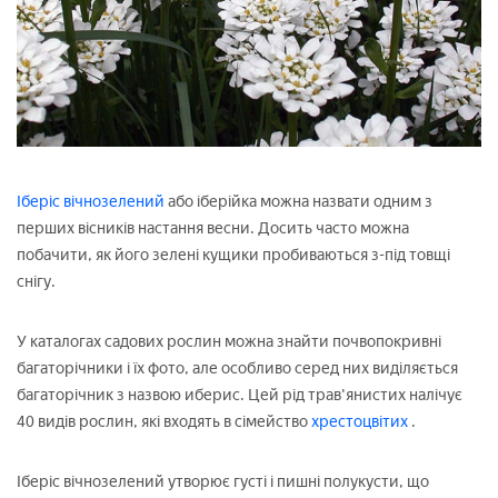
Іберіс вічнозелений
або іберійка можна назвати одним з
перших вісників настання весни. Досить часто можна
побачити, як його зелені кущики пробиваються з-під товщі
снігу.
У каталогах садових рослин можна знайти почвопокривні
багаторічники і їх фото, але особливо серед них виділяється
багаторічник з назвою иберис. Цей рід трав'янистих налічує
40 видів рослин, які входять в сімейство
хрестоцвітих
.
Іберіс вічнозелений утворює густі і пишні полукусти, що