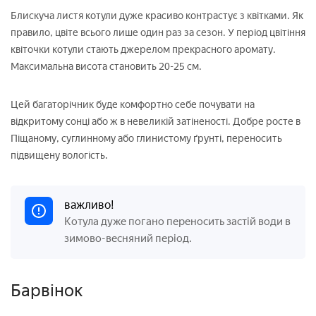
Блискуча листя котули дуже красиво контрастує з квітками. Як
правило, цвіте всього лише один раз за сезон. У період цвітіння
квіточки котули стають джерелом прекрасного аромату.
Максимальна висота становить 20-25 см.
Цей багаторічник буде комфортно себе почувати на
відкритому сонці або ж в невеликій затіненості. Добре росте в
Піщаному, суглинному або глинистому ґрунті, переносить
підвищену вологість.
важливо!
Котула дуже погано переносить застій води в
зимово-весняний період.
Барвінок