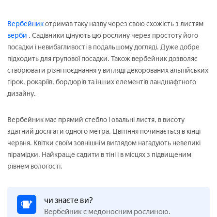
Вербейник
отримав таку назву через свою схожість з листям
верби
. Садівники цінують цю рослину через простоту його
посадки і невибагливості в подальшому догляді. Дуже добре
підходить для групової посадки. Також вербейник дозволяє
створювати різні поєднання у вигляді декорованих альпійських
гірок, рокаріїв, бордюрів та інших елементів ландшафтного
дизайну.
Вербейник має прямий стебло і овальні листя, в висоту
здатний досягати одного метра. Цвітіння починається в кінці
червня. Квітки своїм зовнішнім виглядом нагадують невеликі
пірамідки. Найкраще садити в тіні і в місцях з підвищеним
рівнем вологості.
чи знаєте ви?
Вербейник є медоносним рослиною.