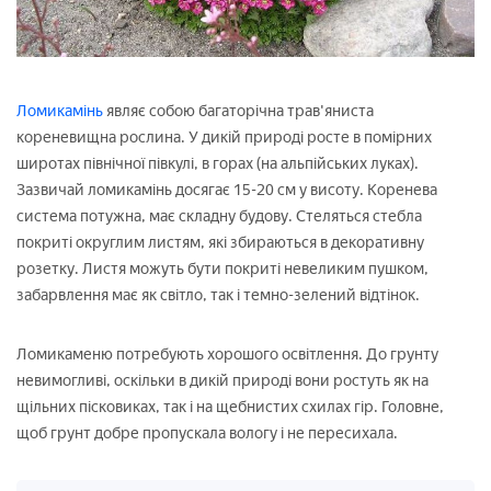
Ломикамінь
являє собою багаторічна трав'яниста
кореневищна рослина. У дикій природі росте в помірних
широтах північної півкулі, в горах (на альпійських луках).
Зазвичай ломикамінь досягає 15-20 см у висоту. Коренева
система потужна, має складну будову. Стеляться стебла
покриті округлим листям, які збираються в декоративну
розетку. Листя можуть бути покриті невеликим пушком,
забарвлення має як світло, так і темно-зелений відтінок.
Ломикаменю потребують хорошого освітлення. До грунту
невимогливі, оскільки в дикій природі вони ростуть як на
щільних пісковиках, так і на щебнистих схилах гір. Головне,
щоб грунт добре пропускала вологу і не пересихала.