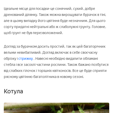
Ідеальне місце для посадки-це сонячний, сухий, добре
дренований ділянку. Також можна вирощувати бурачок в тіні,
але в цьому випадку його цвітіння буде незначним. Для цього
сорту придатні нейтральні або ж слаболужні грунту. Головне,
щоб грунт не був перезволожений.
Догляд за бурачком досить простий, так як цей багаторічник
вельми невибагливий. Догляд включає в себе своєчасну
обрізку і
стрижку
. Навесні необхідно видалити обламані
стебла і все засохлі частини рослини. Також бажано позбутися
від слабких гілочок і торішніх квітконосів. Все це буде сприяти
рясному цвітінню багатолітника в новому сезоні.
Котула