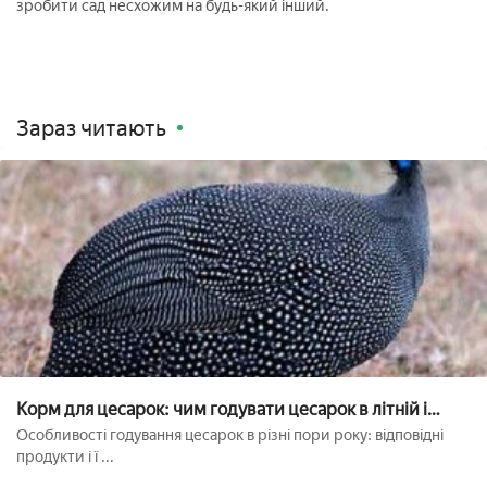
зробити сад несхожим на будь-який інший.
Зараз читають
Корм для цесарок: чим годувати цесарок в літній і
зимовий період
Особливості годування цесарок в різні пори року: відповідні
продукти і ї ...