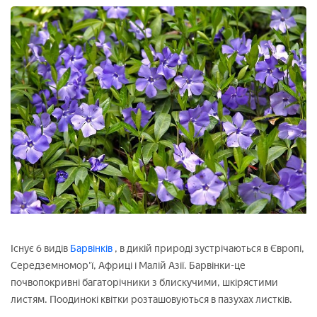
Існує 6 видів
Барвінків
, в дикій природі зустрічаються в Європі,
Середземномор'ї, Африці і Малій Азії. Барвінки-це
почвопокривні багаторічники з блискучими, шкірястими
листям. Поодинокі квітки розташовуються в пазухах листків.