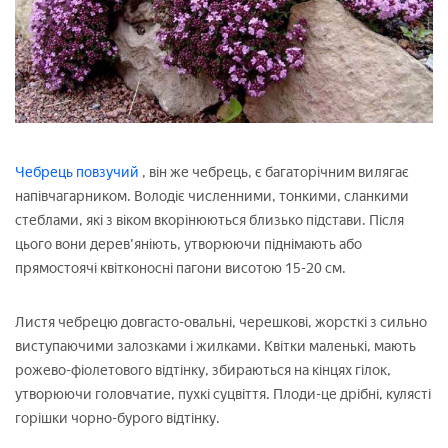
Чебрець повзучий
, він же чебрець, є багаторічним вилягає
напівчагарником. Володіє численними, тонкими, сланкими
стеблами, які з віком вкорінюються близько підстави. Після
цього вони дерев'яніють, утворюючи піднімають або
прямостоячі квітконосні пагони висотою 15-20 см.
Листя чебрецю довгасто-овальні, черешкові, жорсткі з сильно
виступаючими залозками і жилками. Квітки маленькі, мають
рожево-фіолетового відтінку, збираються на кінцях гілок,
утворюючи головчатие, пухкі суцвіття. Плоди-це дрібні, кулясті
горішки чорно-бурого відтінку.