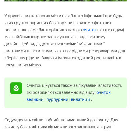
У друкованих каталогах міститься багато інформації про будь-
яких грунтопокривних багаторічників разом з фото цих
рослин, але саме багаторічник з назвою
очиток
(він же седум)
має найбільш широке застосування в ландшафтному
дизайні.Цей вид відрізняється своїми" м'ясистими "
листовими пластинками, які є своєрідними резервуарами для
зберігання рідини. Завдяки їм очиток здатний рости навіть в
посушливих місцях.
Очиток цінується також за лікувальні властивості,
які розрізняються залежно від виду:
очиток
великий
,
пурпурний
і
видатний
.
Седум досить світлолюбний, невимогливий до грунту. Для
захисту багатолітника від можливого загнивання в грунт