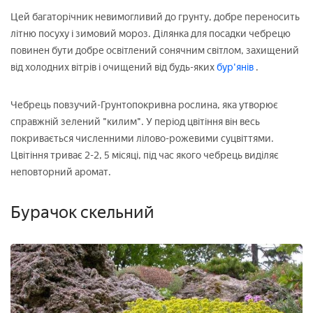
Цей багаторічник невимогливий до грунту, добре переносить
літню посуху і зимовий мороз. Ділянка для посадки чебрецю
повинен бути добре освітлений сонячним світлом, захищений
від холодних вітрів і очищений від будь-яких
бур'янів
.
Чебрець повзучий-Грунтопокривна рослина, яка утворює
справжній зелений "килим". У період цвітіння він весь
покривається численними лілово-рожевими суцвіттями.
Цвітіння триває 2-2, 5 місяці, під час якого чебрець виділяє
неповторний аромат.
Бурачок скельний