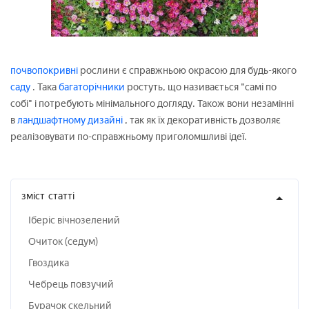
почвопокривні
рослини є справжньою окрасою для будь-якого
саду
. Така
багаторічники
ростуть, що називається "самі по
собі" і потребують мінімального догляду. Також вони незамінні
в
ландшафтному дизайні
, так як їх декоративність дозволяє
реалізовувати по-справжньому приголомшливі ідеї.
зміст
статті
Іберіс вічнозелений
Очиток (седум)
Гвоздика
Чебрець повзучий
Бурачок скельний