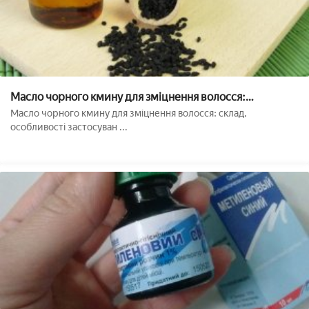
Масло чорного кмину для зміцнення волосся:
особливості застосування, корисні властивості, для
Масло чорного кмину для зміцнення волосся: склад,
зростання бороди, від сивини, фото
особливості застосуван ...