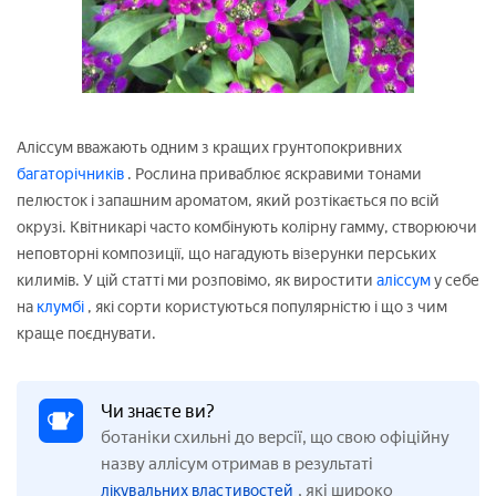
Аліссум вважають одним з кращих грунтопокривних
багаторічників
. Рослина приваблює яскравими тонами
пелюсток і запашним ароматом, який розтікається по всій
окрузі. Квітникарі часто комбінують колірну гамму, створюючи
неповторні композиції, що нагадують візерунки перських
килимів. У цій статті ми розповімо, як виростити
аліссум
у себе
на
клумбі
, які сорти користуються популярністю і що з чим
краще поєднувати.
Чи знаєте ви?
ботаніки схильні до версії, що свою офіційну
назву аллісум отримав в результаті
, які широко
лікувальних властивостей