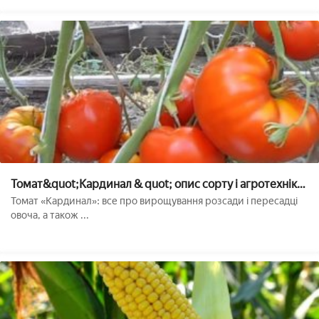
Томат&quot;Кардинал & quot; опис сорту і агротехніка
вирощування
Томат «Кардинал»: все про вирощування розсади і пересадці
овоча, а також ...