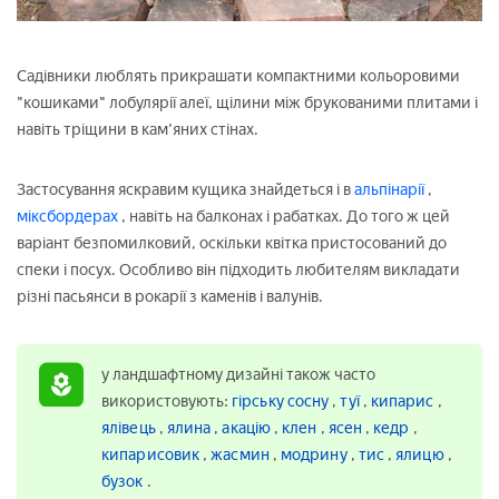
Садівники люблять прикрашати компактними кольоровими
"кошиками" лобулярії алеї, щілини між брукованими плитами і
навіть тріщини в кам'яних стінах.
Застосування яскравим кущика знайдеться і в
альпінарії
,
міксбордерах
, навіть на балконах і рабатках. До того ж цей
варіант безпомилковий, оскільки квітка пристосований до
спеки і посух. Особливо він підходить любителям викладати
різні пасьянси в рокарії з каменів і валунів.
у ландшафтному дизайні також часто
використовують:
гірську сосну
,
туї
,
кипарис
,
ялівець
,
ялина
,
акацію
,
клен
,
ясен
,
кедр
,
кипарисовик
,
жасмин
,
модрину
,
тис
,
ялицю
,
бузок
.