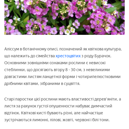
Аліссум в ботанічному описі, позначений як квіткова культура,
що належить до сімейства
хрестоцвітих
з роду Бурачок.
Основними зовнішніми ознаками рослини є невисокі
стеблинки, що досягають вгору 8 - 30 см, з невеликими
довгастими листям ланцетної форми і чотирипелюстковими
дрібними квітами, зібраними в суцвіття.
Старі паростки цієї рослини мають властивості дерев'яніти, а
листя за рахунок густої опушенности набуває димчастий
відтінок. Квіткові кисті бувають різні, але найчастіше
зустрічаються лимонні, лілові, жовті, червоні і білі тони.