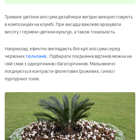
Тривале цвітіння аліссума дизайнери вигідно використовують
в композиціях на клумбі. При висадці важливо врахувати
висоту і терміни цвітіння культур, а також тональність.
Наприклад, ефектно виглядають білі кулі аліссума серед
червоних
тюльпанів
. Підбирати поєднання відтінків можна на
свій смак з однорічників і багаторічників. Мальовничо
поєднуються контрасти фіолетових (рожевих, синіх) і
пурпурних тонів.