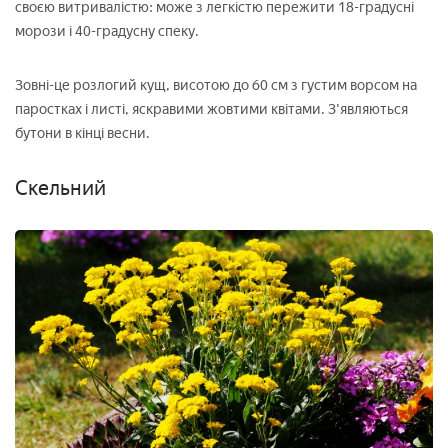
своєю витривалістю: може з легкістю пережити 18-градусні
морози і 40-градусну спеку.
Зовні-це розлогий кущ, висотою до 60 см з густим ворсом на
паростках і листі, яскравими жовтими квітами. З'являються
бутони в кінці весни.
Скельний