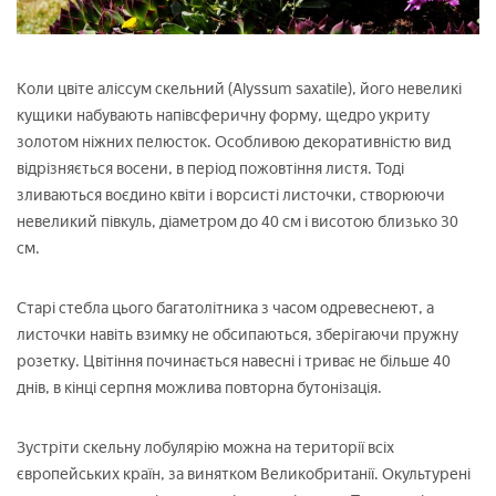
Коли цвіте аліссум скельний (Alyssum saxatile), його невеликі
кущики набувають напівсферичну форму, щедро укриту
золотом ніжних пелюсток. Особливою декоративністю вид
відрізняється восени, в період пожовтіння листя. Тоді
зливаються воєдино квіти і ворсисті листочки, створюючи
невеликий півкуль, діаметром до 40 см і висотою близько 30
см.
Старі стебла цього багатолітника з часом одревеснеют, а
листочки навіть взимку не обсипаються, зберігаючи пружну
розетку. Цвітіння починається навесні і триває не більше 40
днів, в кінці серпня можлива повторна бутонізація.
Зустріти скельну лобулярію можна на території всіх
європейських країн, за винятком Великобританії. Окультурені