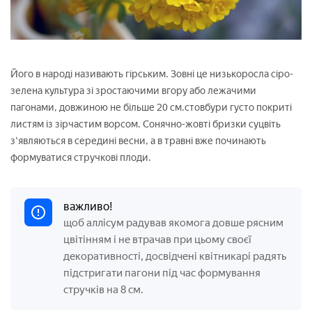
Його в народі називають гірським. Зовні це низькоросла сіро-
зелена культура зі зростаючими вгору або лежачими
пагонами, довжиною не більше 20 см.стовбури густо покриті
листям із зірчастим ворсом. Сонячно-жовті бризки суцвіть
з'являються в середині весни, а в травні вже починають
формуватися стручкові плоди.
важливо!
щоб аллісум радував якомога довше рясним
цвітінням і не втрачав при цьому своєї
декоративності, досвідчені квітникарі радять
підстригати пагони під час формування
стручків на 8 см.