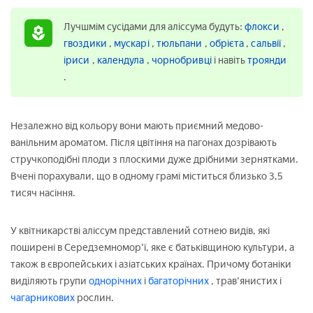
Лучшмім сусідами для аліссума будуть:
флокси
,
гвоздики
,
мускарі
,
тюльпани
,
обрієта
,
сальвії
,
іриси
,
календула
,
чорнобривці
і навіть
троянди
.
Незалежно від кольору вони мають приємний медово-
ванільним ароматом. Після цвітіння на пагонах дозрівають
стручкоподібні плоди з плоскими дуже дрібними зернятками.
Вчені порахували, що в одному грамі міститься близько 3,5
тисяч насіння.
У квітникарстві аліссум представлений сотнею видів, які
поширені в Середземномор'ї, яке є батьківщиною культури, а
також в європейських і азіатських країнах. Причому ботаніки
виділяють групи
однорічних
і
багаторічних
, трав'янистих і
чагарникових
рослин.