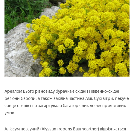
Ареалом цього різновиду бурачка є східні і Південно-східні
регіони Європи, а також західна частина Азії. Сухі вітри, пекуче
сонце степів і гір загартувало багаторічник до несприятливих
умов.
Аліссум повзучий (Alyssum repens Baumgartner) відрізняється