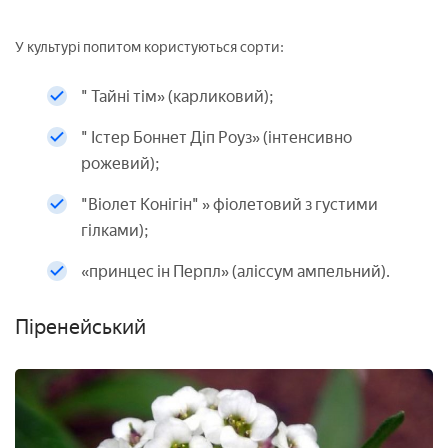
У культурі попитом користуються сорти:
" Тайні тім» (карликовий);
" Істер Боннет Діп Роуз» (інтенсивно
рожевий);
"Віолет Конігін" » фіолетовий з густими
гілками);
«принцес ін Перпл» (аліссум ампельний).
Піренейський