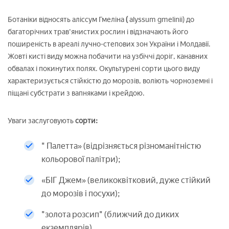
Ботаніки відносять аліссум Гмеліна
(
аlyssum gmelinii) до
багаторічних трав'янистих рослин і відзначають його
поширеність в ареалі лучно-степових зон України і Молдавії.
Жовті кисті виду можна побачити на узбіччі доріг, канавних
обвалах і покинутих полях. Окультурені сорти цього виду
характеризується стійкістю до морозів, воліють чорноземні і
піщані субстрати з вапняками і крейдою.
Уваги заслуговують
сорти:
" Палетта» (відрізняється різноманітністю
кольорової палітри);
«БІГ Джем» (великоквітковий, дуже стійкий
до морозів і посухи);
"золота розсип" (ближчий до диких
екземплярів).