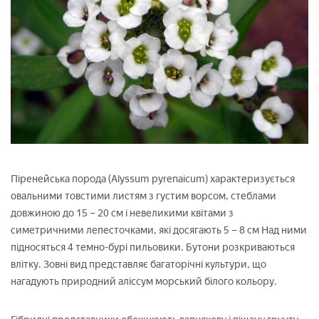
Піренейська порода (Alyssum pyrenaicum) характеризується
овальними товстими листям з густим ворсом, стеблами
довжиною до 15 – 20 см і невеликими квітами з
симетричними лепесточками, які досягають 5 – 8 см Над ними
підносяться 4 темно-бурі пильовики. Бутони розкриваються
влітку. Зовні вид представляє багаторічні культури, що
нагадують природний аліссум морський білого кольору.