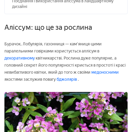
Поєднання і використання аліссума в ландшафтному
дизайні
Аліссум: що це за рослина
Бурачок, Лобулярія, газонниця — кам'яниця-цими
паралельними говірками користується аллісум в
декоративному
квітникарстві. Рослина дуже популярне, а
головний секрет його популярності криється в простоті і красі
невибагливого квітки, який до того ж своїми
медоносними
якостями заслужив повагу
бджолярів
.