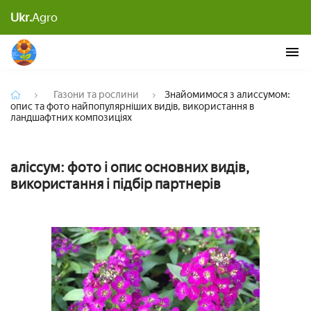
Знайомимося з алиссумом: опис та фото
Ukr.
Agro
найпопулярніших видів, використання в
ландшафтних композиціях
Газони та рослини
Знайомимося з алиссумом:
опис та фото найпопулярніших видів, використання в
ландшафтних композиціях
аліссум: фото і опис основних видів,
використання і підбір партнерів