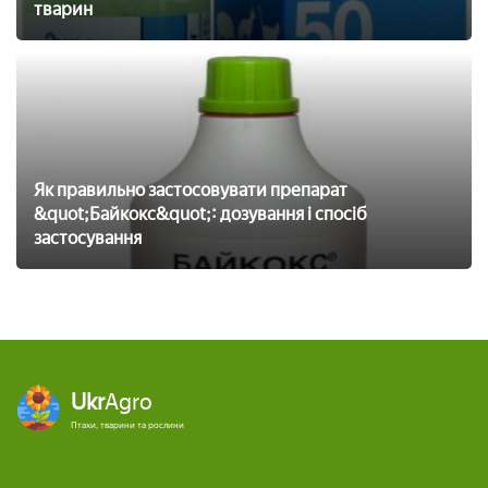
тварин
Як правильно застосовувати препарат
&quot;Байкокс&quot;: дозування і спосіб
застосування
Ukr
Agro
Птахи, тварини та рослини