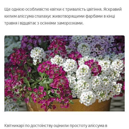
Ще однією особливістю квітки є тривалість цвітіння. Яскравий
килим аліссума спалахує животворящими фарбами в кінці
травня і відцвітає з осінніми заморозками.
Квітникарі по достоїнству оцінили простоту аліссума в