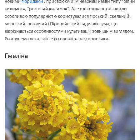
новими
гібридами
, присвоюючи їм неабиякі назви типу "білий
килимок», "рожевий килимок". Але в квітникарстві завжди
особливою популярністю користувалися гірський, скельний,
морський, повзучий і Піренейський види аліссума, що
відрізняються особливостями культивації і зовнішнім виглядом.
Розглянемо детальніше їх головні характеристики.
Гмеліна