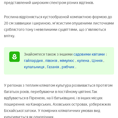
представлений широким спектром різних відтінків.
Рослина відрізняється кустообразной компактною формою до
20 см заввишки і шириною, м'ясистим опушеними листочками
сріблястого тону і невеликими суцвіттями, що з'являються
влітку.
Знайомтеся також з іншими
садовими квітами
:
гайлардия
,
півонія
,
мімулюс
,
купена
,
Ціннія
,
купальниця
,
Газанія
,
рябчик
.
У регіонах з теплим кліматом культура розвивається протягом
багатьох років, перебуваючи в постійному цвітінні.Так
відбувається в Піренеях, на її батьківщині, і в інших місцях
поширення: на Канарських, Азовських островах, узбережжях
Біскайської затоки. У помірних кліматичних умовах вид
культивується як однорічник.