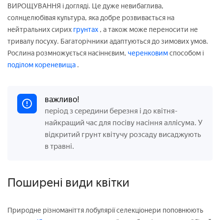
ВИРОЩУВАННЯ і догляді. Це дуже невибаглива,
солнцелюбівая культура, яка добре розвивається на
нейтральних сирих
грунтах
, а також може переносити не
тривалу посуху. Багаторічники адаптуються до зимових умов.
Рослина розмножується насіннєвим,
черенковим
способом і
поділом кореневища
.
важливо!
період з середини березня і до квітня-
найкращий час для посіву насіння аллісума. У
відкритий грунт квітучу розсаду висаджують
в травні.
Поширені види квітки
Природне різноманіття лобулярії селекціонери поповнюють