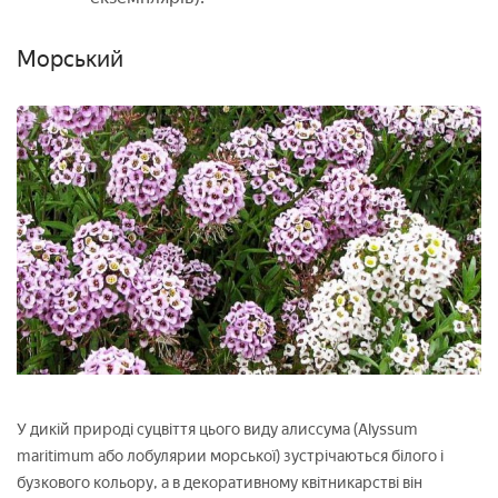
Морський
У дикій природі суцвіття цього виду алиссума (Alyssum
maritimum або лобулярии морської) зустрічаються білого і
бузкового кольору, а в декоративному квітникарстві він