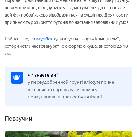
Гібридні представники обожнюють вапнякову і піщану грунту,
невимогливі до догляду, можуть адаптуватися до півтіні, але
цей факт обов'язково відобразиться на суцвіттях. Деякі сорти
припиняють розкриття бутонів до настання задовільних умов.
Найчастіше, на
клумбах
культивується сорт» Компактум",
которийотличается акуратною формою куща, висотою до 18
см.
чи знаєте ви?
у переудобренной грунті аліссум почне
інтенсивно нарощувати біомасу,
призупинивши процес бутонізації.
Повзучий