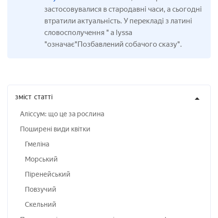
застосовувалися в стародавні часи, а сьогодні
втратили актуальність. У перекладі з латині
словосполучення " а lyssa
"означає"Позбавлений собачого сказу".
зміст
статті
Аліссум: що це за рослина
Поширені види квітки
Гмеліна
Морський
Піренейський
Повзучий
Скельний