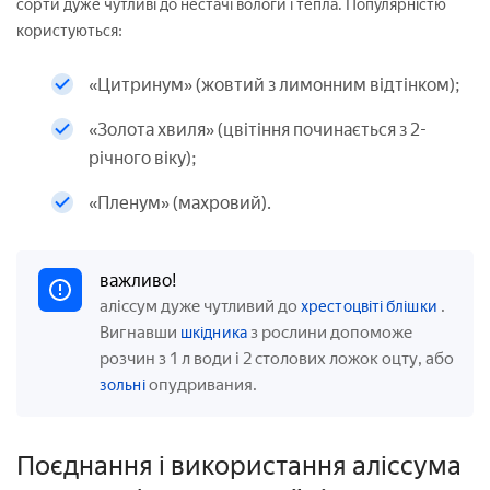
сорти дуже чутливі до нестачі вологи і тепла. Популярністю
користуються:
«Цитринум» (жовтий з лимонним відтінком);
«Золота хвиля» (цвітіння починається з 2-
річного віку);
«Пленум» (махровий).
важливо!
аліссум дуже чутливий до
.
хрестоцвіті блішки
Вигнавши
з рослини допоможе
шкідника
розчин з 1 л води і 2 столових ложок оцту, або
опудривания.
зольні
Поєднання і використання аліссума