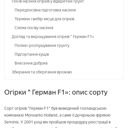
Посів насіння огірків у відкритий грунт
Передпосівна підготовка насіння
Терміни і вибір місця для огірків
Схема посіву насіння
Догляд та вирощування огірків " Герман F1»
Полив і розпушування грунту
Підгортання кущів
Внесення добрив
Збирання та зберігання врожаю
Огірки " Герман F1»: опис сорту
Сорт огірків "Герман F1" був виведений голландською
компанією Monsanto Holland, а саме її дочірньою фірмою
Seminis. У 2001 році він пройшов процедуру реєстрації в