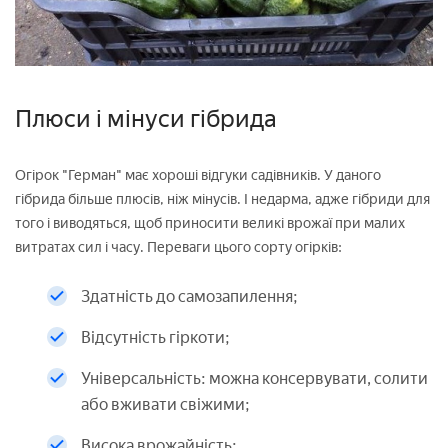
Плюси і мінуси гібрида
Огірок "Герман" має хороші відгуки садівників. У даного
гібрида більше плюсів, ніж мінусів. І недарма, адже гібриди для
того і виводяться, щоб приносити великі врожаї при малих
витратах сил і часу. Переваги цього сорту огірків:
Здатність до самозапилення;
Відсутність гіркоти;
Універсальність: можна консервувати, солити
або вживати свіжими;
Висока врожайність;