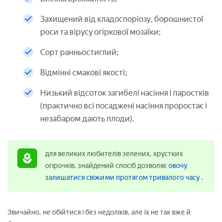
Захищений від кладоспоріозу, борошнистої
роси та вірусу огіркової мозаїки;
Сорт ранньостиглий;
Відмінні смакові якості;
Низький відсоток загибелі насіння і паростків
(практично всі посаджені насіння проростає і
незабаром дають плоди).
для великих любителів зелених, хрустких
огірочків, знайдений спосіб дозволяє
овочу
залишатися свіжими протягом тривалого часу
.
Звичайно, не обійтися і без недоліків, але їх не так вже й