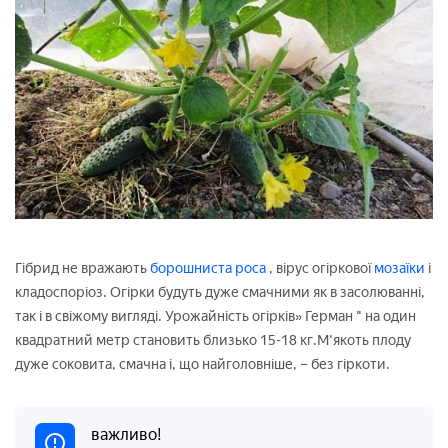
Гібрид не вражають
борошниста роса
, вірус огіркової
мозаїки
і
кладоспоріоз. Огірки будуть дуже смачними як в засолюванні,
так і в свіжому вигляді. Урожайність огірків» Герман " на один
квадратний метр становить близько 15-18 кг.М'якоть плоду
дуже соковита, смачна і, що найголовніше, – без гіркоти.
важливо!