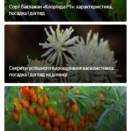
Сорт баклажан «Клорінда F1»: характеристика,
посадка і догляд
Секрети успішного вирощування василистника:
посадка і догляд на ділянці