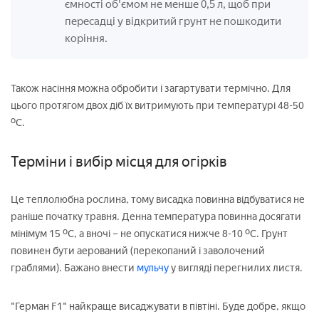
ємності об'ємом не менше 0,5 л, щоб при
пересадці у відкритий грунт не пошкодити
коріння.
Також насіння можна обробити і загартувати термічно. Для
цього протягом двох діб їх витримують при температурі 48-50
ºС.
Терміни і вибір місця для огірків
Це теплолюбна рослина, тому висадка повинна відбуватися не
раніше початку травня. Денна температура повинна досягати
мінімум 15 ºС, а вночі – не опускатися нижче 8-10 ºС. Грунт
повинен бути аерований (перекопаний і заволочений
граблями). Бажано внести
мульчу
у вигляді перегнилих листя.
"Герман F1" найкраще висаджувати в півтіні. Буде добре, якщо