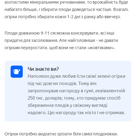
азотистими мінеральними речовинами, то врожайність буде
набагато більше, і збирати плоди доведеться частіше. Взагалі,
огірки потрібно збирати кожні 1-2 дні з ранку або ввечері.
Плоди довжиною 9-11 см можна консервувати, всі інші
придатні для засолювання. Але найголовніше - не давати
огіркам переростати, щоб вони не стали «жовтяками».
Чи знаєте ви?
Наполеон дуже любив їсти свіжі зелені огірки
під час довгих походів. Тому він
запропонував нагороду в сумі, еквівалентній
250 тис. доларів, тому, хто придумає спосіб
збереження плодів у свіжому вигляді
надовго. Цю нагороду так ніхто і не отримав.
Огірки потрібно акуратно зрізати біля самої плодоніжки.