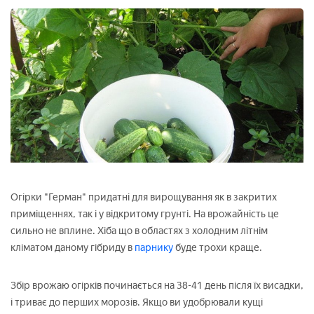
Огірки "Герман" придатні для вирощування як в закритих
приміщеннях, так і у відкритому грунті. На врожайність це
сильно не вплине. Хіба що в областях з холодним літнім
кліматом даному гібриду в
парнику
буде трохи краще.
Збір врожаю огірків починається на 38-41 день після їх висадки,
і триває до перших морозів. Якщо ви удобрювали кущі