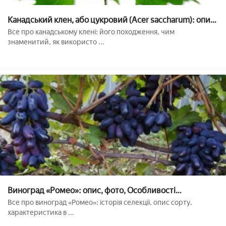
Канадський клен, або цукровий (Acer saccharum): опис,
природне значення і застосування, посадка і догляд,
Все про канадському клені: його походження, чим
фото
знаменитий, як використо ...
Виноград «Ромео»: опис, фото, Особливості
вирощування сорту
Все про виноград «Ромео»: історія селекції, опис сорту,
характеристика в ...