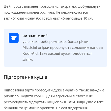
Цей процес повинен проводитися акуратно, щоб уникнути
пошкодження кореня рослини. Не рекомендується
заглиблювати сапу або граблі на глибину більше 10 см.
чи знаєте ви?
у деяких прибережних районах річки
Міссісіпі огірки просочують солодким напоєм
Kool-Aid. Таке ласощі дуже подобається
дітям.
Підгортання кущів
Підгортання варто проводити дуже акуратно, так як завжди є
ризик пошкодити корінь. Деякі агрономи зі стажем не
рекомендують підгортати кущі огірків. Втім, якщо у вас є таке
бажання, то це можна зробити. Плюси підгортання: