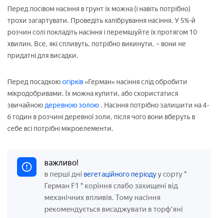
Перед посівом насіння в грунт їх можна (і навіть потрібно)
трохи загартувати. Проведіть калібрування насіння. У 5%-й
розчин солі покладіть насіння і перемішуйте їх протягом 10
хвилин. Все, які спливуть, потрібно викинути, – вони не
придатні для висадки.
Перед посадкою
огірків
«Герман» насіння слід обробити
мікродобривами. Їх можна купити, або скористатися
звичайною
деревною золою
. Насіння потрібно залишити на 4-
6 годин в розчині деревної золи, після чого вони вберуть в
себе всі потрібні мікроелементи.
важливо!
в перші дні
у сорту
"
вегетаційного періоду
Герман F1
" коріння слабо захищені від
механічних впливів. Тому насіння
рекомендується висаджувати в торф'яні