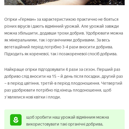
Огірки «Герман» за характеристикою практично не бояться
різних вірусів і дають відмінний урожай. Але урожай завжди
можна збільшити, додавши трохи добрив. Удобрювати можна
як мінеральними, так і органічними добривами. За весь
вегетаційний період потрібно 3-4 рази вносити добрива.
Підходить як кореневої, так і позакореневої спосіб добрива.
Найкраще огірки підгодовувати 4 рази за сезон. Перший раз
добриво слід вносити на 15 – й день після посадки, другий раз
– в період цвітіння, третій-в період плодоношення. Четвертий
раз удобрювати потрібно під кінець плодоношення, щоб
з'являлися нові квітки і плоди.
щоб зробити наш урожай відмінним можна
використовувати такі органічні добрива,