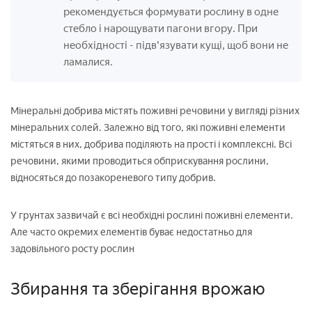
рекомендується формувати рослину в одне
стебло і нарощувати пагони вгору. При
необхідності
- підв'язувати кущі, щоб вони не
ламалися.
Мінеральні добрива містять поживні речовини у вигляді різних
мінеральних солей. Залежно від того, які поживні елементи
містяться в них, добрива поділяють на прості і комплексні. Всі
речовини, якими проводиться обприскування рослини,
відносяться до позакореневого типу добрив.
У грунтах зазвичай є всі необхідні рослині поживні елементи.
Але часто окремих елементів буває недостатньо для
задовільного росту рослин
Збирання та зберігання врожаю