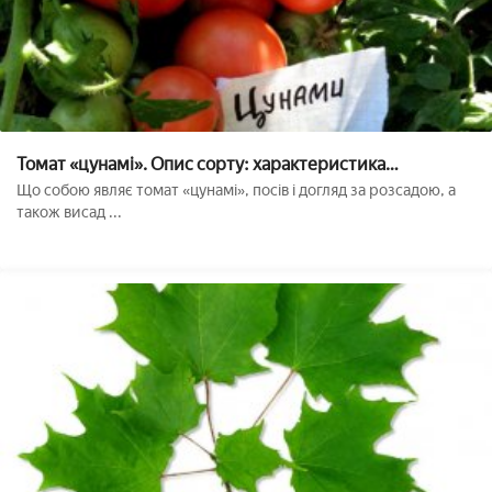
Томат «цунамі». Опис сорту: характеристика
врожайності і агротехніка посадки, догляду та
Що собою являє томат «цунамі», посів і догляд за розсадою, а
ВИРОЩУВАННЯ помідора (фото)
також висад ...