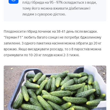
плід гібрида на 95
97% складається з води,
-
тому його можна вживати діабетикам і
людям з суворою дієтою.
Плодоносити гібрид починає на 38-41 день після висадки.
"Герман F1" любить багато сонця і не потребує бджолиному
запиленні. З одного пакетика насіння можна зібрати до 20 кг
врожаю. Якщо висаджувати розсаду, то з 8 паростків можна
отримувати по 10-20 кг плодів кожні 2-3 тижні.