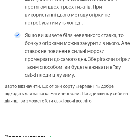
протягом двох-трьох тижнів. При
використанні цього методу огірки не
потребуватимуть холоді.
Якщо ви живете біля невеликого ставка, то
бочку з огірками можна занурити в нього. Але
ставок не повинен в сильні морози
промерзати до самого дна. Зберігаючи огірки
таким способом, ви будете вживати в їжу
свіжі плоди цілу зиму.
Варто відзначити, що огірки сорту «Герман F1» добре
підходять для нашої кліматичної зони. Посадивши їх у себе на
ділянці, ви зможете їсти свіжі овочі все літо.