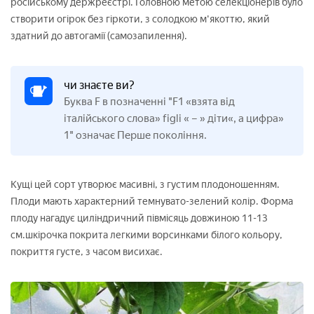
російському держреєстрі. Головною метою селекціонерів було
створити огірок без гіркоти, з солодкою м'якоттю, який
здатний до автогамії (самозапилення).
чи знаєте ви?
Буква F в позначенні "F1 «взята від
італійського слова» figli « – » діти«, а цифра»
1" означає Перше покоління.
Кущі цей сорт утворює масивні, з густим плодоношенням.
Плоди мають характерний темнувато-зелений колір. Форма
плоду нагадує циліндричний півмісяць довжиною 11-13
см.шкірочка покрита легкими ворсинками білого кольору,
покриття густе, з часом висихає.