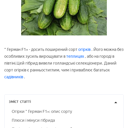
" Герман F1» - досить поширений сорт
огірків
. Його можна без
особливих зусиль вирощувати в
теплицях
, або на городі в
півтіні.Цей гібрид вивели голландські селекціонери. Даний
сорт огірків є ранньостиглим, чим і приваблює багатьох
садівників
.
зміст
статті
Огірки " Герман F1»: опис сорту
Плюси і мінуси гібрида