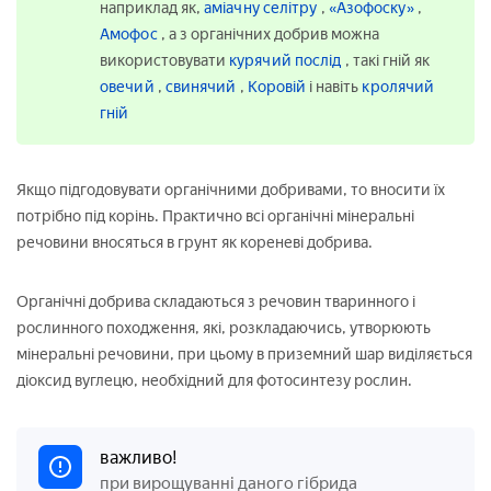
наприклад як,
аміачну селітру
,
«Азофоску»
,
Амофос
, а з органічних добрив можна
використовувати
курячий послід
, такі гній як
овечий
,
свинячий
,
Коровій
і навіть
кролячий
гній
Якщо підгодовувати органічними добривами, то вносити їх
потрібно під корінь. Практично всі органічні мінеральні
речовини вносяться в грунт як кореневі добрива.
Органічні добрива складаються з речовин тваринного і
рослинного походження, які, розкладаючись, утворюють
мінеральні речовини, при цьому в приземний шар виділяється
діоксид вуглецю, необхідний для фотосинтезу рослин.
важливо!
при вирощуванні даного гібрида