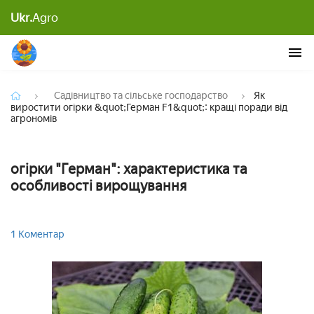
Як виростити огірки &quot;Герман F1&quot;:
Ukr.
Agro
кращі поради від агрономів
Садівництво та сільське господарство
Як
виростити огірки &quot;Герман F1&quot;: кращі поради від
агрономів
огірки "Герман": характеристика та
особливості вирощування
1 Коментар