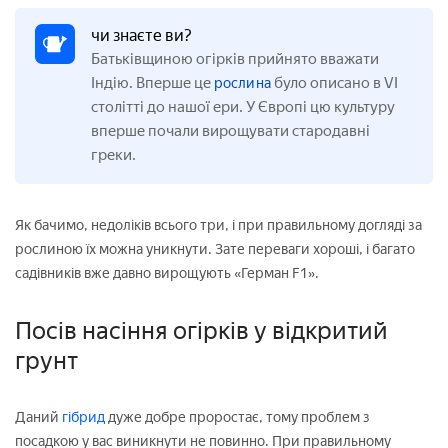
чи знаєте ви?
Батьківщиною огірків прийнято вважати
Індію. Вперше це
було описано в VI
рослина
столітті до нашої ери. У Європі цю культуру
вперше почали вирощувати стародавні
греки.
Як бачимо, недоліків всього три, і при правильному догляді за
рослиною їх можна уникнути. Зате переваги хороші, і багато
садівників вже давно вирощують «Герман F1».
Посів насіння огірків у відкритий
грунт
Даний
гібрид
дуже добре проростає, тому проблем з
посадкою у вас виникнути не повинно. При правильному