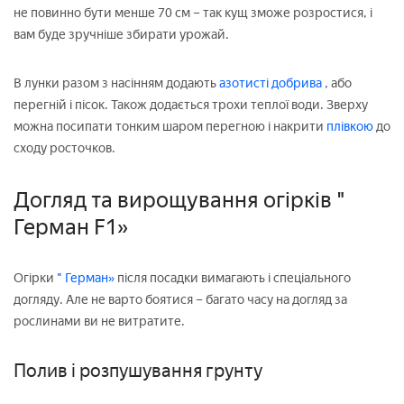
не повинно бути менше 70 см – так кущ зможе розростися, і
вам буде зручніше збирати урожай.
В лунки разом з насінням додають
азотисті добрива
, або
перегній і пісок. Також додається трохи теплої води. Зверху
можна посипати тонким шаром перегною і накрити
плівкою
до
сходу росточков.
Догляд та вирощування огірків "
Герман F1»
Огірки
" Герман»
після посадки вимагають і спеціального
догляду. Але не варто боятися – багато часу на догляд за
рослинами ви не витратите.
Полив і розпушування грунту