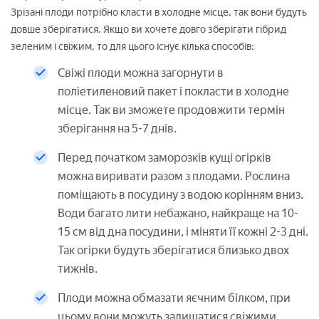
Зрізані плоди потрібно класти в холодне місце, так вони будуть
довше зберігатися. Якщо ви хочете довго зберігати гібрид
зеленим і свіжим, то для цього існує кілька способів:
Свіжі плоди можна загорнути в
поліетиленовий пакет і покласти в холодне
місце. Так ви зможете продовжити термін
зберігання на 5-7 днів.
Перед початком заморозків кущі огірків
можна виривати разом з плодами. Рослина
поміщають в посудину з водою корінням вниз.
Води багато лити небажано, найкраще на 10-
15 см від дна посудини, і міняти її кожні 2-3 дні.
Так огірки будуть зберігатися близько двох
тижнів.
Плоди можна обмазати яєчним білком, при
цьому вони можуть залишатися свіжими