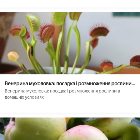
Венерина мухоловка: посадка і розмноження рослини в
домашніх умовах
Венерина мухоловка: посадка і розмноження рослини в
домашніх условиях