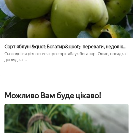
Сорт яблуні &quot;Богатир&quot;: переваги, недоліки,
посадка, догляд
Сьогодні ви дізнаєтеся про сорт яблук богатир. Опис, посадка і
догляд за ...
Можливо Вам буде цікаво!