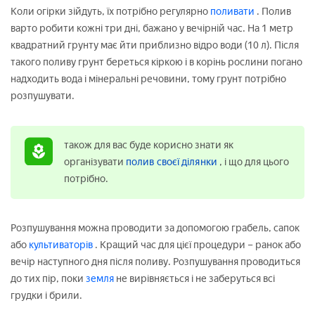
Коли огірки зійдуть, їх потрібно регулярно
поливати
. Полив
варто робити кожні три дні, бажано у вечірній час. На 1 метр
квадратний грунту має йти приблизно відро води (10 л). Після
такого поливу грунт береться кіркою і в корінь рослини погано
надходить вода і мінеральні речовини, тому грунт потрібно
розпушувати.
також для вас буде корисно знати як
організувати
полив своєї ділянки
, і що для цього
потрібно.
Розпушування можна проводити за допомогою грабель, сапок
або
культиваторів
. Кращий час для цієї процедури – ранок або
вечір наступного дня після поливу. Розпушування проводиться
до тих пір, поки
земля
не вирівняється і не заберуться всі
грудки і брили.