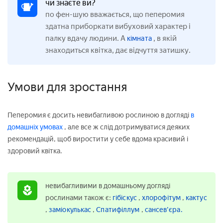
чи знаєте ви?
по фен-шую вважається, що пеперомия
здатна приборкати вибуховий характер і
палку вдачу людини. А
, в якій
кімната
знаходиться квітка, дає відчуття затишку.
Умови для зростання
Пеперомия є досить невибагливою рослиною в догляді
в
домашніх умовах
, але все ж слід дотримуватися деяких
рекомендацій, щоб виростити у себе вдома красивий і
здоровий квітка.
невибагливими в домашньому догляді
рослинами також є:
гібіскус
,
хлорофітум
,
кактус
,
заміокулькас
,
Спатифіллум
,
сансев'єра.