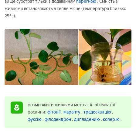
вище субстрат тільки з додаванням
перегною
. Ємність з
живцями встановлюють в тепле місце (температура близько
25°з).
розмножити живцями можна і інші кімнатні
рослини:
фітонії
,
маранту
,
традесканцію
,
фуксію
,
філодендрон
,
дипладению
,
колерію
.