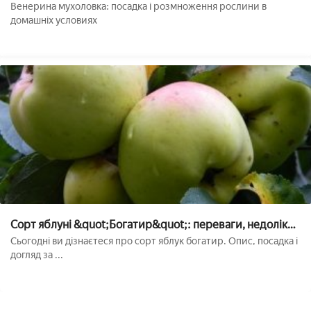
домашніх умовах
Венерина мухоловка: посадка і розмноження рослини в
домашніх условиях
Сорт яблуні &quot;Богатир&quot;: переваги, недоліки,
посадка, догляд
Сьогодні ви дізнаєтеся про сорт яблук богатир. Опис, посадка і
догляд за ...