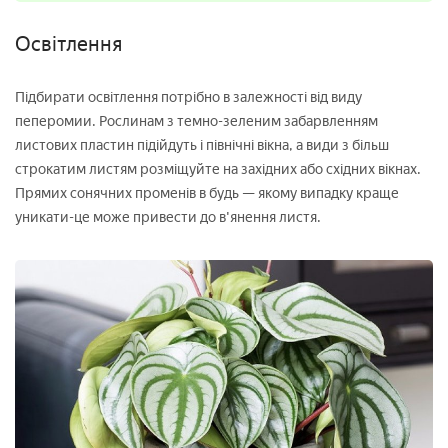
Освітлення
Підбирати освітлення потрібно в залежності від виду
пеперомии. Рослинам з темно-зеленим забарвленням
листових пластин підійдуть і північні вікна, а види з більш
строкатим листям розміщуйте на західних або східних вікнах.
Прямих сонячних променів в будь — якому випадку краще
уникати-це може привести до в'янення листя.