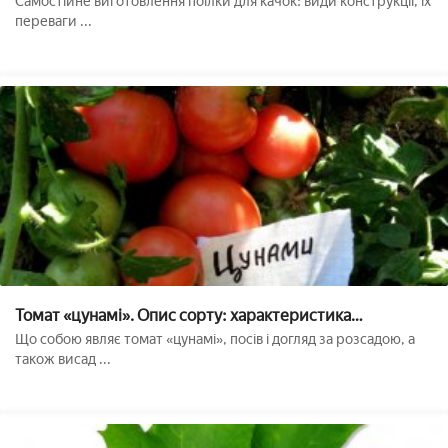
Самостійне виготовлення поїлки для качок: види конструкції, їх
переваги ...
Томат «цунамі». Опис сорту: характеристика
врожайності і агротехніка посадки, догляду та
Що собою являє томат «цунамі», посів і догляд за розсадою, а
ВИРОЩУВАННЯ помідора (фото)
також висад ...