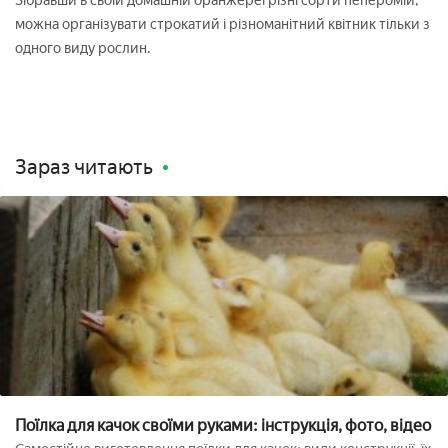
Зібравши в своїй домашній оранжереї різні сорти пеперомій,
можна організувати строкатий і різноманітний квітник тільки з
одного виду рослин.
Зараз читають
Поїлка для качок своїми руками: інструкція, фото, відео