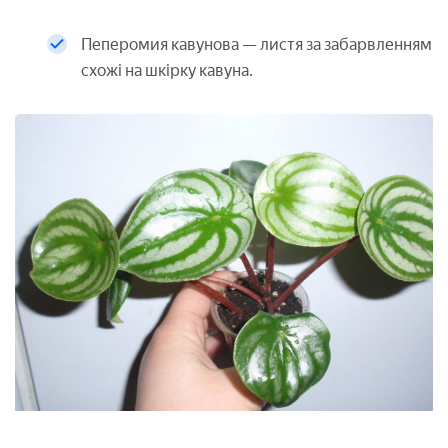
Пеперомия кавунова — листя за забарвленням
схожі на шкірку кавуна.