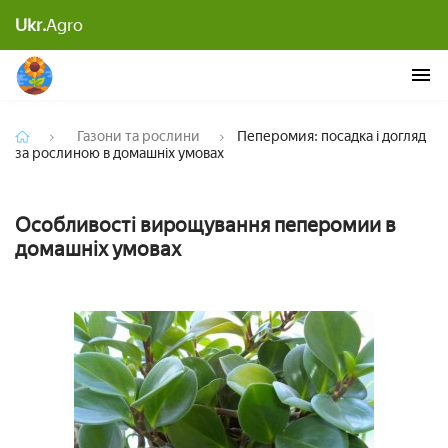
Пеперомия: посадка і догляд за рослиною в
Ukr.
Agro
домашніх умовах
Газони та рослини
Пеперомия: посадка і догляд
за рослиною в домашніх умовах
Особливості вирощування пеперомии в
домашніх умовах