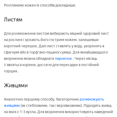
Розглянемо кожен їх способів докладніше.
Листям
Для розмноження листом вибирають міцний здоровий лист
на рослині і зрізають його гострим ножем, залишивши
короткий черешок. Далі лист ставлять у воду, укоренять в
сфагнумі або в торф'яно-піщаної суміші. Для якнайшвидшого
вкорінення можна обладнати
парничок
. Через місяць
з'являться коріння, достатні для пересадки в постійний
горщик.
Живцями
Аналогічно першому способу, багаторічник
розмножують
живцями
(як стебловими, так і верхівковими). Підходять живці,
на яких є 1-3 вузла. Для вкорінення використовують наведений