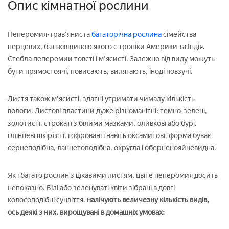
Опис кімнатної рослини
Пеперомия-трав'яниста
багаторічна рослина
сімейства
перцевих, батьківщиною якого є тропіки Америки та Індія.
Стебла пеперомии товсті і м'ясисті. Залежно від виду можуть
бути прямостоячі, повисають, вилягають, іноді повзучі.
Листя також м'ясисті, здатні утримати чималу кількість
вологи. Листові пластини дуже різноманітні: темно-зелені,
золотисті, строкаті з білими мазками, оливкові або бурі,
глянцеві шкірясті, гофровані і навіть оксамитові, форма буває
серцеподібна, ланцетоподібна, округла і оберненояйцевидна.
Як і багато рослин з цікавими листям, цвіте пеперомия досить
непоказно. Білі або зеленуваті квіти зібрані в довгі
колосоподібні суцвіття.
налічують величезну кількість видів,
ось деякі з них, вирощувані в домашніх умовах: