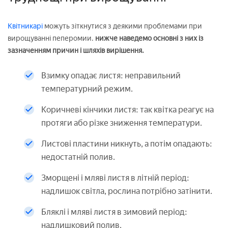
Квітникарі
можуть зіткнутися з деякими проблемами при
вирощуванні пеперомии.
нижче наведемо основні з них із
зазначенням причин і шляхів вирішення.
Взимку опадає листя: неправильний
температурний режим.
Коричневі кінчики листя: так квітка реагує на
протяги або різке зниження температури.
Листові пластини никнуть, а потім опадають:
недостатній полив.
Зморщені і мляві листя в літній період:
надлишок світла, рослина потрібно затінити.
Бляклі і мляві листя в зимовий період:
надлишковий полив.