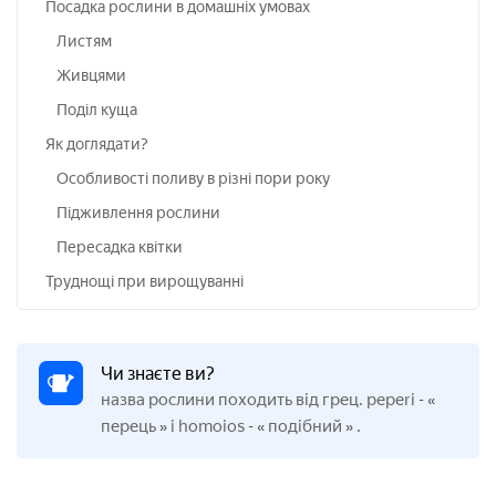
Посадка рослини в домашніх умовах
Листям
Живцями
Поділ куща
Як доглядати?
Особливості поливу в різні пори року
Підживлення рослини
Пересадка квітки
Труднощі при вирощуванні
Чи знаєте ви?
назва рослини походить від грец.
peperi
-
«
перець
і homoios
подібний
.
»
-
«
»