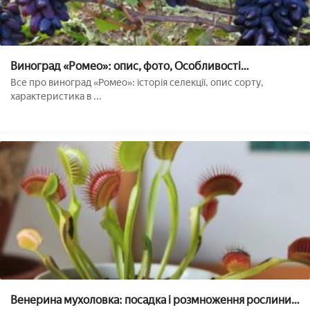
Виноград «Ромео»: опис, фото, Особливості
вирощування сорту
Все про виноград «Ромео»: історія селекції, опис сорту,
характеристика в ...
Венерина мухоловка: посадка і розмноження рослини в