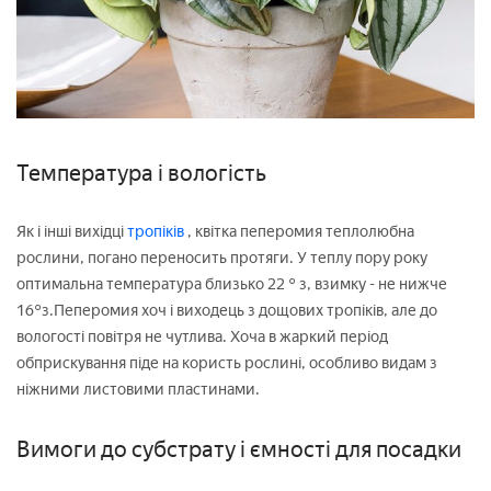
Температура і вологість
Як і інші вихідці
тропіків
, квітка пеперомия теплолюбна
рослини, погано переносить протяги. У теплу пору року
оптимальна температура близько 22 ° з, взимку - не нижче
16°з.Пеперомия хоч і виходець з дощових тропіків, але до
вологості повітря не чутлива. Хоча в жаркий період
обприскування піде на користь рослині, особливо видам з
ніжними листовими пластинами.
Вимоги до субстрату і ємності для посадки