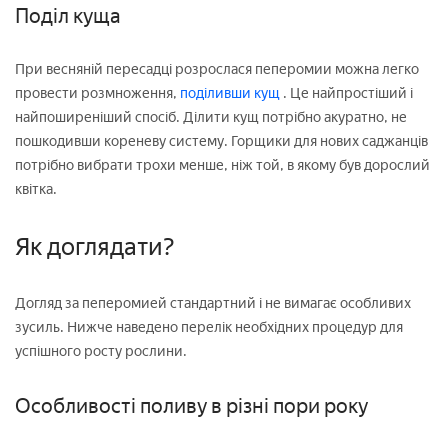
Поділ куща
При весняній пересадці розрослася пеперомии можна легко
провести розмноження,
поділивши кущ
. Це найпростіший і
найпоширеніший спосіб. Ділити кущ потрібно акуратно, не
пошкодивши кореневу систему. Горщики для нових саджанців
потрібно вибрати трохи менше, ніж той, в якому був дорослий
квітка.
Як доглядати?
Догляд за пеперомией стандартний і не вимагає особливих
зусиль. Нижче наведено перелік необхідних процедур для
успішного росту рослини.
Особливості поливу в різні пори року