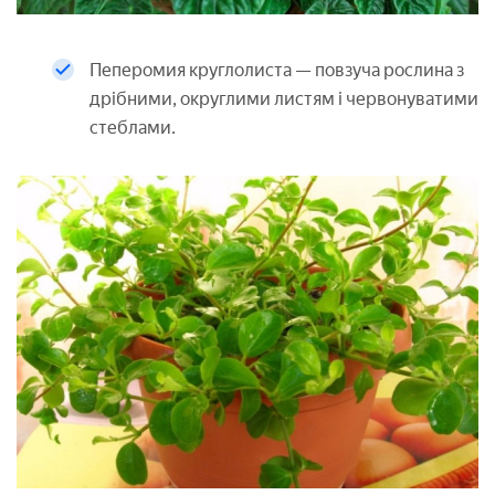
Пеперомия круглолиста — повзуча рослина з
дрібними, округлими листям і червонуватими
стеблами.