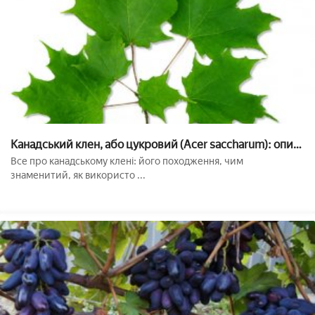
Канадський клен, або цукровий (Acer saccharum): опис,
природне значення і застосування, посадка і догляд,
Все про канадському клені: його походження, чим
фото
знаменитий, як використо ...