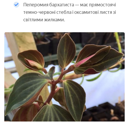
Пеперомия бархатиста — має прямостоячі
темно-червоні стебла і оксамитові листя зі
світлими жилками.