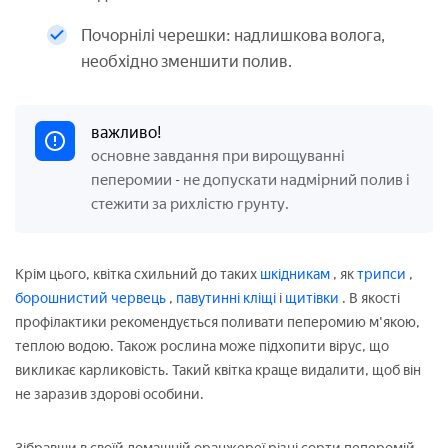
Почорнілі черешки: надлишкова волога,
необхідно зменшити полив.
важливо!
основне завдання при вирощуванні
пеперомии
не допускати надмірний полив і
-
стежити за рихлістю грунту.
Крім цього, квітка схильний до таких
шкідникам
, як
трипси
,
борошнистий червець
,
павутинні кліщі
і
щитівки
. В якості
профілактики рекомендується поливати пеперомию м'якою,
теплою водою. Також рослина може підхопити вірус, що
викликає карликовість. Такий квітка краще видалити, щоб він
не заразив здорові особини.