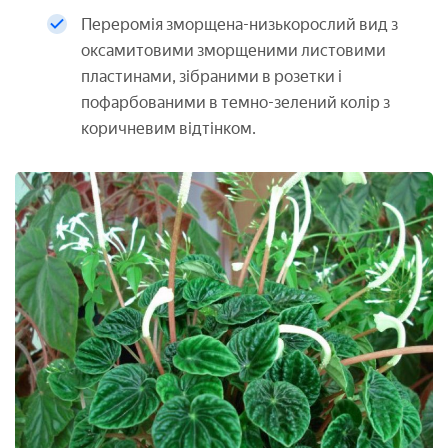
Переромія зморщена-низькорослий вид з
оксамитовими зморщеними листовими
пластинами, зібраними в розетки і
пофарбованими в темно-зелений колір з
коричневим відтінком.