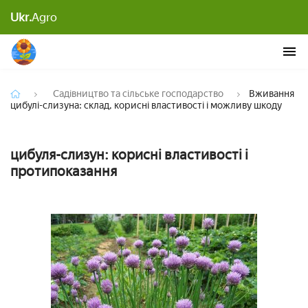
Вживання цибулі-слизуна: склад, корисні
Ukr.
Agro
властивості і можливу шкоду
Садівництво та сільське господарство
Вживання
цибулі-слизуна: склад, корисні властивості і можливу шкоду
цибуля-слизун: корисні властивості і
протипоказання