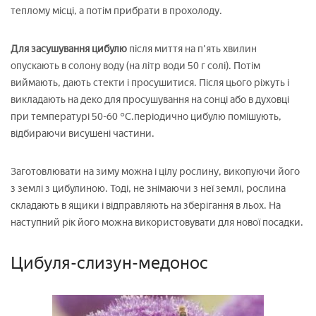
теплому місці, а потім прибрати в прохолоду.
Для засушування цибулю
після миття на п'ять хвилин
опускають в солону воду (на літр води 50 г солі). Потім
виймають, дають стекти і просушитися. Після цього ріжуть і
викладають на деко для просушування на сонці або в духовці
при температурі 50-60 °С.періодично цибулю помішують,
відбираючи висушені частини.
Заготовлювати на зиму можна і цілу рослину, викопуючи його
з землі з цибулиною. Тоді, не знімаючи з неї землі, рослина
складають в ящики і відправляють на зберігання в льох. На
наступний рік його можна використовувати для нової посадки.
Цибуля-слизун-медонос