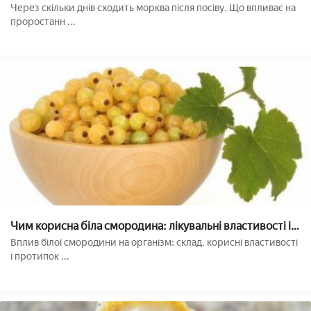
робити, якщо сходи не з'являються
Через скільки днів сходить морква після посіву. Що впливає на
проростанн ...
Чим корисна біла смородина: лікувальні властивості і
протипоказання
Вплив білої смородини на організм: склад, корисні властивості
і протипок ...