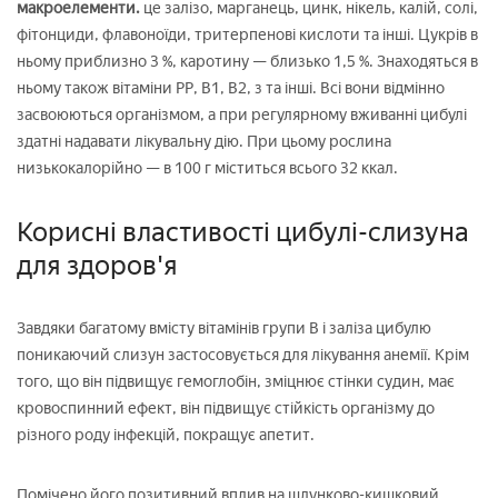
макроелементи.
це залізо, марганець, цинк, нікель, калій, солі,
фітонциди, флавоноїди, тритерпенові кислоти та інші. Цукрів в
ньому приблизно 3 %, каротину — близько 1,5 %. Знаходяться в
ньому також вітаміни РР, В1, В2, з та інші. Всі вони відмінно
засвоюються організмом, а при регулярному вживанні цибулі
здатні надавати лікувальну дію. При цьому рослина
низькокалорійно — в 100 г міститься всього 32 ккал.
Корисні властивості цибулі-слизуна
для здоров'я
Завдяки багатому вмісту вітамінів групи В і заліза цибулю
поникаючий слизун застосовується для лікування анемії. Крім
того, що він підвищує гемоглобін, зміцнює стінки судин, має
кровоспинний ефект, він підвищує стійкість організму до
різного роду інфекцій, покращує апетит.
Помічено його позитивний вплив на шлунково-кишковий