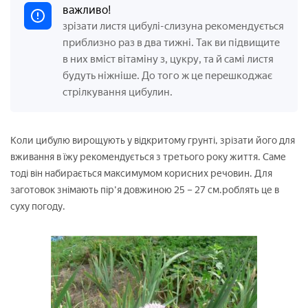
важливо!
зрізати листя цибулі-слизуна рекомендується
приблизно раз в два тижні. Так ви підвищите
в них вміст вітаміну з, цукру, та й самі листя
будуть ніжніше. До того ж це перешкоджає
стрілкування цибулин.
Коли цибулю вирощують у відкритому грунті, зрізати його для
вживання в їжу рекомендується з третього року життя. Саме
тоді він набирається максимумом корисних речовин. Для
заготовок знімають пір'я довжиною 25 – 27 см.роблять це в
суху погоду.