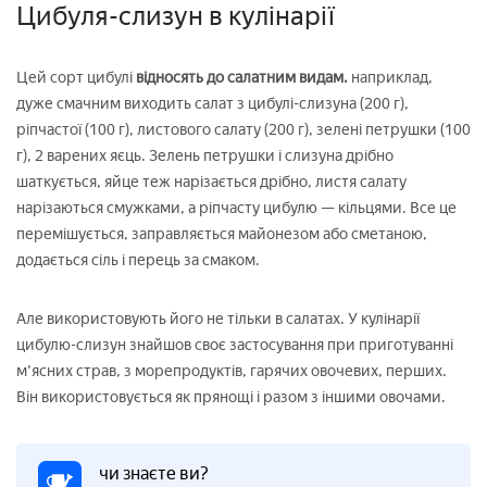
Цибуля-слизун в кулінарії
Цей сорт цибулі
відносять до салатним видам.
наприклад,
дуже смачним виходить салат з цибулі-слизуна (200 г),
ріпчастої (100 г), листового салату (200 г), зелені петрушки (100
г), 2 варених яєць. Зелень петрушки і слизуна дрібно
шаткується, яйце теж нарізається дрібно, листя салату
нарізаються смужками, а ріпчасту цибулю — кільцями. Все це
перемішується, заправляється майонезом або сметаною,
додається сіль і перець за смаком.
Але використовують його не тільки в салатах. У кулінарії
цибулю-слизун знайшов своє застосування при приготуванні
м'ясних страв, з морепродуктів, гарячих овочевих, перших.
Він використовується як прянощі і разом з іншими овочами.
чи знаєте ви?