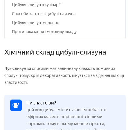
Цибуля-слизун в кулінарії
Способи заготівлі цибулі-слизуна
Цибуля-слизун-медонос
Протипоказання і можливу шкоду
Хімічний склад цибулі-слизуна
Лук-слизун за описами має величезну кількість поживних
сполук, тому, крім декоративності, цінується за відмінні цілющі
властивості.
Чи знаєте ви?
цей вид цибулі містить зовсім небагато
ефірних масел в порівнянні з іншими
сортами. Тому в ньому менше гіркоти,