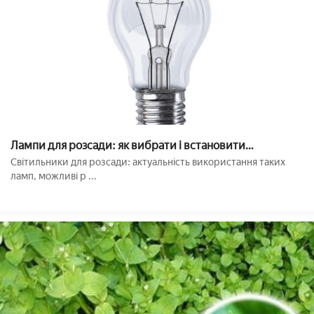
Лампи для розсади: як вибрати і встановити
підсвічування для вирощування рослин в домашніх
Світильники для розсади: актуальність використання таких
умовах
ламп, можливі р ...