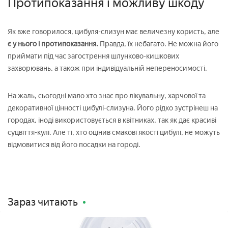
Протипоказання і можливу шкоду
Як вже говорилося, цибуля-слизун має величезну користь, але
є у нього і протипоказання.
Правда, їх небагато. Не можна його
приймати під час загострення шлунково-кишкових
захворювань, а також при індивідуальній непереносимості.
На жаль, сьогодні мало хто знає про лікувальну, харчової та
декоративної цінності цибулі-слизуна. Його рідко зустрінеш на
городах, іноді використовується в квітниках, так як дає красиві
суцвіття-кулі. Але ті, хто оцінив смакові якості цибулі, не можуть
відмовитися від його посадки на городі.
Зараз читають