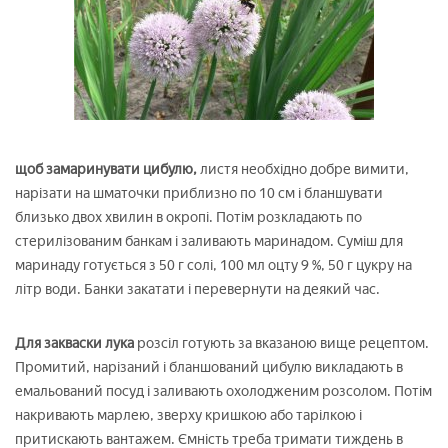
щоб замаринувати цибулю,
листя необхідно добре вимити,
нарізати на шматочки приблизно по 10 см і бланшувати
близько двох хвилин в окропі. Потім розкладають по
стерилізованим банкам і заливають маринадом. Суміш для
маринаду готується з 50 г солі, 100 мл оцту 9 %, 50 г цукру на
літр води. Банки закатати і перевернути на деякий час.
Для закваски лука
розсіл готують за вказаною вище рецептом.
Промитий, нарізаний і бланшований цибулю викладають в
емальований посуд і заливають охолодженим розсолом. Потім
накривають марлею, зверху кришкою або тарілкою і
притискають вантажем. Ємність треба тримати тиждень в