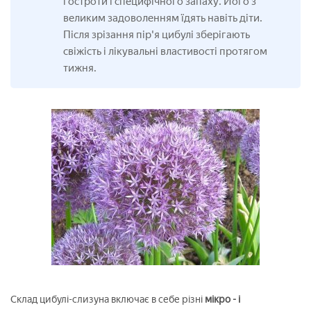
гостроти і специфічного запаху. Його з
великим задоволенням їдять навіть діти.
Після зрізання пір'я цибулі зберігають
свіжість і лікувальні властивості протягом
тижня.
Склад цибулі-слизуна включає в себе різні
мікро - і