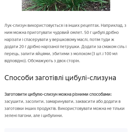
Лук-слизун використовується і в інших рецептах. Наприклад, з
ним можна приготувати чудовий омлет. 50 г цибулі дрібно
нарізати і спасерувати у вершковому маслі, потім туди ж
додати 20 г дрібно нарізаної петрушки. Додати за смаком сіль і
перець, залити яйцями, збитими з молоком (3 шт.і 100 мл
відповідно). Обсмажують з двох сторін.
Способи заготівлі цибулі-слизуна
Заготовити цибулю-слизун можна різними способами:
засушити, засолити, замаринувати, заквасити або додати в
заготовки інших продуктів. Використовувати можна не тільки
зелені пагони, але і цибулини.