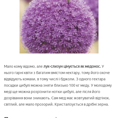
Мало кому відомо, але
лук-слизун цінується як медонос.
У
нього гарні квіти з багатим вмістом нектару, тому його охоче
відвідують комахи, в тому числі і бджоли. З одного гектара
посадки цибулі можна зняти близько 100 кг меду. У молодому
меді ще можна розрізнити нотки цибулі, але після його
дозрівання вони зникають. Сам мед має жовтуватий відтінок,
світлий, але мало прозорий. Кристалізується в дрібні зерна.