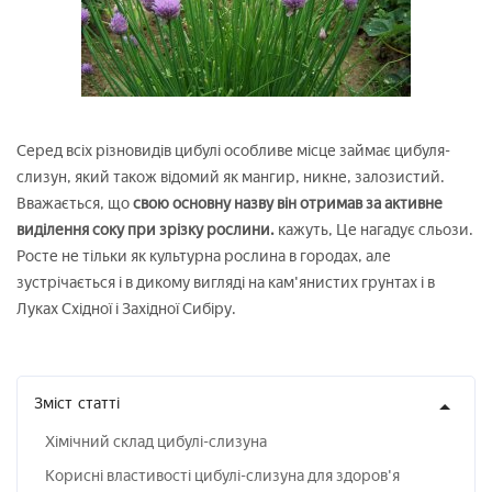
Серед всіх різновидів цибулі особливе місце займає цибуля-
слизун, який також відомий як мангир, никне, залозистий.
Вважається, що
свою основну назву він отримав за активне
виділення соку при зрізку рослини.
кажуть, Це нагадує сльози.
Росте не тільки як культурна рослина в городах, але
зустрічається і в дикому вигляді на кам'янистих грунтах і в
Луках Східної і Західної Сибіру.
Зміст
статті
Хімічний склад цибулі-слизуна
Корисні властивості цибулі-слизуна для здоров'я