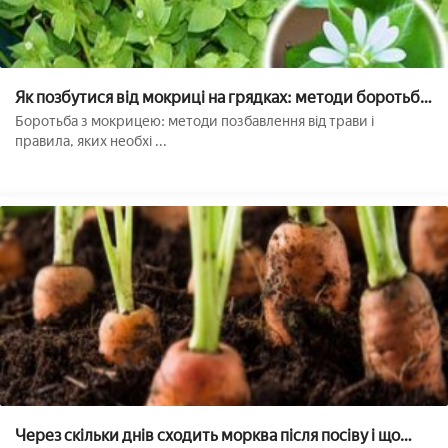
Як позбутися від мокриці на грядках: методи боротьби
з бур'яном на дачі
Боротьба з мокрицею: методи позбавлення від трави і
правила, яких необхі ...
Через скільки днів сходить морква після посіву і що