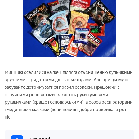
Миші, які оселилися на дачі, підлягають знищенню будь-якими
зручними і придатними для вас методами. Але при цьому не
забувайте дотримуватися правил безпеки. Працюючи з
отруйними речовинами, захистіть руки гумовими
рукавичками (краще господарськими), а особа респіраторами
і медичними масками (вони повинні добре прикривати рот і
ніс).
важливо!