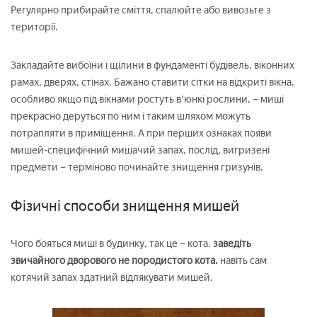
Регулярно прибирайте сміття, спалюйте або вивозьте з
території.
Закладайте вибоїни і щілини в фундаменті будівель, віконних
рамах, дверях, стінах. Бажано ставити сітки на відкриті вікна,
особливо якщо під вікнами ростуть в'юнкі рослини, – миші
прекрасно деруться по ним і таким шляхом можуть
потрапляти в приміщення. А при перших ознаках появи
мишей-специфічний мишачий запах, послід, вигризені
предмети – терміново починайте знищення гризунів.
Фізичні способи знищення мишей
Чого бояться миші в будинку, так це – кота.
заведіть
звичайного дворового не породистого кота.
навіть сам
котячий запах здатний відлякувати мишей.