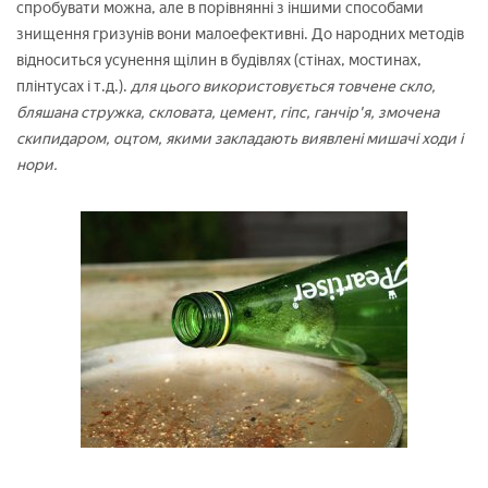
спробувати можна, але в порівнянні з іншими способами
знищення гризунів вони малоефективні. До народних методів
відноситься усунення щілин в будівлях (стінах, мостинах,
плінтусах і т.д.).
для цього використовується товчене скло,
бляшана стружка, скловата, цемент, гіпс, ганчір'я, змочена
скипидаром, оцтом, якими закладають виявлені мишачі ходи і
нори.