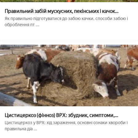
Правильний забій мускусних, пекінських і качок
мулардів в домашніх умовах
Як правильно підготуватися до забою качки, способи забою і
оброблення пт ...
Цистицеркоз (фінноз) ВРХ: збудник, симптоми,
лікування і профілактика
Цистицеркоз у ВРХ: хід зараження, основні ознаки хвороби і
правильна діа ...