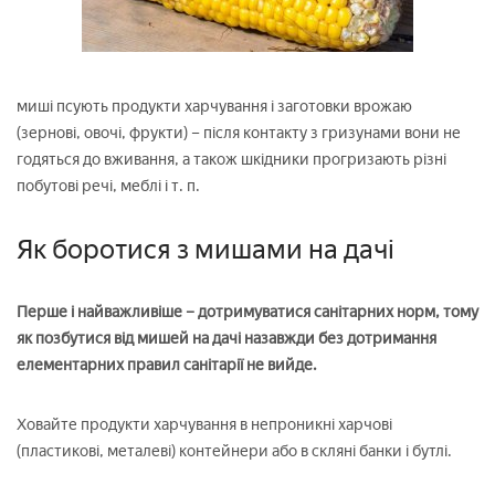
миші псують продукти харчування і заготовки врожаю
(зернові, овочі, фрукти) – після контакту з гризунами вони не
годяться до вживання, а також шкідники прогризають різні
побутові речі, меблі і т. п.
Як боротися з мишами на дачі
Перше і найважливіше – дотримуватися санітарних норм, тому
як позбутися від мишей на дачі назавжди без дотримання
елементарних правил санітарії не вийде.
Ховайте продукти харчування в непроникні харчові
(пластикові, металеві) контейнери або в скляні банки і бутлі.