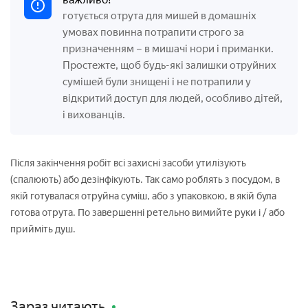
готується отрута для мишей в домашніх
умовах повинна потрапити строго за
призначенням – в мишачі нори і приманки.
Простежте, щоб будь-які залишки отруйних
сумішей були знищені і не потрапили у
відкритий доступ для людей, особливо дітей,
і вихованців.
Після закінчення робіт всі захисні засоби утилізують
(спалюють) або дезінфікують. Так само роблять з посудом, в
якій готувалася отруйна суміш, або з упаковкою, в якій була
готова отрута. По завершенні ретельно вимийте руки і / або
прийміть душ.
Зараз читають