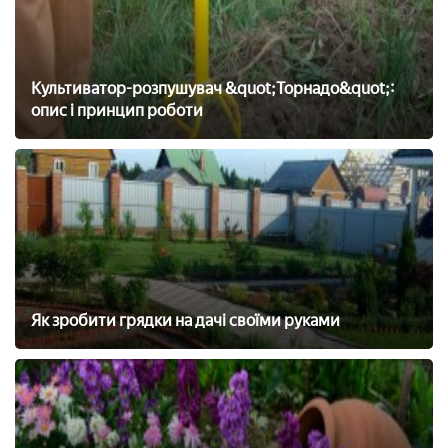
Культиватор-розпушувач &quot;Торнадо&quot;:
опис і принцип роботи
Як зробити грядки на дачі своїми руками