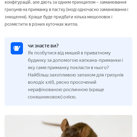
конфігурацій, але діють за одним принципом – заманювання
гризунів на приманку в пастку (іноді одночасно заманювання і
знищення). Краще буде придбати кілька мишоловок і
розмістити в різних куточках житла.
чи знаєте ви?
Як позбутися від мишей в приватному
будинку за допомогою капкана-приманки і
яку саме приманку покласти в нього?
Найбільш захопливою запахом для гризунів
володіє хліб, рясно просочений
нерафінованою рослинною (краще
соняшниковою) олією.