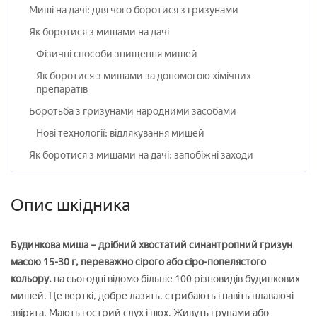
Миші на дачі: для чого боротися з гризунами
Як боротися з мишами на дачі
Фізичні способи знищення мишей
Як боротися з мишами за допомогою хімічних
препаратів
Боротьба з гризунами народними засобами
Нові технології: відлякування мишей
Як боротися з мишами на дачі: запобіжні заходи
Опис шкідника
Будинкова миша – дрібний хвостатий синантропний гризун
масою 15-30 г, переважно сірого або сіро-попелястого
кольору.
на сьогодні відомо більше 100 різновидів будинкових
мишей. Це верткі, добре лазять, стрибають і навіть плаваючі
звірята. Мають гострий слух і нюх. Живуть групами або