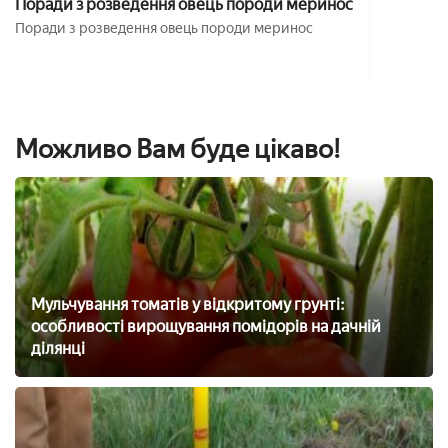
Поради з розведення овець породи меринос
Поради з розведення овець породи меринос
Можливо Вам буде цікаво!
Мульчування томатів у відкритому грунті:
особливості вирощування помідорів на дачній
ділянці