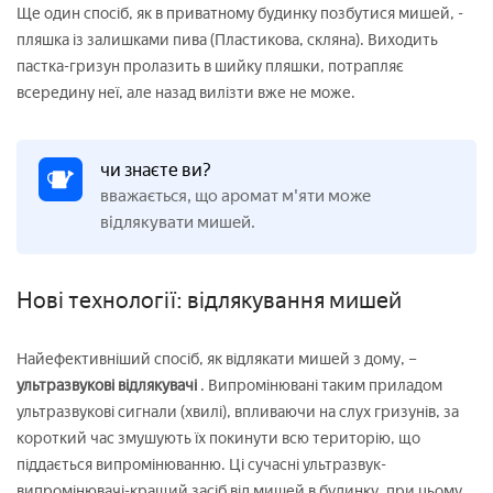
Ще один спосіб, як в приватному будинку позбутися мишей, -
пляшка із залишками пива (Пластикова, скляна). Виходить
пастка-гризун пролазить в шийку пляшки, потрапляє
всередину неї, але назад вилізти вже не може.
чи знаєте ви?
вважається, що аромат м'яти може
відлякувати мишей.
Нові технології: відлякування мишей
Найефективніший спосіб, як відлякати мишей з дому, –
ультразвукові відлякувачі
. Випромінювані таким приладом
ультразвукові сигнали (хвилі), впливаючи на слух гризунів, за
короткий час змушують їх покинути всю територію, що
піддається випромінюванню. Ці сучасні ультразвук-
випромінювачі-кращий засіб від мишей в будинку, при цьому