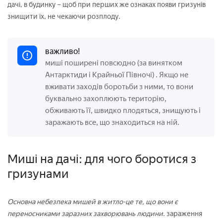
дачі, в будинку – щоб при перших же ознаках появи гризунів
знищити їх, не чекаючи розплоду.
важливо!
миші поширені повсюдно
(за винятком
Антарктиди і Крайньої Півночі)
. Якщо не
вживати заходів боротьби з ними, то вони
буквально захоплюють територію,
обживають її, швидко плодяться, знищують і
заражають все, що знаходиться на ній.
Миші на дачі: для чого боротися з
гризунами
Основна небезпека мишей в житло-це те, що вони є
переносниками заразних захворювань людини.
зараження