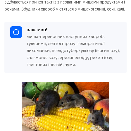
відбувається при контакті з зіпсованими мишами продуктами і
речами. Збудники хвороб містяться в мишачої слині, сечі, калі.
важливо!
миша-переносник наступних хвороб:
туляремії, лептоспірозу, геморагічної
лихоманки, псевдотуберкульозу (ієрсиніозу),
сальмонельозу, еризипелоїду, рикетсіозу,
глистових інвазій, чуми.