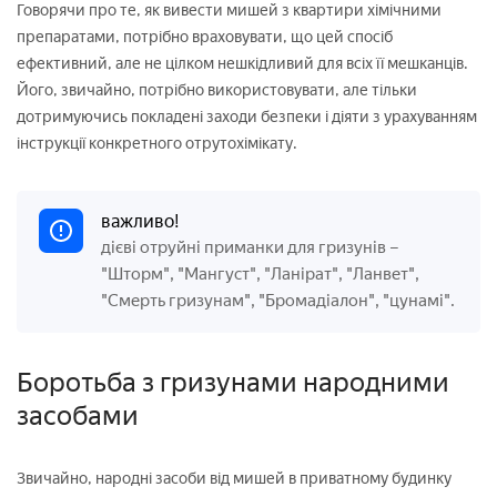
Говорячи про те, як вивести мишей з квартири хімічними
препаратами, потрібно враховувати, що цей спосіб
ефективний, але не цілком нешкідливий для всіх її мешканців.
Його, звичайно, потрібно використовувати, але тільки
дотримуючись покладені заходи безпеки і діяти з урахуванням
інструкції конкретного отрутохімікату.
важливо!
дієві отруйні приманки для гризунів –
"Шторм", "Мангуст", "Ланірат", "Ланвет",
"Смерть гризунам", "Бромадіалон", "цунамі".
Боротьба з гризунами народними
засобами
Звичайно, народні засоби від мишей в приватному будинку