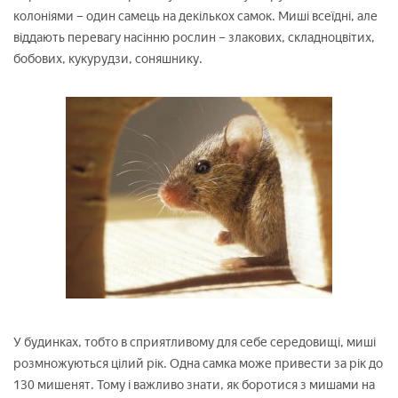
колоніями – один самець на декількох самок. Миші всеїдні, але
віддають перевагу насінню рослин – злакових, складноцвітих,
бобових, кукурудзи, соняшнику.
У будинках, тобто в сприятливому для себе середовищі, миші
розмножуються цілий рік. Одна самка може привести за рік до
130 мишенят. Тому і важливо знати, як боротися з мишами на