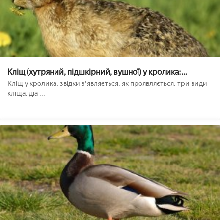
Кліщ (хутряний, підшкірний, вушної) у кролика:
симптоми і лікування
Кліщ у кролика: звідки з'являється, як проявляється, три види
кліща, діа ...