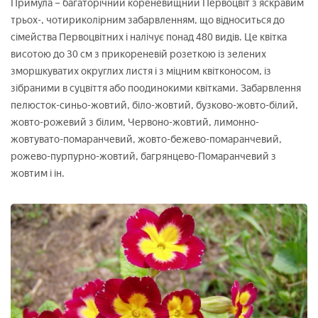
Примула – багаторічний кореневищний Первоцвіт з яскравим
трьох-, чотириколірним забарвленням, що відноситься до
сімейства Первоцвітних і налічує понад 480 видів. Це квітка
висотою до 30 см з прикореневій розеткою із зелених
зморшкуватих округлих листя і з міцним квітконосом, із
зібраними в суцвіття або поодинокими квітками. Забарвлення
пелюсток-синьо-жовтий, біло-жовтий, бузково-жовто-білий,
жовто-рожевий з білим, Червоно-жовтий, лимонно-
жовтувато-помаранчевий, жовто-бежево-помаранчевий,
рожево-пурпурно-жовтий, багрянцево-Помаранчевий з
жовтим і ін.