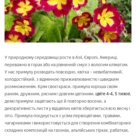
У природному середовищі росте в Азії, Європі, Америці,
переважно в горах або на рівнинній смузі з вологим кліматом.
У нас примулу розводять повсюдно, квітка – невибагливий,
холодостійкий, з відмінною приживлюваністю і швидким
розмноженням. Крім своєї краси, примула хороша своїм
раннім, дружним, рясним і довгим цвітінням.
цвіте 4-4, 5 тижні.
деякі примули зацвітають ще й повторно восени, а
декоративність листя у відцвілих квітів зберігається всю весну і
літо. Примула поєднується з усіма первоцвітами, травами,
чагарниками і використовується для створення комбінаторних
складних композицій на газонах, альпійських гірках, рабатках,