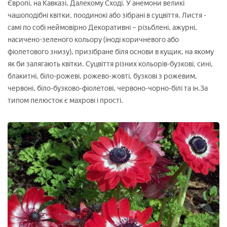
Європі, на Кавказі, Далекому Сході. У анемони великі
чашоподібні квітки, поодинокі або зібрані в суцвіття. Листя -
самі по собі неймовірно Декоративні – різьблені, ажурні,
насичено-зеленого кольору (іноді коричневого або
фіолетового знизу), призібране біля основи в кущик, на якому
як би залягають квітки. Суцвіття різних кольорів-бузкові, сині,
блакитні, біло-рожеві, рожево-жовті, бузкові з рожевим,
червоні, біло-бузково-фіолетові, червоно-чорно-білі та ін.За
типом пелюсток є махрові і прості.