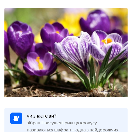
чи знаєте ви?
зібрані і висушені рильця крокусу
називаються шафран – одна з найдорожчих