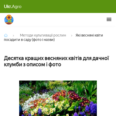
Ukr.
Agro
Які весняні квіти посадити в саду (фото і назви)
Методи культивації рослин
Які весняні квіти
посадити в саду (фото і назви)
Десятка кращих весняних квітів для дачної
клумби з описом і фото