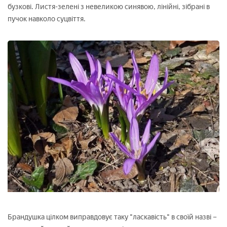
бузкові. Листя-зелені з невеликою синявою, лінійні, зібрані в
пучок навколо суцвіття.
Брандушка цілком виправдовує таку "ласкавість" в своїй назві –