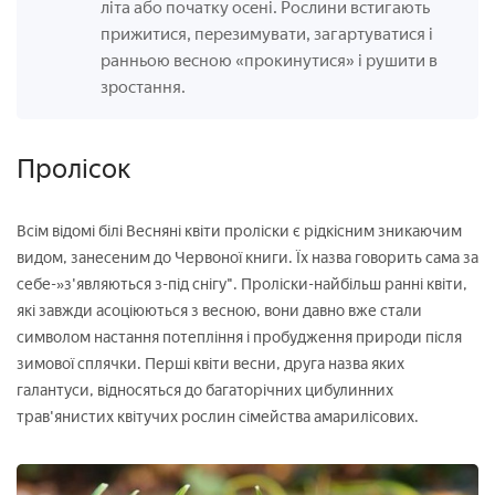
літа або початку осені. Рослини встигають
прижитися, перезимувати, загартуватися і
ранньою весною «прокинутися» і рушити в
зростання.
Пролісок
Всім відомі білі Весняні квіти проліски є рідкісним зникаючим
видом, занесеним до Червоної книги. Їх назва говорить сама за
себе-»з'являються з-під снігу". Проліски-найбільш ранні квіти,
які завжди асоціюються з весною, вони давно вже стали
символом настання потепління і пробудження природи після
зимової сплячки. Перші квіти весни, друга назва яких
галантуси, відносяться до багаторічних цибулинних
трав'янистих квітучих рослин сімейства амарилісових.