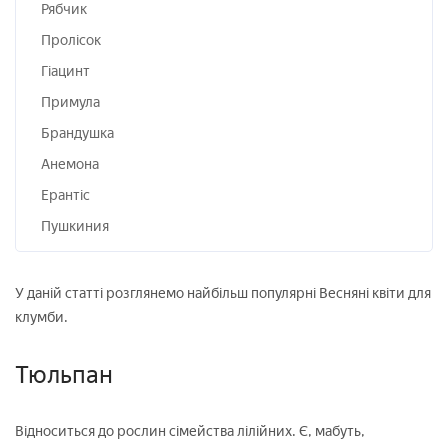
Рябчик
Пролісок
Гіацинт
Примула
Брандушка
Анемона
Ерантіс
Пушкиния
У даній статті розглянемо найбільш популярні Весняні квіти для
клумби.
Тюльпан
Відноситься до рослин сімейства лілійних. Є, мабуть,