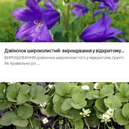
Дзвіночок широколистий: вирощування у відкритому
грунті, фото
ВИРОЩУВАННЯ дзвіночка широколистого у відкритому грунті.
Як правильно ро ...