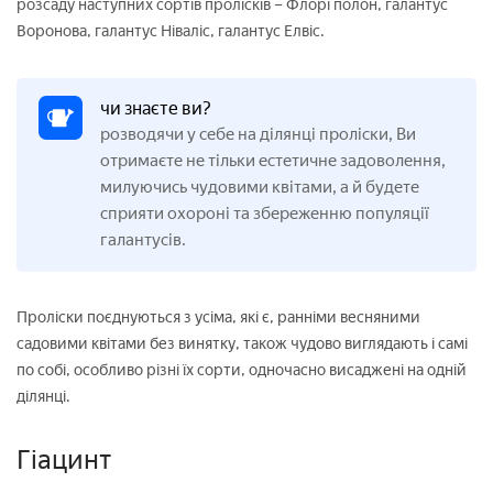
розсаду наступних сортів пролісків – Флорі полон, галантус
Воронова, галантус Ніваліс, галантус Елвіс.
чи знаєте ви?
розводячи у себе на ділянці проліски, Ви
отримаєте не тільки естетичне задоволення,
милуючись чудовими квітами, а й будете
сприяти охороні та збереженню популяції
галантусів.
Проліски поєднуються з усіма, які є, ранніми весняними
садовими квітами без винятку, також чудово виглядають і самі
по собі, особливо різні їх сорти, одночасно висаджені на одній
ділянці.
Гіацинт