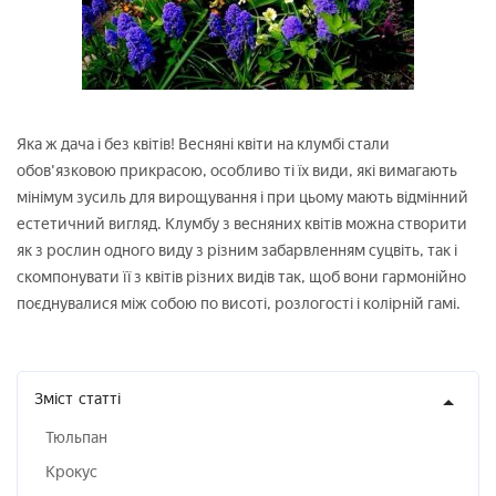
Яка ж дача і без квітів! Весняні квіти на клумбі стали
обов'язковою прикрасою, особливо ті їх види, які вимагають
мінімум зусиль для вирощування і при цьому мають відмінний
естетичний вигляд. Клумбу з весняних квітів можна створити
як з рослин одного виду з різним забарвленням суцвіть, так і
скомпонувати її з квітів різних видів так, щоб вони гармонійно
поєднувалися між собою по висоті, розлогості і колірній гамі.
Зміст
статті
Тюльпан
Крокус