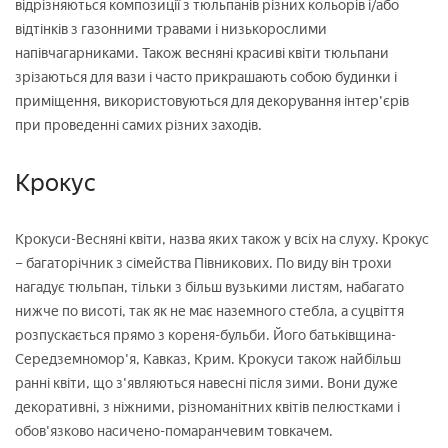
відрізняються композиції з тюльпанів різних кольорів і/або
відтінків з газонними травами і низькорослими
напівчагарниками. Також весняні красиві квіти тюльпани
зрізаються для вази і часто прикрашають собою будинки і
приміщення, використовуються для декорування інтер'єрів
при проведенні самих різних заходів.
Крокус
Крокуси-Весняні квіти, назва яких також у всіх на слуху. Крокус
– багаторічник з сімейства Півникових. По виду він трохи
нагадує тюльпан, тільки з більш вузькими листям, набагато
нижче по висоті, так як не має наземного стебла, а суцвіття
розпускається прямо з кореня-бульби. Його батьківщина-
Середземномор'я, Кавказ, Крим. Крокуси також найбільш
ранні квіти, що з'являються навесні після зими. Вони дуже
декоративні, з ніжними, різноманітних квітів пелюстками і
обов'язково насичено-помаранчевим товкачем.