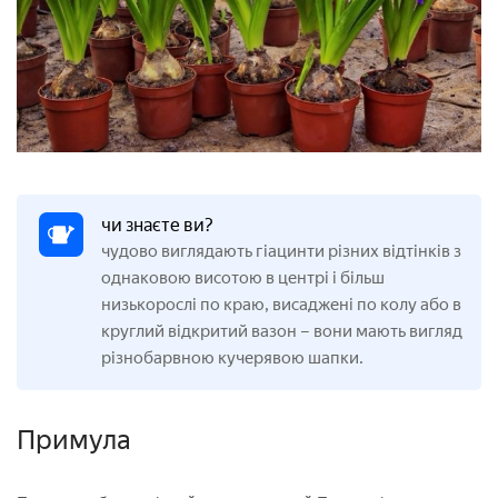
чи знаєте ви?
чудово виглядають гіацинти різних відтінків з
однаковою висотою в центрі і більш
низькорослі по краю, висаджені по колу або в
круглий відкритий вазон – вони мають вигляд
різнобарвною кучерявою шапки.
Примула