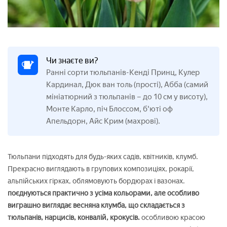
Чи знаєте ви?
Ранні сорти тюльпанів-Кенді Принц, Кулер
Кардинал, Дюк ван толь (прості), Абба (самий
мініатюрний з тюльпанів – до 10 см у висоту),
Монте Карло, піч Блоссом, б'юті оф
Апельдорн, Айс Крим (махрові).
Тюльпани підходять для будь-яких садів, квітників, клумб.
Прекрасно виглядають в групових композиціях, рокарії,
альпійських гірках, облямовують бордюрах і вазонах.
поєднуються практично з усіма кольорами, але особливо
виграшно виглядає весняна клумба, що складається з
тюльпанів, нарцисів, конвалій, крокусів.
особливою красою