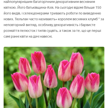
найпопулярнішим багаторічним декоративним весняним
квіткою. Його батьківщина-Азія. На сьогодні відомі більше 150
його видів, і селекціонерами тривають роботи по виведенню
нових. Тюльпан часто називають» королем весняних клумб " за
неповторний вигляд, особливу декоративність і барвисте
розмаїття пелюсток і типів суцвіть, а також за те, що це перші
самі ранні квіти на дачі навесні.