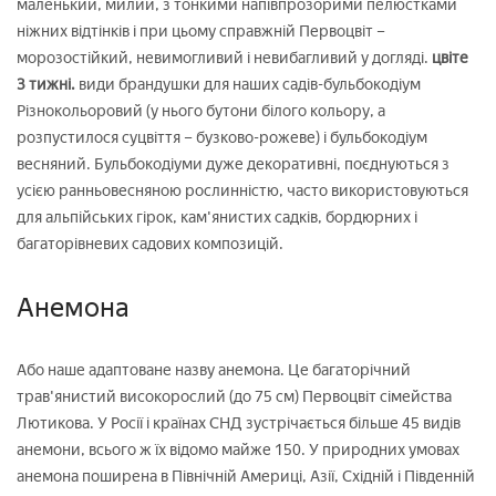
маленький, милий, з тонкими напівпрозорими пелюстками
ніжних відтінків і при цьому справжній Первоцвіт –
морозостійкий, невимогливий і невибагливий у догляді.
цвіте
3 тижні.
види брандушки для наших садів-бульбокодіум
Різнокольоровий (у нього бутони білого кольору, а
розпустилося суцвіття – бузково-рожеве) і бульбокодіум
весняний. Бульбокодіуми дуже декоративні, поєднуються з
усією ранньовесняною рослинністю, часто використовуються
для альпійських гірок, кам'янистих садків, бордюрних і
багаторівневих садових композицій.
Анемона
Або наше адаптоване назву анемона. Це багаторічний
трав'янистий високорослий (до 75 см) Первоцвіт сімейства
Лютикова. У Росії і країнах СНД зустрічається більше 45 видів
анемони, всього ж їх відомо майже 150. У природних умовах
анемона поширена в Північній Америці, Азії, Східній і Південній