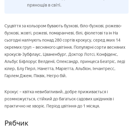
прянощів в світі.
Суцвіття за кольором бувають бузкові, біло-бузкові, рожево-
бузкові, жовті, рожеві, помаранчеві, білі, фіолетові та ін На
сьогодні налічують понад 280 сортів крокусу, серед яких 14
окремих груп – весняного цвітіння. Популярні сорти весняних
крокусів-Зубфлаус, Цваненбург, Доктор Лотсі, Конфіденс,
Альбус Біфлорус Велденії, Олександр, принцеса Беатріс, леді
кілер, Блу Перл, Нанетта, Маріетта, Альбіон, Інчантресс,
Гарлем Джем, Піквік, Негро бій.
Крокус – квітка невибагливий, добре приживається і
розмножується, стійкий до багатьох садових шкідників і
практично не хворіє. Період цвітіння-до 1 місяця.
Рябчик