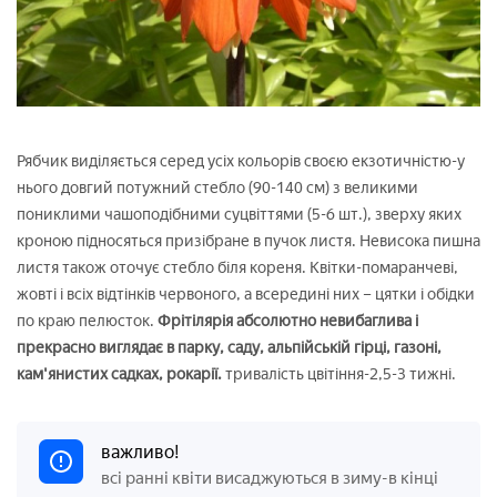
Рябчик виділяється серед усіх кольорів своєю екзотичністю-у
нього довгий потужний стебло (90-140 см) з великими
пониклими чашоподібними суцвіттями (5-6 шт.), зверху яких
кроною підносяться призібране в пучок листя. Невисока пишна
листя також оточує стебло біля кореня. Квітки-помаранчеві,
жовті і всіх відтінків червоного, а всередині них – цятки і обідки
по краю пелюсток.
Фрітілярія абсолютно невибаглива і
прекрасно виглядає в парку, саду, альпійській гірці, газоні,
кам'янистих садках, рокарії.
тривалість цвітіння-2,5-3 тижні.
важливо!
всі ранні квіти висаджуються в зиму-в кінці