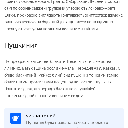
Ерантіс довгоножковий, Ерантіс Сибірський. Весеннікі хороші
самі по собі-висаджені групками утворюють яскраво-жовті
цятки, прекрасно виглядають і виглядають життєстверджуюче
ранньою весною на будь-якій ділянці. Також вони відмінно
поєднуються з усіма першими весняними квітами.
Пушкиния
Це прекрасні витончені блакитні Весняні квіти сімейства
лілійних. Батьківщина рослини-мала і Передня Азія, Кавказ. Є
блідо-блакитний, майже білий вид пушкінії з тонкими темно-
блакитними прожилками по центру пелюсток – пушкінія
гіацинтовідная, яка поряд з блакитною пушкініей
пролесковідной є раннім весняним видом.
чи знаєте ви?
Пушкінія була названа на честь відомого