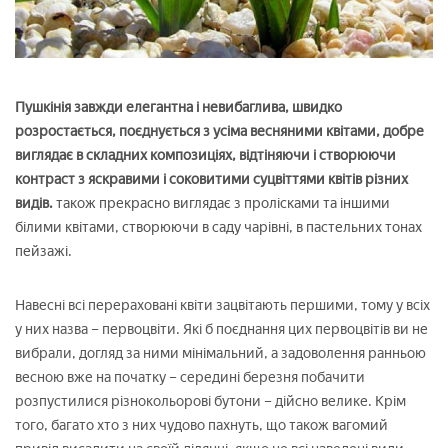
Пушкінія завжди елегантна і невибаглива, швидко
розростається, поєднується з усіма весняними квітами, добре
виглядає в складних композиціях, відтіняючи і створюючи
контраст з яскравими і соковитими суцвіттями квітів різних
видів.
також прекрасно виглядає з пролісками та іншими
білими квітами, створюючи в саду чарівні, в пастельних тонах
пейзажі.
Навесні всі перераховані квіти зацвітають першими, тому у всіх
у них назва – первоцвіти. Які б поєднання цих первоцвітів ви не
вибрали, догляд за ними мінімальний, а задоволення ранньою
весною вже на початку – середині березня побачити
розпустилися різнокольорові бутони – дійсно велике. Крім
того, багато хто з них чудово пахнуть, що також вагомий