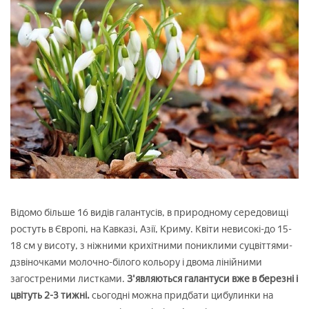
Відомо більше 16 видів галантусів, в природному середовищі
ростуть в Європі, на Кавказі, Азії, Криму. Квіти невисокі-до 15-
18 см у висоту, з ніжними крихітними пониклими суцвіттями-
дзвіночками молочно-білого кольору і двома лінійними
загостреними листками.
З'являються галантуси вже в березні і
цвітуть 2-3 тижні.
сьогодні можна придбати цибулинки на