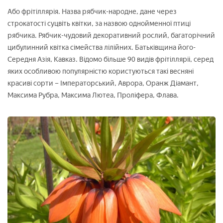
Або фрітіллярія. Назва рябчик-народне, дане через
строкатості суцвіть квітки, за назвою однойменної птиці
рябчика. Рябчик-чудовий декоративний рослий, багаторічний
цибулинний квітка сімейства лілійних. Батьківщина його-
Середня Азія, Кавказ. Відомо більше 90 видів фрітілляріі, серед
яких особливою популярністю користуються такі весняні
красиві сорти – Імператорський, Аврора, Оранж Діамант,
Максима Рубра, Максима Лютеа, Проліфера, Флава.