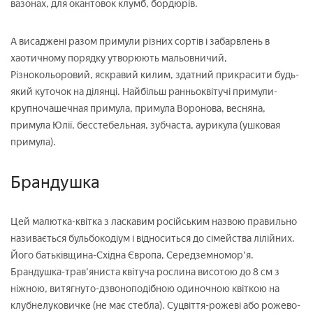
вазонах, для окантовок клумб, бордюрів.
А висаджені разом примули різних сортів і забарвлень в
хаотичному порядку утворюють мальовничий,
Різнокольоровий, яскравий килим, здатний прикрасити будь-
який куточок на ділянці. Найбільш ранньоквітучі примули-
крупночашечная примула, примула Воронова, весняна,
примула Юлії, бесстебельная, зубчаста, аурикула (ушковая
примула).
Брандушка
Цей малютка-квітка з ласкавим російським назвою правильно
називається бульбокодіум і відноситься до сімейства лілійних.
Його батьківщина-Східна Європа, Середземномор'я.
Брандушка-трав'яниста квітуча рослина висотою до 8 см з
ніжною, витягнуто-дзвоноподібною одиночною квіткою на
клубнелуковичке (не має стебла). Суцвіття-рожеві або рожево-