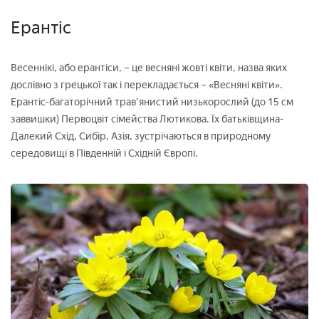
Ерантіс
Весеннікі, або ерантіси, – це весняні жовті квіти, назва яких
дослівно з грецької так і перекладається – «Весняні квіти».
Ерантіс-багаторічний трав'янистий низькорослий (до 15 см
заввишки) Первоцвіт сімейства Лютикова. Їх батьківщина-
Далекий Схід, Сибір, Азія, зустрічаються в природному
середовищі в Південній і Східній Європі.