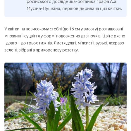
російського дослідника-ботаніка графа А.а.
Мусіна-Пушкіна, першовідкривача цієї квітки.
У квітки на невисокому стеблі (до 16 см у висоту) розташовані
множинні суцвіття у формі подовжених дзвіночків. Цвіте рясно
і довго – до трьох тижнів. Листя довгі, м'ясисті, вузькі, яскраво-
зелені, зібрані в прикореневу розетку.