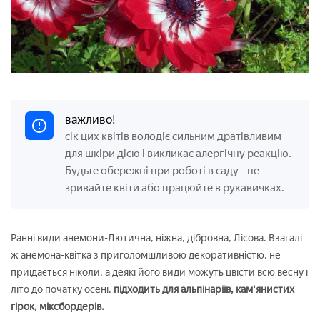
важливо!
сік цих квітів володіє сильним дратівливим
для шкіри дією і викликає алергічну реакцію.
Будьте обережні при роботі в саду - не
зривайте квіти або працюйте в рукавичках.
Ранні види анемони-Лютична, ніжна, дібровна, Лісова. Взагалі
ж анемона-квітка з приголомшливою декоративністю, не
приїдається ніколи, а деякі його види можуть цвісти всю весну і
літо до початку осені.
підходить для альпінаріїв, кам'янистих
гірок, міксбордерів.