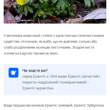
У весенніка невисокий стебло з кулястим шестипелюстковим
суцвіттям, оточеним, як жабо, що не довгими, сильно або
слабо розділеними на кінцях листочками. Згодом листя
згинається дугою і провисає вниз.
Чи знаєте ви?
серед Ерантіс є і білі види-Ерантіс зірчастий і
перисто-надрізаний і помаранчевий –
Ерантіс аурантіка.
Види перших весенніков-Ерантіс зимовий, Ерантіс Тубергена,