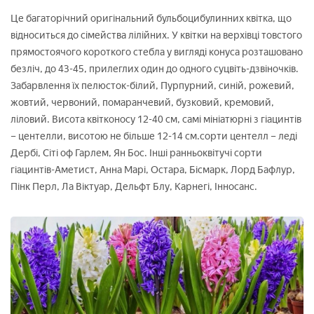
Це багаторічний оригінальний бульбоцибулинних квітка, що
відноситься до сімейства лілійних. У квітки на верхівці товстого
прямостоячого короткого стебла у вигляді конуса розташовано
безліч, до 43-45, прилеглих один до одного суцвіть-дзвіночків.
Забарвлення їх пелюсток-білий, Пурпурний, синій, рожевий,
жовтий, червоний, помаранчевий, бузковий, кремовий,
ліловий. Висота квітконосу 12-40 см, самі мініатюрні з гіацинтів
– центелли, висотою не більше 12-14 см.сорти центелл – леді
Дербі, Сіті оф Гарлем, Ян Бос. Інші ранньоквітучі сорти
гіацинтів-Аметист, Анна Марі, Остара, Бісмарк, Лорд Бафлур,
Пінк Перл, Ла Віктуар, Дельфт Блу, Карнегі, Інносанс.