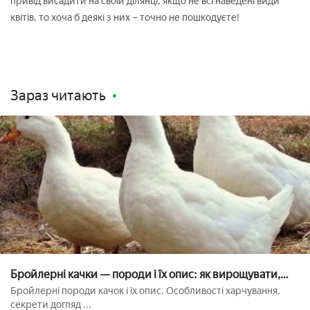
привід висадити на своїй ділянці, якщо не всі наведені види
квітів, то хоча б деякі з них – точно не пошкодуєте!
Зараз читають
Бройлерні качки — породи і їх опис: як вирощувати,
утримувати і годувати домашню птицю
Бройлерні породи качок і їх опис. Особливості харчування,
секрети догляд ...