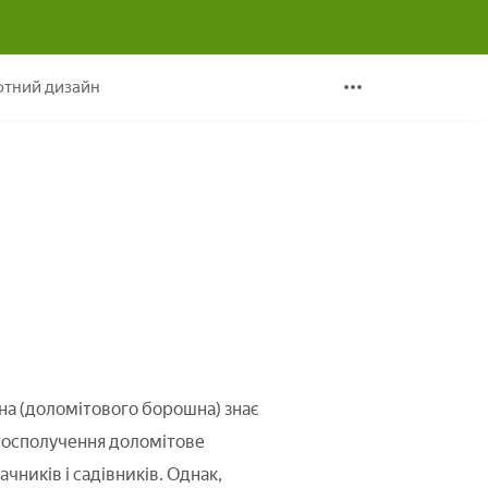
я грунту
тний дизайн
на (доломітового борошна) знає
восполучення доломітове
ачників і садівників. Однак,