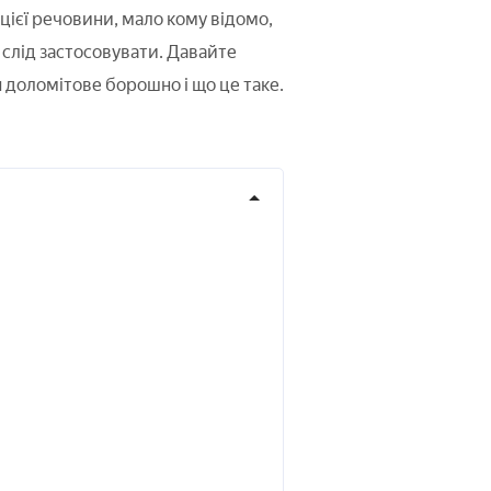
ієї речовини, мало кому відомо,
о слід застосовувати. Давайте
 доломітове борошно і що це таке.