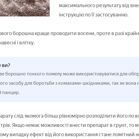
максимального результату від вне
інструкцію по її застосуванню.
вого борошна краще проводити восени, проте в разі крайнь
весні і влітку.
е ви?
ве борошно тонкого помелу може використовуватися для обпри
го засобу для боротьби з комахами-шкідниками, так як вона н
й панцир.
рату слід якомога більш рівномірно розподілити його по вс
трів. Якщо немає можливості внести препарат в грунт, то 
ому випадку ефект від його використання стане помітний не 