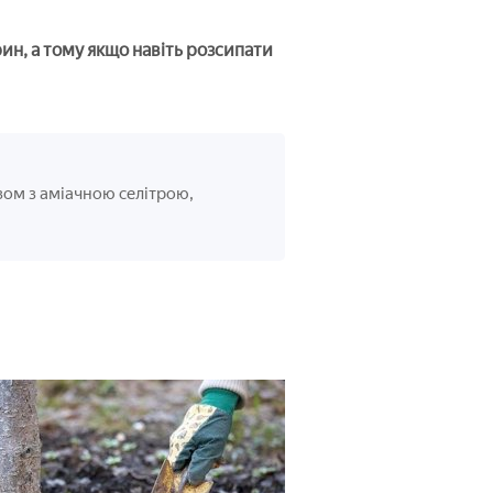
н, а тому якщо навіть розсипати
зом з аміачною селітрою,