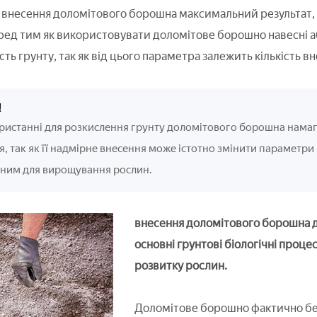
внесення доломітового борошна максимальний результат, не
ред тим як використовувати доломітове борошно навесні а
ть грунту, так як від цього параметра залежить кількість в
!
ристанні для розкислення грунту доломітового борошна намаг
, так як її надмірне внесення може істотно змінити параметри 
ним для вирощування рослин.
внесення доломітового борошна 
основні грунтові біологічні проце
розвитку рослин.
Доломітове борошно фактично бе