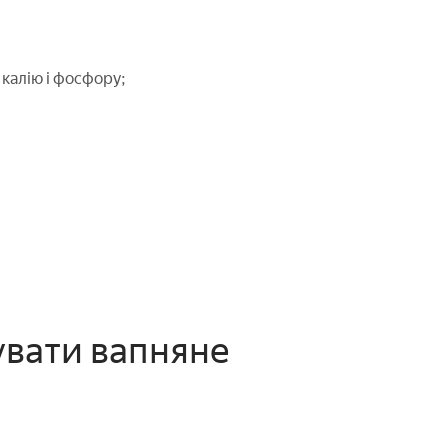
калію і фосфору;
увати вапняне