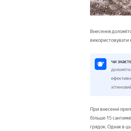
Внесення доломіто
використовувати на
чи знаєт
доломіто
ефективно
хітинови
При внесенні препа
більше 15 сантиме
грядок. Однак в ць