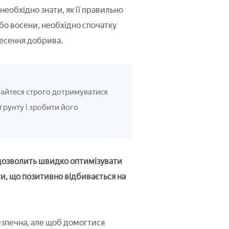
обхідно знати, як її правильно
бо восени, необхідно спочатку
несення добрива.
айтеся строго дотримуватися
грунту і зробити його
дозволить швидко оптимізувати
си, що позитивно відбивається на
зпечна, але щоб домогтися