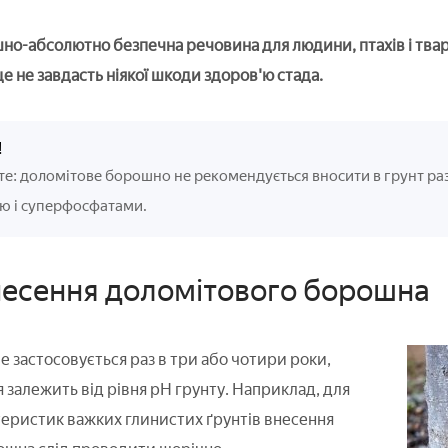
о-абсолютно безпечна речовина для людини, птахів і твари
 це не завдасть ніякої шкоди здоров'ю стада.
!
е: доломітове борошно не рекомендується вносити в грунт ра
ю і суперфосфатами.
несення доломітового борошна
 застосовується раз в три або чотири роки,
 залежить від рівня рН грунту. Наприклад, для
еристик важких глинистих ґрунтів внесення