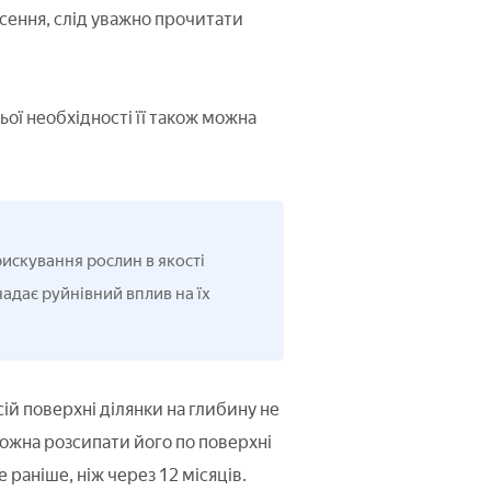
сення, слід уважно прочитати
ої необхідності її також можна
скування рослин в якості
адає руйнівний вплив на їх
ій поверхні ділянки на глибину не
можна розсипати його по поверхні
раніше, ніж через 12 місяців.