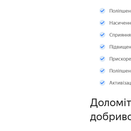
Поліпшенн
Насичення
Сприяння 
Підвищенн
Прискорен
Поліпшен
Активізац
Доломіт
добрив