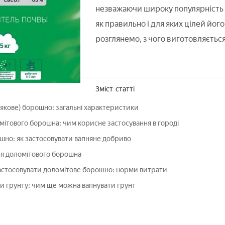
незважаючи широку популярність ц
як правильно і для яких цілей йог
розглянемо, з чого виготовляється
Зміст
статті
якове) борошно: загальні характеристики
мітового борошна: чим корисне застосування в городі
шно: як застосовувати вапняне добриво
я доломітового борошна
астосовувати доломітове борошно: норми витрати
и грунту: чим ще можна вапнувати грунт