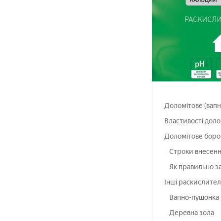
Доломітове (вапн
Властивості доло
Доломітове боро
Строки внесенн
Як правильно з
Інші раскислител
Вапно-пушонка
Деревна зола