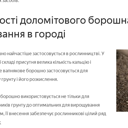
 засобів.
ості доломітового борошн
вання в городі
о найчастіше застосовується в рослинництві. У
її складі присутня велика кількість кальцію і
е вапнякове борошно застосовується для
грунту і його розкислення.
борошно використовується не тільки для
ників грунту до оптимальних для вирощування
, її внесення забезпечує рослинникові цілий ряд
: