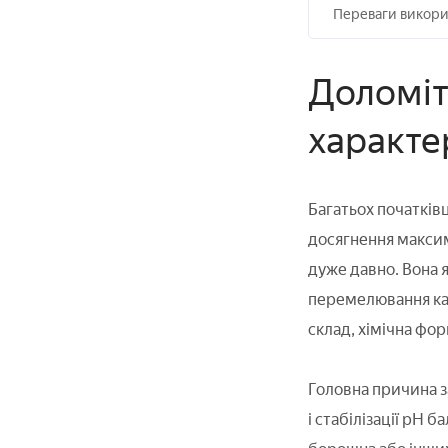
Переваги викори
Доломіт
характе
Багатьох початків
досягнення максим
дуже давно. Вона 
перемелювання кар
склад, хімічна фо
Головна причина з
і стабілізації рН