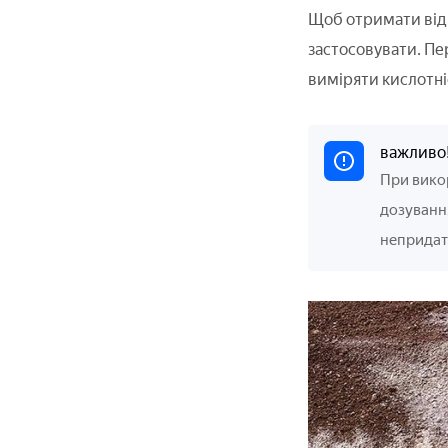
Щоб отримати від 
застосовувати. Пе
виміряти кислотніс
важливо
При вико
дозування
непридат