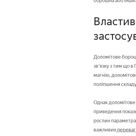
борошна або інших
Властив
застосу
Доломітове борошн
зв'язку з тим що в 
магнію, доломітов
поліпшення складу 
Однак доломітове 
приведення показ
рослин параметрам
важливих
переваг