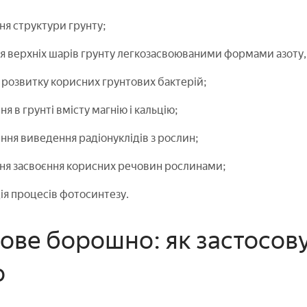
я структури грунту;
 верхніх шарів грунту легкозасвоюваними формами азоту, 
розвитку корисних грунтових бактерій;
я в грунті вмісту магнію і кальцію;
ня виведення радіонуклідів з рослин;
ня засвоєння корисних речовин рослинами;
ія процесів фотосинтезу.
ове борошно: як застосов
о