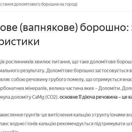
стання доломітового борошна на городі
ове (вапнякове) борошно: 
ристики
ців рослинників хвилює питання, що таке доломітове борошно
ального результату. Доломітове борошно застосовується в
являє собою речовину грубого помелу, що отримується внас
бонатних мінералів, велика частина яких – Доломіти. До
рмула доломіту CaMg (CO2).
основне її діюча речовина – це к
акислення грунтів-це витіснення кальцію з грунту іонами во
 баланс водню і іонів кальцію рекомендується підтримувати 