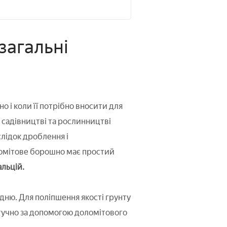
загальні
 і коли її потрібно вносити для
 садівництві та рослинництві
лідок дроблення і
ломітове борошно має простий
альцій.
дню. Для поліпшення якості грунту
штучно за допомогою доломітового