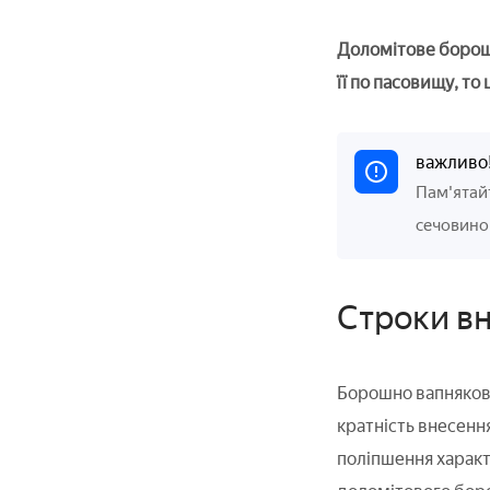
Доломітове борошн
її по пасовищу, то
важливо
Пам'ятайт
сечовино
Строки в
Борошно вапнякове
кратність внесення
поліпшення характ