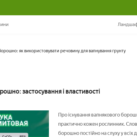
Доломітове борошно: як використовувати речовину для вапнуванн
лини
Ландшаф
борошно: як використовувати речовину для вапнування грунту
рошно: застосування і властивості
Про існування вапнякового борош
практично кожен рослинник. Сло
борошно постійно на слуху у всіх д