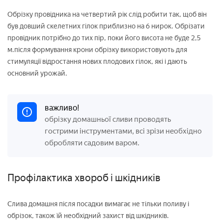
Обрізку провідника на четвертий рік слід робити так, щоб він
був довший скелетних гілок приблизно на 6 нирок. Обрізати
провідник потрібно до тих пір, поки його висота не буде 2,5
м.після формування крони обрізку використовують для
стимуляції відростання нових плодових гілок, які і дають
основний урожай.
важливо!
обрізку домашньої сливи проводять
гострими інструментами, всі зрізи необхідно
обробляти садовим варом.
Профілактика хвороб і шкідників
Слива домашня після посадки вимагає не тільки поливу і
обрізок, також їй необхідний захист від шкідників.