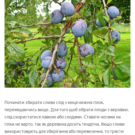
Починати збирати сливи слід з кінця нижніх гілок,
переміщаючись вище. Для того щоб зібрати плоди з верхівки,
слід скористатися лавкою або сходами. Ставати ногами на
гілки не варто, так як деревина досить тендітна. Якщо сливи
використовують для зберігання або перевезення, то трясти