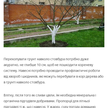
Перекопувати грунт навколо стовбура потрібно дуже
акуратно, не глибше 10 см, щоб не пошкодити кореневу
систему. Навесні потрібно проводити профілактичні роботи
від хвороб і шкідників, які можуть перебувати в корі дерева або
в грунті навколо стовбура.
Влітку, після того як сливи цвіли, їм необхідна мінеральна і
органічна підгодівля добривами. Пропорції для літньої
підгодівлі ті ж, що і навесні. У жарку, суху погоду домашню