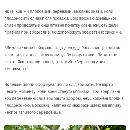
Як і з іншими плодовими деревами, важливо знати, коли
плодоносить слива після посадки. Збір врожаю домашньої
сливи проводять в кінці літа і на початку осені. Існують деякі
правила при зборі слив, які допоможуть зберегти їх свіжими.
Збирати сливи найкраще в суху погоду. Рано вранці, коли ще
залишилася роса, після поливу або дощу сливи збирати не
варто. Якщо плоди вологі, то термін зберігання у них
зменшується.
Як тільки плоди сформувалися, їх слід збирати. Не варто
чекати моменту, коли вони стануть м'якими. При зберіганні
або перевезенні слив збирають здорові, неушкоджені плоди з
плодоніжкою. Восковий наліт на сливах захищає їх від впливу
несприятливого середовища.