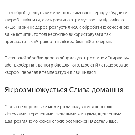
При обробці гинуть вижили після зимового періоду збудники
хвороб і шкідники, а ось рослина отримує азотну підгодівлю.
Якщо нирки на дереві розпустилися, а обробити їх сечовиною
ви не встигли, то тоді необхідно використовувати такі
препарати, як «Агравертін», «Іскра-біо», «Фитоверм».
Після такої обробки дерева обприскують розчином "циркону»
або "Екоберіна", це потрібно для того, щоб стійкість дерева до
хвороб і перепадів температури підвищилася.
Як розмножується Слива домашня
Слива-це дерево, яке може розмножуватися порослю,
кісточками, кореневими і зеленими живцями, щепленням.
Далі розглянемо кожен спосіб розмноження детальніше.