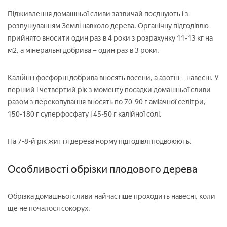
Підживлення домашньої сливи зазвичай поєднують і з
розпушуванням Землі навколо дерева. Органічну підгодівлю
прийнято вносити один раз в 4 роки з розрахунку 11-13 кг на
м2, а мінеральні добрива – один раз в 3 роки.
Калійні і фосфорні добрива вносять восени, а азотні – навесні. У
перший і четвертий рік з моменту посадки домашньої сливи
разом з перекопування вносять по 70-90 г аміачної селітри,
150-180 г суперфосфату і 45-50 г калійної солі.
На 7-8-й рік життя дерева норму підгодівлі подвоюють.
Особливості обрізки плодового дерева
Обрізка домашньої сливи найчастіше проходить навесні, коли
ще не почалося сокорух.