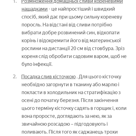
Розмноження домашньої сливи кореневими
нащадками
- це найпростіший і швидкий
спосіб, який дає при цьому сильну кореневу
поросль. На відстані від сливи потрібно
вибрати добре розвинений син, відкопати
корінь і відокремити його від материнської
рослини на дистанції 20 см від стовбура. Зріз
кореня слід обробити садовим варом, щоб не
було інфекції.
Посадка слив кісточкою
. Для цього кісточку
необхідно загорнути в тканину або марлю і
покласти в холодильник на стратифікацію з
осені до початку березня. Після закінчення
цього терміну кісточку садять в горщик і, коли
вона проросте, доглядають за нею, як за
звичайною розсадою – підгодовують і
поливають. Після того як саджанець трохи