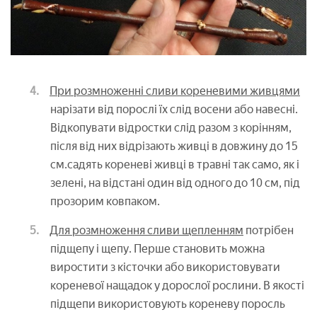
При розмноженні сливи кореневими живцями
нарізати від порослі їх слід восени або навесні.
Відкопувати відростки слід разом з корінням,
після від них відрізають живці в довжину до 15
см.садять кореневі живці в травні так само, як і
зелені, на відстані один від одного до 10 см, під
прозорим ковпаком.
Для розмноження сливи щепленням
потрібен
підщепу і щепу. Перше становить можна
виростити з кісточки або використовувати
кореневої нащадок у дорослої рослини. В якості
підщепи використовують кореневу поросль