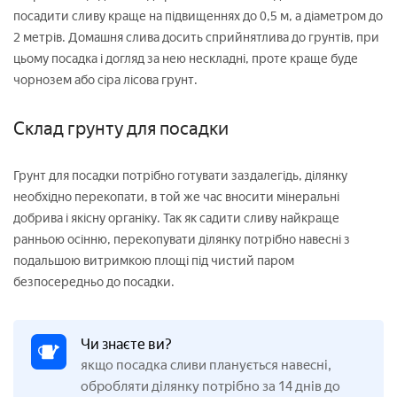
посадити сливу краще на підвищеннях до 0,5 м, а діаметром до
2 метрів. Домашня слива досить сприйнятлива до грунтів, при
цьому посадка і догляд за нею нескладні, проте краще буде
чорнозем або сіра лісова грунт.
Склад грунту для посадки
Грунт для посадки потрібно готувати заздалегідь, ділянку
необхідно перекопати, в той же час вносити мінеральні
добрива і якісну органіку. Так як садити сливу найкраще
ранньою осінню, перекопувати ділянку потрібно навесні з
подальшою витримкою площі під чистий паром
безпосередньо до посадки.
Чи знаєте ви?
якщо посадка сливи планується навесні,
обробляти ділянку потрібно за 14 днів до