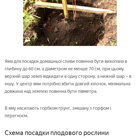
Яма для посадки домашньої сливи повинна бути викопана в
глибину до 60 см, а діаметром не менше 70 см, при цьому
верхній шар землі відкидати в одну сторону, а нижній шар – в
іншу. У центр ями потрібно вбити довгий кілочок, мінімальна
довжина над землею повинна бути півметра.
В яму насипають горбком грунт, змішану з торфом і
перегноєм.
Схема посадки плодового рослини