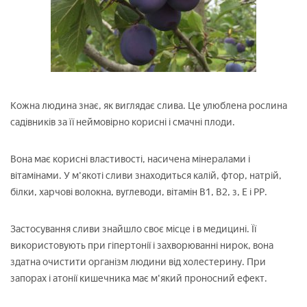
Кожна людина знає, як виглядає слива. Це улюблена рослина
садівників за її неймовірно корисні і смачні плоди.
Вона має корисні властивості, насичена мінералами і
вітамінами. У м'якоті сливи знаходиться калій, фтор, натрій,
білки, харчові волокна, вуглеводи, вітамін В1, В2, з, Е і РР.
Застосування сливи знайшло своє місце і в медицині. Її
використовують при гіпертонії і захворюванні нирок, вона
здатна очистити організм людини від холестерину. При
запорах і атонії кишечника має м'який проносний ефект.