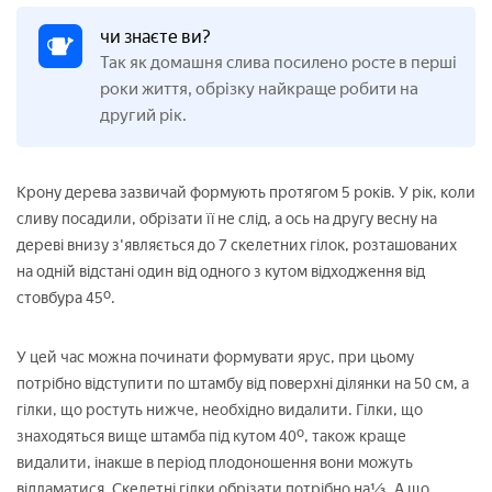
чи знаєте ви?
Так як домашня слива посилено росте в перші
роки життя, обрізку найкраще робити на
другий рік.
Крону дерева зазвичай формують протягом 5 років. У рік, коли
сливу посадили, обрізати її не слід, а ось на другу весну на
дереві внизу з'являється до 7 скелетних гілок, розташованих
на одній відстані один від одного з кутом відходження від
стовбура 45º.
У цей час можна починати формувати ярус, при цьому
потрібно відступити по штамбу від поверхні ділянки на 50 см, а
гілки, що ростуть нижче, необхідно видалити. Гілки, що
знаходяться вище штамба під кутом 40º, також краще
видалити, інакше в період плодоношення вони можуть
відламатися. Скелетні гілки обрізати потрібно на⅓, А що