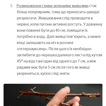
Розмноження сливи зеленими живцями
стає
більш популярним, тому що приносить швидкі
результати. Живцювання слід проводити в
червні, коли пагони активно ростуть. У довжину
вони повинні бути до 40 см, поміщати їх
потрібно в воду. Далі живці пов'язують, а нижні
кінці залишають на ніч в розчині
«гетероауксину». Після цього їх необхідно
заглибити до черешка далекого листа під кутом
45º на відстані один від одного до 7 см, а між
рядами має бути 5 см.після того як живці
укореняться, купол слід зняти.