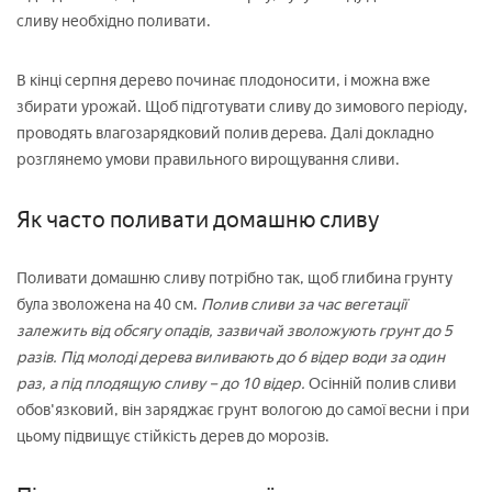
сливу необхідно поливати.
В кінці серпня дерево починає плодоносити, і можна вже
збирати урожай. Щоб підготувати сливу до зимового періоду,
проводять влагозарядковий полив дерева. Далі докладно
розглянемо умови правильного вирощування сливи.
Як часто поливати домашню сливу
Поливати домашню сливу потрібно так, щоб глибина грунту
була зволожена на 40 см.
Полив сливи за час вегетації
залежить від обсягу опадів, зазвичай зволожують грунт до 5
разів. Під молоді дерева виливають до 6 відер води за один
раз, а під плодящую сливу – до 10 відер.
Осінній полив сливи
обов'язковий, він заряджає грунт вологою до самої весни і при
цьому підвищує стійкість дерев до морозів.