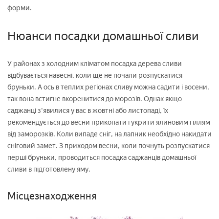
форми.
Нюанси посадки домашньої сливи
У районах з холодним кліматом посадка дерева сливи
відбувається навесні, коли ще не почали розпускатися
бруньки. А ось в теплих регіонах сливу можна садити і восени,
так вона встигне вкоренитися до морозів. Однак якщо
саджанці з'явилися у вас в жовтні або листопаді, їх
рекомендується до весни прикопати і укрити ялиновим гіллям
від заморозків. Коли випаде сніг, на лапник необхідно накидати
сніговий замет. З приходом весни, коли почнуть розпускатися
перші бруньки, проводиться посадка саджанців домашньої
сливи в підготовлену яму.
Місцезнаходження