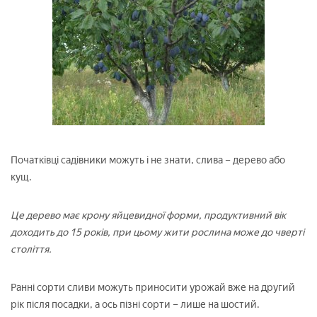
Початківці садівники можуть і не знати, слива – дерево або
кущ.
Це дерево має крону яйцевидної форми, продуктивний вік
доходить до 15 років, при цьому жити рослина може до чверті
століття.
Ранні сорти сливи можуть приносити урожай вже на другий
рік після посадки, а ось пізні сорти – лише на шостий.