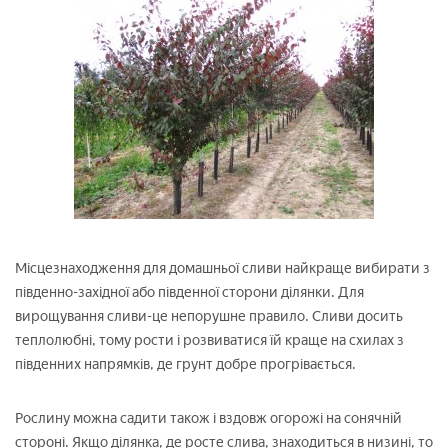
Місцезнаходження для домашньої сливи найкраще вибирати з
південно-західної або південної сторони ділянки. Для
вирощування сливи-це непорушне правило. Сливи досить
теплолюбні, тому рости і розвиватися їй краще на схилах з
південних напрямків, де грунт добре прогрівається.
Рослину можна садити також і вздовж огорожі на сонячній
стороні. Якщо ділянка, де росте слива, знаходиться в низині, то