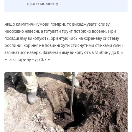
цього моменту.
Якщо кліматичні умови помірні, то висаджувати сливу
необхідно навесні, а готувати грунт потрібно восени. При
посадці яму викопують, орієнтуючись на кореневу систему
рослини, коріння не повинні бути стиснутими стінками ями і
загинатися наверх. Зазвичай яму викопують в глибину до 0,5
м, а в ширину – до 0,7 м.