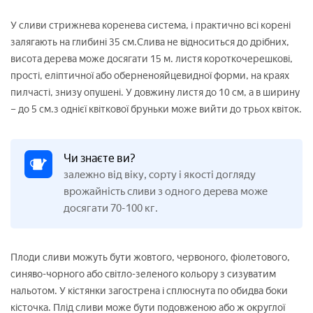
У сливи стрижнева коренева система, і практично всі корені
залягають на глибині 35 см.Слива не відноситься до дрібних,
висота дерева може досягати 15 м. листя короткочерешкові,
прості, еліптичної або оберненояйцевидної форми, на краях
пилчасті, знизу опушені. У довжину листя до 10 см, а в ширину
– до 5 см.з однієї квіткової бруньки може вийти до трьох квіток.
Чи знаєте ви?
залежно від віку, сорту і якості догляду
врожайність сливи з одного дерева може
досягати 70-100 кг.
Плоди сливи можуть бути жовтого, червоного, фіолетового,
синяво-чорного або світло-зеленого кольору з сизуватим
нальотом. У кістянки загострена і сплюснута по обидва боки
кісточка. Плід сливи може бути подовженою або ж округлої