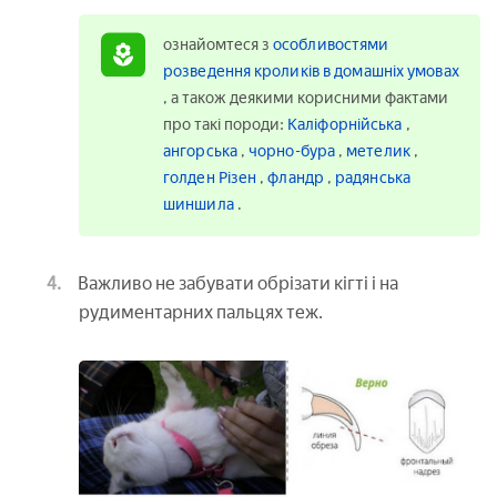
ознайомтеся з
особливостями
розведення кроликів в домашніх умовах
, а також деякими корисними фактами
про такі породи:
Каліфорнійська
,
ангорська
,
чорно-бура
,
метелик
,
голден Різен
,
фландр
,
радянська
шиншила
.
Важливо не забувати обрізати кігті і на
рудиментарних пальцях теж.