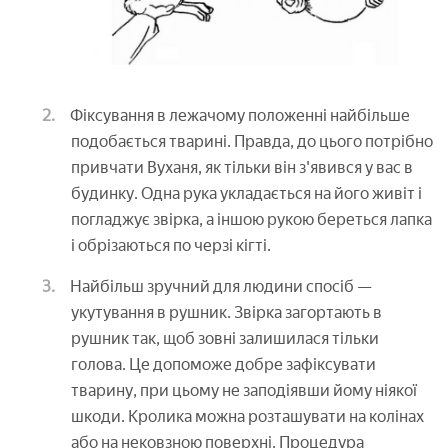
Фіксування в лежачому положенні найбільше
подобається тварині. Правда, до цього потрібно
привчати Вуханя, як тільки він з'явився у вас в
будинку. Одна рука укладається на його живіт і
погладжує звірка, а іншою рукою береться лапка
і обрізаються по черзі кігті.
Найбільш зручний для людини спосіб —
укутування в рушник. Звірка загортають в
рушник так, щоб зовні залишилася тільки
голова. Це допоможе добре зафіксувати
тварину, при цьому не заподіявши йому ніякої
шкоди. Кролика можна розташувати на колінах
або на нековзною поверхні. Процедура