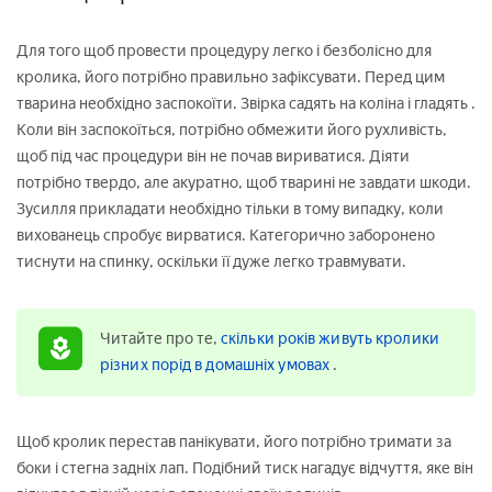
Для того щоб провести процедуру легко і безболісно для
кролика, його потрібно правильно зафіксувати. Перед цим
тварина необхідно заспокоїти. Звірка садять на коліна і гладять .
Коли він заспокоїться, потрібно обмежити його рухливість,
щоб під час процедури він не почав вириватися. Діяти
потрібно твердо, але акуратно, щоб тварині не завдати шкоди.
Зусилля прикладати необхідно тільки в тому випадку, коли
вихованець спробує вирватися. Категорично заборонено
тиснути на спинку, оскільки її дуже легко травмувати.
Читайте про те,
скільки років живуть кролики
різних порід в домашніх умовах
.
Щоб кролик перестав панікувати, його потрібно тримати за
боки і стегна задніх лап. Подібний тиск нагадує відчуття, яке він