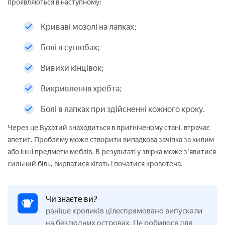
проявляються в наступному:
Криваві мозолі на лапках;
Болі в суглобах;
Вивихи кінцівок;
Викривлення хребта;
Болі в лапках при здійсненні кожного кроку.
Через це Вухатий знаходиться в пригніченому стані, втрачає
апетит. Проблему може створити випадкова зачіпка за килим
або інші предмети меблів. В результаті у звірка може з'явитися
сильний біль, вирватися кіготь і початися кровотеча.
Чи знаєте ви?
раніше кроликів цілеспрямовано випускали
на безлюдних островах. Це робилося для