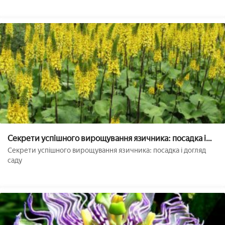
Секрети успішного вирощування язичника: посадка і
догляд в саду
Секрети успішного вирощування язичника: посадка і догляд
саду