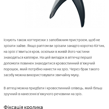
Існують також когтерезки з запобіжним пристроєм, щоб не
зрізати зайве. Якщо раптом ви зрізали занадто коротко Кігтик,
на зрізі з'явиться кров, оскільки в живій його частини
знаходяться капіляри. На цей випадок в аптечці першої
допомоги повинен знаходитися кровоспинний в'яжучий
порошок, який потрібно нанести на зріз. Через брак такого
засобу можна використовувати звичайну муку.
В аптеці можна придбати і кровоспинний олівець, який більш
зручний в нанесенні в'яжучого речовини на зріз.
Фіксація кролика