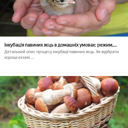
Інкубація павиних яєць в домашніх умовах: режим,
температура
Детальний опис процесу інкубації павиних яєць. Як відібрати
хороші екзем ...