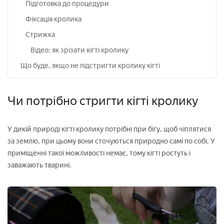
Підготовка до процедури
Фіксація кролика
Стрижка
Відео: як зрізати кігті кролику
Що буде, якщо не підстригти кролику кігті
Чи потрібно стригти кігті кролику
У дикій природі кігті кролику потрібні при бігу, щоб чіплятися
за землю, при цьому вони сточуються природно самі по собі. У
приміщенні такої можливості немає, тому кігті ростуть і
заважають тварині.