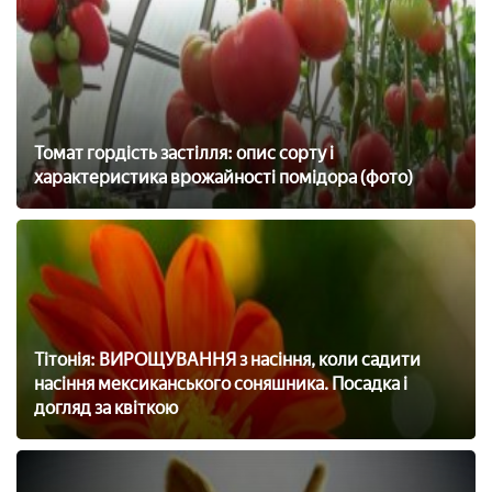
Томат гордість застілля: опис сорту і
характеристика врожайності помідора (фото)
Тітонія: ВИРОЩУВАННЯ з насіння, коли садити
насіння мексиканського соняшника. Посадка і
догляд за квіткою