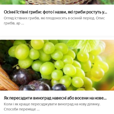
Осінні їстівні гриби: фото і назви, які гриби ростуть у
вересні, жовтні та пізньої осені
Огляд їстівних грибів, які плодоносять в осінній період. Опис
грибів, ар ...
Як пересадити виноград навесні або восени на нове
місце
Коли і як краще пересаджувати виноград на нову ділянку.
Способи переміще ...