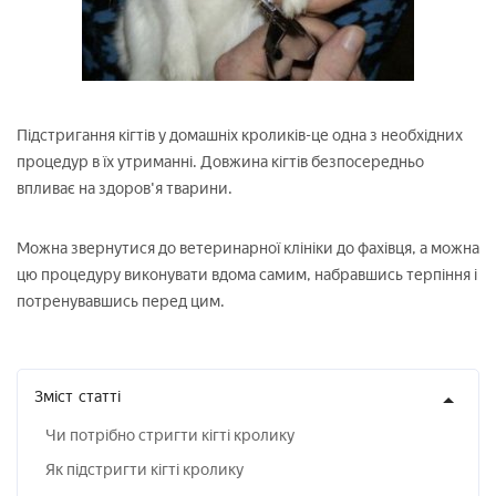
Підстригання кігтів у домашніх кроликів-це одна з необхідних
процедур в їх утриманні. Довжина кігтів безпосередньо
впливає на здоров'я тварини.
Можна звернутися до ветеринарної клініки до фахівця, а можна
цю процедуру виконувати вдома самим, набравшись терпіння і
потренувавшись перед цим.
Зміст
статті
Чи потрібно стригти кігті кролику
Як підстригти кігті кролику