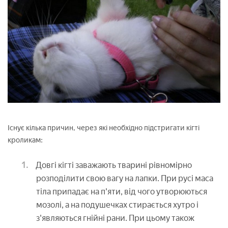
Існує кілька причин, через які необхідно підстригати кігті
кроликам:
Довгі кігті заважають тварині рівномірно
розподілити свою вагу на лапки. При русі маса
тіла припадає на п'яти, від чого утворюються
мозолі, а на подушечках стирається хутро і
з'являються гнійні рани. При цьому також