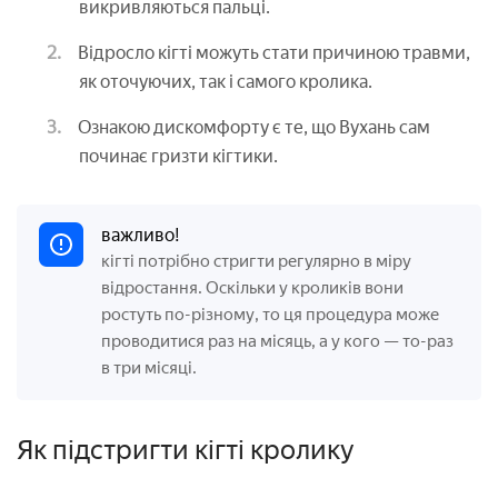
викривляються пальці.
Відросло кігті можуть стати причиною травми,
як оточуючих, так і самого кролика.
Ознакою дискомфорту є те, що Вухань сам
починає гризти кігтики.
важливо!
кігті потрібно стригти регулярно в міру
відростання. Оскільки у кроликів вони
ростуть по-різному, то ця процедура може
проводитися раз на місяць, а у кого — то-раз
в три місяці.
Як підстригти кігті кролику