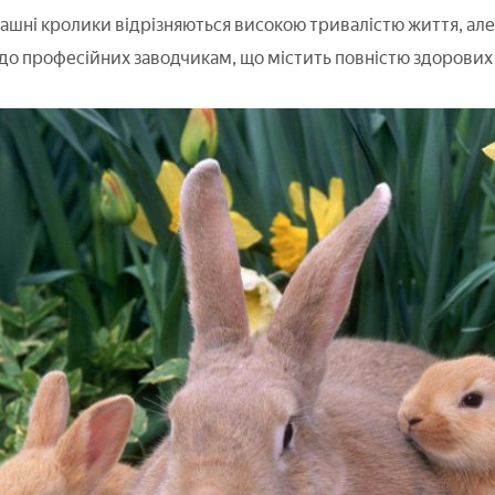
ашні кролики відрізняються високою тривалістю життя, ал
 до професійних заводчикам, що містить повністю здорових