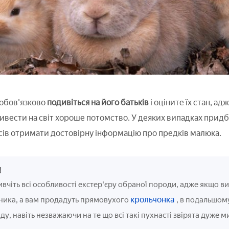
 обов'язково
подивіться на його батьків
і оціните їх стан, а
вести на світ хороше потомство. У деяких випадках придбат
нсів отримати достовірну інформацію про предків малюка.
!
вчіть всі особливості екстер'єру обраної породи, адже якщо в
крольчонка
ника, а вам продадуть прямовухого
, в подальшом
ду, навіть незважаючи на те що всі такі пухнасті звірята дуже ми