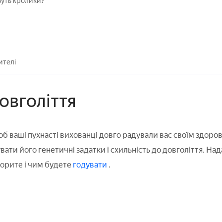
вуть кролики?
ителі
овголіття
об ваші пухнасті вихованці довго радували вас своїм здоров
ати його генетичні задатки і схильність до довголіття. Нада
орите і чим будете
годувати
.