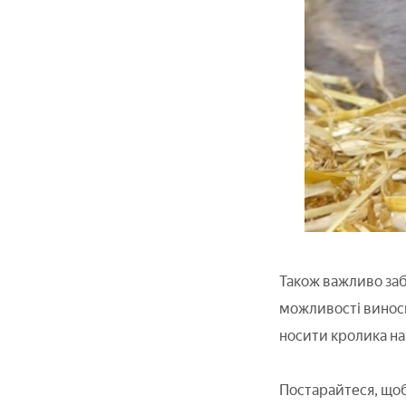
Також важливо за
можливості виносьт
носити кролика на 
Постарайтеся, щоб