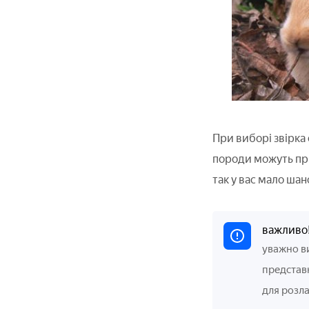
При виборі звірка
породи можуть при
так у вас мало ша
важливо
уважно ви
представ
для розла