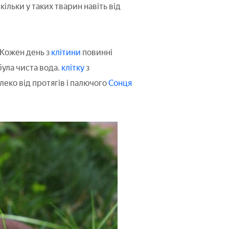
ільки у таких тварин навіть від
 Кожен день з
клітини
повинні
була чиста вода.
клітку
з
еко від протягів і палючого
Сонця