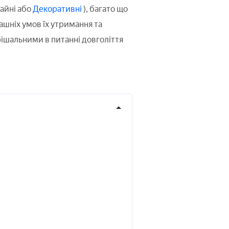
айні або
Декоративні
), багато що
шніх умов їх утримання та
рішальними в питанні довголіття