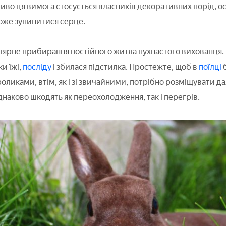
во ця вимога стосується власників декоративних порід, оск
оже зупинитися серце.
улярне прибирання постійного житла пухнастого вихованця.
и їжі,
посліду
і збилася підстилка. Простежте, щоб в
поїлці
ликами, втім, як і зі звичайними, потрібно розміщувати дал
днаково шкодять як переохолодження, так і перегрів.