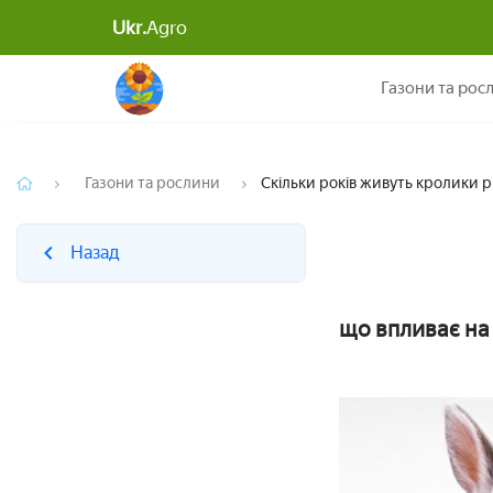
Ukr.
Agro
Назад
Газони та рос
Газони та рослини
Скільки років живуть кролики р
Назад
що впливає на 