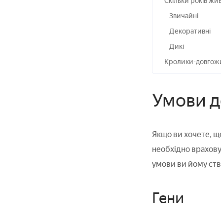
Скільки років жи
Звичайні
Декоративні
Дикі
Кролики-довгож
Умови д
Якщо ви хочете, щ
необхідно враховув
умови ви йому ств
Гени