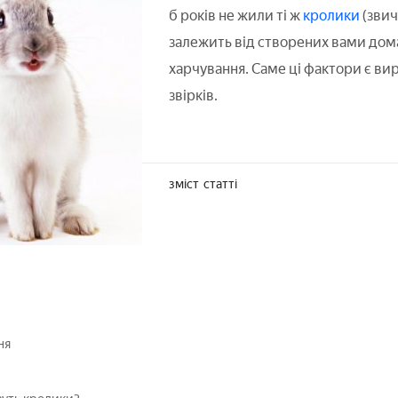
б років не жили ті ж
кролики
(звич
залежить від створених вами дома
харчування. Саме ці фактори є ви
звірків.
зміст
статті
ня