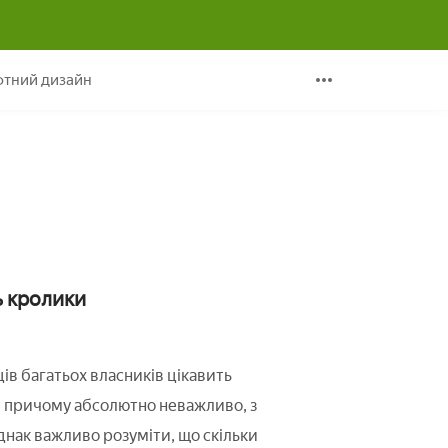
ах
тний дизайн
ь кролики
в багатьох власників цікавить
, причому абсолютно неважливо, з
днак важливо розуміти, що скільки