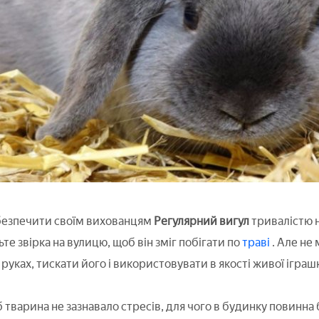
безпечити своїм вихованцям
Регулярний вигул
тривалістю 
е звірка на вулицю, щоб він зміг побігати по
траві
. Але не
руках, тискати його і використовувати в якості живої іграш
 тварина не зазнавало стресів, для чого в будинку повинна