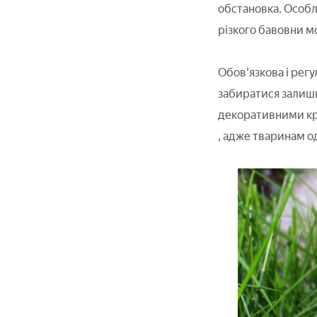
обстановка. Особли
різкого бавовни м
Обов'язкова і рег
забиратися залишк
декоративними кро
, адже тваринам о