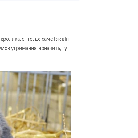
ика, є і те, де саме і як він
ов утримання, а значить, і у