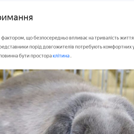
римання
ктором, що безпосередньо впливає на тривалість життя крол
 представники порід довгожителів потребують комфортних ум
повинна бути простора
клітина
.