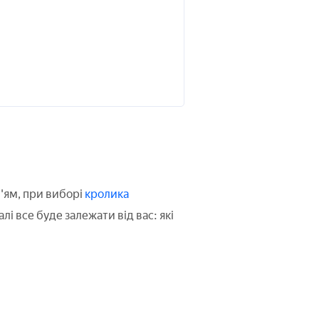
'ям, при виборі
кролика
лі все буде залежати від вас: які