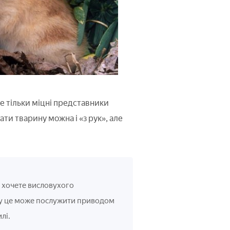
дже тільки міцні представники
и тварину можна і «з рук», але
и хочете висловухого
у це може послужити приводом
лі.