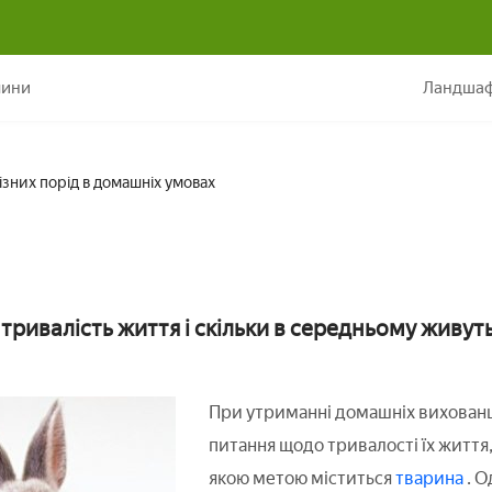
Скільки років живуть кролики різних порід в домашніх умов
лини
Ландшаф
ізних порід в домашніх умовах
тривалість життя і скільки в середньому живут
При утриманні домашніх вихованці
питання щодо тривалості їх життя
якою метою міститься
тварина
. О