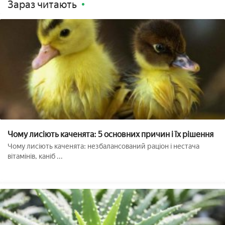
Зараз читають
Чому лисіють каченята: 5 основних причин і їх рішення
Чому лисіють каченята: незбалансований раціон і нестача
вітамінів, каніб ...