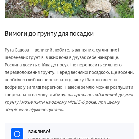
Вимоги до грунту для посадки
Рута Садова — великий любитель вапняних, суглинних і
щебеневих грунтів, в яких вона відчуває себе найкраще.
Рослина досить стійка до посух і не переносить сильного
перезволоження грунту. Перед весняної посадкою, ще восени,
необхідно глибоко перекопати ділянку і бажано внести
добриво у вигляді перегною. Навесні землю можна розпушити
і перекопати на малу глибину.
чагарник не вибагливий до умов
грунту і може жити на одному місці 5-6 років, при цьому
зберігаючи відмінне цвітіння.
важливо!
у висушеному вигляді растеніеможет