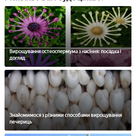
Вирощування остеоспермума з насіння: посадка і
догляд
Знайомимося з різними способами вирощування
печериць