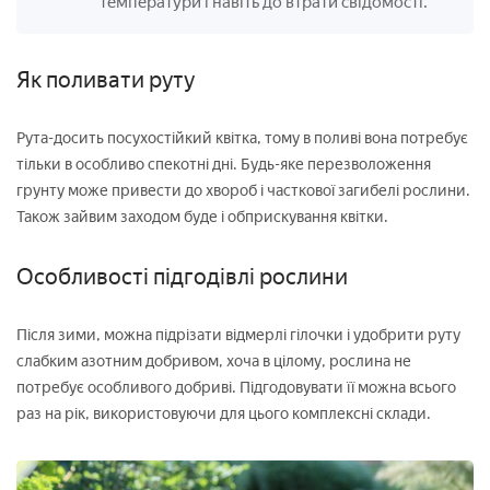
температури і навіть до втрати свідомості.
Як поливати руту
Рута-досить посухостійкий квітка, тому в поливі вона потребує
тільки в особливо спекотні дні. Будь-яке перезволоження
грунту може привести до хвороб і часткової загибелі рослини.
Також зайвим заходом буде і обприскування квітки.
Особливості підгодівлі рослини
Після зими, можна підрізати відмерлі гілочки і удобрити руту
слабким азотним добривом, хоча в цілому, рослина не
потребує особливого добриві. Підгодовувати її можна всього
раз на рік, використовуючи для цього комплексні склади.