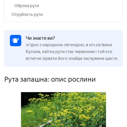
Обрізка рути
Отруйність рути
Чи знаєте ви?
згідно з народною легендою, в ніч на Івана
Купала, квітка рути стає червоним і той хто
встигне зірвати його знайде заслужене щастя.
Рута запашна: опис рослини