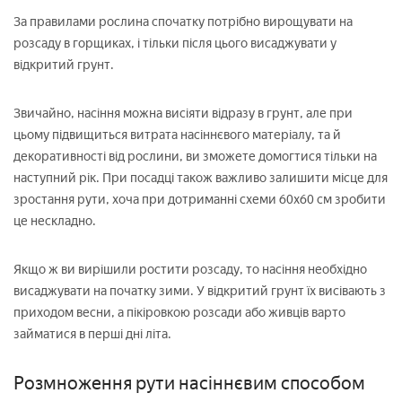
За правилами рослина спочатку потрібно вирощувати на
розсаду в горщиках, і тільки після цього висаджувати у
відкритий грунт.
Звичайно, насіння можна висіяти відразу в грунт, але при
цьому підвищиться витрата насіннєвого матеріалу, та й
декоративності від рослини, ви зможете домогтися тільки на
наступний рік. При посадці також важливо залишити місце для
зростання рути, хоча при дотриманні схеми 60х60 см зробити
це нескладно.
Якщо ж ви вирішили ростити розсаду, то насіння необхідно
висаджувати на початку зими. У відкритий грунт їх висівають з
приходом весни, а пікіровкою розсади або живців варто
займатися в перші дні літа.
Розмноження рути насіннєвим способом