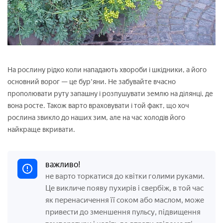
На рослину рідко коли нападають хвороби і шкідники, а його
основний ворог — це бур'яни. Не забувайте вчасно
прополювати руту запашну і розпушувати землю на ділянці, де
вона росте. Також варто враховувати і той факт, що хоч
рослина звикло до наших зим, але на час холодів його
найкраще вкривати.
важливо!
не варто торкатися до квітки голими руками.
Це викличе появу пухирів і свербіж, в той час
як перенасичення її соком або маслом, може
привести до зменшення пульсу, підвищення