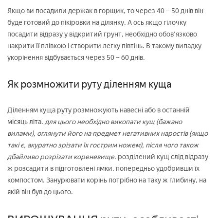
Якщо ви посадили держак в горщик, то через 40 – 50 днів він
буде готовий до пікіровки на ділянку. А ось якщо гілочку
посадити відразу у відкритий грунт, необхідно обов'язково
накрити її плівкою і створити легку півтінь. В такому випадку
укорінення відбувається через 50 – 60 днів.
Як розмножити руту діленням куща
Діленням куща руту розмножують навесні або в останній
місяць літа.
для цього необхідно викопати кущ (бажано
вилами), оглянути його на предмет негативних наростів (якщо
такі є, акуратно зрізати їх гострим ножем), після чого також
дбайливо розрізати кореневище.
розділений кущ слід відразу
ж розсадити в підготовлені ямки, попередньо удобривши їх
компостом. Занурювати корінь потрібно на таку ж глибину, на
якій він був до цього.