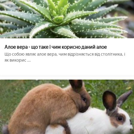
Алое вера - що таке і чим корисно даний алое
Що собою являє алое вера, чим відрізняється від столітника, і
як викорис ...