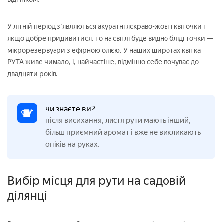
У літній період з'являються акуратні яскраво-жовті квіточки і
якщо добре придивитися, то на світлі буде видно бліді точки —
мікрорезервуари з ефірною олією. У наших широтах квітка
РУТА живе чимало, і, найчастіше, відмінно себе почуває до
двадцяти років.
чи знаєте ви?
після висихання, листя рути мають інший,
більш приємний аромат і вже не викликають
опіків на руках.
Вибір місця для рути на садовій
ділянці