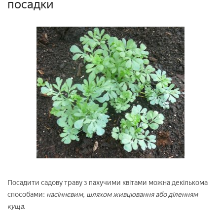
посадки
Посадити садову траву з пахучими квітами можна декількома
способами:
насіннєвим, шляхом живцювання або діленням
куща.