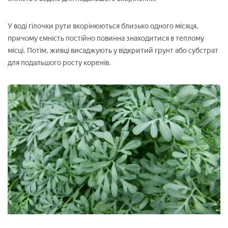
У воді гілочки рути вкорінюються близько одного місяця,
причому ємність постійно повинна знаходитися в теплому
місці. Потім, живці висаджують у відкритий грунт або субстрат
для подальшого росту коренів.