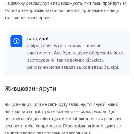
На ділянку розсаду рути пересаджують, як тільки пройдуть всі
загрози заморозків: зазвичай, цей час припадає на кінець
травня-початок червня.
важливо!
ефірна олія рути також має цілющі
властивості. Але будьте дуже обережні в його
застосуванні, так як велика кількість
речовини може завдати шкоди вашій шкірі.
Живцювання рути
Якщо ви вирішили не сіяти руту запашну, то існує й інший
нескладний спосіб її розмноження –—
живцювання
. Для
початку необхідно підготувати живці, які знімають ранньою
весною з торішніх приростів. Після зрізання їх поміщають в
ємність з водою для подальшого вкорінення.