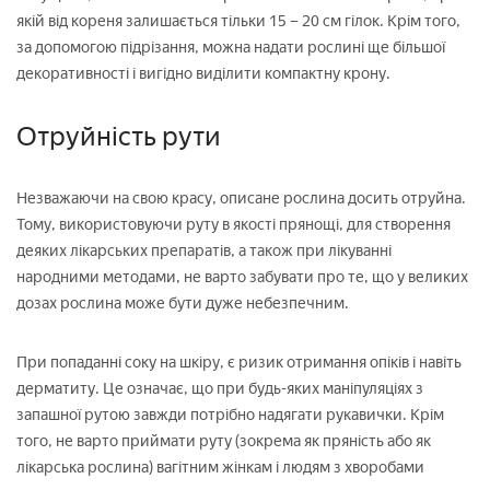
якій від кореня залишається тільки 15 – 20 см гілок. Крім того,
за допомогою підрізання, можна надати рослині ще більшої
декоративності і вигідно виділити компактну крону.
Отруйність рути
Незважаючи на свою красу, описане рослина досить отруйна.
Тому, використовуючи руту в якості прянощі, для створення
деяких лікарських препаратів, а також при лікуванні
народними методами, не варто забувати про те, що у великих
дозах рослина може бути дуже небезпечним.
При попаданні соку на шкіру, є ризик отримання опіків і навіть
дерматиту. Це означає, що при будь-яких маніпуляціях з
запашної рутою завжди потрібно надягати рукавички. Крім
того, не варто приймати руту (зокрема як пряність або як
лікарська рослина) вагітним жінкам і людям з хворобами