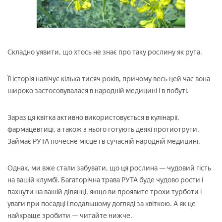
Складно уявити, що хтось не знає про таку рослину як рута.
Її історія налічує кілька тисяч років, причому весь цей час вона
широко застосовувалася в народній медицині і в побуті.
Зараз ця квітка активно використовується в кулінарії,
фармацевтиці, а також з нього готують деякі протиотрути.
Займає РУТА почесне місце і в сучасній народній медицині.
Однак, ми вже стали забувати, що ця рослина — чудовий гість
на вашій клумбі. Багаторічна трава РУТА буде чудово рости і
пахнути на вашій ділянці, якщо ви проявите трохи турботи і
уваги при посадці і подальшому догляді за квіткою. А як це
найкраще зробити — читайте нижче.