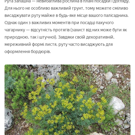
Рута запашна — невибаглива рослина в плані посадки і догляду.
Для нього не особливо важливий грунт, тому можете сміливо
висаджувати руту майже в будь-яке місце вашого палісадника.
Однак один з важливих моментів при посадці пахучого
чагарнику — відсутність протягів (захист від них може бути як
природною, так і штучної). Завдяки своїй декоративній,
мереживний формі листя, руту часто висаджують для
оформлення бордюрів.