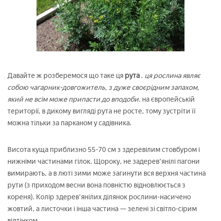
Давайте ж розберемося що таке ця
рута
.
ця рослина являє
собою чагарник-довгожитель, з дуже своєрідним запахом,
який не всім може припасти до вподоби.
на європейській
території, в дикому вигляді рута не росте, тому зустріти її
можна тільки за парканом у садівника.
Висота куща приблизно 55-70 см з здеревілим стовбуром і
нижніми частинами гілок. Щороку, не задерев'янілі пагони
вимирають, а в люті зими може загинути вся верхня частина
рути (з приходом весни вона повністю відновлюється з
кореня). Колір здерев'янілих ділянок рослини-насичено
жовтий, а листочки і інша частина — зелені зі світло-сірим
відтінком.