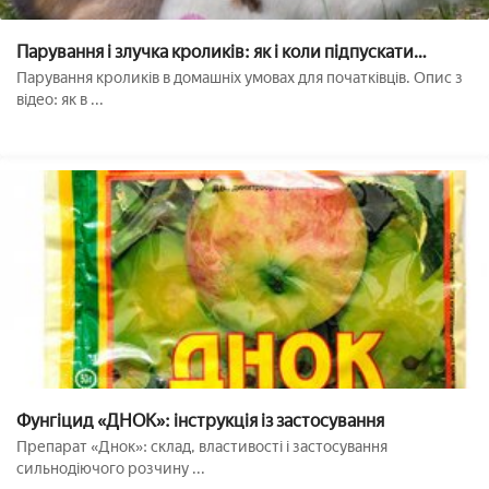
Парування і злучка кроликів: як і коли підпускати
кролицю??
Парування кроликів в домашніх умовах для початківців. Опис з
відео: як в ...
Фунгіцид «ДНОК»: інструкція із застосування
Препарат «Днок»: склад, властивості і застосування
сильнодіючого розчину ...