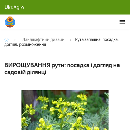
Ukr.
Agro
Рута запашна: посадка, догляд, розмноження
Ландшафтний дизайн
Рута запашна: посадка,
догляд, розмноження
ВИРОЩУВАННЯ рути: посадка і догляд на
садовій ділянці