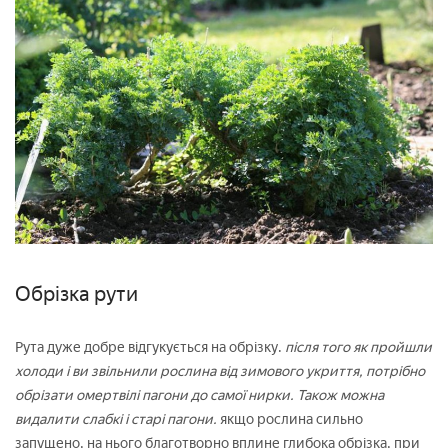
Обрізка рути
Рута дуже добре відгукується на обрізку.
після того як пройшли
холоди і ви звільнили рослина від зимового укриття, потрібно
обрізати омертвілі пагони до самої нирки. Також можна
видалити слабкі і старі пагони.
якщо рослина сильно
запущено, на нього благотворно вплине глибока обрізка, при