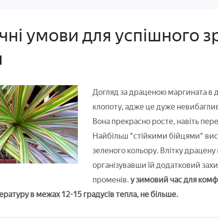
чні умови для успішного з
и
Догляд за драценою маргината в 
клопоту, адже це дуже невибаглива
Вона прекрасно росте, навіть пере
Найбільш "стійкими бійцями" вист
зеленого кольору. Влітку драцену
організувавши їй додатковий захи
променів.
у зимовий час для комф
ратуру в межах 12-15 градусів тепла, не більше.