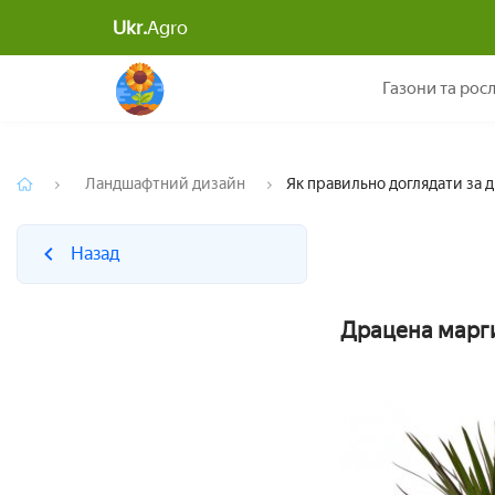
Ukr.
Agro
Назад
Газони та рос
Ландшафтний дизайн
Як правильно доглядати за 
Назад
Драцена марги