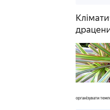
Клімати
драцен
організувати темпе