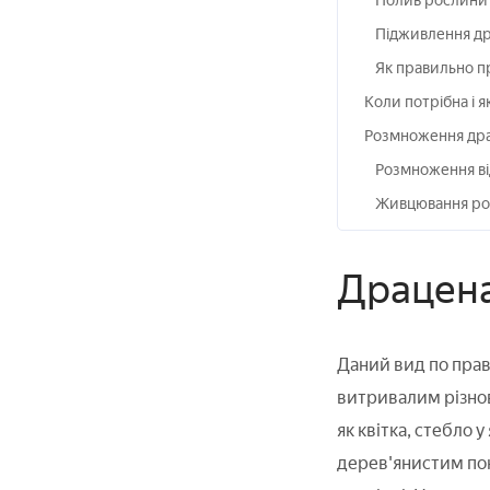
Полив рослини
Підживлення д
Як правильно п
Коли потрібна і 
Розмноження др
Розмноження в
Живцювання ро
Драцена
Даний вид по прав
витривалим різнов
як квітка, стебло 
дерев'янистим пок