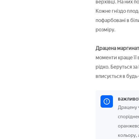
верхівці. На них п
Кожне гніздо плод
пофарбовані в біл
розміру.
Драцена маргината 
моменти краще її 
рідко. Беруться з
вписується в будь
важливо
Драцену ч
споріднен
оранжевог
кольору, 