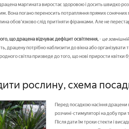
 драцена маргината виростає здоровою і досить швидко роз
ним. Вона погано переносить потрапляння прямих сонячних п
слина обов'язково слід притіняти фіранками. Але не перест
ого, що драцена відчуває дефіцит освітлення,
-
це зовнішній
ить, драцену потрібно наблизити до вікна або організувати 
родного світла призведе до того, що нові прирости квітки 
дити рослину, схема посад
Перед посадкою насіння драцени 
розчині-стимуляторі на добу при 
Після дати їм трохи стекти і виса