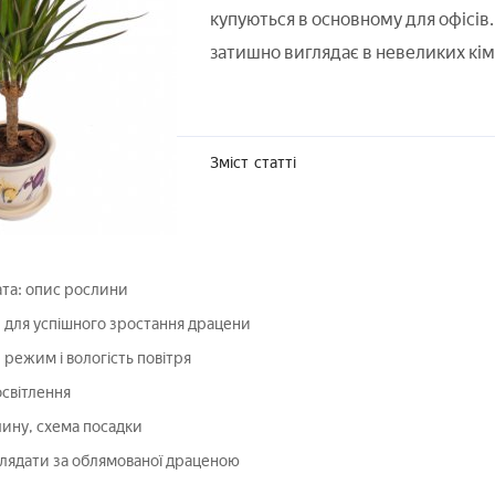
купуються в основному для офісів
затишно виглядає в невеликих кім
Зміст
статті
та: опис рослини
 для успішного зростання драцени
режим і вологість повітря
освітлення
ину, схема посадки
лядати за облямованої драценою