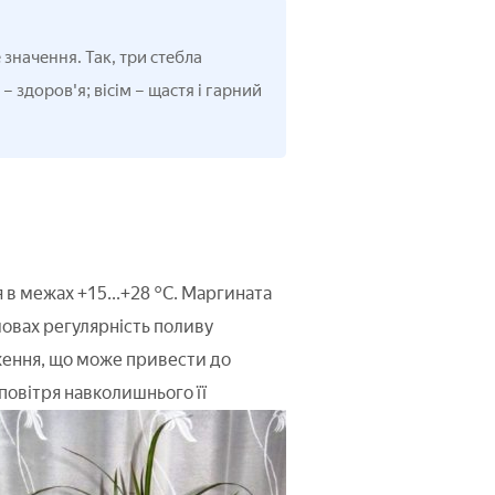
значення. Так, три стебла
 здоров'я; вісім – щастя і гарний
в межах +15...+28 °C. Маргината
мовах регулярність поливу
ження, що може привести до
 повітря навколишнього її