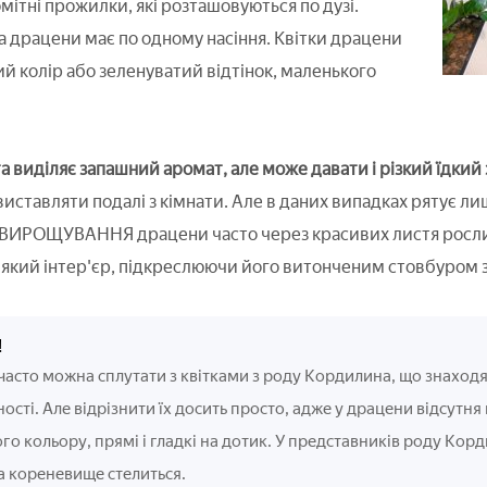
омітні прожилки, які розташовуються по дузі.
а драцени має по одному насіння. Квітки драцени
ий колір або зеленуватий відтінок, маленького
виділяє запашний аромат, але може давати і різкий їдкий з
виставляти подалі з кімнати. Але в даних випадках рятує л
а ВИРОЩУВАННЯ драцени часто через красивих листя рослин
-який інтер'єр, підкреслюючи його витонченим стовбуром 
!
асто можна сплутати з квітками з роду Кордилина, що знаходя
ості. Але відрізнити їх досить просто, адже у драцени відсутня
о кольору, прямі і гладкі на дотик. У представників роду Корд
а кореневище стелиться.