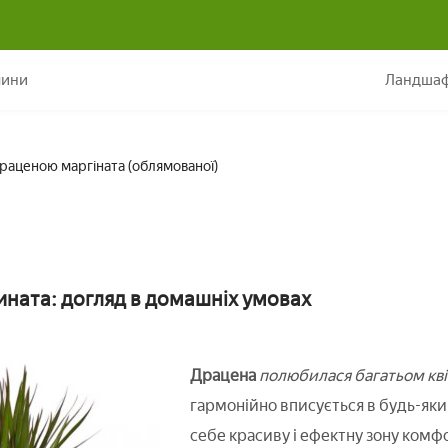
Як правильно доглядати за драценою маргіната (облямовано
лини
Ландшаф
драценою маргіната (облямованої)
ната: догляд в домашніх умовах
Драцена
полюбилася багатьом кв
гармонійно вписується в будь-яки
себе красиву і ефектну зону комф