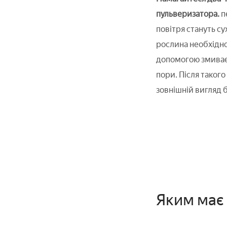
пульверизатора.
п
повітря стануть су
рослина необхідно
допомогою змиваєт
пори. Після таког
зовнішній вигляд 
Яким має 