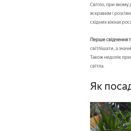
Світло, при якому
яскравим і розсія
східних вікнах ро
Перше свідчення т
світлішати, а знач
Також недолік при
світла.
Як поса