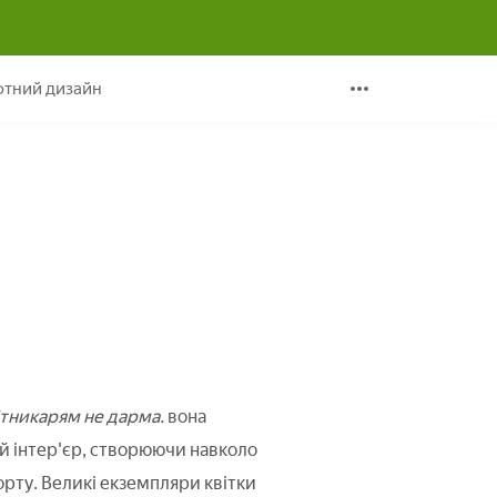
ї)
тний дизайн
ітникарям не дарма.
вона
й інтер'єр, створюючи навколо
орту. Великі екземпляри квітки