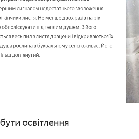
ершим сигналом недостатнього зволоження
хі кінчики листя. Не менше двох разів на рік
 обполіскувати під теплим душем. З його
ься весь пил з листя драцени і відкриваються їх
о душа рослина в буквальному сенсі оживає. Його
більш доглянутий.
бути освітлення