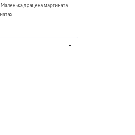
. Маленька драцена маргината
натах.