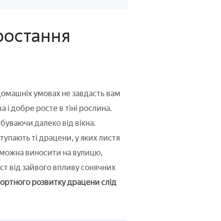
ростання
домашніх умовах не завдасть вам
 і добре росте в тіні рослина.
буваючи далеко від вікна.
упають ті драцени, у яких листя
 можна виносити на вулицю,
ст від зайвого впливу сонячних
ортного розвитку драцени слід