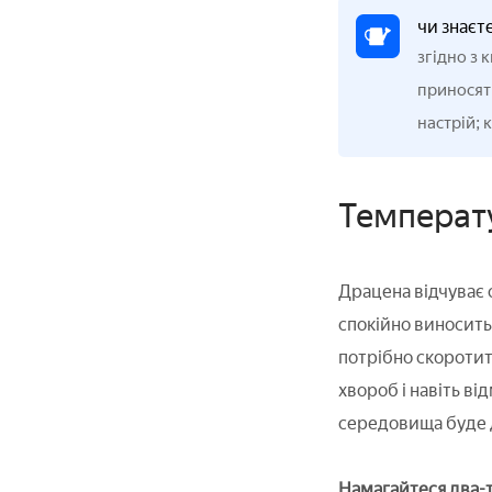
чи знаєт
згідно з 
приносять
настрій; 
Температу
Драцена відчуває 
спокійно виносить
потрібно скоротит
хвороб і навіть ві
середовища буде 
Намагайтеся два-т