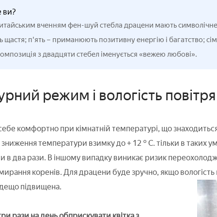
е ви?
китайським вченням фен-шуй стебла драцени мають символічне 
 щастя; п'ять – приманюють позитивну енергію і багатство; сім –
композиція з двадцяти стебел іменується «вежею любові».
рний режим і вологість повітря
себе комфортно при кімнатній температурі, що знаходиться 
 зниження температури взимку до + 12 ° C. тільки в таких у
и в два рази. В іншому випадку виникає ризик переохолод
дмирання коренів. Для драцени буде зручно, якщо вологість
дещо підвищена.
ри рази на день обприскувати квітка з