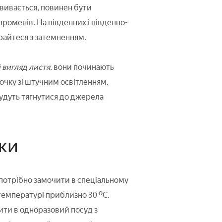
вивається, повинен бути
роменів. На південних і південно-
арайтеся з затемненням.
 вигляд листя.
вони починають
точку зі штучним освітленням.
будуть тягнутися до джерела
ки
потрібно замочити в спеціальному
температурі приблизно 30 ºC.
дити в одноразовий посуд з