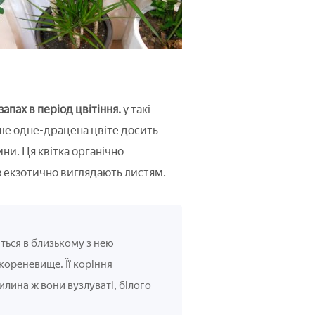
апах в період цвітіння.
у такі
ише одне-драцена цвіте досить
и. Ця квітка органічно
з екзотично виглядають листям.
ться в близькому з нею
 кореневище. Її коріння
илина ж вони вузлуваті, білого