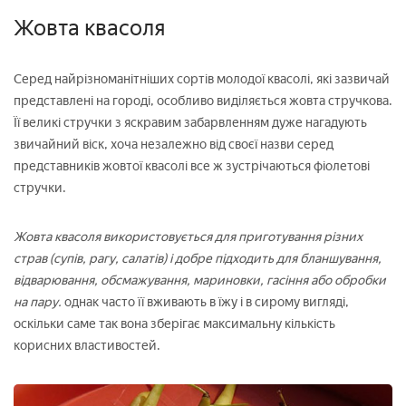
Жовта квасоля
Серед найрізноманітніших сортів молодої квасолі, які зазвичай
представлені на городі, особливо виділяється жовта стручкова.
Її великі стручки з яскравим забарвленням дуже нагадують
звичайний віск, хоча незалежно від своєї назви серед
представників жовтої квасолі все ж зустрічаються фіолетові
стручки.
Жовта квасоля використовується для приготування різних
страв (супів, рагу, салатів) і добре підходить для бланшування,
відварювання, обсмажування, мариновки, гасіння або обробки
на пару.
однак часто її вживають в їжу і в сирому вигляді,
оскільки саме так вона зберігає максимальну кількість
корисних властивостей.