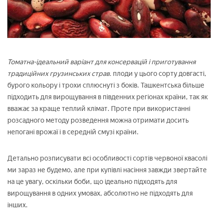
Томатна-ідеальний варіант для консервацій і приготування
традиційних грузинських страв.
плоди у цього сорту довгасті,
бурого кольору і трохи сплюснуті з боків. Ташкентська більше
підходить для вирощування в південних регіонах країни, так як
вважає за краще теплий клімат. Проте при використанні
розсадного методу розведення можна отримати досить
непогані врожаї і в середній смузі країни.
Детально розписувати всі особливості сортів червоної квасолі
ми зараз не будемо, але при купівлі насіння завжди звертайте
на це увагу, оскільки боби, що ідеально підходять для
вирощування в одних умовах, абсолютно не підходять для
інших.