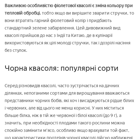
Важливою особливістю фіолетової квасолі є зміна кольору при
тепловій обробці.
тобто якщо ви вирішите зварити стручки, то
вони втратять гарний фіолетовий колір і придбають
стандартний зелене забарвлення. Цей дивовижний вид
квасолі прийшов до нас з Індії та Китаю, де в кулінарії
використовуються як цілі молоді стручки, так і дозрілі насіння
без стулок.
Чорна квасоля: популярні сорти
Серед різновидів квасолі, часто зустрічається на дачних
ділянках, непоганими сортами для вирощування вважаються
представники чорних бобів, які хоч і висаджуються рідше білих
і червоних, але від цього не менш корисні. У них міститься
більше білка, ніж в тій же червоної і білої квасолі (до 9 г), а
значить, при необхідності плодами такого рослини можна
спокійно замінити м'ясо, особливо якщо врахувати той факт,
що характеристики протеїнів чорної квасолі дійсно наближені