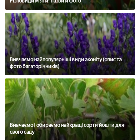
Різновиди м'яти: назви й фото
Вивчаємо найпопулярніші види аконіту (опис та
фото багаторічників)
Вивчаємо і обираємо найкращі сорти йошти для
свого саду