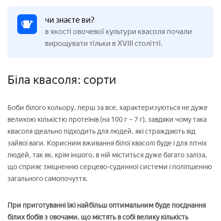
чи знаєте ви?
в якості овочевої культури квасоля почали
вирощувати тільки в XVIII столітті.
Біла квасоля: сорти
Боби білого кольору, перш за все, характеризуються не дуже
великою кількістю протеїнів (на 100 г – 7 г), завдяки чому така
квасоля ідеально підходить для людей, які страждають від
зайвої ваги. Корисним вживання білої квасолі буде і для літніх
людей, так як, крім іншого, в ній міститься дуже багато заліза,
що сприяє зміцненню серцево-судинної системи і поліпшенню
загального самопочуття.
При приготуванні їжі найбільш оптимальним буде поєднання
білих бобів з овочами, що містять в собі велику кількість