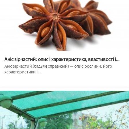
Аніс зірчастий: опис і характеристика, властивості і
особливості застосування, можлива шкода і
Аніс зірчастий (бадьян справжній) — опис рослини, його
протипоказання, фото
характеристики і ...