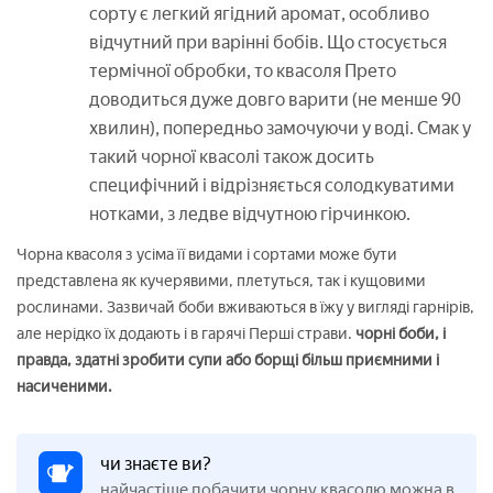
сорту є легкий ягідний аромат, особливо
відчутний при варінні бобів. Що стосується
термічної обробки, то квасоля Прето
доводиться дуже довго варити (не менше 90
хвилин), попередньо замочуючи у воді. Смак у
такий чорної квасолі також досить
специфічний і відрізняється солодкуватими
нотками, з ледве відчутною гірчинкою.
Чорна квасоля з усіма її видами і сортами може бути
представлена як кучерявими, плетуться, так і кущовими
рослинами. Зазвичай боби вживаються в їжу у вигляді гарнірів,
але нерідко їх додають і в гарячі Перші страви.
чорні боби, і
правда, здатні зробити супи або борщі більш приємними і
насиченими.
чи знаєте ви?
найчастіше побачити чорну квасолю можна в