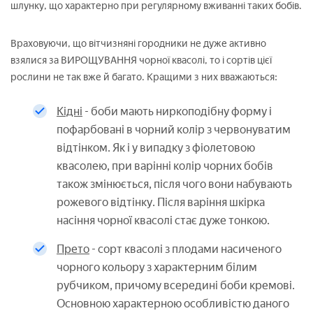
шлунку, що характерно при регулярному вживанні таких бобів.
Враховуючи, що вітчизняні городники не дуже активно
взялися за ВИРОЩУВАННЯ чорної квасолі, то і сортів цієї
рослини не так вже й багато. Кращими з них вважаються:
Кідні
- боби мають ниркоподібну форму і
пофарбовані в чорний колір з червонуватим
відтінком. Як і у випадку з фіолетовою
квасолею, при варінні колір чорних бобів
також змінюється, після чого вони набувають
рожевого відтінку. Після варіння шкірка
насіння чорної квасолі стає дуже тонкою.
Прето
- сорт квасолі з плодами насиченого
чорного кольору з характерним білим
рубчиком, причому всередині боби кремові.
Основною характерною особливістю даного