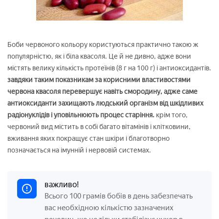
Боби червоного кольору користуються практично такою ж
популярністю, як і біла квасоля. Це й не дивно, адже вони
містять велику кількість протеїнів (8 г на 100 г) і антиоксидантів.
завдяки таким показникам за корисними властивостями
червона квасоля перевершує навіть смородину, адже саме
антиоксиданти захищають людський організм від шкідливих
радіонуклідів і уповільнюють процес старіння.
крім того,
червоний вид містить в собі багато вітамінів і клітковини,
вживання яких покращує стан шкіри і благотворно
позначається на імунній і нервовій системах.
важливо!
Всього 100 грамів бобів в день забезпечать
вас необхідною кількістю зазначених