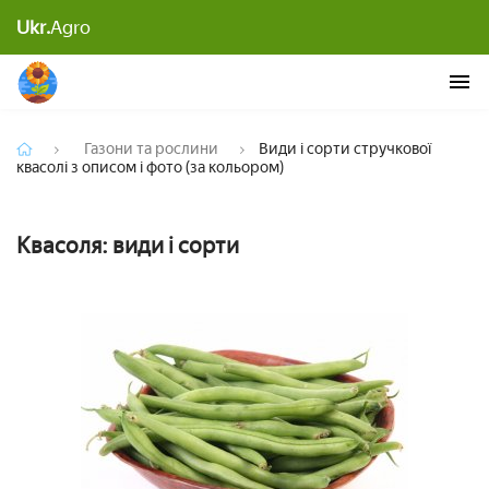
Види і сорти стручкової квасолі з описом і фото
Ukr.
Agro
(за кольором)
Газони та рослини
Види і сорти стручкової
квасолі з описом і фото (за кольором)
Квасоля: види і сорти