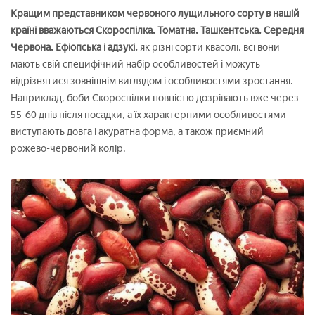
Кращим представником червоного лущильного сорту в нашій
країні вважаються Скороспілка, Томатна, Ташкентська, Середня
Червона, Ефіопська і адзукі.
як різні сорти квасолі, всі вони
мають свій специфічний набір особливостей і можуть
відрізнятися зовнішнім виглядом і особливостями зростання.
Наприклад, боби Скороспілки повністю дозрівають вже через
55-60 днів після посадки, а їх характерними особливостями
виступають довга і акуратна форма, а також приємний
рожево-червоний колір.