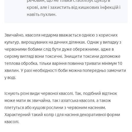
речовин, що не тільки стабілізує цукор в
крові, але і захистить від кишкових інфекцій і
навіть пухлин.
Звичайно, квасоля недарма вважається однією з корисних
культур, вирощуваних на дачних ділянках. Однак у випадку з
червоними бобами слід бути дуже обережними, адже в
сирому вигляді вони токсичні. Знищити токсини допоможе
теплова обробка, тільки варіння повинна тривати мінімум 10
хвилин. У разі необхідності боби можна попередньо замочити
у воді.
Існують різні види червоної квасолі. Так, подібний відтінок
може мати як звичайна, так і азіатська квасоля, а також
плетуться або кущові рослини з червоним насінням.
Характерний такий колір і для насіння декоративної форми
квасолі.