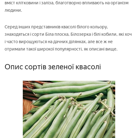
вміст клітковини і заліза, благотворно впливають на організм
людини.
Серед інших представників квасолі білого кольору,
знаходяться і сорти Біла плоска, Білозерка і білі кобили, які хоч
і часто вирощуються на дачних ділянках, але все ж не
отримали такої широкої популярності, як описані вище.
Опис сортів зеленої квасолі