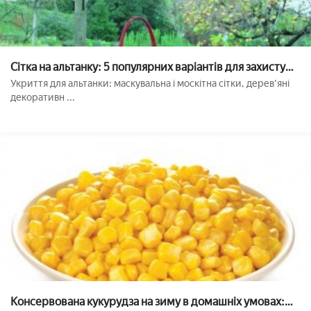
Сітка на альтанку: 5 популярних варіантів для захисту
від сонця
Укриття для альтанки: маскувальна і москітна сітки, дерев'яні
декоративн ...
Консервована кукурудза на зиму в домашніх умовах: