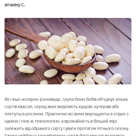
вітаміну C.
Як і інші «колірні» різновиди, група білих бобів об'єднує кілька
сортів квасолі, серед яких виділяють кущові, кучеряві або
плетуться рослини. Практично всі вони вирощуються згідно з
однією і тією ж технологією, а врожайність в більшій мірі
залежить від обраного сорту і уваги протягом літнього сезону.
Серед найбільш затребуваних сортів білої квасолі виділяють