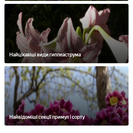
Найцікавіші види гиппеаструма
Найвідоміші секції примул і сорту