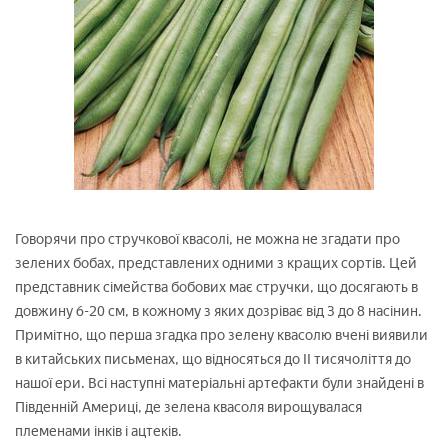
Говорячи про стручкової квасолі, не можна не згадати про
зелених бобах, представлених одними з кращих сортів. Цей
представник сімейства бобових має стручки, що досягають в
довжину 6-20 см, в кожному з яких дозріває від 3 до 8 насінин.
Примітно, що перша згадка про зелену квасолю вчені виявили
в китайських письменах, що відносяться до II тисячоліття до
нашої ери. Всі наступні матеріальні артефакти були знайдені в
Південній Америці, де зелена квасоля вирощувалася
племенами інків і ацтеків.