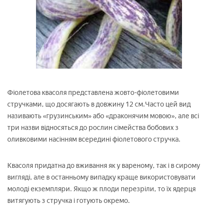
Фіолетова квасоля представлена жовто-фіолетовими
стручками, що досягають в довжину 12 см.Часто цей вид
називають «грузинським» або «драконячим мовою», але всі
три назви відносяться до рослин сімейства бобових з
оливковими насінням всередині фіолетового стручка.
Квасоля придатна до вживання як у вареному, так і в сирому
вигляді, але в останньому випадку краще використовувати
молоді екземпляри. Якщо ж плоди перезріли, то їх ядерця
витягують з стручка і готують окремо.