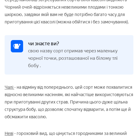
Чорний очей-відрізняється невеликими плодами і тонкою
шкіркою, завдяки якій вам не буде потрібно багато часу для
приготування цієї квасолі (можна обійтися і без замочування).
чи знаєте ви?
свою назву сорт отримав через маленьку
чорної точки, розташованої на білому тлі
бобу
.
Чалі
- на відміну від попереднього, цей сорт може похвалитися
відносно великими насінням, які найчастіше використовуються
при приготуванні других страв. Причина цього-дуже щільна
структура бобу, що дозволяє спочатку відварити, а потім ще й
обсмажити квасолю.
Неві
- гороховий вид, що цінується городниками за великий