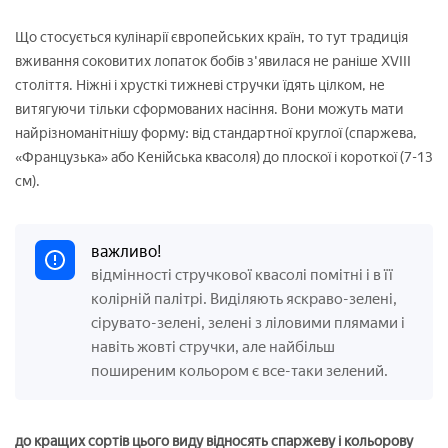
Що стосується кулінарії європейських країн, то тут традиція
вживання соковитих лопаток бобів з'явилася не раніше XVIII
століття. Ніжні і хрусткі тижневі стручки їдять цілком, не
витягуючи тільки сформованих насіння. Вони можуть мати
найрізноманітнішу форму: від стандартної круглої (спаржева,
«Французька» або Кенійська квасоля) до плоскої і короткої (7-13
см).
важливо!
відмінності стручкової квасолі помітні і в її
колірній палітрі. Виділяють яскраво-зелені,
сірувато-зелені, зелені з ліловими плямами і
навіть жовті стручки, але найбільш
поширеним кольором є все-таки зелений.
до кращих сортів цього виду відносять спаржеву і кольорову