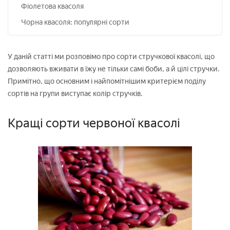
Фіолетова квасоля
Чорна квасоля: популярні сорти
У даній статті ми розповімо про сорти стручкової квасолі, що
дозволяють вживати в їжу не тільки самі боби, а й цілі стручки.
Примітно, що основним і найпомітнішим критерієм поділу
сортів на групи виступає колір стручків.
Кращі сорти червоної квасолі