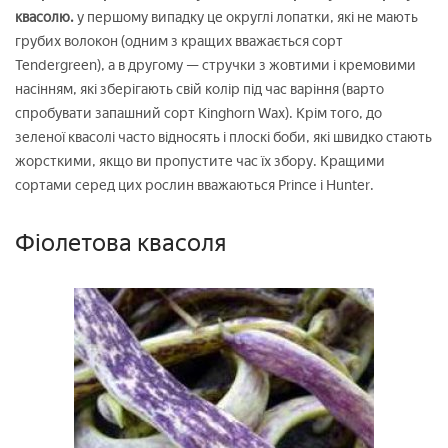
квасолю.
у першому випадку це округлі лопатки, які не мають
грубих волокон (одним з кращих вважається сорт
Tendergreen), а в другому — стручки з жовтими і кремовими
насінням, які зберігають свій колір під час варіння (варто
спробувати запашний сорт Kinghorn Wax). Крім того, до
зеленої квасолі часто відносять і плоскі боби, які швидко стають
жорсткими, якщо ви пропустите час їх збору. Кращими
сортами серед цих рослин вважаються Prince і Hunter.
Фіолетова квасоля