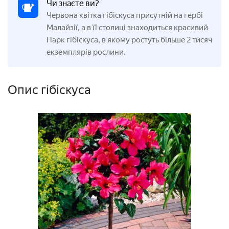
Чи знаєте ви?
Червона квітка гібіскуса присутній на гербі
Малайзії, а в її столиці знаходиться красивий
Парк гібіскуса, в якому ростуть більше 2 тисяч
екземплярів рослини.
Опис гібіскуса