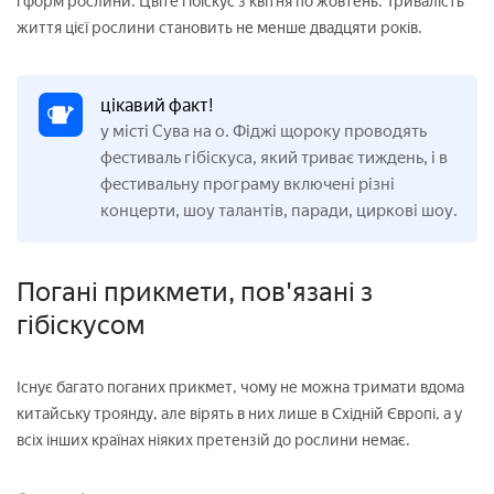
і форм рослини. Цвіте гібіскус з квітня по жовтень. Тривалість
життя цієї рослини становить не менше двадцяти років.
цікавий факт!
у місті Сува на о. Фіджі щороку проводять
фестиваль гібіскуса, який триває тиждень, і в
фестивальну програму включені різні
концерти, шоу талантів, паради, циркові шоу.
Погані прикмети, пов'язані з
гібіскусом
Існує багато поганих прикмет, чому не можна тримати вдома
китайську троянду, але вірять в них лише в Східній Європі, а у
всіх інших країнах ніяких претензій до рослини немає.