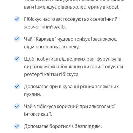
ваги і зменшує рівень холестерину в крові.
Гібіскус часто застосовують як сечогінний і
жовчогінний засіб.
Чай "Каркаде" чудово тонізує і заспокоює,
відмінно освіжає в спеку.
Щоб позбутися від великих ран, фурункулів,
виразок, можна зовнішньо використовувати
розтерті квітки гібіскуса.
Допомагає при лікуванні різних злоякісних
пухлин.
Чай з гібіскуса корисний при алкогольної
інтоксикації.
Допомагає боротися з безпліддям.