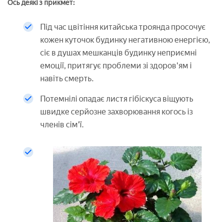
Ось деякі з прикмет:
Під час цвітіння китайська троянда просочує
кожен куточок будинку негативною енергією,
сіє в душах мешканців будинку неприємні
емоції, притягує проблеми зі здоров'ям і
навіть смерть.
Потемнілі опадає листя гібіскуса віщують
швидке серйозне захворювання когось із
членів сім'ї.