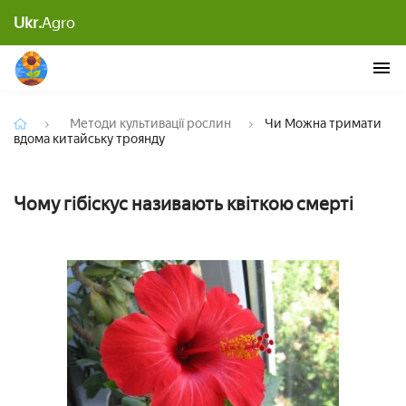
Ukr.
Agro
Чи Можна тримати вдома китайську троянду
Методи культивації рослин
Чи Можна тримати
вдома китайську троянду
Чому гібіскус називають квіткою смерті