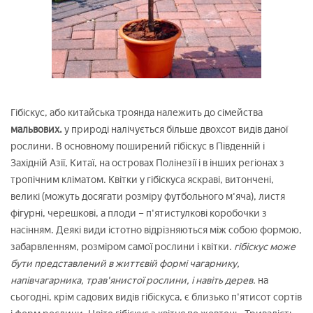
Гібіскус, або китайська троянда належить до сімейства
мальвових.
у природі налічується більше двохсот видів даної
рослини. В основному поширений гібіскус в Південній і
Західній Азії, Китаї, на островах Полінезії і в інших регіонах з
тропічним кліматом. Квітки у гібіскуса яскраві, витончені,
великі (можуть досягати розміру футбольного м'яча), листя
фігурні, черешкові, а плоди – п'ятистулкові коробочки з
насінням. Деякі види істотно відрізняються між собою формою,
забарвленням, розміром самої рослини і квітки.
гібіскус може
бути представлений в життєвій формі чагарнику,
напівчагарника, трав'янистої рослини, і навіть дерев.
на
сьогодні, крім садових видів гібіскуса, є близько п'ятисот сортів