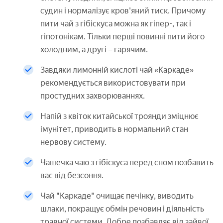
судин і нормалізує кров'яний тиск. Причому
пити чай з гібіскуса можна як гіпер-, так і
гіпотонікам. Тільки перші повинні пити його
холодним, а другі – гарячим.
Завдяки лимонній кислоті чай «Каркаде»
рекомендується використовувати при
простудних захворюваннях.
Напій з квіток китайської троянди зміцнює
імунітет, приводить в нормальний стан
нервову систему.
Чашечка чаю з гібіскуса перед сном позбавить
вас від безсоння.
Чай "Каркаде" очищає печінку, виводить
шлаки, покращує обмін речовин і діяльність
травної системи. Добре позбавляє від зайвої