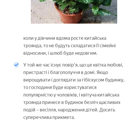
коли у дівчини вдома росте китайська
троянда, то не будуть складатися її сімейні
відносини, і шлюб буде недовгим.
У той же час існує повір'я, що це квітка любові,
пристрасті і благополуччя в домі. Якщо
вирощувати і доглядати за гібіскусом будинку,
то господиня буде користуватися
популярністю у чоловіків, і квітуча китайська
троянда принесе в будинок безліч щасливих
подій – весілля, народження дітей. Досить
суперечлива прикмета.