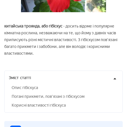
китайська троянда, або гібіскус
- досить відоме і популярне
кімнатна рослина, незважаючи на те, що йому з давніх часів
приписують різні містичні властивості. З гібіскусом пов'язані
багато прикмети і забобони, але він володіє і корисними
властивостями.
Зміст
статті
Опис гібіскуса
Погані прикмети, пов'язані з гібіскусом
Корисні властивості гібіскуса