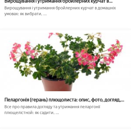
Вирощування і утримання бройлерних курчат в
домашніх умовах: чим годувати і як доглядати
Вирощування і утримання бройлерних курчат в домашніх
умовах: як вибрати, ...
Пеларгонія (герань) плющолиста: опис, фото, догляд,
вирощування, розмноження в домашніх умовах
Все про правила догляду та утримання пеларгонії
плющелістной: як садити, ...