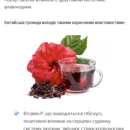
Гібіскус багатий вітаміном з, фруктовими кислотами,
флавоноїдами.
Китайська троянда володіє такими корисними властивостями:
Вітамін Р, що знаходиться в гібіскусі,
позитивно впливає на серцево-судинну
систему людини, зміцнює стінки кровоносних