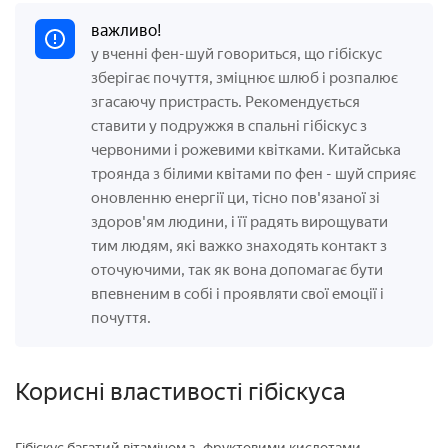
важливо!
у вченні фен-шуй говориться, що гібіскус
зберігає почуття, зміцнює шлюб і розпалює
згасаючу пристрасть. Рекомендується
ставити у подружжя в спальні гібіскус з
червоними і рожевими квітками. Китайська
троянда з білими квітами по фен - шуй сприяє
оновленню енергії ци, тісно пов'язаної зі
здоров'ям людини, і її радять вирощувати
тим людям, які важко знаходять контакт з
оточуючими, так як вона допомагає бути
впевненим в собі і проявляти свої емоції і
почуття.
Корисні властивості гібіскуса