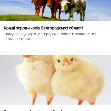
Кращі породи корів Бєлгородської області
Кращі породи корів Бєлгородської області: голштинська,
червоно-строката, ...