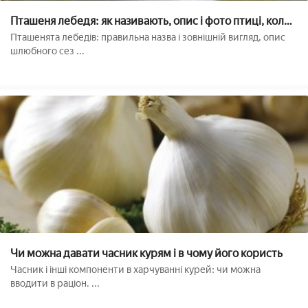
Пташеня лебедя: як називають, опис і фото птиці, коли
виводять і як вирощують маленьких лебедів
Пташенята лебедів: правильна назва і зовнішній вигляд, опис
шлюбного сез ...
Чи можна давати часник курям і в чому його користь
Часник і інші компоненти в харчуванні курей: чи можна
вводити в раціон. ...