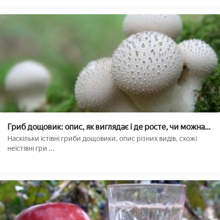
Гриб дощовик: опис, як виглядає і де росте, чи можна
їсти
Наскільки їстівні гриби дощовики, опис різних видів, схожі
неїстівні гри ...