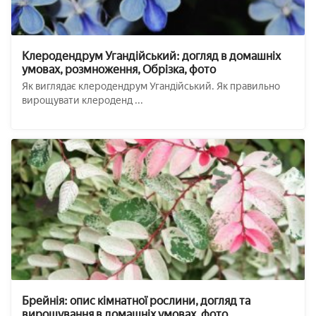
Клеродендрум Угандійський: догляд в домашніх
умовах, розмноження, Обрізка, фото
Як виглядає клеродендрум Угандійський. Як правильно
вирощувати клероденд ...
Брейнія: опис кімнатної рослини, догляд та
вирощування в домашніх умовах, фото