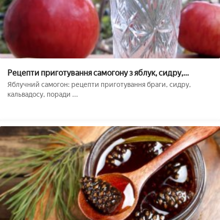
Рецепти приготування самогону з яблук, сидру,
кальвадосу в домашніх умовах
Яблучний самогон: рецепти приготування браги, сидру,
кальвадосу, поради ...