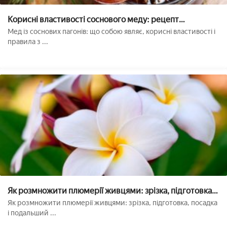
Корисні властивості соснового меду: рецепт
приготування продукту з соснових пагонів
Мед із соснових пагонів: що собою являє, корисні властивості і
правила з ...
Як розмножити плюмерії живцями: зрізка, підготовка,
посадка і подальший догляд
Як розмножити плюмерії живцями: зрізка, підготовка, посадка
і подальший ...