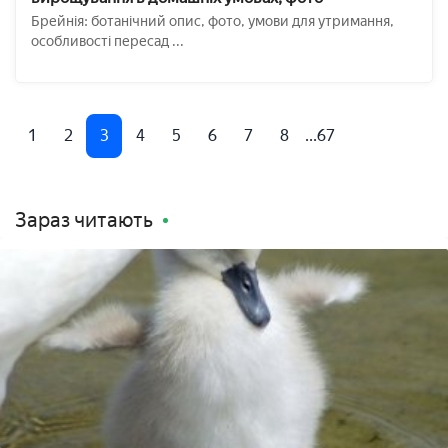
Брейнія: ботанічний опис, фото, умови для утримання,
особливості пересад ...
1
2
3
4
5
6
7
8
...67
Зараз читають