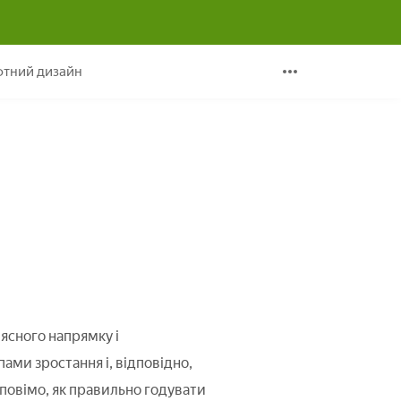
нструкції по годівлі
тний дизайн
ясного напрямку і
ми зростання і, відповідно,
зповімо, як правильно годувати