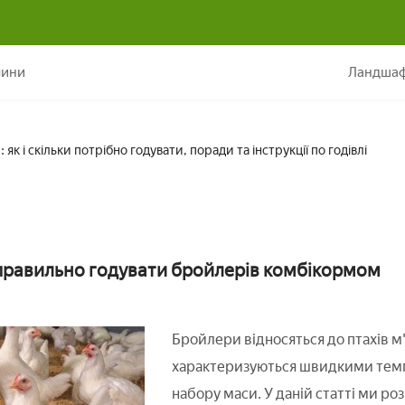
 бройлерів комбікормами: як і скільки потрібно годувати, поради та і
лини
Ландшаф
к і скільки потрібно годувати, поради та інструкції по годівлі
к правильно годувати бройлерів комбікормом
Бройлери відносяться до птахів м'
характеризуються швидкими темпа
набору маси. У даній статті ми ро