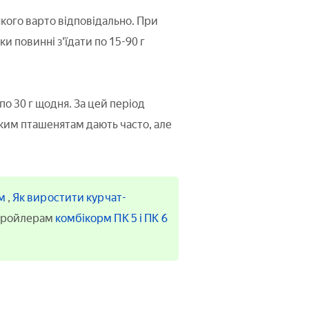
кого варто відповідально. При
ки повинні з'їдати по 15-90 г
по 30 г щодня. За цей період
ньким пташенятам дають часто, але
рм
,
Як виростити курчат-
 бройлерам
комбікорм ПК 5 і ПК 6