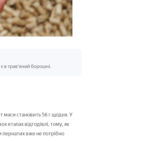
 є в трав'яний борошні.
ст маси становить 56 г щодня. У
х етапах відгодівлі, тому, як
и пернатих вже не потрібно