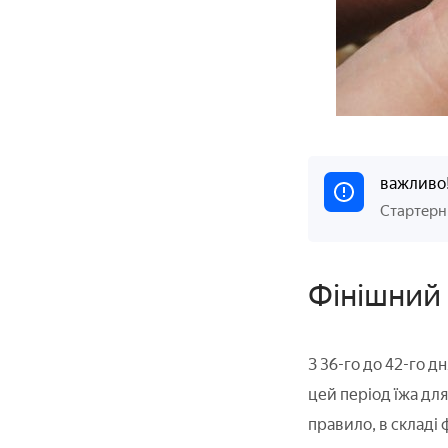
важливо
Стартерні
Фінішний 
З 36-го до 42-го д
цей період їжа для
правило, в складі