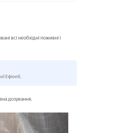
вані всі необхідні поживні і
ї Ефіопії.
вна дозування.