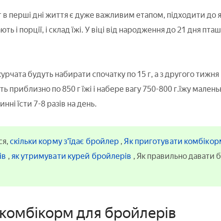
 в перші дні життя є дуже важливим етапом, підходити до я
ть і порції, і склад їжі. У віці від народження до 21 дня пташ
урчата будуть набирати спочатку по 15 г, а з другого тижня 
ть приблизно по 850 г їжі і набере вагу 750-800 г.їжу мале
нні їсти 7-8 разів на день.
ся,
скільки корму з'їдає бройлер
,
Як приготувати комбіко
ів
,
як утримувати курей бройлерів
, Як правильно давати
комбікорм для бройлерів