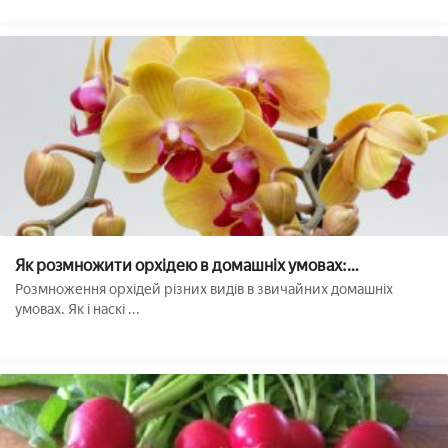
Як розмножити орхідею в домашніх умовах:
живцювання, поділ куща і інші способи
Розмноження орхідей різних видів в звичайних домашніх
умовах. Як і наскі ...