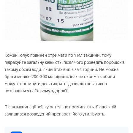
Кожен Голуб повинен отримати по 1 мл вакцини, тому
підрахуйте загальну кількість, після чого розведіть порошок в
такому обсязі води, який птах вип'є за 4 години. Не можна
брати менше 200-300 мл рідини, інакше окремі особини
можуть поглинути десятикратні дози, що негативно
позначиться на їхньому здоров'ї.
Після вакцинації поїлку ретельно промивають. Якщо в ній
залишився розведений препарат, його утилізують.