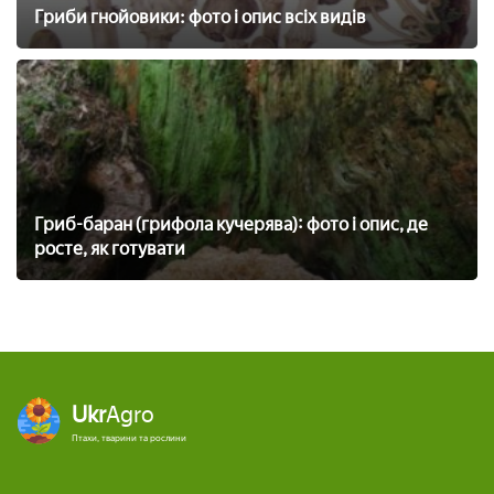
Гриби гнойовики: фото і опис всіх видів
Гриб-баран (грифола кучерява): фото і опис, де
росте, як готувати
Ukr
Agro
Птахи, тварини та рослини