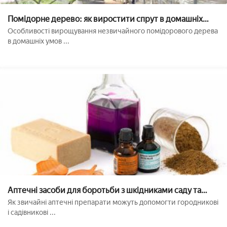
Помідорне дерево: як виростити спрут в домашніх
умовах
Особливості вирощування незвичайного помідорового дерева
в домашніх умов ...
Аптечні засоби для боротьби з шкідниками саду та
городу: йод, зеленка, аспірин
Як звичайні аптечні препарати можуть допомогти городникові
і садівникові ...