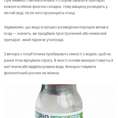
При наявності великої кількості голубів закапати препарат
кожної особини фізично складно, тому вакцину розводять у
питній воді, після чого пропонують птиці.
Зауважимо, що якщо в процесі розведення порошок випав в
осад — значить, ви придбали прострочений або неякісний
препарат, який підлягає утилізації.
З вечора з голуб'ятника прибирають ємності з водою, щоб на
ранок птах відчувала спрагу. В якості основи використовується
кип'ячена або відфільтрована вода. Використовувати
фізіологічний розчин не можна.