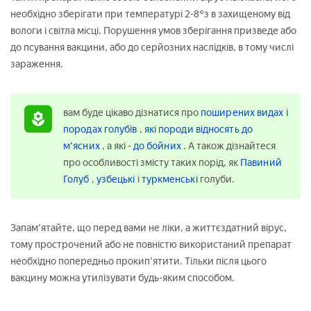
необхідно зберігати при температурі 2-8°з в захищеному від
вологи і світла місці. Порушення умов зберігання призведе або
до псування вакцини, або до серйозних наслідків, в тому числі
зараження.
вам буде цікаво дізнатися про
поширених видах і
породах голубів
,
які породи відносять до
м'ясних
, а які -
до бойних
. А також дізнайтеся
про особливості змісту таких порід, як
Павиний
Голуб
,
узбецькі
і
туркменські
голуби.
Запам'ятайте, що перед вами не ліки, а життєздатний вірус,
тому прострочений або не повністю використаний препарат
необхідно попередньо прокип'ятити. Тільки після цього
вакцину можна утилізувати будь-яким способом.