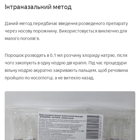
Інтраназальний метод
Даний метод передбачає введення розведеного препарату
через носову порожнину. Використовується виключно для
малого поголів'я.
Порошок розводять в 0,1 мл розчину хлориду натрію, після
чого закопують в одну ніздрю дві краплі. Під час процедури
вільну ніздрю акуратно закривають пальцем, щоб речовина
пройшло по носоглотці, а не витекло назад.