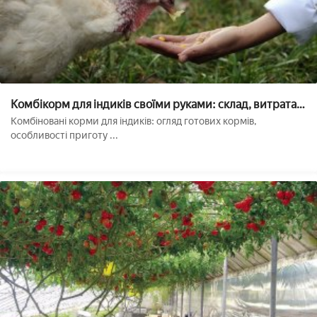
Комбікорм для індиків своїми руками: склад, витрата
корму, таблиця
Комбіновані корми для індиків: огляд готових кормів,
особливості приготу ...