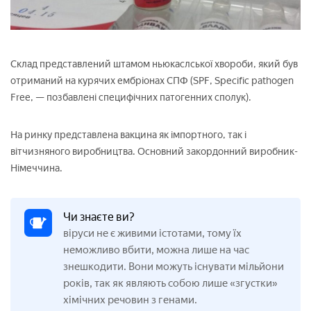
Склад представлений штамом ньюкаслської хвороби, який був
отриманий на курячих ембріонах СПФ (SPF, Specific pathogen
Free, — позбавлені специфічних патогенних сполук).
На ринку представлена вакцина як імпортного, так і
вітчизняного виробництва. Основний закордонний виробник-
Німеччина.
Чи знаєте ви?
віруси не є живими істотами, тому їх
неможливо вбити, можна лише на час
знешкодити. Вони можуть існувати мільйони
років, так як являють собою лише «згустки»
хімічних речовин з генами.