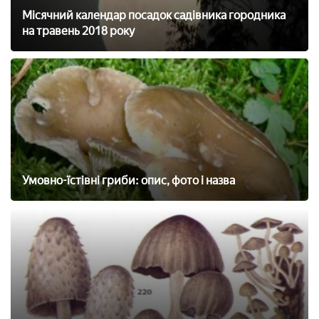
Місячний календар посадок садівника городника
на травень 2018 року
Умовно-їстівні гриби: опис, фото і назва