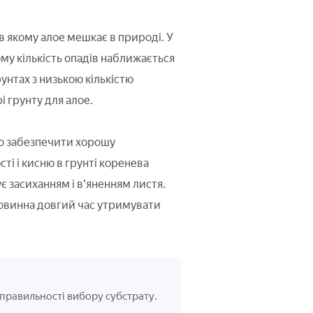
 в якому алое мешкає в природі. У
му кількість опадів наближається
унтах з низькою кількістю
 грунту для алое.
во забезпечити хорошу
сті і кисню в грунті коренева
ує засиханням і в'яненням листя.
повинна довгий час утримувати
 правильності вибору субстрату.