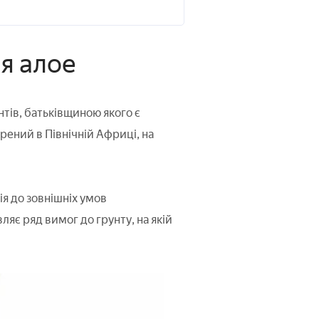
я алое
тів, батьківщиною якого є
рений в Північній Африці, на
ія до зовнішніх умов
є ряд вимог до грунту, на якій