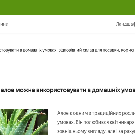
лое можна використовувати в домашніх умовах: відповідний склад д
лини
Ландшаф
товувати в домашніх умовах: відповідний склад для посадки, корис
я алое можна використовувати в домашніх умо
Алое є одним з традиційних росл
умовах. Він полюбився квітникаря
зовнішньому вигляду, але і за рах