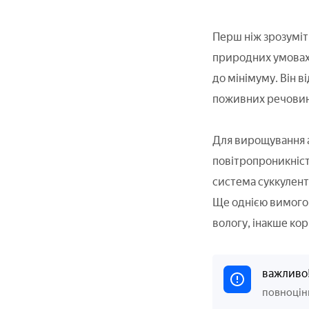
Перш ніж зрозуміти
природних умовах 
до мінімуму. Він в
поживних речовин 
Для вирощування а
повітропроникність
система суккулента
Ще однією вимогою
вологу, інакше кор
важливо
повноцінн