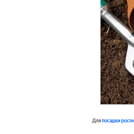
Для
посадки росл