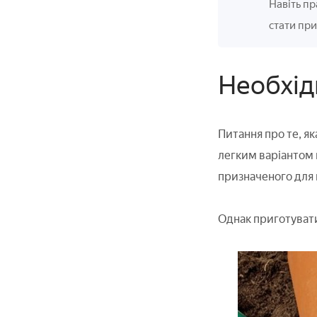
Навіть пр
стати при
Необхід
Питання про те, як
легким варіантом 
призначеного для 
Однак приготувати