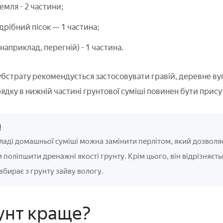
емля - 2 частини;
дрібний пісок — 1 частина;
(наприклад, перегній) - 1 частина.
бстрату рекомендується застосовувати гравій, деревне вугі
ядку в нижній частині грунтової суміші повинен бути прис
!
кладі домашньої суміші можна замінити перлітом, який дозволяє
 поліпшити дренажні якості грунту. Крім цього, він відрізняє
вбирає з грунту зайву вологу.
унт краще?