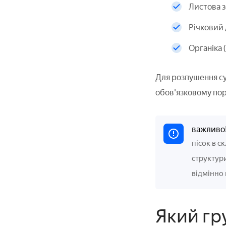
Листова з
Річковий 
Органіка 
Для розпушення су
обов'язковому пор
важливо
пісок в с
структури
відмінно 
Який гр