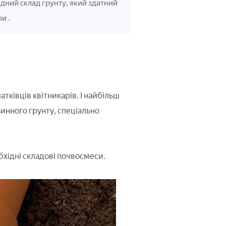
дний склад грунту, який здатний
.
ури
тківців квітникарів. І найбільш
инного грунту, спеціально
бхідні складові почвосмеси.