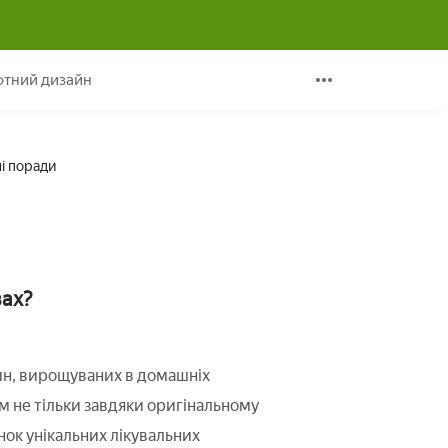
ля посадки, корисні поради
тний дизайн
ні поради
вах?
ин, вирощуваних в домашніх
м не тільки завдяки оригінальному
унок унікальних лікувальних