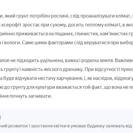
, який грунт потрібен рослині, слід проаналізувати клімат,
ксерофіт зростає при сухому, досить теплому кліматі, в яко
ідмінно приживається на піщаних, глинистих, кам'янистих гр
і вологи. Саме цими факторами слід керуватися при виборі
лое не підходить ущільнена, важка і родюча земля. Важли
 грунту і наявність якісного дренажу. При відсутності пухко
 буде відчувати нестачу харчування, і, як наслідок, відреаг
 до грунту для культури вважається той факт, що вона не 
іння почнуть загнивати.
!
ий розвиток і зростання квітки в умовах будинку залежать від