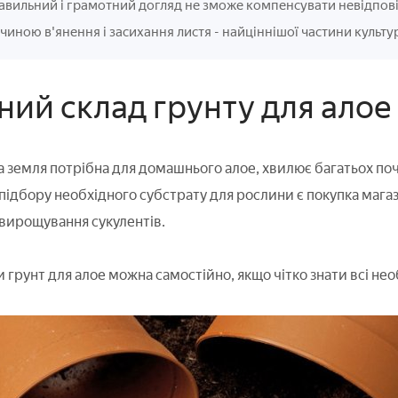
авильний і грамотний догляд не зможе компенсувати невідпові
чиною в'янення і засихання листя - найціннішої частини культ
ний склад грунту для алое
а земля потрібна для домашнього алое, хвилює багатьох поча
підбору необхідного субстрату для рослини є покупка магаз
вирощування сукулентів.
 грунт для алое можна самостійно, якщо чітко знати всі нео