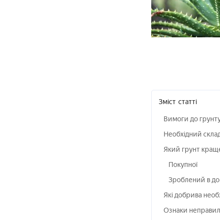
Зміст
статті
Вимоги до грунт
Необхідний склад
Який грунт кращ
Покупної
Зроблений в до
Які добрива необх
Ознаки неправиль