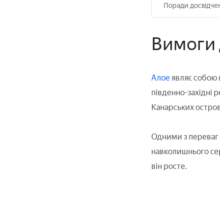
Поради досвідчен
Вимоги 
Алое
являє собою 
південно-західні 
Канарських острова
Одними з переваг а
навколишнього сер
він росте.