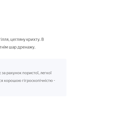
лля, цегляну крихту. В
утнім шар дренажу.
 за рахунок пористої, легкої
-
ться хорошою гігроскопічністю