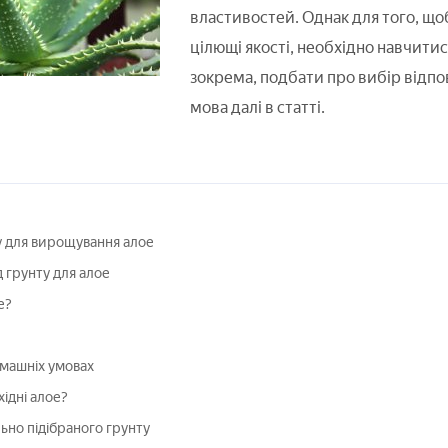
властивостей. Однак для того, щоб
цілющі якості, необхідно навчити
зокрема, подбати про вибір відпов
мова далі в статті.
у для вирощування алое
 грунту для алое
е?
машніх умовах
ідні алое?
но підібраного грунту