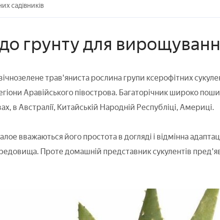
их садівників
до грунту для вирощуванн
вічнозелене трав'яниста рослина групи ксерофітних сукулен
регіони Аравійського півострова. Багаторічник широко поши
х, в Австралії, Китайській Народній Республіці, Америці.
лое вважаються його простота в догляді і відмінна адаптац
едовища. Проте домашній представник сукулентів пред'явля