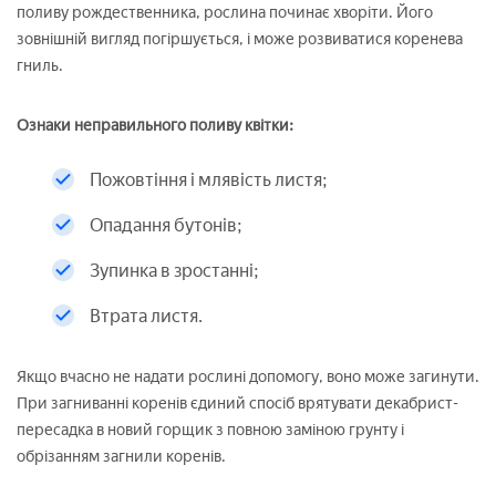
поливу рождественника, рослина починає хворіти. Його
зовнішній вигляд погіршується, і може розвиватися коренева
гниль.
Ознаки неправильного поливу квітки:
Пожовтіння і млявість листя;
Опадання бутонів;
Зупинка в зростанні;
Втрата листя.
Якщо вчасно не надати рослині допомогу, воно може загинути.
При загниванні коренів єдиний спосіб врятувати декабрист-
пересадка в новий горщик з повною заміною грунту і
обрізанням загнили коренів.