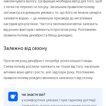
накопичувати вологу. Ця функція необхідна квітці для того, щоб
з легкістю перенести посуху. Загальним правилом поливу
зигокактуса в домашніх умовах є те, що його не можна занадто
заливати водою — це неминуче призведе до негативних
наслідків для рослини. Частота зволоження квітки залежить
від різних факторів і змінюється протягом року. Розглянемо
правила поливу декабриста більш докладно.
Залежно від сезону
Протягом року декабрист потребує різної кількості води.
Схема поливу рослини залежить не тільки від того, наскільки
активно воно цвіте і росте, але і від пори року. Розглянемо
правила поливу рождественника в залежності від сезону.
чи знаєте ви?
у комфортних умовах і при гарному догляді
тривалість життя зигокактуса може досягати