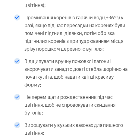
цвітіння);
Промивання коренів в гарячій воді (+36°з) у
разі, якщо під час пересадки на коренях були
помічені підгнилі ділянки, потім обрізка
підгнилих коренів з припудрюванням місця
зрізу порошком деревного вугілля;
Відщипувати вручну пожовклі пагони і
вкорочувати занадто довгі стебла щорічно на
початку літа, щоб надати квітці красиву
форму;
Не переміщати рождественник під час
цвітіння, щоб не спровокувати скидання
бутонів;
Вирощувати у вузьких вазонах для пишного
цвітіння;