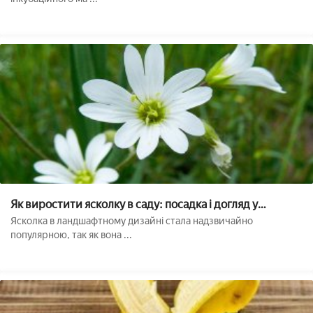
Як виростити ясколку в саду: посадка і догляд у
відкритому грунті
Ясколка в ландшафтному дизайні стала надзвичайно
популярною, так як вона ...