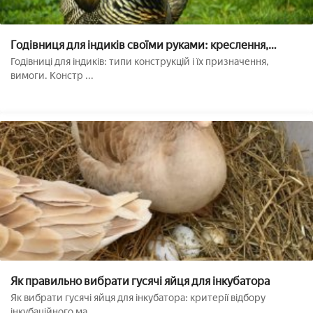
Годівниця для індиків своїми руками: креслення,
інструкція, фото, відео
Годівниці для індиків: типи конструкцій і їх призначення,
вимоги. Констр ...
Як правильно вибрати гусячі яйця для інкубатора
Як вибрати гусячі яйця для інкубатора: критерії відбору
інкубаційного ма ...