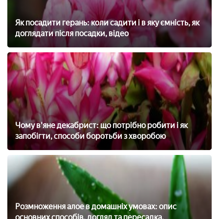
Як посадити герань: коли садити і в яку ємність, як
доглядати після посадки, відео
Чому в'яне декабрист: що потрібно робити і як
запобігти, способи боротьби з хворобою
Розмноження алое в домашніх умовах: опис
основних способів, догляд та пересадка,