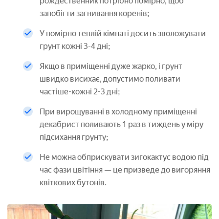
рождественник потрібно помірно, щоб
запобігти загнивання коренів;
У помірно теплій кімнаті досить зволожувати
грунт кожні 3-4 дні;
Якщо в приміщенні дуже жарко, і грунт
швидко висихає, допустимо поливати
частіше-кожні 2-3 дні;
При вирощуванні в холодному приміщенні
декабрист поливають 1 раз в тиждень у міру
підсихання грунту;
Не можна обприскувати зигокактус водою під
час фази цвітіння — це призведе до вигоряння
квіткових бутонів.