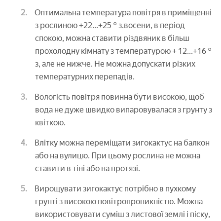
Оптимальна температура повітря в приміщенні
з рослиною +22...+25 ° з.восени, в період
спокою, можна ставити різдвяник в більш
прохолодну кімнату з температурою + 12...+16 °
з, але не нижче. Не можна допускати різких
температурних перепадів.
Вологість повітря повинна бути високою, щоб
вода не дуже швидко випаровувалася з грунту з
квіткою.
Влітку можна переміщати зигокактус на балкон
або на вулицю. При цьому рослина не можна
ставити в тіні або на протязі.
Вирощувати зигокактус потрібно в пухкому
грунті з високою повітропроникністю. Можна
використовувати суміш з листової землі і піску,