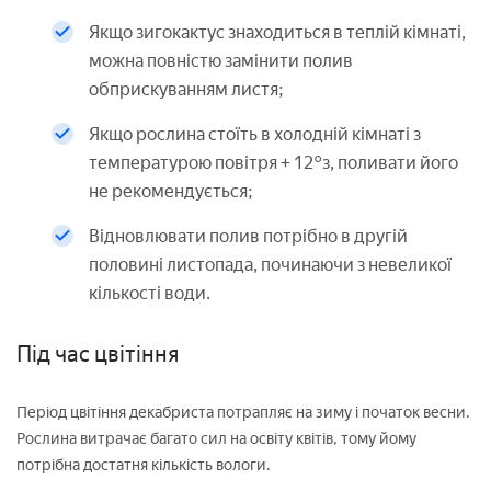
Якщо зигокактус знаходиться в теплій кімнаті,
можна повністю замінити полив
обприскуванням листя;
Якщо рослина стоїть в холодній кімнаті з
температурою повітря + 12°з, поливати його
не рекомендується;
Відновлювати полив потрібно в другій
половині листопада, починаючи з невеликої
кількості води.
Під час цвітіння
Період цвітіння декабриста потрапляє на зиму і початок весни.
Рослина витрачає багато сил на освіту квітів, тому йому
потрібна достатня кількість вологи.