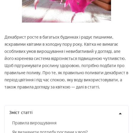
Декабрист росте в багатьох будинках і радує пишними,
яскравими квітами в холодну пору року. Квітка не вимагає
особливих умов вирощування і невибагливий у догляді, але
його коренева система відрізняється підвищеною чутливістю.
Щоб підтримувати рослину здоровою, потрібно подбати про
правильне поливу. Про те, як правильно поливати декабрист в
період цвітіння і під час спокою, яку воду використовувати, а
також правила догляду за квіткою — далі в статті.
Зміст
статті
Правила вирощування
Як визначити потребу рослини у воді?