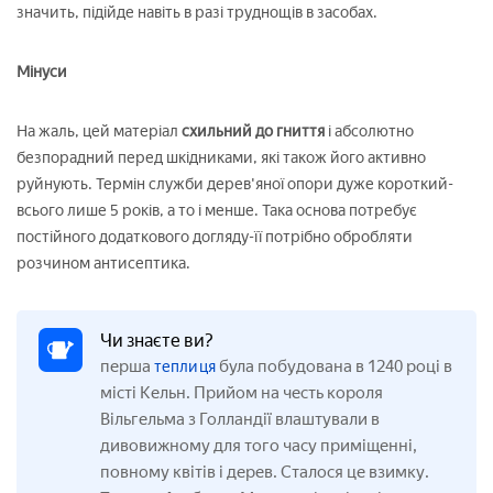
значить, підійде навіть в разі труднощів в засобах.
Мінуси
На жаль, цей матеріал
схильний до гниття
і абсолютно
безпорадний перед шкідниками, які також його активно
руйнують. Термін служби дерев'яної опори дуже короткий-
всього лише 5 років, а то і менше. Така основа потребує
постійного додаткового догляду-її потрібно обробляти
розчином антисептика.
Чи знаєте ви?
перша
була побудована в 1240 році в
теплиця
місті Кельн. Прийом на честь короля
Вільгельма з Голландії влаштували в
дивовижному для того часу приміщенні,
повному квітів і дерев. Сталося це взимку.