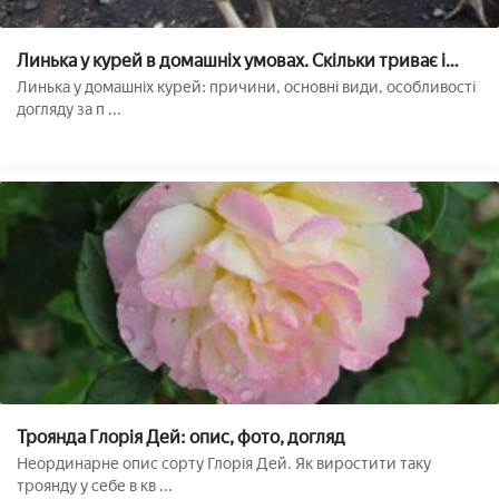
Линька у курей в домашніх умовах. Скільки триває і
коли починається. Ювенальне, сезонне і примусове
Линька у домашніх курей: причини, основні види, особливості
скидання пір'я у птиці
догляду за п ...
Троянда Глорія Дей: опис, фото, догляд
Неординарне опис сорту Глорія Дей. Як виростити таку
троянду у себе в кв ...