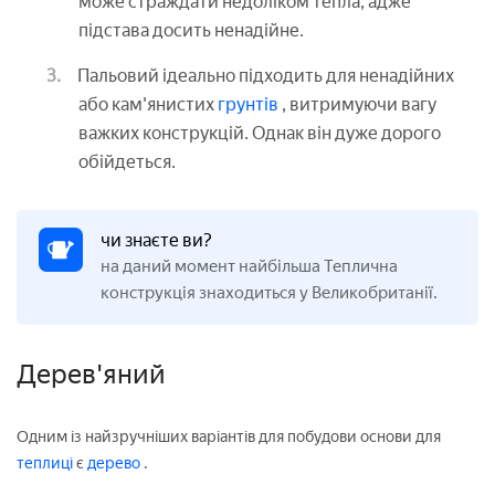
може страждати недоліком тепла, адже
підстава досить ненадійне.
Пальовий ідеально підходить для ненадійних
або кам'янистих
грунтів
, витримуючи вагу
важких конструкцій. Однак він дуже дорого
обійдеться.
чи знаєте ви?
на даний момент найбільша Теплична
конструкція знаходиться у Великобританії.
Дерев'яний
Одним із найзручніших варіантів для побудови основи для
теплиці
є
дерево
.