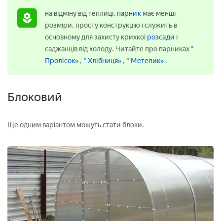
на відміну від теплиці,
парник
має менші
розміри, просту конструкцію і служить в
основному для захисту крихкої
розсади
і
саджанців від холоду. Читайте про парниках
"
Пролісок»
,
" Хлібниця»
,
" Метелик»
.
Блоковий
Ще одним варіантом можуть стати блоки.