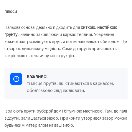
плюси
Пальова основа ідеально підходить для
хиткою, нестійкою
грунту
, надійно закріплюючи каркас теплиці. Усередині
кожної палі розміщують прут, а потім наповнюють бетоном. Це
створює дивовижну міцність. Саме до прутів приварюють і
закріплюють тепличну конструкцію.
важливо!
ті місця прутів, які стикаються з каркасом,
обов'язково слід ізолювати.
Ізолюють прути руберойдом і бітумною мастикою. Там, де палі
відсутні, залишається зазор. Прикрити утворився зазор можна
будь-яким матеріалом на ваш вибір.