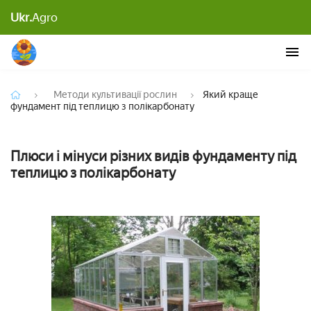
Який краще фундамент під теплицю з
Ukr.
Agro
полікарбонату
Методи культивації рослин
Який краще
фундамент під теплицю з полікарбонату
Плюси і мінуси різних видів фундаменту під
теплицю з полікарбонату