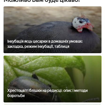
Інкубація яєць цесарки в домашніх умовах:
закладка, режим інкубації, таблиця
Хрестоцвіті блішки на редисці: опис і методи
боротьби