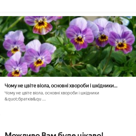
Чому не цвіте віола, основні хвороби і шкідники
&quot;братків&quot;
Чому не цвіте віола, основні хвороби і шкідники
&quot;братків&qu ...
Можливо Вам буде цікаво!