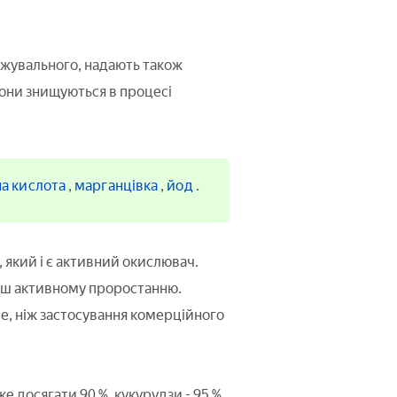
ажувального, надають також
 вони знищуються в процесі
а кислота
,
марганцівка
,
йод
.
 який і є активний окислювач.
ільш активному проростанню.
, ніж застосування комерційного
е досягати 90 %, кукурудзи - 95 %.