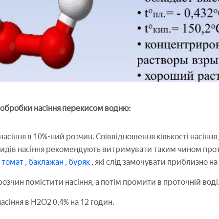
в обробки насіння перекисом водню:
асіння в 10%-ний розчин. Співвідношення кількості насіння
видів насіння рекомендують витримувати таким чином прот
томат
,
баклажан
,
буряк
, які слід замочувати приблизно на
озчин помістити насіння, а потім промити в проточній воді
асіння в H2O2 0,4% на 12 годин.