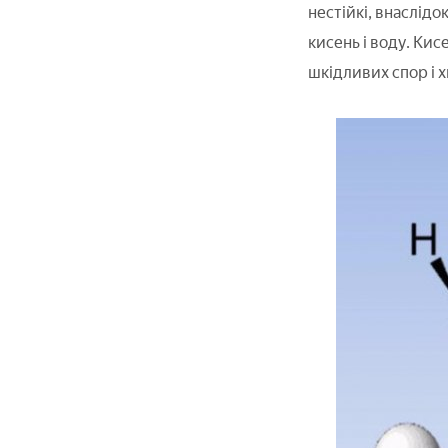
нестійкі, внаслідо
кисень і воду. Кис
шкідливих спор і 