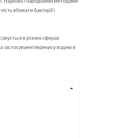
і. Науково і народними методами
тність вбивати бактерії і
овується в різних сферах
на застосуванні перекису водню в