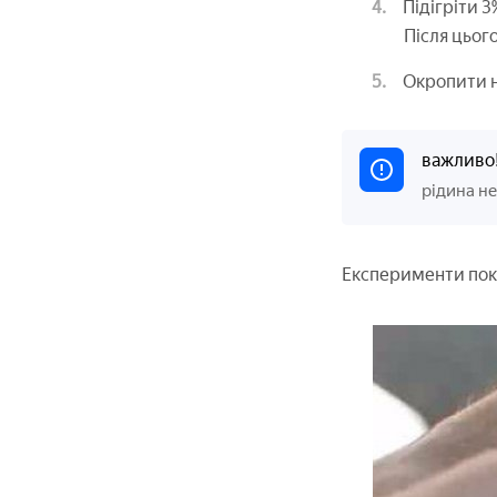
Підігріти 3
Після цьог
Окропити н
важливо
рідина не
Експерименти пока