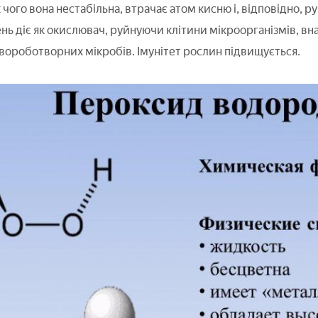
к чого вона нестабільна, втрачає атом кисню і, відповідно, 
ень діє як окислювач, руйнуючи клітини мікроорганізмів, вн
хвороботворних мікробів. Імунітет рослин підвищується.