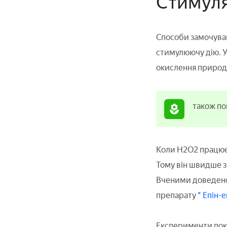
Стимуля
Способи замочуван
стимулюючу дію. У 
окислення природ
також по
Коли H2O2 працює, 
Тому він швидше з
Вченими доведено,
препарату
" Епін-
Експерименти пока