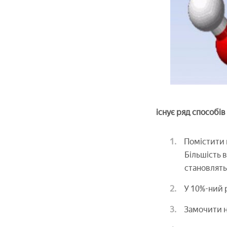
існує ряд способі
Помістити н
Більшість 
становлять
У 10%-ний р
Замочити н