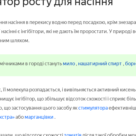
тор росту для насіння
ня насіння в перекису водню перед посадкою, крім знезар
насінні є інгібітори, які не дають їм проростати. У природі
ним шляхом.
мічниками в городі стануть
мило
,
нашатирний спирт
,
борн
її молекула розпадається, і вивільняється активний кисень,
нищує інгібітор, що збільшує відсоток схожості і сприяє б
 що застосування цього засобу як
стимулятора
ефективніше
екстра»
або
марганцівки
.
зали, що відсоток схожості
томатів
після такої обробки мож