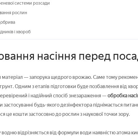
реневої системи розсади
ування рослин
добрива
дників і хвороб
вання насіння перед пос
матеріал — запорука щедрого врожаю. Саме тому рекоменд
грунт. Одним з етапів підготовки буде позбавлення від хво
Перевірений і надійний спосіб знезараження —
обробка насі
и застосуванні будь-якого дезінфектора піднімається питанн
я це кошти застосовно до рослин з наукової точки зору.
водню відрізняється від формули води наявністю атома кис