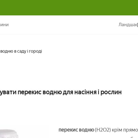
Застосування перекису водню в саду і городі
лини
Ландшаф
водню в саду і городі
увати перекис водню для насіння і рослин
перекис водню
(H2O2) крім прямо