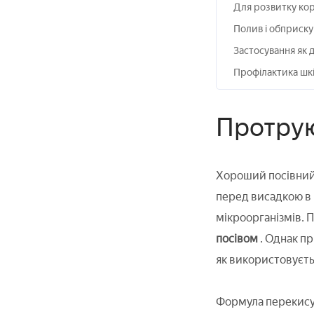
Для розвитку ко
Полив і обприск
Застосування як 
Профілактика шкі
Протрую
Хороший посівний 
перед висадкою в 
мікроорганізмів. 
посівом
. Однак пр
як використовуєтьс
Формула перекису 