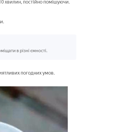
5-10 хвилин, постійно помішуючи.
и.
іщати в різні ємності.
риятливих погодних умов.