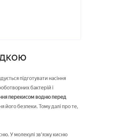
адкою
ується підготувати насіння
роботворних бактерій і
ння перекисом водню перед
я його безпеки. Тому далі про те,
ню. У молекулі зв'язку кисню