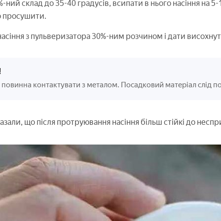
%-ний склад до 35-40 градусів, всипати в нього насіння на 
о просушити.
асіння з пульверизатора 30%-ним розчином і дати висохнут
!
 повинна контактувати з металом. Посадковий матеріал слід пом
зали, що після протруювання насіння більш стійкі до несп