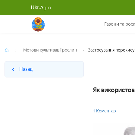
Ukr.
Agro
Назад
Газони та рос
Методи культивації рослин
Застосування перекису 
Назад
Як використов
1 Коментар