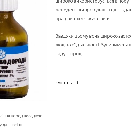
широко використовується в побут
доведені і випробувані її дії — зда
працювати як окислювач.
Завдяки цьому вона широко застос
людської діяльності. Зупинимося 
саду і городі.
зміст
статті
сіння перед посадкою
 для насіння