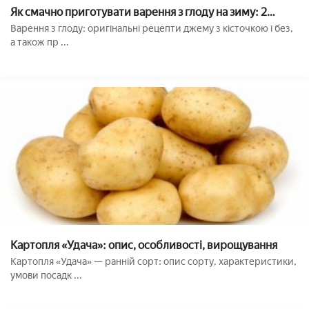
Як смачно приготувати варення з глоду на зиму: 2
простих оригінальних рецепта (з кісточками і без)
Варення з глоду: оригінальні рецепти джему з кісточкою і без,
а також пр ...
Картопля «Удача»: опис, особливості, вирощування
Картопля «Удача» — ранній сорт: опис сорту, характеристики,
умови посадк ...