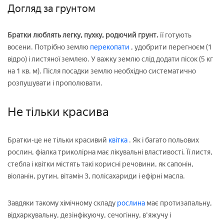
Догляд за грунтом
Братки люблять легку, пухку, родючий грунт.
її готують
восени. Потрібно землю
перекопати
, удобрити перегноєм (1
відро) і листяної землею. У важку землю слід додати пісок (5 кг
на 1 кв. м). Після посадки землю необхідно систематично
розпушувати і прополювати.
Не тільки красива
Братки-це не тільки красивий
квітка
. Як і багато польових
рослин, фіалка триколірна має лікувальні властивості. Її листя,
стебла і квітки містять такі корисні речовини, як сапонін,
віоланін, рутин, вітамін З, полісахариди і ефірні масла.
Завдяки такому хімічному складу
рослина
має протизапальну,
відхаркувальну, дезінфікуючу, сечогінну, в'яжучу і