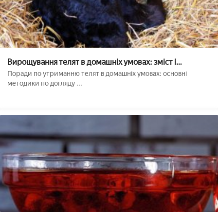
Вирощування телят в домашніх умовах: зміст і
годування
Поради по утриманню телят в домашніх умовах: основні
методики по догляду ...