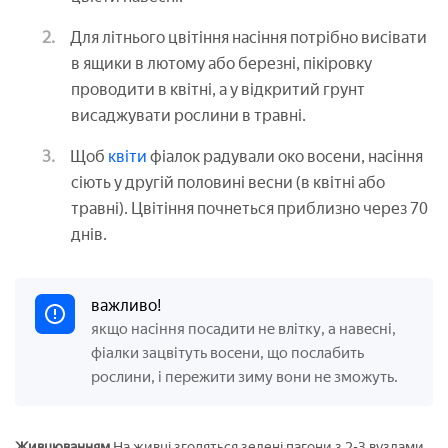
Для літнього цвітіння насіння потрібно висівати
в ящики в лютому або березні, пікіровку
проводити в квітні, а у відкритий грунт
висаджувати рослини в травні.
Щоб
квіти
фіалок радували око восени, насіння
сіють у другій половині весни (в квітні або
травні). Цвітіння почнеться приблизно через 70
днів.
важливо!
якщо насіння посадити не влітку, а навесні,
фіалки зацвітуть восени, що послабить
рослини, і пережити зиму вони не зможуть.
Живцюванням
На живці згодяться зелені пагони з 2-3 вузлами.