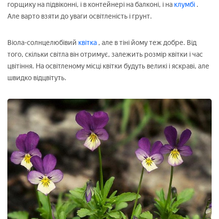
горщику на підвіконні, і в контейнері на балконі, і на
клумбі
.
Але варто взяти до уваги освітленість і грунт.
Віола-солнцелюбівий
квітка
, але в тіні йому теж добре. Від
того, скільки світла він отримує, залежить розмір квітки і час
цвітіння. На освітленому місці квітки будуть великі і яскраві, але
швидко відцвітуть.