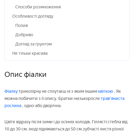
Способи розмноження
Особливості догляду
Полив
Добриво
Догляд за грунтом
Не тільки красива
Опис фіалки
Фіалку
триколірну не сплутаєш ні з яким іншим
квіткою
, Як
можна побачити з її опису. Братки-низькоросле
трав'яниста
рослина
, одно-або дворічна.
Цвіте відразу після зими і до осінніх холодів. Гіллясті стебла від
10 до 30 см, іноді піднімаються до 50 см.зубчасті листя різної