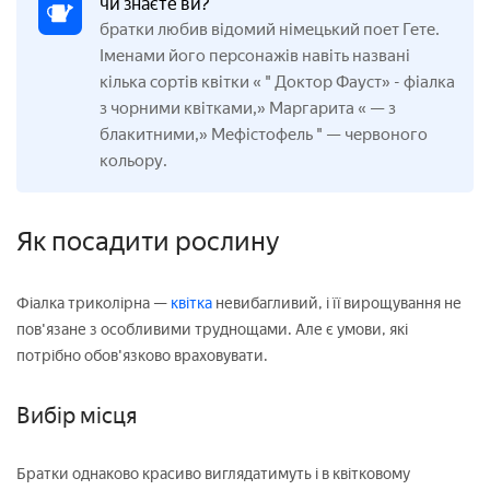
чи знаєте ви?
братки любив відомий німецький поет Гете.
Іменами його персонажів навіть названі
кілька сортів квітки « " Доктор Фауст»
-
фіалка
з чорними квітками,» Маргарита « — з
блакитними,» Мефістофель " — червоного
кольору.
Як посадити рослину
Фіалка триколірна —
квітка
невибагливий, і її вирощування не
пов'язане з особливими труднощами. Але є умови, які
потрібно обов'язково враховувати.
Вибір місця
Братки однаково красиво виглядатимуть і в квітковому