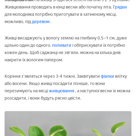
Живцювання проводять в кінці весни або початку літа.
Грядки
для молодняка потрібно приготувати в затіненому місці,
можливо, під
деревом
.
Живці висаджують у вологу землю на глибину 0,5–1 см, дуже
щільно один до одного.
поливати
і обприскувати їх потрібно
кожен день. Щоб саджанці не зів'яли, можна на кілька днів
накрити їх вологим папером.
Коріння з'являться через 3-4 тижні. Заквітувати
фіалки
влітку
або восени. Якщо живці посадити пізніше, то вони
перезимують на місці
живцювання
, а наступної весни їх можна
розсадити, і вони будуть рясно цвісти.