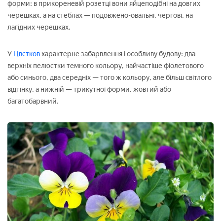
форми: в прикореневій розетці вони яйцеподібні на довгих
черешках, а на стеблах — подовжено-овальні, чергові, на
лагідних черешках.
У
Цвєтков
характерне забарвлення і особливу будову: два
верхніх пелюстки темного кольору, найчастіше фіолетового
або синього, два середніх — того ж кольору, але більш світлого
відтінку, а нижній — трикутної форми, жовтий або
багатобарвний.