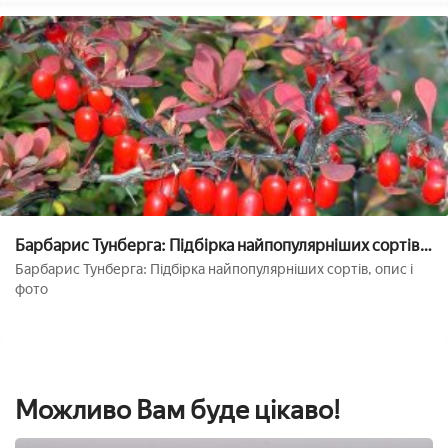
Барбарис Тунберга: Підбірка найпопулярніших сортів,
опис і фото
Барбарис Тунберга: Підбірка найпопулярніших сортів, опис і
фото
Можливо Вам буде цікаво!