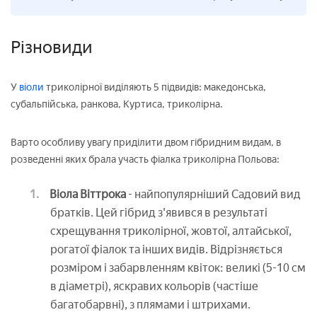
Різновиди
У
віоли
триколірної виділяють 5 підвидів: македонська,
субальпійська, ранкова, Куртиса, триколірна.
Варто особливу увагу приділити двом гібридним видам, в
розведенні яких брала участь фіалка триколірна Польова:
Віола Віттрока
- найпопулярніший Садовий вид
братків. Цей гібрид з'явився в результаті
схрещування триколірної, жовтої, алтайської,
рогатої фіалок та інших видів. Відрізняється
розміром і забарвленням квіток: великі (5-10 см
в діаметрі), яскравих кольорів (частіше
багатобарвні), з плямами і штрихами.