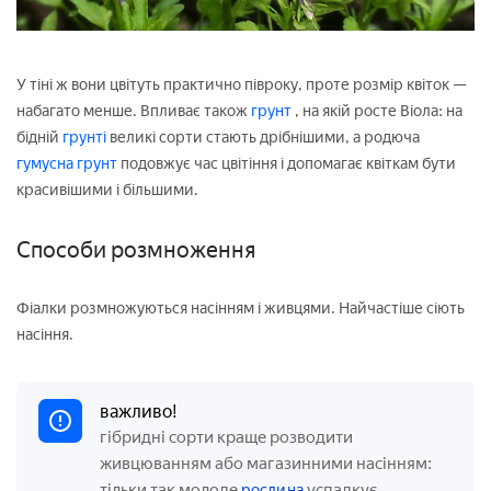
У тіні ж вони цвітуть практично півроку, проте розмір квіток —
набагато менше. Впливає також
грунт
, на якій росте Віола: на
бідній
грунті
великі сорти стають дрібнішими, а родюча
гумусна
грунт
подовжує час цвітіння і допомагає квіткам бути
красивішими і більшими.
Способи розмноження
Фіалки розмножуються насінням і живцями. Найчастіше сіють
насіння.
важливо!
гібридні сорти краще розводити
живцюванням або магазинними насінням:
тільки так молоде
успадкує
рослина