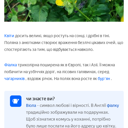
Квіти
досить великі, якщо ростуть на сонці, і дрібні в тіні.
Поляна з анютками створює враження безлічі цікавих очей, що
спостерігають за тим, що відбувається навколо.
Фіалка
триколірна поширена як в Європі, так і Азії. Її можна
побачити на узбіччях доріг, на лісових галявинах, серед
чагарників
, вздовж річок. На полях вона росте як
бур'ян
.
чи знаєте ви?
- символ любові і вірності. В Англії
Віола
фіалку
традиційно зображували на подарунках.
Щоб зізнатися комусь у коханні, потрібно
було лише послати на його адресу цю квітку.