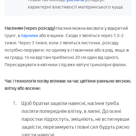
характерні властивості материнського куща.
Насінням (через розсаду)
Насіння можна висівати у відкритий
грунт, в
парники
або в ящики. Сходи з'являться через 1,5-2
тижні. Через 3 тижні, коли з'являться листочки, розсаду
потрібно пікірувати: по одному в стаканчики або в ряд, якщо ж
на грядці, то на відстані приблизно 20 см один від одного.
Пересаджувати в квітники слід вже квітучі триколірні фіалки.
Час і технологія посіву впливає на час цвітіння-ранньою весною,
влітку або восени:
Щоб братки зацвіли навесні, насіння треба
посіяти попереднім влітку, в липні. До осені
паростки підростуть, зміцніють, не встигнувши
зацвісти, перезимують і повні сил будуть рясно
цвісти навесні.