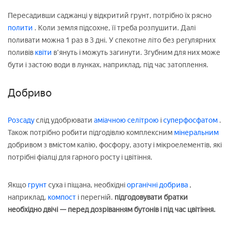
Пересадивши саджанці у відкритий грунт, потрібно їх рясно
полити
. Коли земля підсохне, її треба розпушити. Далі
поливати можна 1 раз в 3 дні. У спекотне літо без регулярних
поливів
квіти
в'януть і можуть загинути. Згубним для них може
бути і застою води в лунках, наприклад, під час затоплення.
Добриво
Розсаду
слід удобрювати
аміачною селітрою
і
суперфосфатом
.
Також потрібно робити підгодівлю комплексним
мінеральним
добривом з вмістом калію, фосфору, азоту і мікроелементів, які
потрібні фіалці для гарного росту і цвітіння.
Якщо
грунт
суха і піщана, необхідні
органічні добрива
,
наприклад,
компост
і перегній.
підгодовувати братки
необхідно двічі — перед дозріванням бутонів і під час цвітіння.