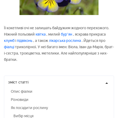
Її кокетливі очі не залишать байдужим жодного перехожого.
Ніжний польовий
квітка
, милий
бур'ян
, яскрава прикраса
клумб
і
підвіконь
, а також
лікарська рослина
. Йдеться про
фіалці
триколірної. У неї багато імен: Віола, Іван-да-Марія, брат-
і-сестра, троецветка, метелики. Але найпопулярніше з них-
братки.
зміст
статті
Опис фіалки
Різновиди
Як посадити рослину
Вибір місця