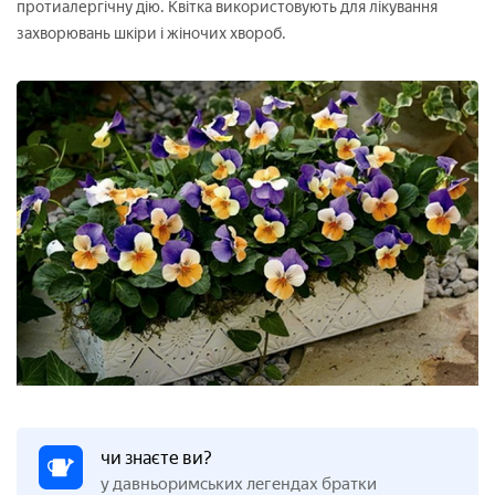
протиалергічну дію. Квітка використовують для лікування
захворювань шкіри і жіночих хвороб.
чи знаєте ви?
у давньоримських легендах братки