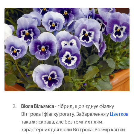
Віола Вільямса
- гібрид, що з'єднує фіалку
Віттрока і фіалку рогату. Забарвлення у
Цвєтков
така ж яскрава, але без темних плям,
характерних для віоли Віттрока. Розмір квітки