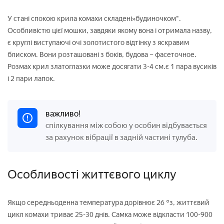
У стані спокою крила комахи складені»будиночком".
Особливістю цієї мошки, завдяки якому вона і отримала назву,
є круглі виступаючі очі золотистого відтінку з яскравим
блиском. Вони розташовані з боків, будова – фасеточное.
Розмах крил златоглазки може досягати 3-4 см.є 1 пара вусиків
і 2 пари лапок.
важливо!
спілкування між собою у особин відбувається
за рахунок вібрації в задній частині тулуба.
Особливості життєвого циклу
Якщо середньоденна температура дорівнює 26 °з, життєвий
цикл комахи триває 25-30 днів. Самка може відкласти 100-900