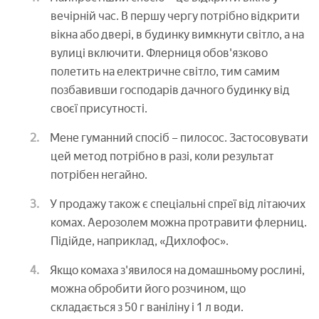
вечірній час. В першу чергу потрібно відкрити
вікна або двері, в будинку вимкнути світло, а на
вулиці включити. Флерниця обов'язково
полетить на електричне світло, тим самим
позбавивши господарів дачного будинку від
своєї присутності.
Мене гуманний спосіб – пилосос. Застосовувати
цей метод потрібно в разі, коли результат
потрібен негайно.
У продажу також є спеціальні спреї від літаючих
комах. Аерозолем можна протравити флерниц.
Підійде, наприклад, «Дихлофос».
Якщо комаха з'явилося на домашньому рослині,
можна обробити його розчином, що
складається з 50 г ваніліну і 1 л води.