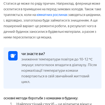
Статися це може по ряду причин. Наприклад, флерниця може
оселитися в приміщенні на період зимових холодів. Також таке
трапляється, коли на
кімнатних рослинах
заводяться шкідники,
і, відповідно, златоглазка буде займатися їх знищенням. А ще
поширений варіант-це ремонтні роботи, в результаті чого в
дачний будинок заносилися будівельні матеріали, а разом з
ними переселилася і ця мошка.
чи знаєте ви?
зниження температури повітря до 10-12
°С
змушує златоглазок впадати в діапаузу. Після
нормалізації температури комахи
повертаються в свій звичайний життєвий
цикл.
основні методи боротьби з комахами в будинку:
Найпростіший спосіб – це відкрити вікно у