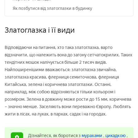
Як позбутися від златоглазки в будинку
Златоглазка і її види
Відповідаючи на питання, хто така златоглазка, варто
відзначити, що належить вона до загону сетчатокрилих. Таких
тендітних мошок налічується більше 2 тисяч видів.
Найпоширенішими вважаються: златоглазка звичайна,
златоглазка красива, флерниця семиточкова, флерниця
Китайська, зелена і коричнева златоглазки. Останні,
наприклад, між собою відрізняються тільки кольором і
розміром. Зелена в довжину може рости до 15 мм, коричнева
– значно менше. Заселяють вони переважно Європу. Люблять
жити в лісах, на луках, в парках, садах і на городах.
Дізнайтеся, як боротися з
мурахами
,
цикадкою
,