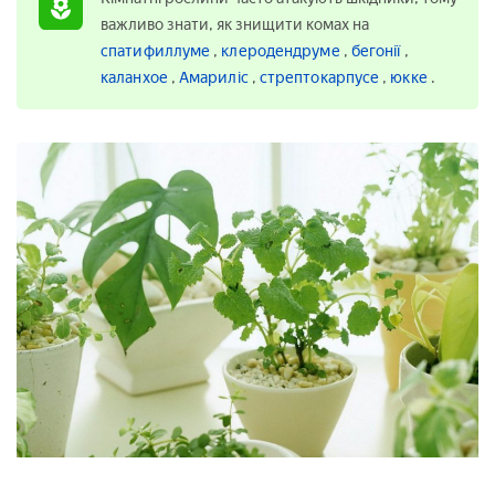
важливо знати, як знищити комах на
спатифиллуме
,
клеродендруме
,
бегонії
,
каланхое
,
Амариліс
,
стрептокарпусе
,
юкке
.