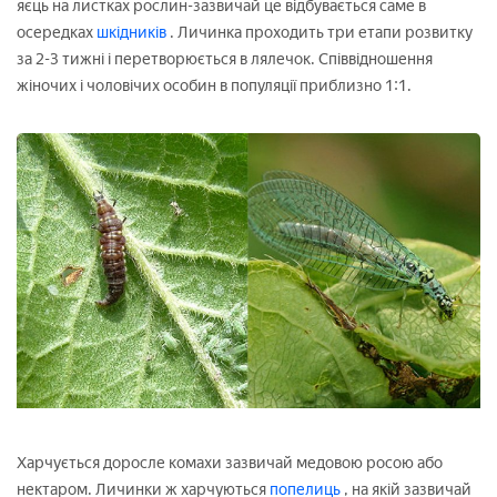
яєць на листках рослин-зазвичай це відбувається саме в
осередках
шкідників
. Личинка проходить три етапи розвитку
за 2-3 тижні і перетворюється в лялечок. Співвідношення
жіночих і чоловічих особин в популяції приблизно 1:1.
Харчується доросле комахи зазвичай медовою росою або
нектаром. Личинки ж харчуються
попелиць
, на якій зазвичай