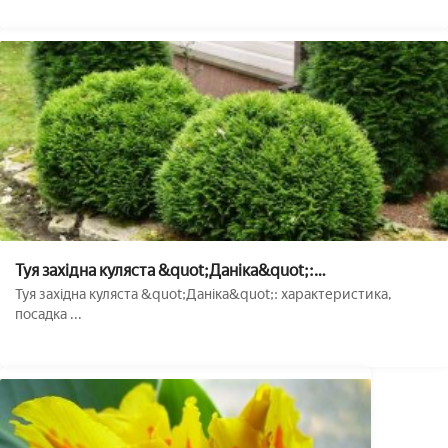
Туя західна куляста &quot;Даніка&quot;:
характеристика, посадка і догляд
Туя західна куляста &quot;Даніка&quot;: характеристика,
посадка ...