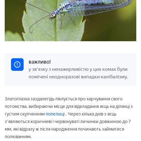
важливо!
у зв'язку з ненажерливістю
у цих комах
були
помічені неодноразові випадки канібалізму.
Златоглазка заздалегідь піклується про харчування свого
потомства, вибираючи місце для відкладання яєць на ділянці з
густим скупченням
попелиці
. Через кілька днів з яєць
з'являються коричневі і червонуваті личинки довжиною до 7
мм, які відразу ж після народження починають займатися
полюванням.