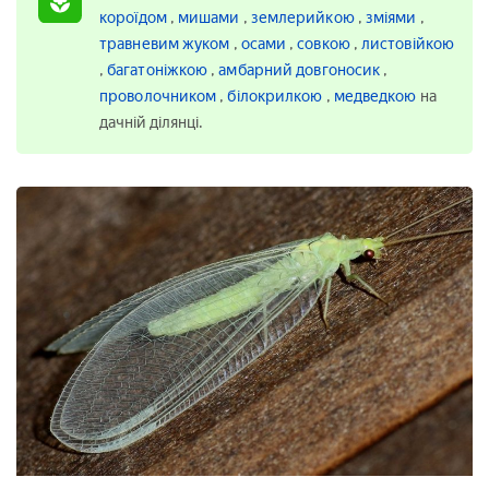
короїдом
,
мишами
,
землерийкою
,
зміями
,
травневим жуком
,
осами
,
совкою
,
листовійкою
,
багатоніжкою
,
амбарний довгоносик
,
проволочником
,
білокрилкою
,
медведкою
на
дачній ділянці.