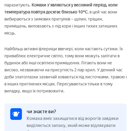
паразитують.
Комахи з'являються у весняний період, коли
температура повітря досягає близько 10°С.
в цей час вони
вибираються з зимових притулків – щілин, тріщин,
приміщень, виповзають з-під кори і інших тихих затишних
місць.
Найбільш активні флерніци ввечері, коли настають сутінки. Їх
приваблює електричне світло, тому вони можуть залітати в
будинок або інші освітлені приміщення. Літають вони не
високо, незважаючи на присутність 2 пар крил. У денний час
доби златоглазки зазвичай ховаються під листочками, травою і
в інших притінених місцях. Пересуваються тільки в тому
випадку, якщо їх потривожити.
чи знаєте ви?
Комаха вміє захищатися від ворогів завдяки
виділяється запаху, який може відлякувати