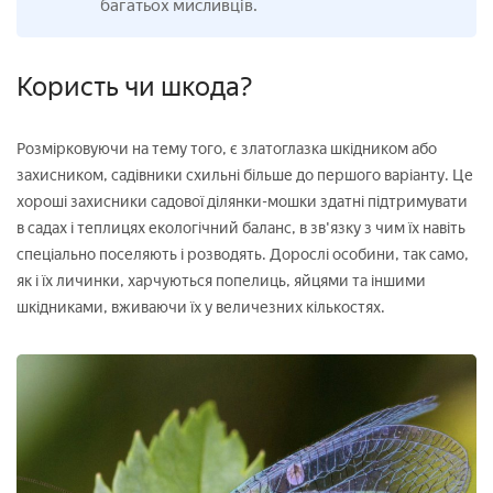
багатьох мисливців.
Користь чи шкода?
Розмірковуючи на тему того, є златоглазка шкідником або
захисником, садівники схильні більше до першого варіанту. Це
хороші захисники садової ділянки-мошки здатні підтримувати
в садах і теплицях екологічний баланс, в зв'язку з чим їх навіть
спеціально поселяють і розводять. Дорослі особини, так само,
як і їх личинки, харчуються попелиць, яйцями та іншими
шкідниками, вживаючи їх у величезних кількостях.