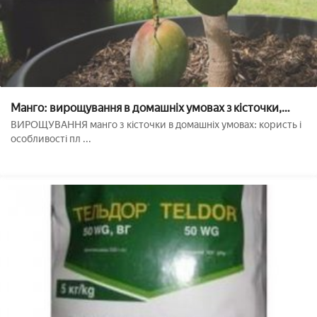
Манго: вирощування в домашніх умовах з кісточки,
посадка і щеплення плодоносних бруньок
ВИРОЩУВАННЯ манго з кісточки в домашніх умовах: користь і
особливості пл ...