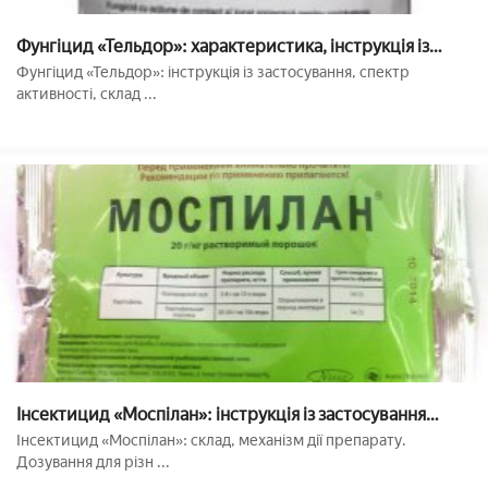
Фунгіцид «Тельдор»: характеристика, інструкція із
застосування
Фунгіцид «Тельдор»: інструкція із застосування, спектр
активності, склад ...
Інсектицид «Моспілан»: інструкція із застосування
препарату
Інсектицид «Моспілан»: склад, механізм дії препарату.
Дозування для різн ...