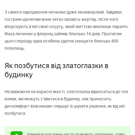
З самого народження личинки дуже ненажерливі. Завдяки
гострим щелепам вони легко хапають жертву, після чого
впорскують в неї свою отруту, який миттєво викликає параліч.
Фаза личинки у флерніц займає близько 14 днів. Протягом
цього періоду одна особина здатна знищити близько 400
попелиць.
Як позбутися від златоглазки в
будинку
Незважаючи на корисні якості, златоглазка відноситься до тих
комах, які можуть з'явитися в будинку, ніж приносить
дискомфорт власникам і змушує їх шукати рішення, як від неї
позбутися.
Кімнатні рослини часто атакують шкідники, тому