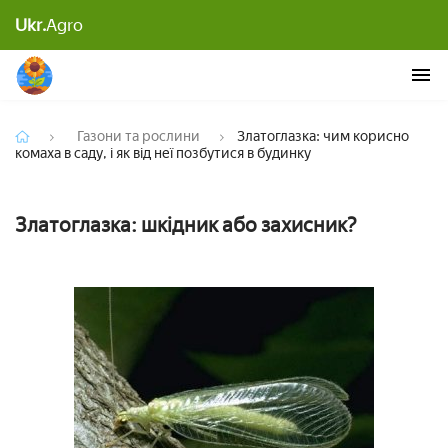
Златоглазка: чим корисно комаха в саду, і як від
Ukr.
Agro
неї позбутися в будинку
Газони та рослини
Златоглазка: чим корисно
комаха в саду, і як від неї позбутися в будинку
Златоглазка: шкідник або захисник?