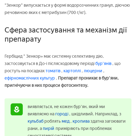
"Зенкор" випускається у формі водорозчинних гранул, діючою
речовиною яких є метрибузин (700 г/кг).
Сфера застосування та механізм дії
препарату
Гербіцид " Зенкор» має системну селективну дію,
застосовується в До-і післясходовому періоді
бур'янів
, що
ростуть на посадках
томатів
,
картоплі
,
люцерни
,
ефірномаслічних культур
.
Препарат проникає в бур'яни,
пригнічуючи в них процеси фотосинтезу.
виявляється, не кожен бур'ян, який ми
виявляємо на
городі
, шкідливий. Наприклад, з
кульбаб
роблять
мед
,
кропива
здатна загоювати
рани, а
пирій
приміряють при проблемах
сечостатевої системи.