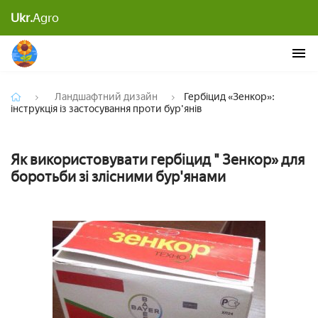
Гербіцид «Зенкор»: інструкція із застосування
Ukr.
Agro
проти бур'янів
Ландшафтний дизайн
Гербіцид «Зенкор»:
інструкція із застосування проти бур'янів
Як використовувати гербіцид " Зенкор» для
боротьби зі злісними бур'янами