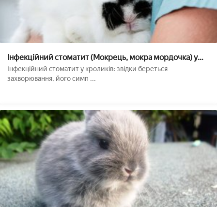
Інфекційний стоматит (Мокрець, мокра мордочка) у
кроликів: причини, симптоми і лікування
Інфекційний стоматит у кроликів: звідки береться
захворювання, його симп ...