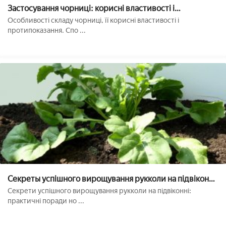
Застосування чорниці: корисні властивості і
протипоказання
Особливості складу чорниці, її корисні властивості і
протипоказання. Спо ...
Секреты успішного вирощування рукколи на підвіконні:
практичні поради для новачків
Секрети успішного вирощування рукколи на підвіконні:
практичні поради но ...