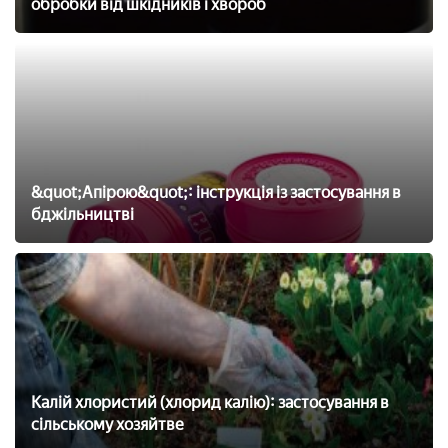
обробки від шкідників і хвороб
&quot;Апірою&quot;: інструкція із застосування в
бджільництві
Калій хлористий (хлорид калію): застосування в
сільському хозяйтве