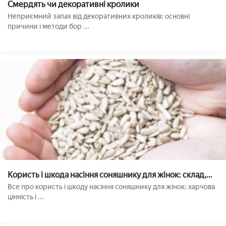
Смердять чи декоративні кролики
Неприємний запах від декоративних кроликів: основні
причини і методи бор ...
Користь і шкода насіння соняшнику для жінок: склад,
калорійність, корисні властивості, протипоказання
Все про користь і шкоду насіння соняшнику для жінок: харчова
цінність і ...