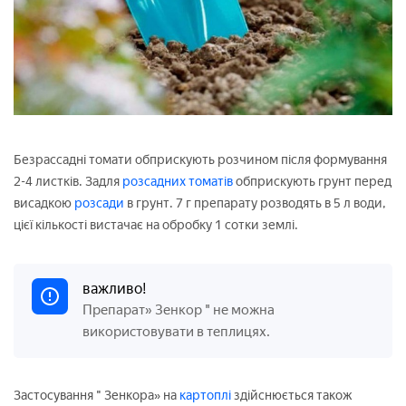
Безрассадні томати обприскують розчином після формування
2-4 листків. Задля
розсадних томатів
обприскують грунт перед
висадкою
розсади
в грунт. 7 г препарату розводять в 5 л води,
цієї кількості вистачає на обробку 1 сотки землі.
важливо!
Препарат» Зенкор " не можна
використовувати в теплицях.
Застосування " Зенкора» на
картоплі
здійснюється також