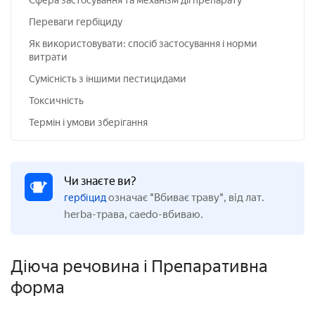
Сфера застосування та механізм дії препарату
Переваги гербіциду
Як використовувати: спосіб застосування і норми
витрати
Сумісність з іншими пестицидами
Токсичність
Термін і умови зберігання
Чи знаєте ви?
означає "Вбиває траву", від лат.
гербіцид
herba-трава, caedo-вбиваю.
Діюча речовина і Препаративна
форма