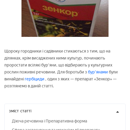
Щороку городники і садівники стикаються з тим, що на
ділянках, крім висаджених ними культур, починають
проростати всілякі бур'яни, що відбирають у культурних
рослин поживні речовини. Для боротьби з
бур'янами
були
винайдені
гербіциди
, один з яких — препарат «Зенкор» —
розглянемо в даній статті.
зміст
статті
Діюча речовина і Препаративна форма