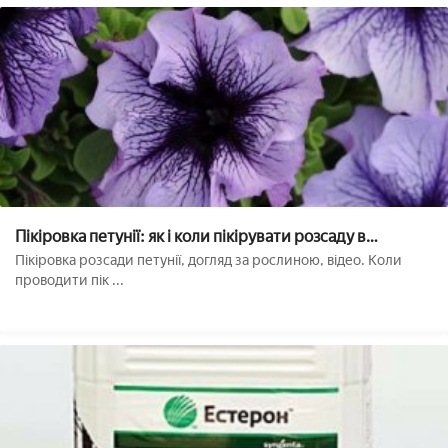
Пікіровка петунії: як і коли пікірувати розсаду в
домашніх умовах
Пікіровка розсади петунії, догляд за рослиною, відео. Коли
проводити пік ...