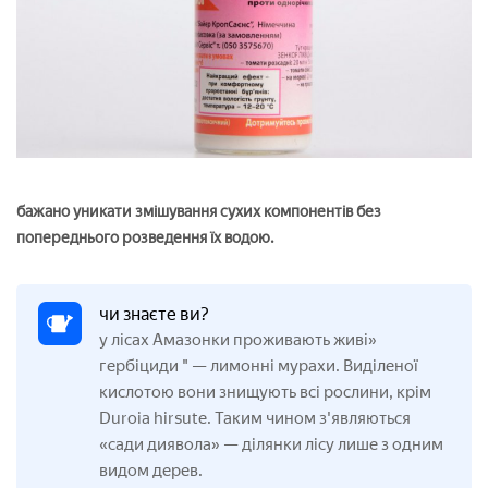
бажано уникати змішування сухих компонентів без
попереднього розведення їх водою.
чи знаєте ви?
у лісах Амазонки проживають живі»
гербіциди " — лимонні мурахи. Виділеної
кислотою вони знищують всі рослини, крім
Duroia hirsute. Таким чином з'являються
«сади диявола» — ділянки лісу лише з одним
видом дерев.