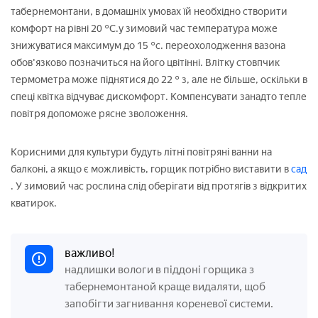
табернемонтани, в домашніх умовах їй необхідно створити
комфорт на рівні 20 °С.у зимовий час температура може
знижуватися максимум до 15 °с. переохолодження вазона
обов'язково позначиться на його цвітінні. Влітку стовпчик
термометра може піднятися до 22 ° з, але не більше, оскільки в
спеці квітка відчуває дискомфорт. Компенсувати занадто тепле
повітря допоможе рясне зволоження.
Корисними для культури будуть літні повітряні ванни на
балконі, а якщо є можливість, горщик потрібно виставити в
сад
. У зимовий час рослина слід оберігати від протягів з відкритих
кватирок.
важливо!
надлишки вологи в піддоні горщика з
табернемонтаной краще видаляти, щоб
запобігти загнивання кореневої системи.