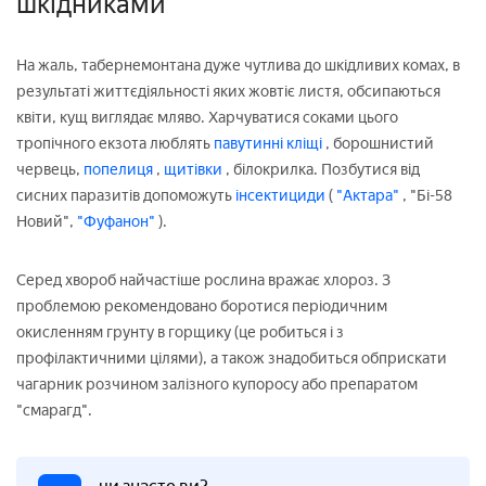
шкідниками
На жаль, табернемонтана дуже чутлива до шкідливих комах, в
результаті життєдіяльності яких жовтіє листя, обсипаються
квіти, кущ виглядає мляво. Харчуватися соками цього
тропічного екзота люблять
павутинні кліщі
, борошнистий
червець,
попелиця
,
щитівки
, білокрилка. Позбутися від
сисних паразитів допоможуть
інсектициди
(
"Актара"
, "Бі-58
Новий",
"Фуфанон"
).
Серед хвороб найчастіше рослина вражає хлороз. З
проблемою рекомендовано боротися періодичним
окисленням грунту в горщику (це робиться і з
профілактичними цілями), а також знадобиться обприскати
чагарник розчином залізного купоросу або препаратом
"смарагд".