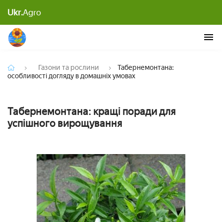
Табернемонтана: особливості догляду в домашніх
Ukr.
Agro
умовах
Газони та рослини
Табернемонтана:
особливості догляду в домашніх умовах
Табернемонтана: кращі поради для
успішного вирощування