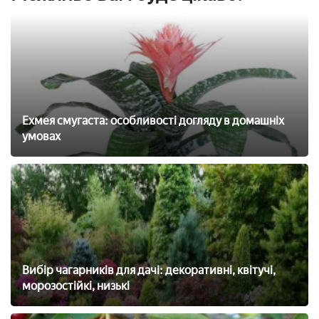
Ехмея смугаста: особливості догляду в домашніх
умовах
Вибір чагарників для дачі: декоративні, квітучі,
морозостійкі, низькі