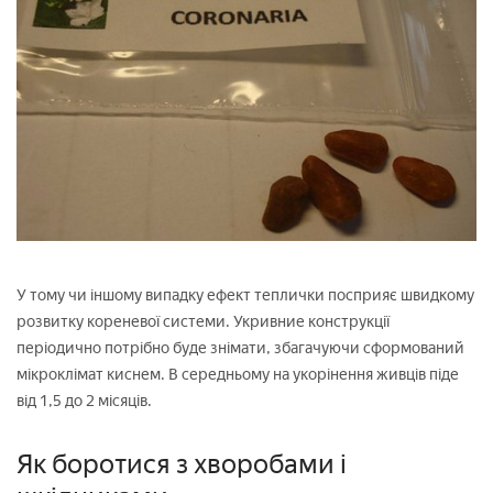
У тому чи іншому випадку ефект теплички посприяє швидкому
розвитку кореневої системи. Укривние конструкції
періодично потрібно буде знімати, збагачуючи сформований
мікроклімат киснем. В середньому на укорінення живців піде
від 1,5 до 2 місяців.
Як боротися з хворобами і