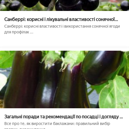
Санберрі: корисні і лікувальні властивості сонячної
ягоди
Санберрі: корисні властивості і використання сонячної ягоди
для профілак ...
Загальні поради та рекомендації по посадці і догляду за
баклажанами у відкритому грунті
Все про те, як виростити баклажани: правильний вибір