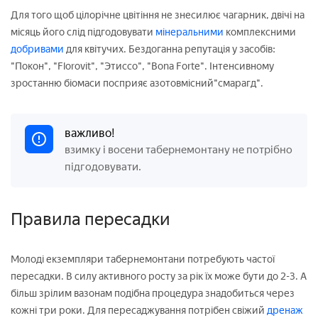
Для того щоб цілорічне цвітіння не знесилює чагарник, двічі на
місяць його слід підгодовувати
мінеральними
комплексними
добривами
для квітучих. Бездоганна репутація у засобів:
"Покон", "Florovit", "Этиссо", "Bona Forte". Інтенсивному
зростанню біомаси посприяє азотовмісний"смарагд".
важливо!
взимку і восени табернемонтану не потрібно
підгодовувати.
Правила пересадки
Молоді екземпляри табернемонтани потребують частої
пересадки. В силу активного росту за рік їх може бути до 2-3. А
більш зрілим вазонам подібна процедура знадобиться через
кожні три роки. Для пересаджування потрібен свіжий
дренаж