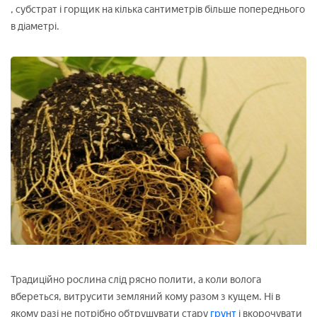
, субстрат і горщик на кілька сантиметрів більше попереднього
в діаметрі.
Традиційно рослина слід рясно полити, а коли волога
вбереться, витрусити земляний кому разом з кущем. Ні в
якому разі не потрібно обтрушувати стару
грунт
і вкорочувати