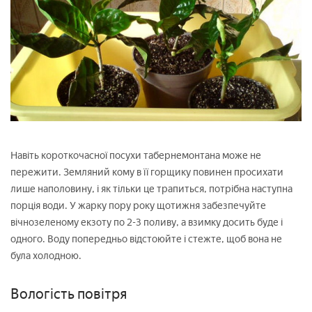
Навіть короткочасної посухи табернемонтана може не
пережити. Земляний кому в її горщику повинен просихати
лише наполовину, і як тільки це трапиться, потрібна наступна
порція води. У жарку пору року щотижня забезпечуйте
вічнозеленому екзоту по 2-3 поливу, а взимку досить буде і
одного. Воду попередньо відстоюйте і стежте, щоб вона не
була холодною.
Вологість повітря