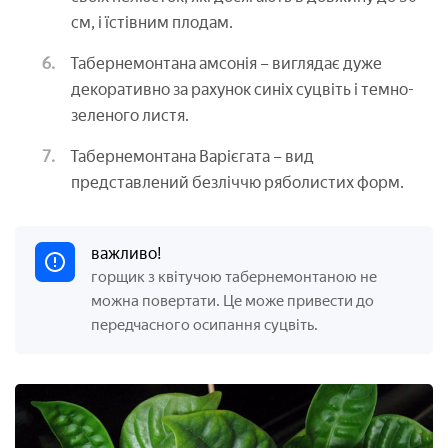
см, і їстівним плодам.
Табернемонтана амсонія – виглядає дуже
декоративно за рахунок синіх суцвіть і темно-
зеленого листя.
Табернемонтана Варієгата – вид
представлений безліччю ряболистих форм.
важливо!
горщик з квітучою табернемонтаною не
можна повертати. Це може привести до
передчасного осипання суцвіть.