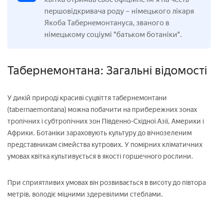
першовідкривача роду – німецького лікаря
Якоба Табернемонтануса, званого в
німецькому соціумі "батьком ботаніки".
Табернемонтана: Загальні відомості
У дикій природі красиві суцвіття табернемонтани
(tabernaemontana) можна побачити на прибережних зонах
тропічних і субтропічних зон Південно-Східної Азії, Америки і
Африки. Ботаніки зараховують культуру до вічнозеленим
представникам сімейства кутрових. У помірних кліматичних
умовах квітка культивується в якості горшечного рослини.
При сприятливих умовах він розвивається в висоту до півтора
метрів, володіє міцними здеревілими стеблами.