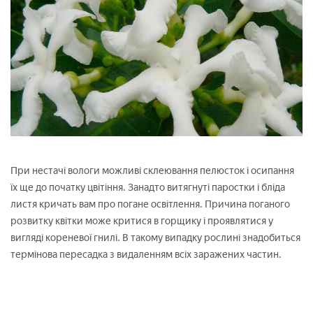
При нестачі вологи можливі склеювання пелюсток і осипання
їх ще до початку цвітіння. Занадто витягнуті паростки і бліда
листя кричать вам про погане освітлення. Причина поганого
розвитку квітки може критися в горщику і проявлятися у
вигляді кореневої гнилі. В такому випадку рослині знадобиться
термінова пересадка з видаленням всіх заражених частин.