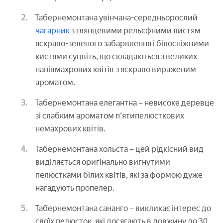
Табернемонтана увінчана-середньорослий
чагарник
з глянцевими рельєфними листям
яскраво-зеленого забарвлення і білосніжними
кистями суцвіть, що складаються з великих
напівмахрових квітів з яскраво вираженим
ароматом.
Табернемонтана елегантна – невисоке деревце
зі слабким ароматом п'ятипелюсткових
немахрових квітів.
Табернемонтана хольста – цей рідкісний вид
виділяється оригінально вигнутими
пелюстками білих квітів, які за формою дуже
нагадують пропелер.
Табернемонтана сананго – викликає інтерес до
своїх пелюсток, які досягають в довжину до 30