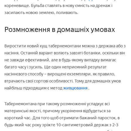
кореневище. Бульба ставлять в нову ємність на дренаж і
засипають новою землею, поливають.
Розмноження в домашніх умовах
Виростити новий кущ табернемонтани можна з держака або з
насіння. Останній варіант воліють завзяті ботаніки, оскільки він
не завжди ефективний, але в будь-якому випадку вимагає
багато часу і зусиль. Ще один неприємний результат
насіннєвого способу – вирощені екземпляри, як правило,
втрачають свої сортові особливості. Тому для домашніх умов
найбільш підходящим є метод
живцювання
.
Табернемонтана при такому розмноженні успадкує всі
материнські якості, причому укорінення відбудеться за
короткий час. Для того щоб отримати бажаний паросток, в
будь-який час року зріжте 10-сантиметровий держак з 2-3