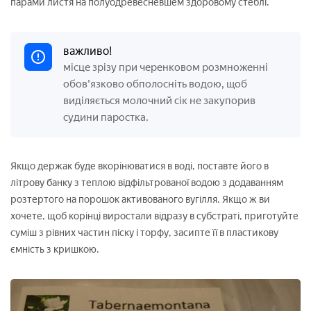
парами листя на полуодревесневшем здоровому стеблі.
важливо!
місце зрізу при черенковом розмноженні
обов'язково обполосніть водою, щоб
виділяється молочний сік не закупорив
судини паростка.
Якщо держак буде вкорінюватися в воді, поставте його в
літрову банку з теплою відфільтрованої водою з додаванням
розтертого на порошок активованого вугілля. Якщо ж ви
хочете, щоб корінці виростали відразу в субстраті, приготуйте
суміш з рівних частин піску і торфу, засипте її в пластикову
ємність з кришкою.