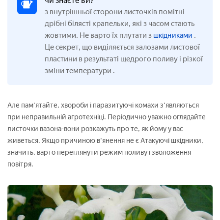
чи знаєте ви?
з внутрішньої сторони листочків помітні
дрібні білясті крапельки, які з часом стають
жовтими. Не варто їх плутати з
.
шкідниками
Це секрет, що виділяється залозами листової
пластини в результаті щедрого поливу і різкої
зміни температури
.
Але пам'ятайте, хвороби і паразитуючі комахи з'являються
при неправильній агротехніці. Періодично уважно оглядайте
листочки вазона-вони розкажуть про те, як йому у вас
живеться. Якщо причиною в'янення не є Атакуючі шкідники,
значить, варто переглянути режим поливу і зволоження
повітря.