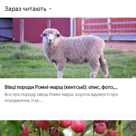
Зараз читають
Вівці породи Ромні-марш (кентські): опис, фото,
особливості, плюси і мінуси
Все про породу овець Ромні-марш: короткі відомості про
походження, її ха ...