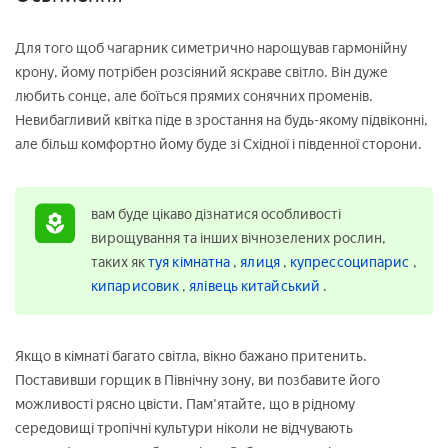
Для того щоб чагарник симетрично нарощував гармонійну
крону, йому потрібен розсіяний яскраве світло. Він дуже
любить сонце, але боїться прямих сонячних променів.
Невибагливий квітка піде в зростання на будь-якому підвіконні,
але більш комфортно йому буде зі Східної і південної сторони.
вам буде цікаво дізнатися особливості
вирощування та інших вічнозелених рослин,
таких як
туя кімнатна
,
ялиця
,
купрессоципарис
,
кипарисовик
,
ялівець китайський
.
Якщо в кімнаті багато світла, вікно бажано притенить.
Поставивши горщик в Північну зону, ви позбавите його
можливості рясно цвісти. Пам'ятайте, що в рідному
середовищі тропічні культури ніколи не відчувають