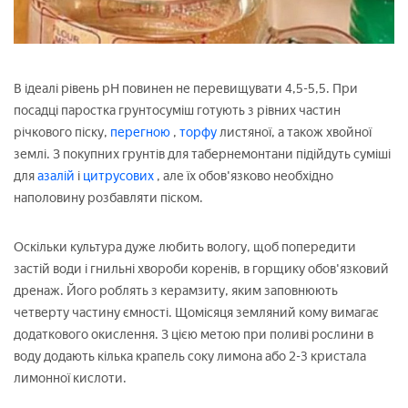
В ідеалі рівень pH повинен не перевищувати 4,5-5,5. При
посадці паростка грунтосуміш готують з рівних частин
річкового піску,
перегною
,
торфу
листяної, а також хвойної
землі. З покупних грунтів для табернемонтани підійдуть суміші
для
азалій
і
цитрусових
, але їх обов'язково необхідно
наполовину розбавляти піском.
Оскільки культура дуже любить вологу, щоб попередити
застій води і гнильні хвороби коренів, в горщику обов'язковий
дренаж. Його роблять з керамзиту, яким заповнюють
четверту частину ємності. Щомісяця земляний кому вимагає
додаткового окислення. З цією метою при поливі рослини в
воду додають кілька крапель соку лимона або 2-3 кристала
лимонної кислоти.