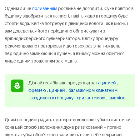
Одним лише
поливанням
рослина не догодити. Сухе повітря в
будинку відобразиться на листі, навіть якщо в горщику буде
стояти вода. Квітка потребує підвищеної вологи, як в кисні, і
вам доведеться його періодично обприскувати з
дрібнодисперсного пульверизатора. Влітку процедуру
рекомендовано повторювати до трьох разів на тиждень,
періодично замінюючи її душем, а взимку можна обійтися
лише одним зрошенням за сім днів.
Дізнайтеся більше про догляд за
гацанией
,
фрезією
,
цинией
,
бальзаміном кімнатним
,
гвоздикою в горщику
,
хризантемою
,
шавлією
.
Деякі господині радять протирати вологою губкою листочки,
хоча цей спосіб зволоження дуже ризикований – погано
віджата губка обов'язково залишить після себе некрасиві