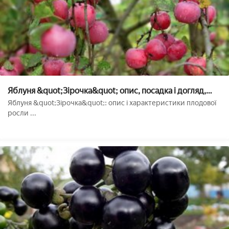
Яблуня &quot;Зірочка&quot; опис, посадка і догляд,
фото
Яблуня &quot;Зірочка&quot;: опис і характеристики плодової
росли ...