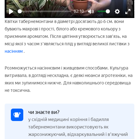
02:10
Play
Mute
Settings
Enter
Квітки табернемонтани в діаметрі досягають до 6 см. вони
fulls
бувають махрові і прості, білого або кремового кольору з
приємним ароматом. Після цвітіння утворюється зав'язь, на
місці якої з часом з'являється плід у вигляді великої листівки з
насінням
.
Розмножується насіннєвим і живцевим способами. Культура
витривала, в догляді нескладна, є деякі нюанси агротехніки, на
яких ми зупинимося нижче. Для навколишнього середовища
не токсична.
чи знаєте ви?
у східній медицині коріння і бадилля
табернемонтани використовують як
жарознижуючий, відхаркувальний і в'яжучий