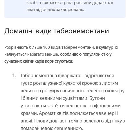
засіб, а також екстракт рослини додають в
ліки від очних захворювань.
Домашні види табернемонтани
Розрізняють більше 100 видів табернемонтани, в культурі їх
налічується набагато менше.
особливою популярністю у
сучасних квітникарів користуються:
Табернемонтана діваріката – відрізняється
густо розгалуженої кулястої кроною з листям
великого розміру насиченого зеленого кольору
і білими великими суцвіттями. Бутони
утворюються з п'яти пелюсток з гофрованими
краями. Аромат квітів посилюється ввечері і
вночі. Плоди довгасті темно-зеленого відтінку з
помаранчевою серцевиною.