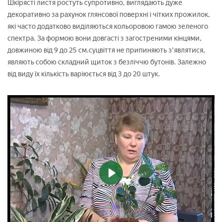
Шкірясті листя ростуть супротивно, виглядають дуже
декоративно за рахунок глянсової поверхні і чітких прожилок,
які часто додатково виділяються кольоровою гамою зеленого
спектра. За формою вони довгасті з загостреними кінцями,
довжиною від 9 до 25 см.суцвіття не припиняють з'являтися,
являють собою складний щиток з безліччю бутонів. Залежно
від виду їх кількість варіюється від 3 до 20 штук.
Play