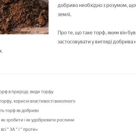
добриво необхідно з розумом, щоб
землі.
Про те, що таке торф, яким він був
застосовувати у вигляді добрива н
х.
орф в природі, види торфу
орфу, корисні властивості викопного
ть торф як добриво
 як зробити і як удобрювати рослини
сі " ЗА " і " проти»