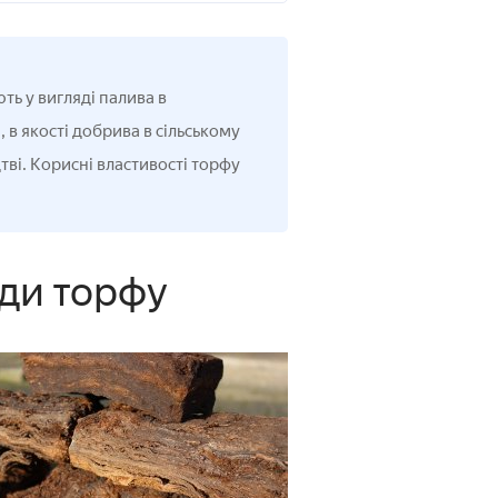
ь у вигляді палива в
 в якості добрива в сільському
тві. Корисні властивості торфу
иди торфу