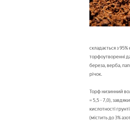
складається з 95% 
торфоутворенні да
береза, верба, пап
річок.
Торф низинний во
= 5,5 - 7,0), завд
кислотності грунті
(містить до 3% азо