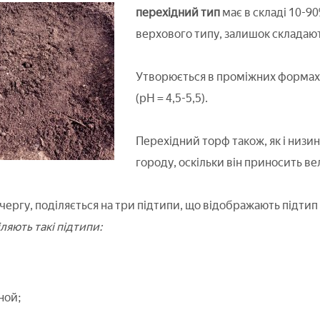
перехідний тип
має в складі 10-9
верхового типу, залишок складаю
Утворюється в проміжних формах 
(рН = 4,5-5,5).
Перехідний торф також, як і низи
городу, оскільки він приносить ве
чергу, поділяється на три підтипи, що відображають підтип 
ляють такі підтипи:
ной;