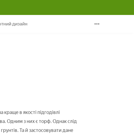
тний дизайн
 краще в якості підгодівлі
а. Одним з них є торф. Однак слід
х грунтів. Та й застосовувати дане