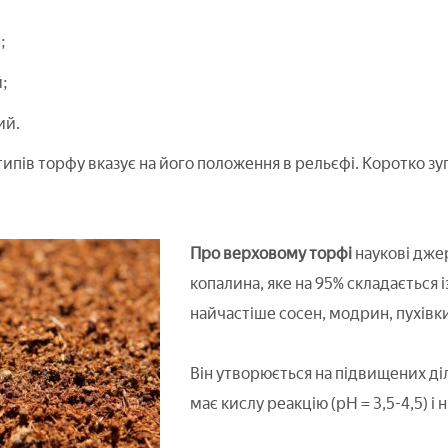
;
;
ий.
 типів торфу вказує на його положення в рельєфі. Коротко 
Про верховому торфі
наукові дже
копалина, яке на 95% складається 
найчастіше сосен, модрин, пухівки,
Він утворюється на підвищених діля
має кислу реакцію (рН = 3,5-4,5) і