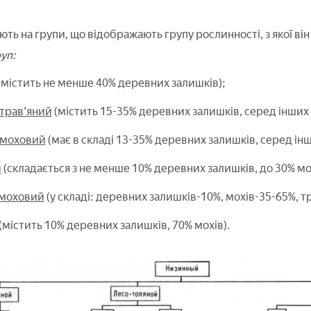
ть на групи, що відображають групу рослинності, з якої ві
уп:
(містить не менше 40% деревних залишків);
трав'яний
(містить 15-35% деревних залишків, серед інших 
-моховий
(має в складі 13-35% деревних залишків, серед ін
й
(складається з не менше 10% деревних залишків, до 30% мох
-моховий
(у складі: деревних залишків-10%, мохів-35-65%, т
(містить 10% деревних залишків, 70% мохів).