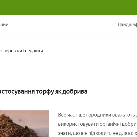
Використання торфу як добрива: переваги і недоліки
лини
Ландшаф
: переваги і недоліки
астосування торфу як добрива
Все частіше городники вважають за
використовувати органічні добрив
знати, що він підходить не для всі