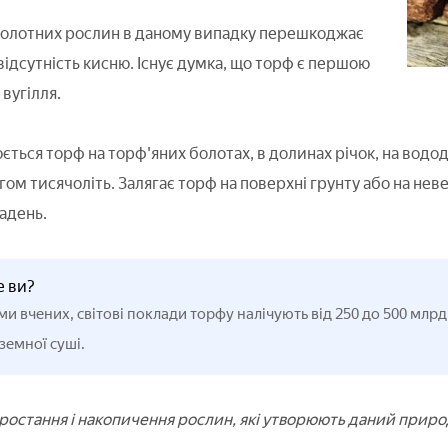
болотних рослин в даному випадку перешкоджає
 відсутність кисню. Існує думка, що торф є першою
вугілля.
ється торф на торф'яних болотах, в долинах річок, на водо
ом тисячоліть. Залягає торф на поверхні грунту або на неве
адень.
е ви?
ми вчених, світові поклади торфу налічують від 250 до 500 мл
земної суші.
зростання і накопичення рослин, які утворюють даний приро