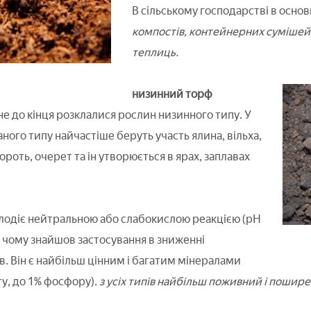
В сільському господарстві в осно
компостів, контейнерних сумішей, 
теплиць.
низинний торф
не до кінця розклалися рослин низинного типу. У
ного типу найчастіше беруть участь ялина, вільха,
ороть, очерет та ін утворюється в ярах, заплавах
лодіє нейтральною або слабокислою реакцією (рН
яки чому знайшов застосування в зниженні
в. Він є найбільш цінним і багатим мінералами
ту, до 1% фосфору).
з усіх типів найбільш поживний і пошире