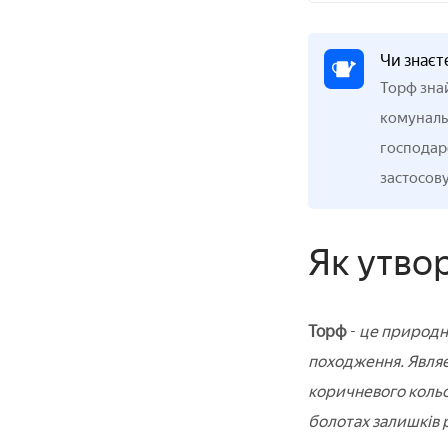
Чи знаєт
Торф знай
комунальн
господарс
застосову
Як утво
Торф
-
це природн
походження. Являє
коричневого кольор
болотах залишків 