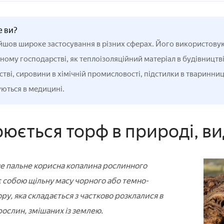
е ви?
шов широке застосування в різних сферах. Його використовуют
ому господарстві, як теплоізоляційний матеріал в будівництві,
тві, сировини в хімічній промисловості, підстилки в тваринниц
ються в медицині.
рюється торф в природі, в
е пальне корисна копалина рослинного
 собою щільну масу чорного або темно-
у, яка складається з частково розклалися в
рослин, змішаних із землею.