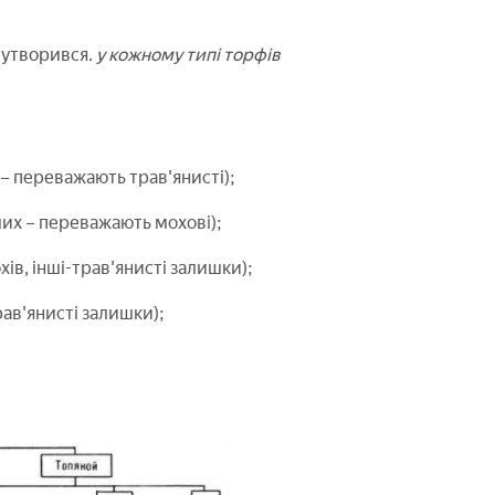
н утворився.
у кожному типі торфів
– переважають трав'янисті);
ших – переважають мохові);
ів, інші-трав'янисті залишки);
рав'янисті залишки);