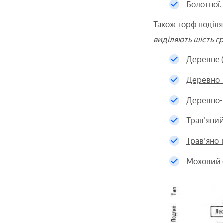
Болотної.
Також торф поділяю
виділяють шість гр
Деревне
Деревно-
Деревно
Трав'яни
Трав'яно
Моховий