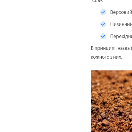
типи:
Верховий
Низинний
Перехідн
В принципі, назва
кожного з них.