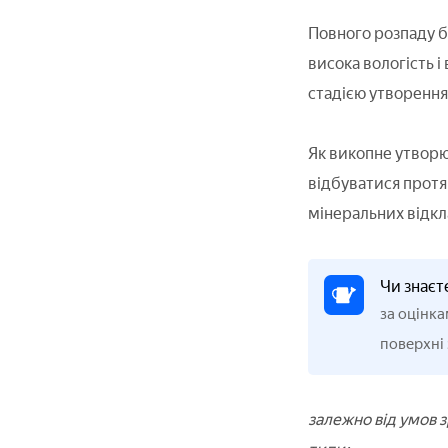
Повного розпаду 
висока вологість і
стадією утворення 
Як викопне утворю
відбуватися протяг
мінеральних відкл
Чи знаєт
за оцінка
поверхні 
залежно від умов 