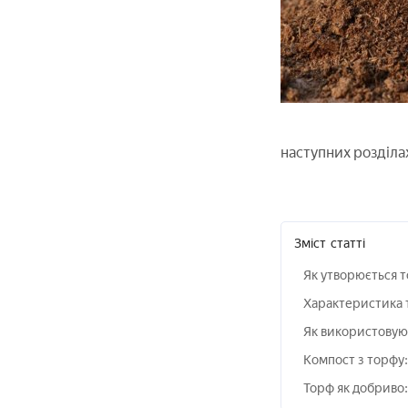
наступних розділа
Зміст
статті
Як утворюється т
Характеристика т
Як використовую
Компост з торфу:
Торф як добриво: в