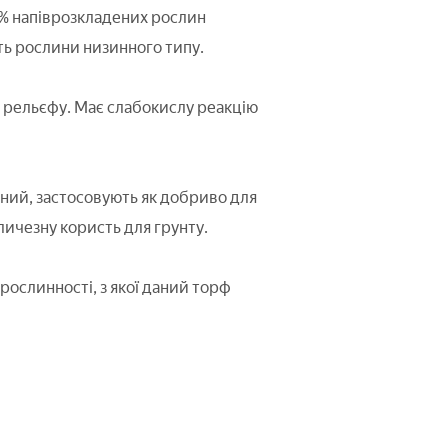
0% напіврозкладених рослин
ть рослини низинного типу.
рельєфу. Має слабокислу реакцію
нний, застосовують як добриво для
личезну користь для грунту.
рослинності, з якої даний торф