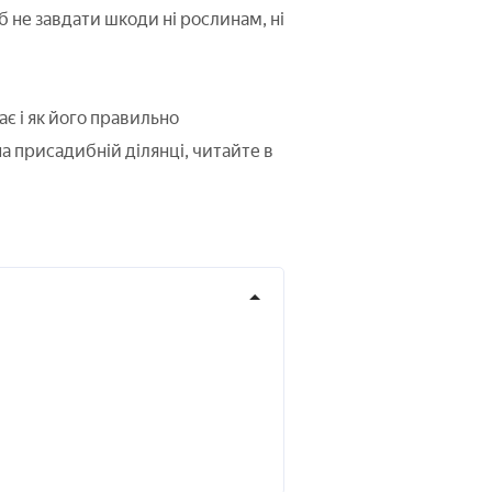
 не завдати шкоди ні рослинам, ні
ає і як його правильно
а присадибній ділянці, читайте в