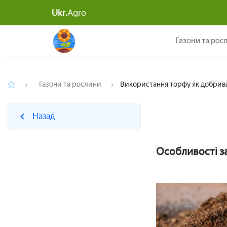
Ukr.
Agro
Назад
Газони та рос
Газони та рослини
Використання торфу як добрива
Назад
Особливості з