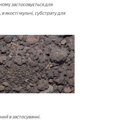
вному
застосовується для
в якості мульчі, субстрату для
ний в застосуванні.