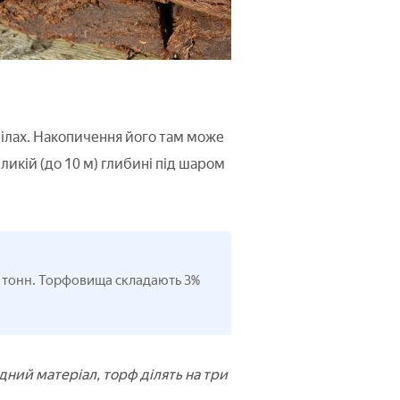
ділах. Накопичення його там може
ликій (до 10 м) глибині під шаром
рд тонн. Торфовища складають 3%
дний матеріал, торф ділять на три