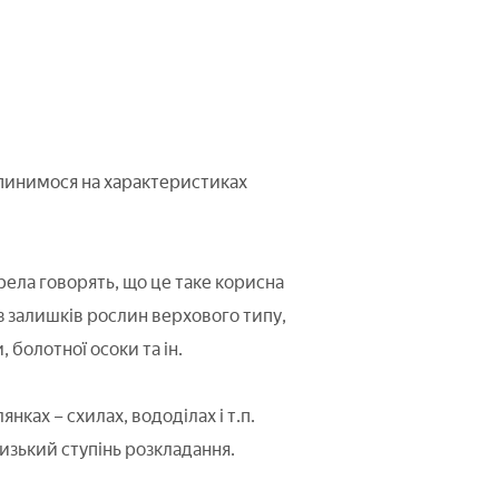
зупинимося на характеристиках
рела говорять, що це таке корисна
із залишків рослин верхового типу,
 болотної осоки та ін.
нках – схилах, вододілах і т.п.
 низький ступінь розкладання.