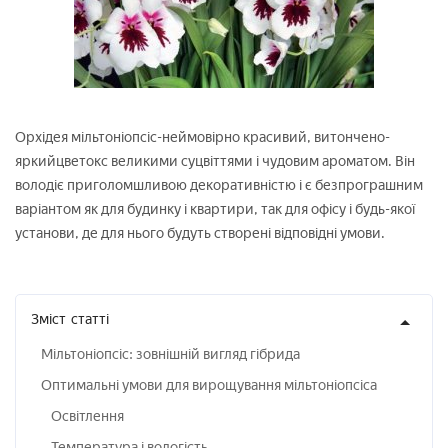
Орхідея мільтоніопсіс-неймовірно красивий, витончено-
яркийцветокс великими суцвіттями і чудовим ароматом. Він
володіє приголомшливою декоративністю і є безпрограшним
варіантом як для будинку і квартири, так для офісу і будь-якої
установи, де для нього будуть створені відповідні умови.
Зміст
статті
Мільтоніопсіс: зовнішній вигляд гібрида
Оптимальні умови для вирощування мільтоніопсіса
Освітлення
Температура і вологість