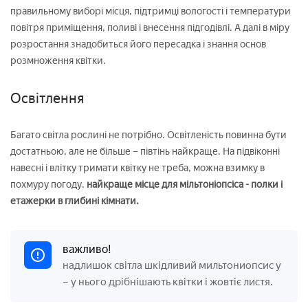
правильному виборі місця, підтримці вологості і температури
повітря приміщення, поливі і внесення підгодівлі. А далі в міру
розростання знадобиться його пересадка і знання основ
розмноження квітки.
Освітлення
Багато світла рослині не потрібно. Освітленість повинна бути
достатньою, але не більше – півтінь найкраще. На підвіконні
навесні і влітку тримати квітку не треба, можна взимку в
похмуру погоду.
найкраще місце для мільтоніопсіса - полки і
етажерки в глибині кімнати.
важливо!
надлишок світла шкідливий
мильтониопсис
у
– у нього дрібнішають квітки і жовтіє листя.