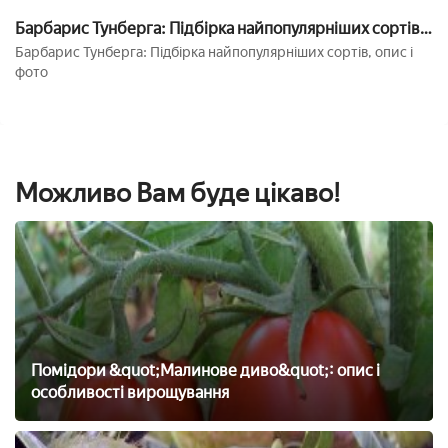
Барбарис Тунберга: Підбірка найпопулярніших сортів,
опис і фото
Барбарис Тунберга: Підбірка найпопулярніших сортів, опис і
фото
Можливо Вам буде цікаво!
Помідори &quot;Малинове диво&quot;: опис і
особливості вирощування