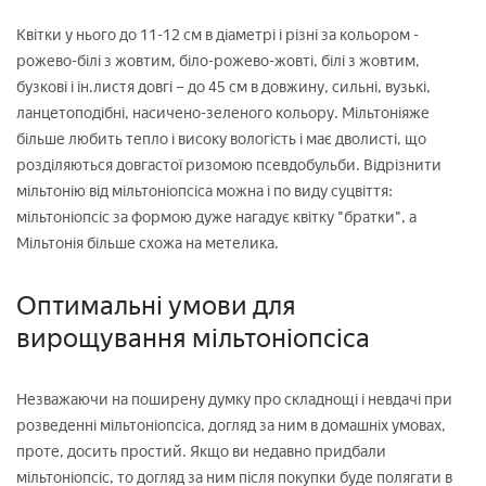
Квітки у нього до 11-12 см в діаметрі і різні за кольором -
рожево-білі з жовтим, біло-рожево-жовті, білі з жовтим,
бузкові і ін.листя довгі – до 45 см в довжину, сильні, вузькі,
ланцетоподібні, насичено-зеленого кольору. Мільтоніяже
більше любить тепло і високу вологість і має дволисті, що
розділяються довгастої ризомою псевдобульби. Відрізнити
мільтонію від мільтоніопсіса можна і по виду суцвіття:
мільтоніопсіс за формою дуже нагадує квітку "братки", а
Мільтонія більше схожа на метелика.
Оптимальні умови для
вирощування мільтоніопсіса
Незважаючи на поширену думку про складнощі і невдачі при
розведенні мільтоніопсіса, догляд за ним в домашніх умовах,
проте, досить простий. Якщо ви недавно придбали
мільтоніопсіс, то догляд за ним після покупки буде полягати в