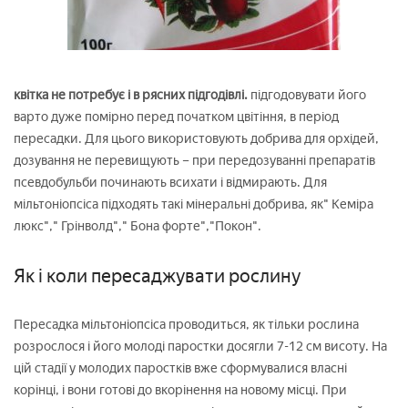
квітка не потребує і в рясних підгодівлі.
підгодовувати його
варто дуже помірно перед початком цвітіння, в період
пересадки. Для цього використовують добрива для орхідей,
дозування не перевищують – при передозуванні препаратів
псевдобульби починають всихати і відмирають. Для
мільтоніопсіса підходять такі мінеральні добрива, як" Кеміра
люкс"," Грінволд"," Бона форте","Покон".
Як і коли пересаджувати рослину
Пересадка мільтоніопсіса проводиться, як тільки рослина
розрослося і його молоді паростки досягли 7-12 см висоту. На
цій стадії у молодих паростків вже сформувалися власні
корінці, і вони готові до вкорінення на новому місці. При