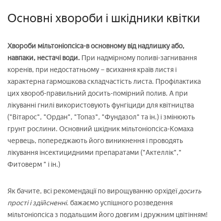
Основні хвороби і шкідники квітки
Хвороби мільтоніопсіса-в основному від надлишку або,
навпаки, нестачі води.
При надмірному поливі-загнивання
коренів, при недостатньому – всихання країв листя і
характерна гармошкова складчастість листа. Профілактика
цих хвороб-правильний досить-помірний полив. А при
лікуванні гнилі використовують фунгіциди для квітництва
("Вітарос", "Ордан", "Топаз", "Фундазол" та ін.) і змінюють
грунт рослини. Основний шкідник мільтоніопсіса-Комаха
червець, попереджають його виникнення і проводять
лікування інсектицидними препаратами ("Актеллік","
Фитоверм " і ін.)
Як бачите, всі рекомендації по вирощуванню орхідеї
досить
прості і здійсненні.
бажаємо успішного розведення
мільтоніопсіса з подальшим його довгим і дружним цвітінням!