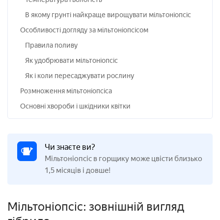
В якому грунті найкраще вирощувати мільтоніопсіс
Особливості догляду за мільтоніопсісом
Правила поливу
Як удобрювати мільтоніопсіс
Як і коли пересаджувати рослину
Розмноження мільтоніопсіса
Основні хвороби і шкідники квітки
Чи знаєте ви?
Мільтоніопсіс в горщику може цвісти близько
1,5 місяців і довше!
Мільтоніопсіс: зовнішній вигляд