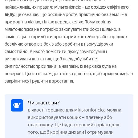
найважливіших правил:
мільтоніопсіс – це орхідея епіфітного
виду.
це означає, що рослина росте практично без землі – в
природі на ліанах, гілках дерев, скелях. Тому коріння
мільтоніопсіса не потрібно закопувати глибоко і щільно, а
замість цього придбати просторий контейнер або горщик з
безліччю отворів з боків або зробити в ньому дірочки
самостійно. У нього помістити пухку грунтосуміш і
висаджувати квітка так, щоб псевдобульби не
биліполностьюпрісипани, а навпаки, їх верхівка була на
поверхні. Цього цілком достатньо для того, щоб орхідея змогла
закріпитися і рушити в зростання.
Чи знаєте ви?
в якості горщика для мільтоніопсіса можна
використовувати кошик – плетену або
пластикову. Це буде хороший варіант для
того, щоб коріння дихали і отримували