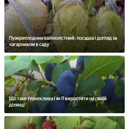
Пузиреплодник калінолістний: посадка і догляд за
чагарником в саду
Що таке тернослива і як її виростити на своїй
ділянці