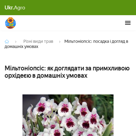
Ukr.
Agro
Мільтоніопсіс: посадка і догляд в домашніх умовах
Різні види трав
Мільтоніопсіс: посадка і догляд в
домашніх умовах
Мільтоніопсіс: як доглядати за примхливою
орхідеєю в домашніх умовах