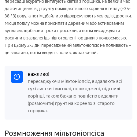
пересадці акуратно витягують квітка з горщика, на деякий час
для очищення від грунту поміщають його коріння в теплу (+35-
38 °З) воду, а потім дбайливо відокремлюють молоді відростки.
Місця поділу можна присипати деревним або активованим
вугіллям, щоб вони трохи просохли, а потім висаджувати
рослини в заздалегідь підготовлені горщики з почвосмесью.
При цьому 2-3 дні пересаджений мільтоніопсіс не поливають –
це важливо, потім вводять полив, як зазвичай.
важливо!
пересаджуючи мільтоніопсіс, видаляють всі
сухі листки і висохлі, пошкоджені, підгнилі
корінці, також бажано повністю видалити
(розмочити) грунт на коренях зі старого
горщика.
Розмноження мільтоніопсіса