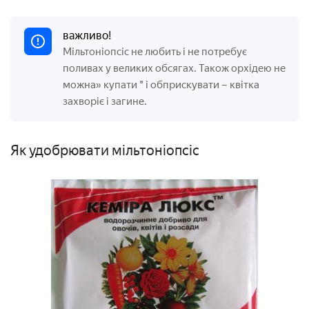
важливо!
Мільтоніопсіс не любить і не потребує
поливах у великих обсягах. Також орхідею не
можна» купати " і обприскувати – квітка
захворіє і загине.
Як удобрювати мільтоніопсіс