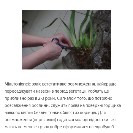
Мільтоніопсіс воліє вегетативне розмноження.
найкраще
пересаджувати навесні-в період вегетації. Роблять це
приблизно раз в 2-3 роки. Сигналом того, що потрібно
розсадження рослини, служить поява на поверхні горщика
навколо квітки безлічі тонких білястих корінців. Для
розмноження (пересадки) годяться молоді відростки, які
мають не менше трьох добре оформилися псевдобульб.