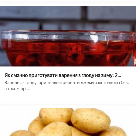
Як смачно приготувати варення з глоду на зиму: 2
простих оригінальних рецепта (з кісточками і без)
Варення з глоду: оригінальні рецепти джему з кісточкою і без,
а також пр ...