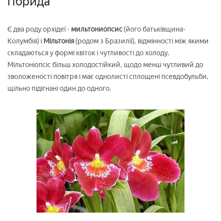
гібрида
Є два роду орхідеї -
мильтониопсис
(його батьківщина-
Колумбія) і
Мільтонія
(родом з Бразилії), відмінності між якими
складаються у формі квіток і чутливості до холоду.
Мільтоніопсіс більш холодостійкий, щодо менш чутливий до
зволоженості повітря і має однолисті сплощені псевдобульби,
щільно підігнані один до одного.