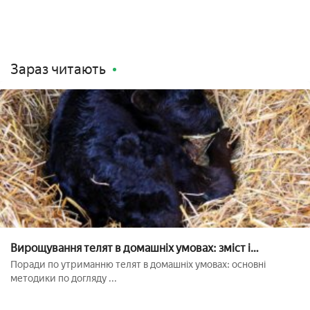
Зараз читають
Вирощування телят в домашніх умовах: зміст і
годування
Поради по утриманню телят в домашніх умовах: основні
методики по догляду ...