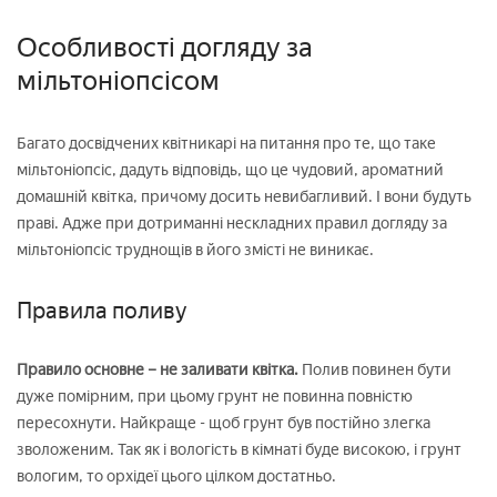
Особливості догляду за
мільтоніопсісом
Багато досвідчених квітникарі на питання про те, що таке
мільтоніопсіс, дадуть відповідь, що це чудовий, ароматний
домашній квітка, причому досить невибагливий. І вони будуть
праві. Адже при дотриманні нескладних правил догляду за
мільтоніопсіс труднощів в його змісті не виникає.
Правила поливу
Правило основне – не заливати квітка.
Полив повинен бути
дуже помірним, при цьому грунт не повинна повністю
пересохнути. Найкраще - щоб грунт був постійно злегка
зволоженим. Так як і вологість в кімнаті буде високою, і грунт
вологим, то орхідеї цього цілком достатньо.