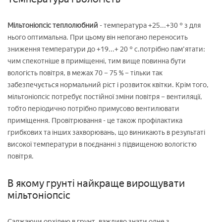
Мільтоніопсіс теплолюбний
- температура +25...+30 ° з для
нього оптимальна. При цьому він непогано переносить
зниження температури до +19...+ 20 ° с.потрібно пам'ятати:
чим спекотніше в приміщенні, тим вище повинна бути
вологість повітря, в межах 70 – 75 % – тільки так
забезпечується нормальний ріст і розвиток квітки. Крім того,
мільтоніопсіс потребує постійної зміни повітря – вентиляції,
тобто періодично потрібно примусово вентилювати
приміщення. Провітрювання - це також профілактика
грибкових та інших захворювань, що виникають в результаті
високої температури в поєднанні з підвищеною вологістю
повітря.
В якому грунті найкраще вирощувати
мільтоніопсіс
Саджаючи орхідею в грунт, важливо знати одне з