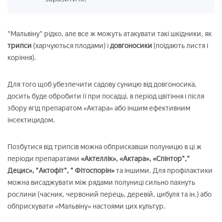
"Мальвіну" рідко, але все ж можуть атакувати такі шкідники, як
трипси
(харчуються плодами) і
довгоносики
(поїдають листя і
коріння).
Для того щоб убезпечити садову суницю від довгоносика,
досить буде обробити її при посадці, в період цвітіння і після
збору ягід препаратом «Актара» або іншим ефективним
інсектицидом.
Позбутися від трипсів можна обприскавши полуницю в ці ж
періоди препаратами
«Актеллік», «Актара», «Спінтор","
Децис», "Актофіт", " Фітоспорін»
та іншими. Для профілактики
можна висаджувати між рядами полуниці сильно пахнуть
рослини (часник, червоний перець, деревій, цибуля та ін.) або
обприскувати «Мальвіну» настоями цих культур.