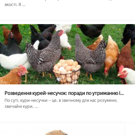
якості. Я ...
Розведення курей-несучок: поради по утриманню і
годівлі
По суті, кури-несучки – це, в звичному для нас розумінні,
звичайні кури, ...