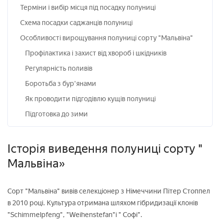
Терміни і вибір місця під посадку полуниці
Схема посадки саджанців полуниці
Особливості вирощування полуниці сорту "Мальвіна"
Профілактика і захист від хвороб і шкідників
Регулярність поливів
Боротьба з бур'янами
Як проводити підгодівлю кущів полуниці
Підготовка до зими
Історія виведення полуниці сорту "
Мальвіна»
Сорт "Мальвіна" вивів селекціонер з Німеччини Пітер Стоппел
в 2010 році. Культура отримана шляхом гібридизації клонів
"Schimmelpfeng", "Weihenstefan"і " Софі".