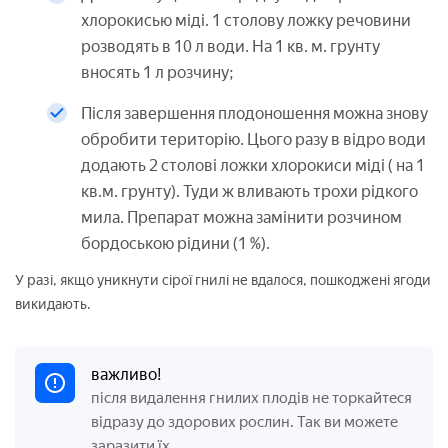
хлорокисью міді. 1 столову ложку речовини
розводять в 10 л води. На 1 кв. м. грунту
вносять 1 л розчину;
Після завершення плодоношення можна знову
обробити територію. Цього разу в відро води
додають 2 столові ложки хлорокиси міді ( на 1
кв.м. грунту). Туди ж вливають трохи рідкого
мила. Препарат можна замінити розчином
бордоською рідини (1 %).
У разі, якщо уникнути сірої гнилі не вдалося, пошкоджені ягоди
викидають.
важливо!
після видалення гнилих плодів не торкайтеся
відразу до здорових рослин. Так ви можете
заразити їх.