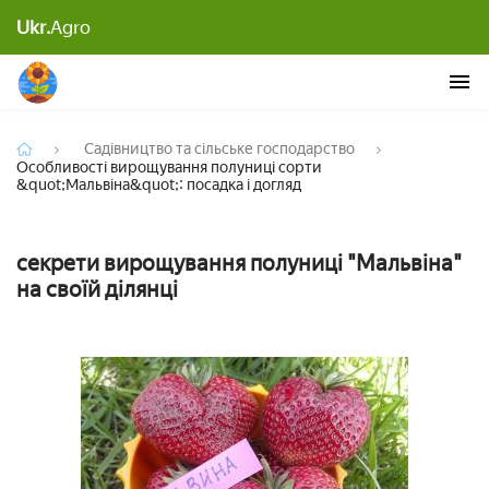
Особливості вирощування полуниці сорти
Ukr.
Agro
&quot;Мальвіна&quot;: посадка і догляд
Садівництво та сільське господарство
Особливості вирощування полуниці сорти
&quot;Мальвіна&quot;: посадка і догляд
секрети вирощування полуниці "Мальвіна"
на своїй ділянці