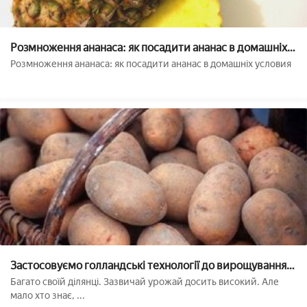
Розмноження ананаса: як посадити ананас в домашніх
умови
Розмноження ананаса: як посадити ананас в домашніх условия
Застосовуємо голландські технології до вирощування
картоплі: суть методу і його переваги
Багато своїй ділянці. Зазвичай урожай досить високий. Але
мало хто знає, ...