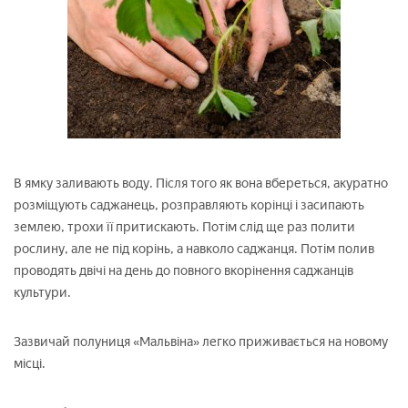
В ямку заливають воду. Після того як вона вбереться, акуратно
розміщують саджанець, розправляють корінці і засипають
землею, трохи її притискають. Потім слід ще раз полити
рослину, але не під корінь, а навколо саджанця. Потім полив
проводять двічі на день до повного вкорінення саджанців
культури.
Зазвичай полуниця «Мальвіна» легко приживається на новому
місці.