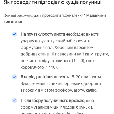
Як проводити підгодівлю кущів полуниці
Фахівці рекомендують
проводити
підживлення " Мальвіни» в
три етапи:
На початку росту листя
необхідно внести
ударну дозу азоту, який забезпечить
формування ягід. Хорошим варіантом
добрива стане 10 г сечовини на 1 кв.м. грунту,
розчин посліду пташиного (1 : 50), гною
коров'ячого (1 : 10).
В період цвітіння
вносять 15-20 г на 1 кв. м
Землі комплексних мінеральних добрив з
високим вмістом фосфору, азоту, калію;
Після збору полуничного врожаю,
щоб
сформувалися міцні плодові бруньки,
проводять третю підгодівлю без