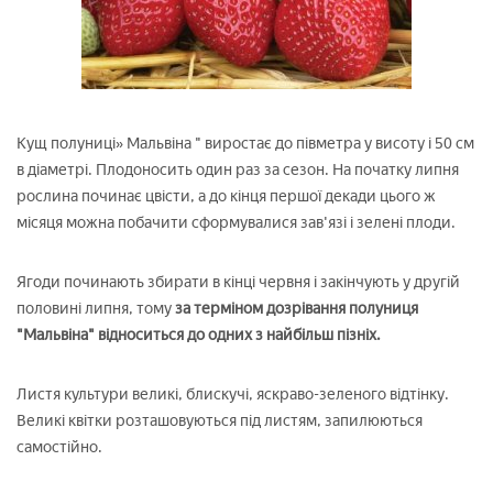
Кущ полуниці» Мальвіна " виростає до півметра у висоту і 50 см
в діаметрі. Плодоносить один раз за сезон. На початку липня
рослина починає цвісти, а до кінця першої декади цього ж
місяця можна побачити сформувалися зав'язі і зелені плоди.
Ягоди починають збирати в кінці червня і закінчують у другій
половині липня, тому
за терміном дозрівання полуниця
"Мальвіна" відноситься до одних з найбільш пізніх.
Листя культури великі, блискучі, яскраво-зеленого відтінку.
Великі квітки розташовуються під листям, запилюються
самостійно.