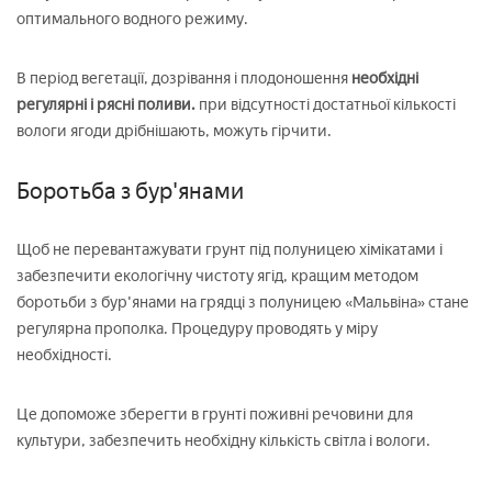
оптимального водного режиму.
В період вегетації, дозрівання і плодоношення
необхідні
регулярні і рясні поливи.
при відсутності достатньої кількості
вологи ягоди дрібнішають, можуть гірчити.
Боротьба з бур'янами
Щоб не перевантажувати грунт під полуницею хімікатами і
забезпечити екологічну чистоту ягід, кращим методом
боротьби з бур'янами на грядці з полуницею «Мальвіна» стане
регулярна прополка. Процедуру проводять у міру
необхідності.
Це допоможе зберегти в грунті поживні речовини для
культури, забезпечить необхідну кількість світла і вологи.