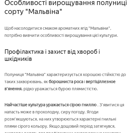
Особливості вирощування полуниці
сорту "Мальвіна"
Щоб насолодитися смаком ароматних ягід "Мальвіни",
потрібно вивчити особливості вирощування цієї культури.
Профілактика і захист від хвороб і
шкідників
Полуниця "Мальвіна" характеризується хорошою стійкістю до
таких захворювань, як
борошниста роса
і
вертіціллезное
в'янення.
рідко уражається бурою плямистістю.
Найчастіше культура уражається сірою гниллю
. З'явитися ця
напасть може в прохолодну, сиру погоду. Ягоди
розм'якшуються, на них утворюються характерні гнильні
плями сірого кольору. Якщо дощовий період затягнувся,