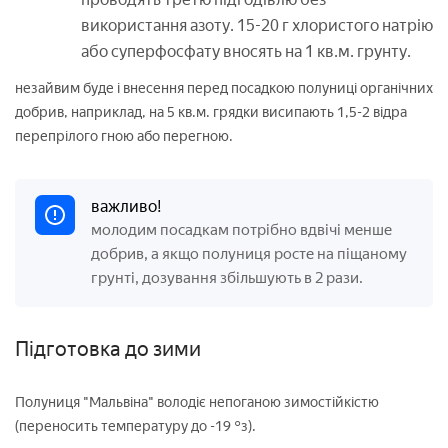
використання азоту. 15-20 г хлористого натрію
або суперфосфату вносять на 1 кв.м. грунту.
незайвим буде і внесення перед посадкою полуниці органічних
добрив, наприклад, на 5 кв.м. грядки висипають 1,5-2 відра
перепрілого гною або перегною.
важливо!
молодим посадкам потрібно вдвічі менше
добрив, а якщо полуниця росте на піщаному
грунті, дозування збільшують в 2 рази.
Підготовка до зими
Полуниця "Мальвіна" володіє непоганою зимостійкістю
(переносить температуру до -19 °з).