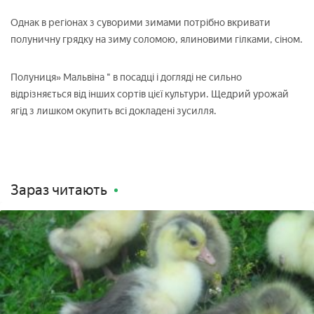
Однак в регіонах з суворими зимами потрібно вкривати
полуничну грядку на зиму соломою, ялиновими гілками, сіном.
Полуниця» Мальвіна " в посадці і догляді не сильно
відрізняється від інших сортів цієї культури. Щедрий урожай
ягід з лишком окупить всі докладені зусилля.
Зараз читають