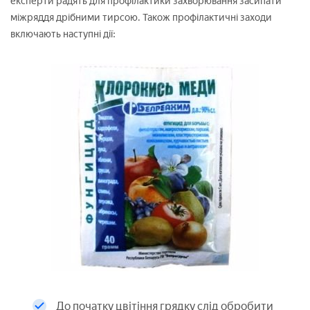
експерти радять для профілактики захворювання засипати
міжряддя дрібними тирсою. Також профілактичні заходи
включають наступні дії:
До початку цвітіння грядку слід обробити