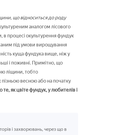
ини, що відноситься до роду
окультуреним аналогом лісового
, в процесі окультурення фундук
ованим під умови вирощування
йність куща фундука вище, ніж у
льші і поживні. Примітно, що
нню ліщини, тобто
 пізньою весною або на початку
 те, як цвіте фундук, у любителів і
орів і захворювань, через що в