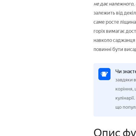
не дає належного, 
залежить від декі
саме росте ліщина
горіх вимагає дост
навколо саджанця (
повинні бути виса
Чи знаєт
завдяки в
коріння, 
кулінарії
що популя
Опис фу