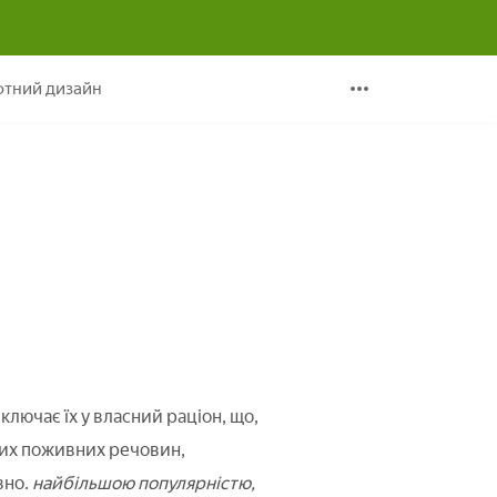
тний дизайн
ключає їх у власний раціон, що,
ких поживних речовин,
вно.
найбільшою популярністю,