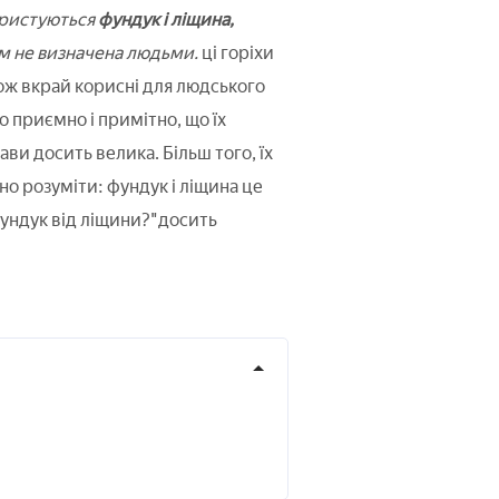
ористуються
фундук і ліщина,
ом не визначена людьми.
ці горіхи
акож вкрай корисні для людського
о приємно і примітно, що їх
ави досить велика. Більш того, їх
но розуміти: фундук і ліщина це
фундук від ліщини?"досить