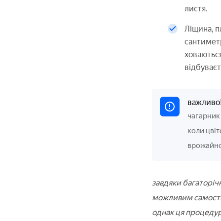
листя.
Ліщина, п
сантиметр
ховаються
відбуваєт
важливо
чагарник 
коли цвіт
врожайнос
завдяки багаторічн
можливим самостій
однак ця процедур