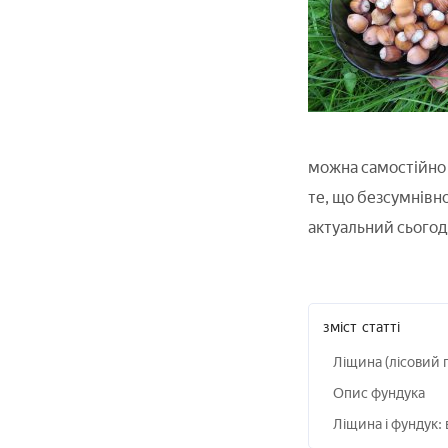
можна самостійно в
те, що безсумнівн
актуальний сьогод
зміст
статті
Ліщина (лісовий 
Опис фундука
Ліщина і фундук: 