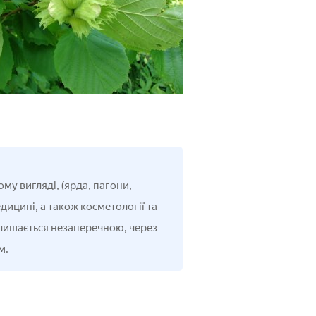
му вигляді, (ярда, пагони,
едицині, а також косметології та
алишається незаперечною, через
м.