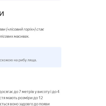
ни
ви («лісовий горіх») стає
лісових масивах.
 схожою на рибу ляща.
сягає до 7 метрів у висоту і до 4
истя мають розміри до 12
ється воно задовго до появи