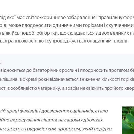
лід якої має світло-коричневе забарвлення і правильну форм
ів, може плодоносити одиничними горіхами і скупченими 
 в якійсь подобі обгортки, що складається з двох великих 
ься ранньою осінню і супроводжується опаданням плодів.
!
відноситься до багаторічних рослин і плодоносить протягом баг
е ліщина, в окремі роки відзначається зниження кількості горіхі
ті є особливістю чагарнику, а зовсім не свідчить про його хво
ій праці фахівців і досвідчених садівників, стало
не вирощування ліщини на садових ділянках,
а є досить трудомістким процесом, який нерідко