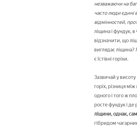
незважаючи на баг
часто люди єдині в
відмінностей, проте
ліщина і фундук, в
відзначити, що ліщ
виглядає ліщина? 
є їстівні горіхи.
Зазвичай у висоту 
горіх, різниця між
одного і того ж пл
росте фундук і де 
ліщини, однак, са
гібридом чагарнику