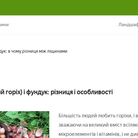
Ліщина і фундук: в чому різниця між ліщинами
лини
Ландшаф
дук: в чому різниця між ліщинами
й горіх) і фундук: різниця і особливості
Більшість людей любить горіхи, і в
зважаючи на великий вміст всіля
мікроелементів і вітамінів, і не ди