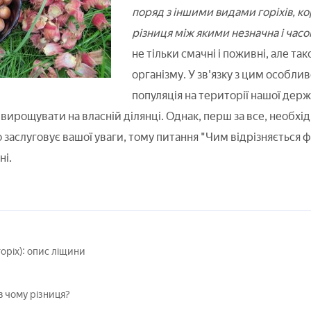
поряд з іншими видами горіхів, к
різниця між якими незначна і час
не тільки смачні і поживні, але т
організму. У зв'язку з цим особлив
популяція на території нашої держ
ирощувати на власній ділянці. Однак, перш за все, необхід
о заслуговує вашої уваги, тому питання "Чим відрізняється 
ні.
горіх): опис ліщини
в чому різниця?