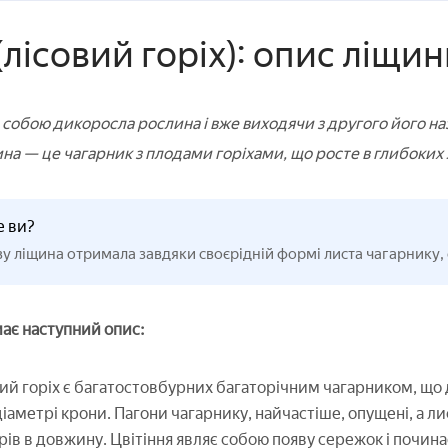
лісовий горіх): опис ліщи
 собою дикоросла рослина і вже виходячи з другого його наз
ина — це чагарник з плодами горіхами, що росте в глибоких 
е ви?
у ліщина отримала завдяки своєрідній формі листа чагарнику,
ає наступний опис:
ий горіх є багатостовбурних багаторічним чагарником, що до
діаметрі крони. Пагони чагарнику, найчастіше, опущені, а л
ів в довжину. Цвітіння являє собою появу сережок і почина