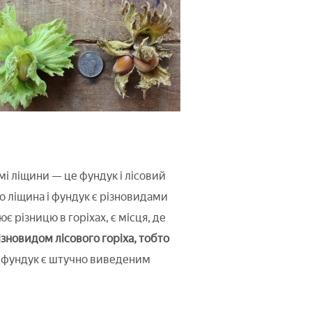
мі ліщини — це фундук і лісовий
що ліщина і фундук є різновидами
є різницю в горіхах, є місця, де
ізновидом лісового горіха, тобто
ю фундук є штучно виведеним