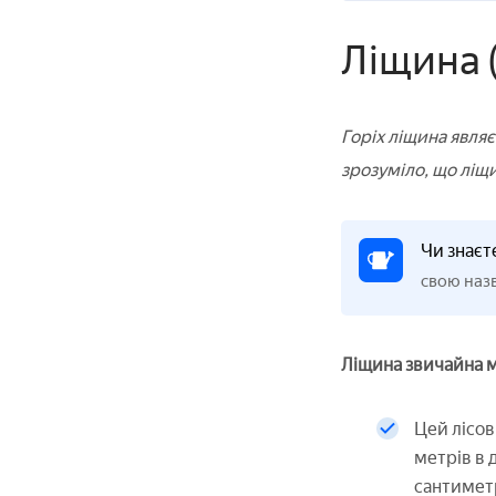
Ліщина (
Горіх ліщина являє
зрозуміло, що ліщ
Чи знаєт
свою назв
Ліщина звичайна м
Цей лісов
метрів в 
сантиметр