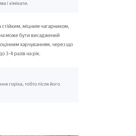
а і хімікати.
ьш стійким, міцним чагарником,
ина може бути висаджений
ноцінним харчуванням, через що
3-4 разів на рік.
ня горіха, тобто після його