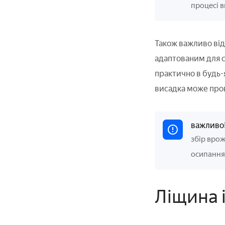
процесі в
Також важливо відз
адаптованим для 
практично в будь-
висадка може пров
важливо
збір врож
осипання.
Ліщина і