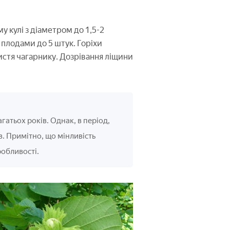
у кулі з діаметром до 1,5-2
плодами до 5 штук. Горіхи
листя чагарнику. Дозрівання ліщини
атьох років. Однак, в період,
в. Примітно, що мінливість
робливості.