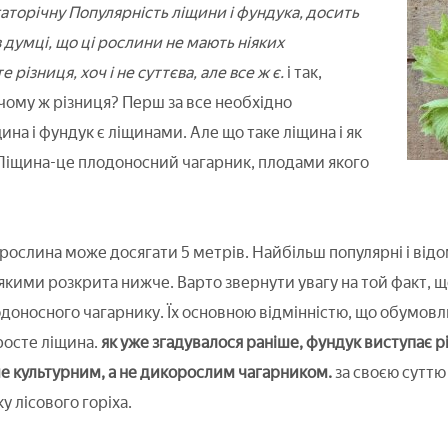
аторічну Популярність ліщини і фундука, досить
 думці, що ці рослини не мають ніяких
 різниця, хоч і не суттєва, але все ж є.
і так,
 чому ж різниця? Перш за все необхідно
ина і фундук є ліщинами. Але що таке ліщина і як
Ліщина-це плодоносний чагарник, плодами якого
рослина може досягати 5 метрів. Найбільш популярні і відо
 якими розкрита нижче. Варто звернути увагу на той факт, 
одоносного чагарнику. Їх основною відмінністю, що обумовлю
росте ліщина.
як уже згадувалося раніше, фундук виступає р
ме культурним, а не дикорослим чагарником.
за своєю сутт
 лісового горіха.