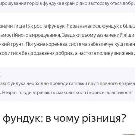
ирощування горіхів фундука вкрай рідко застосовуються добрив
начити де і як росте фундук. Як зазначалося, фундук є біл
самостійного вирощування. Завдяки цьому зазначений ліщ
який грунт. Потужна коренева система забезпечує кущ пов
одитися без додавання добрив, а частота поливу знижена до 
!
аю фундука необхідно проводити тільки після повного дозріван
 Незрілі плоди втрачають смакові якості і корисні властивості.
 фундук: в чому різниця?