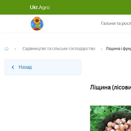
Ukr.
Agro
Назад
Газони та рос
Садівництво та сільське господарство
Ліщина і фун
Назад
Ліщина (лісови