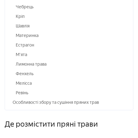
Чебрець
Кріп
Шавлія
Материнка
Естрагон
М'ята
Лимонна трава
Фенхель
Мелісса
Ревінь
Особливості збору та сушіння пряних трав
Де розмістити пряні трави