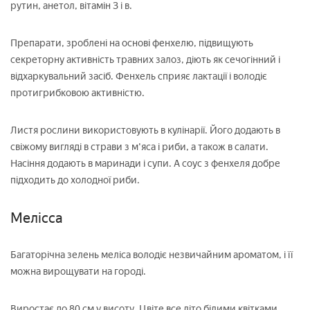
рутин, анетол, вітамін З і в.
Препарати, зроблені на основі фенхелю, підвищують
секреторну активність травних залоз, діють як сечогінний і
відхаркувальний засіб. Фенхель сприяє лактації і володіє
протигрибковою активністю.
Листя рослини використовують в кулінарії. Його додають в
свіжому вигляді в страви з м'яса і риби, а також в салати.
Насіння додають в маринади і супи. А соус з фенхеля добре
підходить до холодної риби.
Мелісса
Багаторічна зелень меліса володіє незвичайним ароматом, і її
можна вирощувати на городі.
Виростає до 80 см у висоту. Цвіте все літо білими квітками.