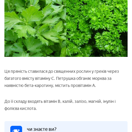
Ця пряність ставилася до священних рослин у греків через
багатого вмісту вітаміну С. Петрушка обганяє морква за
наявністю бета-каротину, містить провітамін А.
До її складу входять вітамін В, калій, залізо, магній, інулін і
фолієва кислота.
чи знаєте ви?