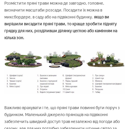
Розмістити пряні трави можна де завгодно, головне,
визначити масштаби розсади. Посадити їх можна в
миксбордере, в саду або на підвіконні будинку.
якщо ви
вирішили висадити пряні трави, то краще зробити підняту
грядку для них, розділивши ділянку цеглою або камінням на
кілька зон.
Важливо врахувати і те, що пряні трави повинні бути поруч з
будинком. Маленький джерело прянощів на підвіконні
забезпечить швидкий доступ трав незалежно від погоди або
сезону, але для них потрібно забезпечити штучне світло за