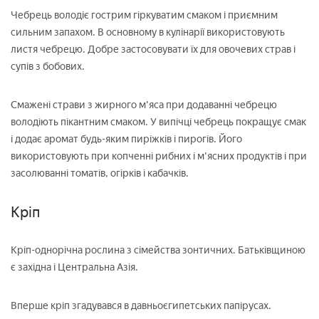
Чебрець володіє гострим гіркуватим смаком і приємним
сильним запахом. В основному в кулінарії використовують
листя чебрецю. Добре застосовувати їх для овочевих страв і
супів з бобових.
Смажені страви з жирного м'яса при додаванні чебрецю
володіють пікантним смаком. У випічці чебрець покращує смак
і додає аромат будь-яким пиріжків і пирогів. Його
використовують при копченні рибних і м'ясних продуктів і при
засолюванні томатів, огірків і кабачків.
Кріп
Кріп-однорічна рослина з сімейства зонтичних. Батьківщиною
є західна і Центральна Азія.
Вперше кріп згадувався в давньоєгипетських папірусах.