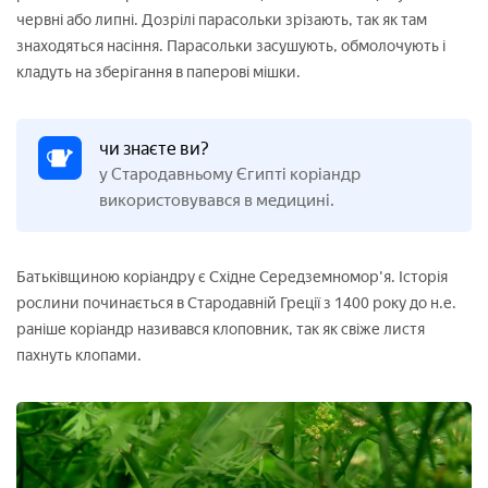
червні або липні. Дозрілі парасольки зрізають, так як там
знаходяться насіння. Парасольки засушують, обмолочують і
кладуть на зберігання в паперові мішки.
чи знаєте ви?
у Стародавньому Єгипті коріандр
використовувався в медицині.
Батьківщиною коріандру є Східне Середземномор'я. Історія
рослини починається в Стародавній Греції з 1400 року до н.е.
раніше коріандр називався клоповник, так як свіже листя
пахнуть клопами.