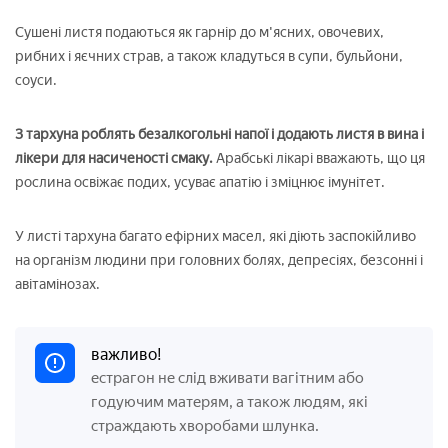
Сушені листя подаються як гарнір до м'ясних, овочевих,
рибних і яєчних страв, а також кладуться в супи, бульйони,
соуси.
З тархуна роблять безалкогольні напої і додають листя в вина і
лікери для насиченості смаку.
Арабські лікарі вважають, що ця
рослина освіжає подих, усуває апатію і зміцнює імунітет.
У листі тархуна багато ефірних масел, які діють заспокійливо
на організм людини при головних болях, депресіях, безсонні і
авітамінозах.
важливо!
естрагон не слід вживати вагітним або
годуючим матерям, а також людям, які
страждають хворобами шлунка.