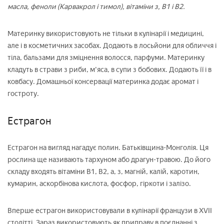
масла, феноли (Карвакрол і тимол), вітаміни з, В1 і В2.
Материнку використовують не тільки в кулінарії і медицині,
але і в косметичних засобах. Додають в лосьйони для обличчя і
тіла, бальзами для зміцнення волосся, парфуми. Материнку
кладуть в страви з риби, м'яса, в супи з бобових. Додають її і в
ковбасу. Домашньої консервації материнка додає аромат і
гостроту.
Естрагон
Естрагон на вигляд нагадує полин. Батьківщина-Монголія. Ця
рослина ще називають тархуном або драгун-травою. До його
складу входять вітаміни В1, В2, а, з, магній, калій, каротин,
кумарин, аскорбінова кислота, фосфор, гіркоти і залізо.
Вперше естрагон використовували в кулінарії французи в XVII
столітті. Зараз використовують як приправу в поєднанні з