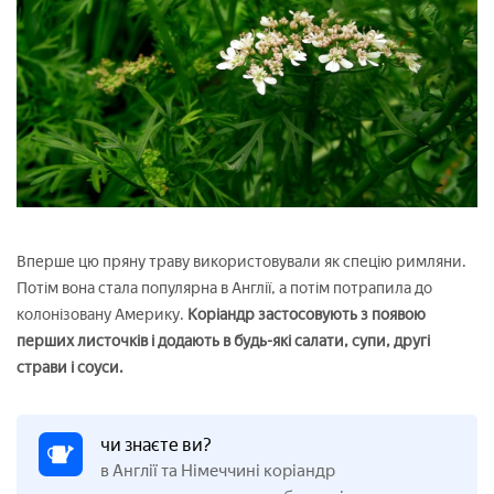
Вперше цю пряну траву використовували як спецію римляни.
Потім вона стала популярна в Англії, а потім потрапила до
колонізовану Америку.
Коріандр застосовують з появою
перших листочків і додають в будь-які салати, супи, другі
страви і соуси.
чи знаєте ви?
в Англії та Німеччині коріандр