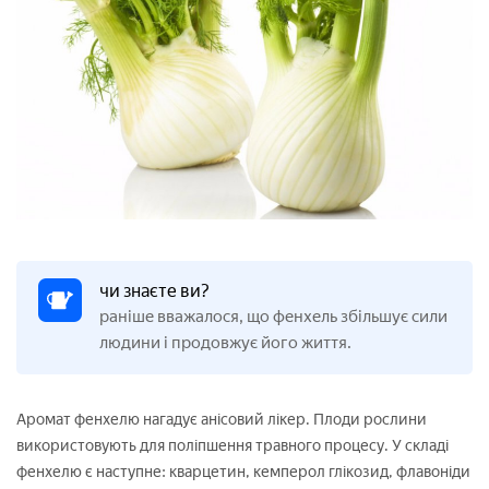
чи знаєте ви?
раніше вважалося, що фенхель збільшує сили
людини і продовжує його життя.
Аромат фенхелю нагадує анісовий лікер. Плоди рослини
використовують для поліпшення травного процесу. У складі
фенхелю є наступне: кварцетин, кемперол глікозид, флавоніди