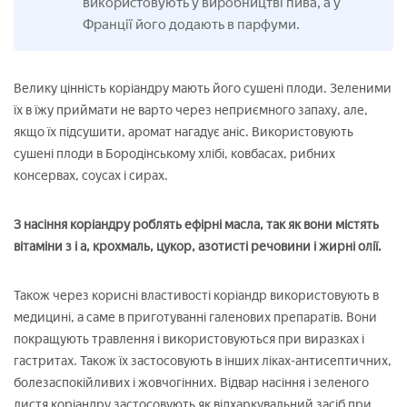
використовують у виробництві пива, а у
Франції його додають в парфуми.
Велику цінність коріандру мають його сушені плоди. Зеленими
їх в їжу приймати не варто через неприємного запаху, але,
якщо їх підсушити, аромат нагадує аніс. Використовують
сушені плоди в Бородінському хлібі, ковбасах, рибних
консервах, соусах і сирах.
З насіння коріандру роблять ефірні масла, так як вони містять
вітаміни з і а, крохмаль, цукор, азотисті речовини і жирні олії.
Також через корисні властивості коріандр використовують в
медицині, а саме в приготуванні галенових препаратів. Вони
покращують травлення і використовуються при виразках і
гастритах. Також їх застосовують в інших ліках-антисептичних,
болезаспокійливих і жовчогінних. Відвар насіння і зеленого
листя коріандру застосовують як відхаркувальний засіб при