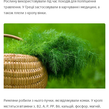
Рослину використовували під час походів для поліпшення
травлення. У Греції застосовували в харчуванні і медицині, а
також плели з кропу вінки.
Римляни робили з нього пучки, які відлякували комах. У кропі
містяться вітаміни з, В2, А, Р, РР, В6, кальцій, фосфор, магній,