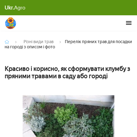
Перелік пряних трав для посадки на городі з
Ukr.
Agro
описом і фото
Різні види трав
Перелік пряних трав для посадки
на городі з описом і фото
Красиво і корисно, як сформувати клумбу з
пряними травами в саду або городі