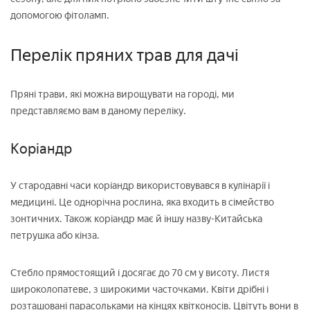
допомогою фітоламп.
Перелік пряних трав для дачі
Пряні трави, які можна вирощувати на городі, ми
представляємо вам в даному переліку.
Коріандр
У стародавні часи коріандр використовувався в кулінарії і
медицині. Це однорічна рослина, яка входить в сімейство
зонтичних. Також коріандр має й іншу назву-Китайська
петрушка або кінза.
Стебло прямостоящий і досягає до 70 см у висоту. Листя
широколопатеве, з широкими часточками. Квіти дрібні і
розташовані парасольками на кінцях квітконосів. Цвітуть вони в