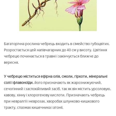
Багаторічна рослина чебрець входить в сімейство губоцвітих.
Розростається цей напівчагарник до 40 см у висоту. Цвітіння
чебрецю починається в травні і закінчується ближче до
вересня.
У чебрецю міститься ефірна олія, смоли, гіркоти, мінеральні
солі і флавоноїди.
його призначають як жарознижуючий,
сечогінний і заспокійливий засіб, так як він містить урсоловую,
кавову, хінну і хлорогенову кислоти. Призначають чебрець
при невралгії і неврозах, хворобах шлунково-кишкового
тракту, спазмах кишечника і атонії.