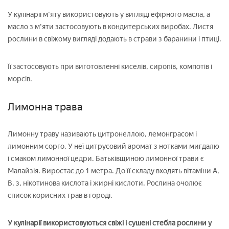
У кулінарії м'яту використовують у вигляді ефірного масла, а
масло з м'яти застосовують в кондитерських виробах. Листя
рослини в свіжому вигляді додають в страви з баранини і птиці.
Її застосовують при виготовленні киселів, сиропів, компотів і
морсів.
Лимонна трава
Лимонну траву називають цитронеллою, лемонграсом і
лимонним сорго. У неї цитрусовий аромат з нотками мигдалю
і смаком лимонної цедри. Батьківщиною лимонної трави є
Малайзія. Виростає до 1 метра. До її складу входять вітаміни А,
В, з, нікотинова кислота і жирні кислоти. Рослина очолює
список корисних трав в городі.
У кулінарії використовуються свіжі і сушені стебла рослини у