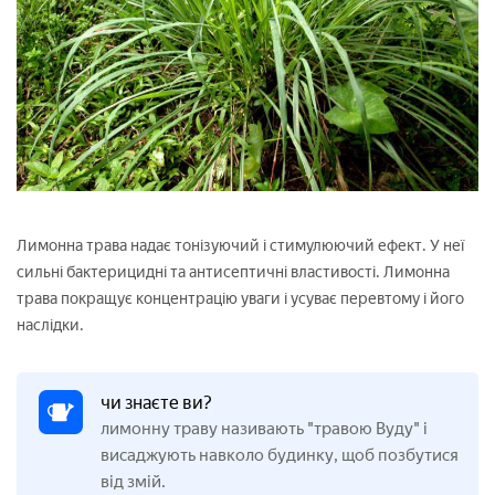
Лимонна трава надає тонізуючий і стимулюючий ефект. У неї
сильні бактерицидні та антисептичні властивості. Лимонна
трава покращує концентрацію уваги і усуває перевтому і його
наслідки.
чи знаєте ви?
лимонну траву називають "травою Вуду" і
висаджують навколо будинку, щоб позбутися
від змій.