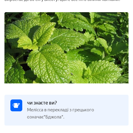
чи знаєте ви?
Мелісса в перекладі з грецького
означає"Бджола".