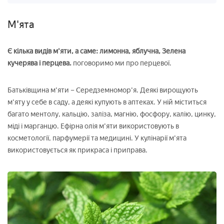
М'ята
Є кілька видів м'яти, а саме: лимонна, яблучна, Зелена
кучерява і перцева.
поговоримо ми про перцевої.
Батьківщина м'яти – Середземномор'я. Деякі вирощують
м'яту у себе в саду, а деякі купують в аптеках. У ній міститься
багато ментолу, кальцію, заліза, магнію, фосфору, калію, цинку,
міді і марганцю. Ефірна олія м'яти використовують в
косметології, парфумерії та медицині. У кулінарії м'ята
використовується як прикраса і приправа.