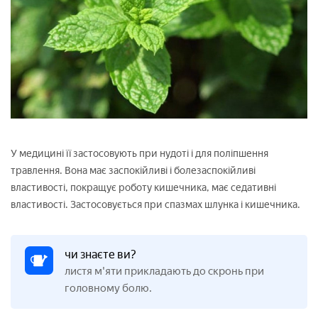
У медицині її застосовують при нудоті і для поліпшення
травлення. Вона має заспокійливі і болезаспокійливі
властивості, покращує роботу кишечника, має седативні
властивості. Застосовується при спазмах шлунка і кишечника.
чи знаєте ви?
листя м'яти прикладають до скронь при
головному болю.