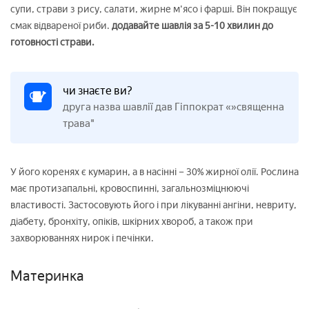
супи, страви з рису, салати, жирне м'ясо і фарші. Він покращує
смак відвареної риби.
додавайте шавлія за 5-10 хвилин до
готовності страви.
чи знаєте ви?
друга назва шавлії дав Гіппократ «»священна
трава"
У його коренях є кумарин, а в насінні – 30% жирної олії. Рослина
має протизапальні, кровоспинні, загальнозміцнюючі
властивості. Застосовують його і при лікуванні ангіни, невриту,
діабету, бронхіту, опіків, шкірних хвороб, а також при
захворюваннях нирок і печінки.
Материнка