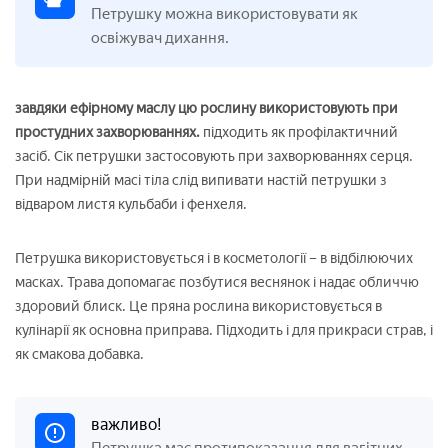
Петрушку можна використовувати як
освіжувач дихання.
завдяки ефірному маслу цю рослину використовують при
простудних захворюваннях.
підходить як профілактичний
засіб. Сік петрушки застосовують при захворюваннях серця.
При надмірній масі тіла слід випивати настій петрушки з
відваром листя кульбаби і фенхеля.
Петрушка використовується і в косметології – в відбілюючих
масках. Трава допомагає позбутися веснянок і надає обличчю
здоровий блиск. Це пряна рослина використовується в
кулінарії як основна приправа. Підходить і для прикраси страв, і
як смакова добавка.
важливо!