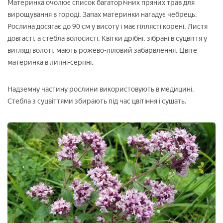
Материнка очолює список багаторічних пряних трав для
вирощування в городі. Запах материнки нагадує чебрець.
Рослина досягає до 90 см у висоту і має гіллясті корені. Листя
довгасті, а стебла волосисті. Квітки дрібні, зібрані в суцвіття у
вигляді волоті, мають рожево-ліловий забарвлення. Цвіте
материнка в липні-серпні.
Надземну частину рослини використовують в медицині.
Стебла з суцвіттями збирають під час цвітіння і сушать.