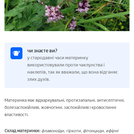
чи знаєте ви?
у стародавні часи материнку
використовували проти чаклунства і
наклепів, так як вважали, що вона відганяє
злих духів.
Материнка має відхаркувальні, протизапальні, антисептичні,
болезаспокійливі, жовчогінні, заспокійливі і кровоспинні
властивості.
Склад материнки:
флавоноїди, гіркоти, фітонциди, ефірні