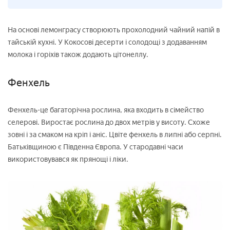
На основі лемонграсу створюють прохолодний чайний напій в
тайській кухні. У Кокосові десерти і солодощі з додаванням
молока і горіхів також додають цітонеллу.
Фенхель
Фенхель-це багаторічна рослина, яка входить в сімейство
селерові. Виростає рослина до двох метрів у висоту. Схоже
зовні і за смаком на кріп і аніс. Цвіте фенхель в липні або серпні.
Батьківщиною є Південна Європа. У стародавні часи
використовувався як прянощі і ліки.