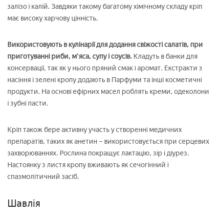
залізо і калій. Завдяки такому багатому хімічному складу кріп
має високу харчову цінність.
Використовують в кулінарії для додання свіжості салатів, при
приготуванні риби, м'яса, супу і соусів.
Кладуть в банки для
консервації, так як у нього пряний смак і аромат. Екстракти з
насіння і зелені кропу додають в Парфуми та інші косметичні
продукти. На основі ефірних масел роблять креми, одеколони
і зубні пасти.
Кріп також бере активну участь у створенні медичних
препаратів, таких як анетин – використовується при серцевих
захворюваннях. Рослина покращує лактацію, зір і діурез.
Настоянку з листя кропу вживають як сечогінний і
спазмолітичний засіб.
Шавлія